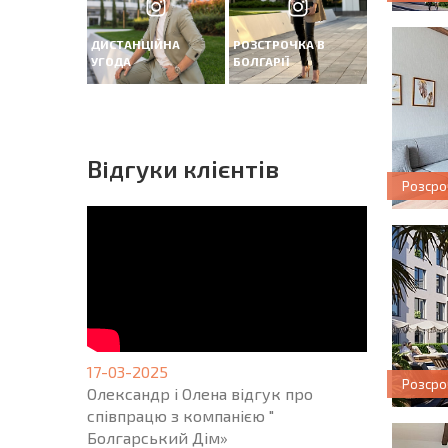
ДИСТАНЦІЙНА
РОЗСТРОЧКА В
УГОДА
БОЛГАРІЇ
Вiдгуки клієнтів
Розсро
17-03-2025
Розсро
Олександр і Олена відгук про
співпрацю з компанією "
Болгарський Дім»