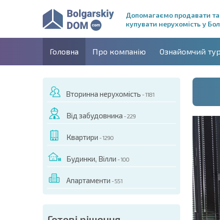
Допомагаємо продавати та
купувати нерухомість у Бол
Головна
Про компанію
Ознайомчий ту
Вторинна нерухомість
- 1181
Від забудовника
- 229
Квартири
- 1290
Будинки, Вілли
- 100
Апартаменти
- 551
Готові рішення