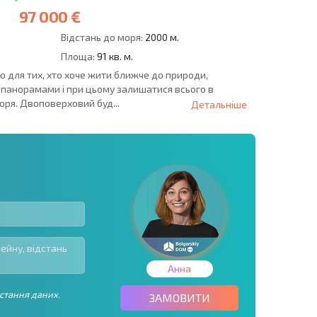
97 000 €
Відстань до моря:
2000 м.
Площа:
91 кв. м.
ю для тих, хто хоче жити ближче до природи,
панорамами і при цьому залишатися всього в
моря. Двоповерховий буд...
Детальніше
Анна
стання даних.
ЗАМОВИТИ