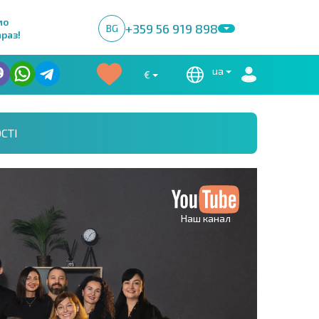
мо
+359 56 919 898
BG
раз!
ua
€
СТІ
Наш канал