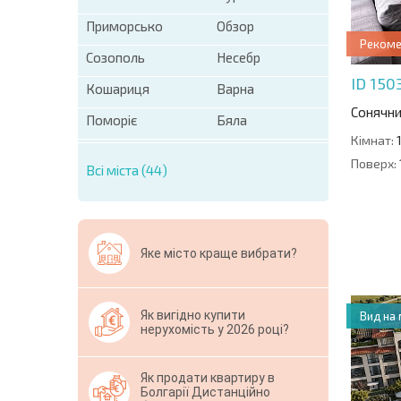
Приморсько
Обзор
Реком
Созополь
Несебр
ID 150
Кошариця
Варна
Сонячни
Поморіє
Бяла
Кімнат:
Поверх:
Всі міста (44)
Яке місто краще вибрати?
Як вигідно купити
Вид на
нерухомість у 2026 році?
Як продати квартиру в
Болгарії Дистанційно