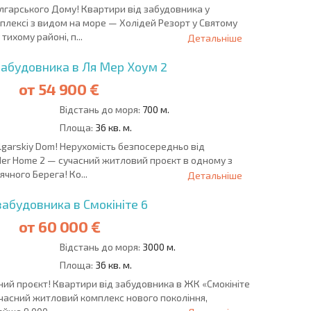
олгарського Дому! Квартири від забудовника у
лексі з видом на море — Холідей Резорт у Святому
тихому районі, п...
Детальніше
забудовника в Ля Мер Хоум 2
от
54 900 €
Відстань до моря:
700 м.
Площа:
36 кв. м.
lgarskiy Dom! Нерухомість безпосередньо від
Mer Home 2 — сучасний житловий проєкт в одному з
чного Берега! Ко...
Детальніше
забудовника в Смокініте 6
от
60 000 €
Відстань до моря:
3000 м.
Площа:
36 кв. м.
ний проєкт! Квартири від забудовника в ЖК «Смокініте
 сучасний житловий комплекс нового покоління,