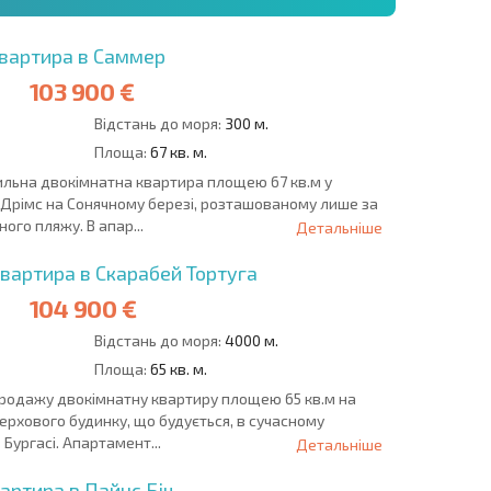
вартира в Саммер
103 900 €
Відстань до моря:
300 м.
Площа:
67 кв. м.
льна двокімнатна квартира площею 67 кв.м у
Дрімс на Сонячному березі, розташованому лише за
ого пляжу. В апар...
Детальніше
вартира в Скарабей Тортуга
104 900 €
Відстань до моря:
4000 м.
Площа:
65 кв. м.
родажу двокімнатну квартиру площею 65 кв.м на
ерхового будинку, що будується, в сучасному
Бургасі. Апартамент...
Детальніше
артира в Пайнс Біч