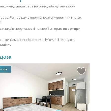
арекомендувала себе на ринку обслуговування
ерацій з продажу нерухомості в курортних містах
.
х видів нерухомості на морі і в горах:
квартири,
 не тільки пенсіонерам і сім'ям, які планують
заціям.
одаж
Реком
ID 151
 море
Святий 
Кімнат:
Поверх: