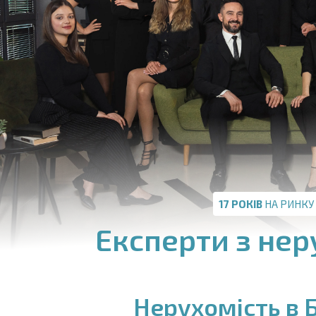
17 РОКІВ
НА РИНКУ
Експерти з нер
Нерухомість в Б