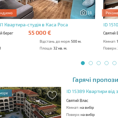
18
ендуемо
Реком
31
Квартира-студія в Каса Роса
ID 151
55 000 €
й берег
Святий 
1
Відстань до моря:
500 м.
Кімнат:
1
Площа:
32 кв. м.
Поверх:
1
2
3
4
5
Гарячі пропози
ID 15389
Квартири від 
 море
Святий Влас
Кімнат:
на вибір
Поверх:
на вибір