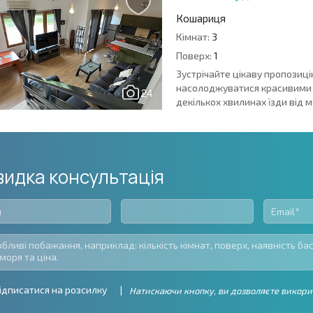
Кошариця
Кімнат:
3
Поверх:
1
Зустрічайте цікаву пропозиці
насолоджуватися красивими 
24
декількох хвилинах їзди від 
идка консультація
ідписатися на розсилку
Натискаючи кнопку, ви дозволяєте викори