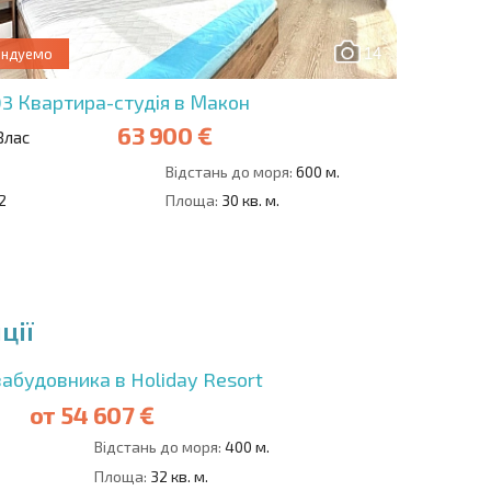
14
ендуемо
03
Квартира-студія в Макон
63 900 €
Влас
1
Відстань до моря:
600 м.
2
Площа:
30 кв. м.
ції
забудовника в Holiday Resort
от
54 607 €
Відстань до моря:
400 м.
Площа:
32 кв. м.