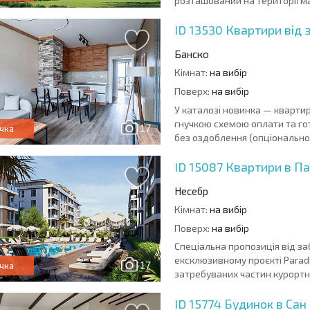
розташований на території ма
ID 13530
Квартири від 
Банско
Кімнат:
на вибір
Поверх:
на вибір
У каталозі новинка — квартир
гнучкою схемою оплати та го
17
чка
без оздоблення (опціонально 
ID 15087
Квартири в П
Несебр
Кімнат:
на вибір
Поверх:
на вибір
Спеціальна пропозиція від з
ексклюзивному проєкті Paradi
17
чка
затребуваних частин курортно
ID 15774
Будинок в Сан