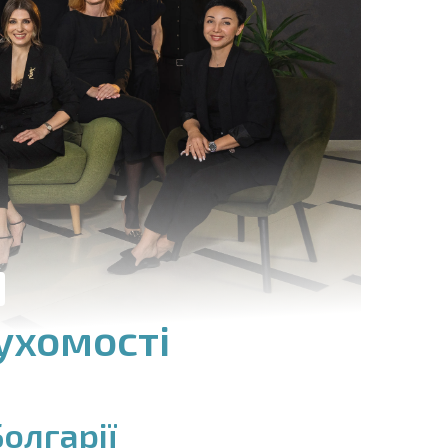
ухомості
олгарії