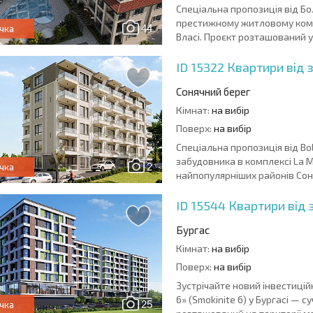
Спеціальна пропозиція від Б
престижному житловому комп
44
чка
Власі. Проєкт розташований у 
ID 15322
Квартири від 
Сонячний берег
Кімнат:
на вибір
Поверх:
на вибір
Спеціальна пропозиція від Bo
забудовника в комплексі La 
2
чка
найпопулярніших районів Соня
ID 15544
Квартири від 
Бургас
Кімнат:
на вибір
Поверх:
на вибір
Зустрічайте новий інвестицій
6» (Smokinite 6) у Бургасі —
25
чка