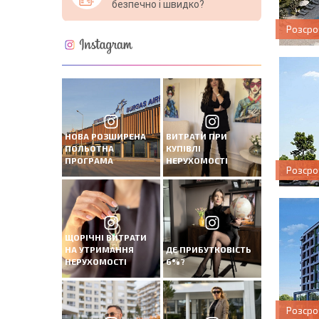
безпечно і швидко?
Розсро
НОВА РОЗШИРЕНА
ВИТРАТИ ПРИ
ПОЛЬОТНА
КУПІВЛІ
ПРОГРАМА
НЕРУХОМОСТІ
Розсро
ЩОРІЧНІ ВИТРАТИ
НА УТРИМАННЯ
ДЕ ПРИБУТКОВІСТЬ
НЕРУХОМОСТІ
6%?
Розсро