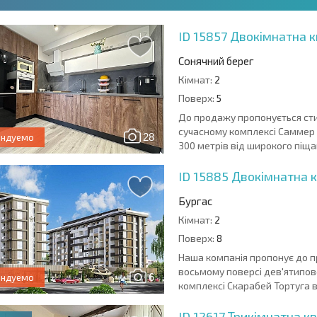
ID 15857
Двокімнатна к
Сонячний берег
Кімнат:
2
Поверх:
5
До продажу пропонується сти
сучасному комплексі Саммер 
28
ендуемо
300 метрів від широкого піщан
ID 15885
Двокімнатна к
Бургас
Кімнат:
2
Поверх:
8
Наша компанія пропонує до п
восьмому поверсі дев'ятипов
6
ендуемо
комплексі Скарабей Тортуга в 
ID 12617
Трикімнатна кв