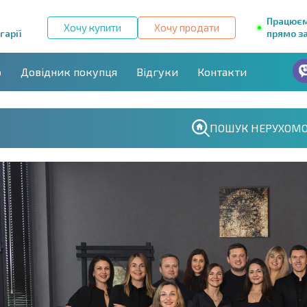
Працює
Хочу купити
Хочу продати
гарії
прямо за
р
Довідник покупця
Відгуки
Контакти
ПОШУК НЕРУХОМО