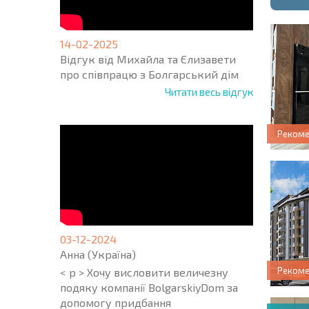
14-02-2025
Відгук від Михайла та Єлизавети
про співпрацю з Болгарський дім
Читати весь відгук
Реком
03-12-2024
Анна (Україна)
Реком
< p > Хочу висловити величезну
подяку компанії BolgarskiyDom за
допомогу придбання