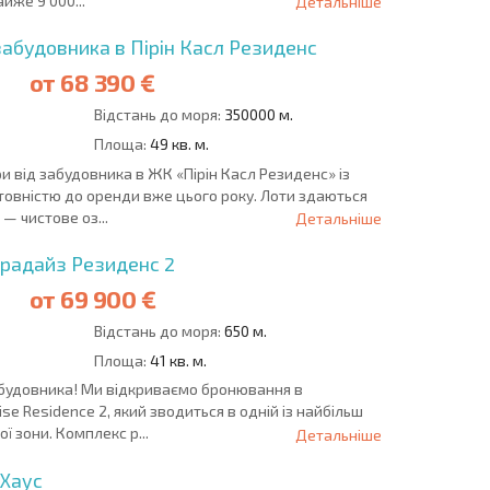
йже 9 000...
Детальніше
забудовника в Пірін Касл Резиденс
от
68 390 €
Відстань до моря:
350000 м.
Площа:
49 кв. м.
и від забудовника в ЖК «Пірін Касл Резиденс» із
товністю до оренди вже цього року. Лоти здаються
— чистове оз...
Детальніше
арадайз Резиденс 2
от
69 900 €
Відстань до моря:
650 м.
Площа:
41 кв. м.
абудовника! Ми відкриваємо бронювання в
se Residence 2, який зводиться в одній із найбільш
ї зони. Комплекс р...
Детальніше
 Хаус