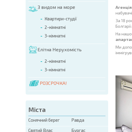
З видом на море
Агенція
набувачі
Квартири-студії
За 18 ро
Болгарії
2-кімнатні
На нашом
3-кімнатні
апартам
Ми допом
Елітна Нерухомість
іммігрув
2-кімнатні
25
ендуемо
3-кімнатні
58
Трикімнатна квартира в Етера 4
 море
РОЗСРОЧКА!
215 000 €
Влас
3
Відстань до моря:
200 м.
1
Площа:
95 кв. м.
Міста
Сонячний берег
Равда
Святий Влас
Бургас