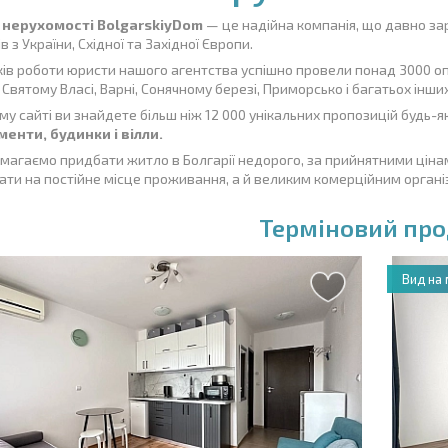
 нерухомості BolgarskiyDom
— це надійна компанія, що давно з
в з України, Східної та Західної Європи.
ків роботи юристи нашого агентства успішно провели понад 3000 оп
: Святому Власі, Варні, Сонячному березі, Приморсько і багатьох інших
у сайті ви знайдете більш ніж 12 000 унікальних пропозицій будь-яки
енти, будинки і вілли.
агаємо придбати житло в Болгарії недорого, за прийнятними цінами,
ати на постійне місце проживання, а й великим комерційним органі
Терміновий пр
Вид на