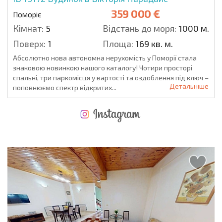
359 000 €
Поморіє
Кімнат:
5
Відстань до моря:
1000 м.
Поверх:
1
Площа:
169 кв. м.
Абсолютно нова автономна нерухомість у Поморії стала
знаковою новинкою нашого каталогу! Чотири просторі
спальні, три паркомісця у вартості та оздоблення під ключ –
Детальніше
поповнюємо спектр відкритих...
НОВА РОЗШИРЕНА ПОЛЬОТНА ПРОГРАМА
ВИТРАТИ ПРИ КУПІВЛІ НЕРУХОМОСТІ
ЩОРІЧНІ ВИТРАТИ НА УТРИМАННЯ НЕРУХОМОСТІ