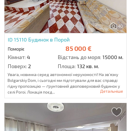
40
ID 15110
Будинок в Порой
85 000 €
Поморіє
Кімнат:
4
Відстань до моря:
15000 м.
Поверх:
2
Площа:
132 кв. м.
Увага, новинка серед автономної нерухомості! На зв’язку
Bolgarskiy Dom, і сьогодні ми підготували для вас справді
гідну пропозицію — ґрунтовний двоповерховий будинок у
Детальніше
селі Poroi. Локація поєд...