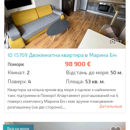
12
ID 15709
Двокімнатна квартира в Марина Біч
98 900 €
Поморіє
Кімнат:
2
Відстань до моря:
50 м.
Поверх:
4
Площа:
53 кв. м.
Квартира за кілька кроків від моря з однією з найнижчих
такс підтримки в Поморії! Апартамент розташований на 4
поверсі комплексу Марина Біч і має зручне планування-
Детальніше
розпашонку (на дві сторони),...
Вид на море