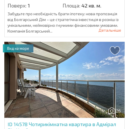
Поверх:
1
Площа:
42 кв. м.
Забудьте про необхідність брати іпотеку: нова пропозиція
від Болгарський Дім – це стратегічна інвестиція в розкіш із
унікальними, неймовірно гнучкими фінансовими умовами.
Детальніше
Компанія Болгарський...
Вид на море
26
ID 14578
Чотирикімнатна квартира в Адмірал