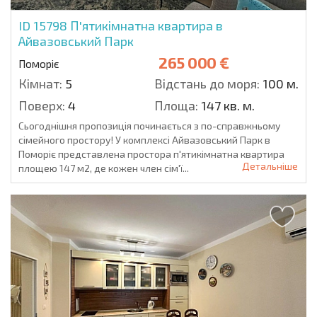
ID 15798
П'ятикімнатна квартира в
Айвазовський Парк
265 000 €
Поморіє
Кімнат:
5
Відстань до моря:
100 м.
Поверх:
4
Площа:
147 кв. м.
Сьогоднішня пропозиція починається з по-справжньому
сімейного простору! У комплексі Айвазовський Парк в
Поморіє представлена простора п'ятикімнатна квартира
Детальніше
площею 147 м2, де кожен член сім'ї...