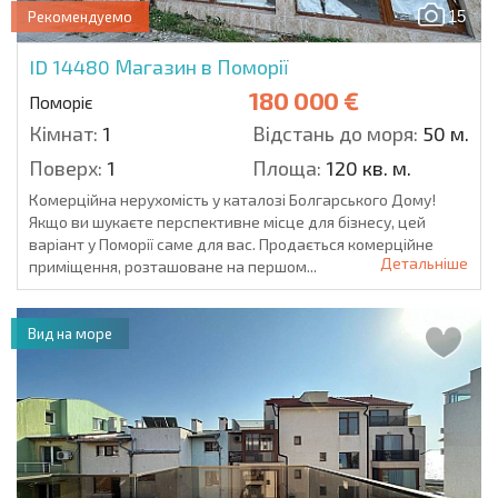
15
Рекомендуемо
ID 14480
Магазин в Поморії
180 000 €
Поморіє
Кімнат:
1
Відстань до моря:
50 м.
Поверх:
1
Площа:
120 кв. м.
Комерційна нерухомість у каталозі Болгарського Дому!
Якщо ви шукаєте перспективне місце для бізнесу, цей
варіант у Поморії саме для вас. Продається комерційне
Детальніше
приміщення, розташоване на першом...
Вид на море