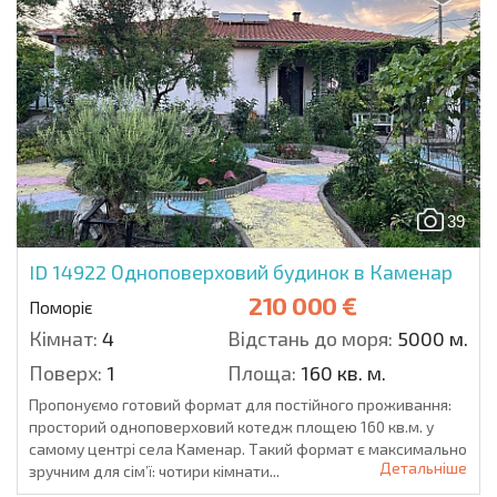
39
ID 14922
Одноповерховий будинок в Каменар
210 000 €
Поморіє
Кімнат:
4
Відстань до моря:
5000 м.
Поверх:
1
Площа:
160 кв. м.
Пропонуємо готовий формат для постійного проживання:
просторий одноповерховий котедж площею 160 кв.м. у
самому центрі села Каменар. Такий формат є максимально
Детальніше
зручним для сім’ї: чотири кімнати...