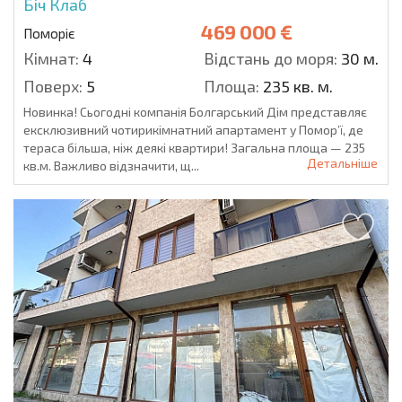
Біч Клаб
469 000 €
Поморіє
Кімнат:
4
Відстань до моря:
30 м.
Поверх:
5
Площа:
235 кв. м.
Новинка! Сьогодні компанія Болгарський Дім представляє
ексклюзивний чотирикімнатний апартамент у Помор’ї, де
тераса більша, ніж деякі квартири! Загальна площа — 235
Детальніше
кв.м. Важливо відзначити, щ...