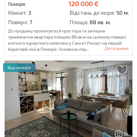
120 000 €
Поморіє
Кімнат:
3
Відстань до моря:
50 м.
Поверх:
7
Площа:
88 кв. м.
До продажу пропонується простора та затишна
трикімнатна квартира площею 88 кв.м на сьомому поверсі
елітного курортного комплексу Сансет Резорт на першій
Детальніше
береговій лінії в Поморіє. Головною пер...
Вид на море
36