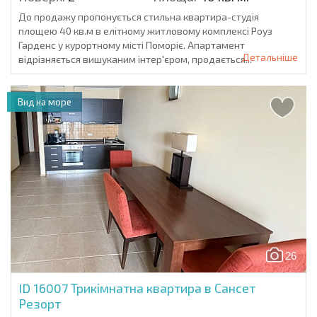
До продажу пропонується стильна квартира-студія
площею 40 кв.м в елітному житловому комплексі Роуз
Гарденс у курортному місті Поморіє. Апартамент
Детальніше
відрізняється вишуканим інтер'єром, продається...
Вид на море
26
ID 16007
Трикімнатна квартира в Сансет
Резорт