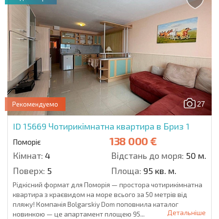
27
Рекомендуемо
ID 15669
Чотирикімнатна квартира в Бриз 1
138 000 €
Поморіє
Кімнат:
4
Відстань до моря:
50 м.
Поверх:
5
Площа:
95 кв. м.
Рідкісний формат для Поморія — простора чотирикімнатна
квартира з краєвидом на море всього за 50 метрів від
пляжу! Компанія Bolgarskiy Dom поповнила каталог
Детальніше
новинкою — це апартамент площею 95...