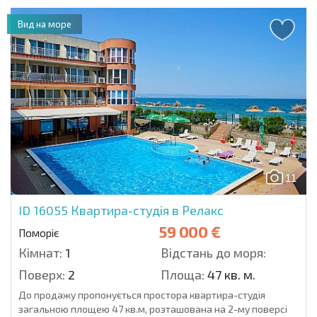
Вид на море
11
ID 16055
Квартира-студія в Релакс
59 000 €
Поморіє
Кімнат:
1
Відстань до моря:
Поверх:
2
Площа:
47 кв. м.
До продажу пропонується простора квартира-студія
загальною площею 47 кв.м, розташована на 2-му поверсі