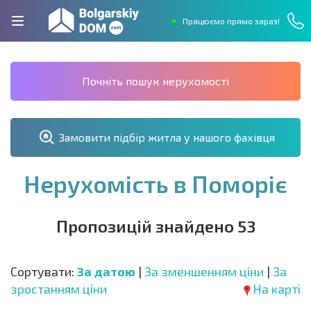
Працюємо прямо зараз!
Почніть пошук нерухомості
Замовити підбір житла у нашого фахівця
Нерухомість в Поморіє
Пропозицій знайдено 53
Сортувати:
За датою
|
За зменшенням ціни
|
За
зростанням ціни
На карті