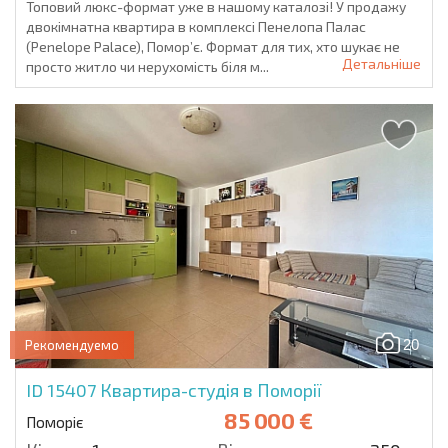
Топовий люкс-формат уже в нашому каталозі! У продажу
двокімнатна квартира в комплексі Пенелопа Палас
(Penelope Palace), Помор’є. Формат для тих, хто шукає не
Детальніше
просто житло чи нерухомість біля м...
20
Рекомендуемо
ID 15407
Квартира-студія в Поморії
85 000 €
Поморіє