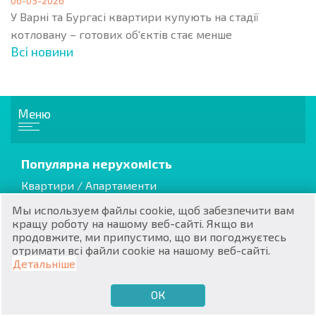
06-03-2026
У Варні та Бургасі квартири купують на стадії
котловану – готових об'єктів стає менше
Всі новини
RU
Меню
€
EN
$
Популярна нерухомість
UA
Квартири / Апартаменти
₽
PL
Апартаменти
Мы используем файлы cookie, щоб забезпечити вам
Будинки / Вілли
кращу роботу на нашому веб-сайті. Якщо ви
₴
DE
продовжите, ми припустимо, що ви погоджуєтесь
отримати всі файли cookie на нашому веб-сайті.
zł
BG
Детальніше
Котеджі / Таунхауси
Вторинна нерухомість
ОК
€
ХОЧУ ПРОДАТИ
ХОЧУ КУПИТИ
UA
Нерухомість від забудовника