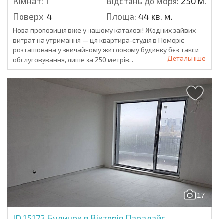
Кімнат:
1
Відстань до моря:
250 м.
Поверх:
4
Площа:
44 кв. м.
Нова пропозиція вже у нашому каталозі! Жодних зайвих
витрат на утримання — ця квартира-студія в Поморіє
розташована у звичайному житловому будинку без такси
Детальніше
обслуговування, лише за 250 метрів...
17
ID 15172
Будинок в Вікторія Парадайс