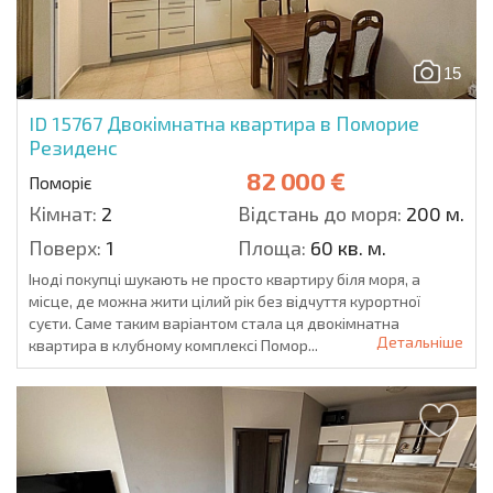
15
ID 15767
Двокімнатна квартира в Поморие
Резиденс
82 000 €
Поморіє
Кімнат:
2
Відстань до моря:
200 м.
Поверх:
1
Площа:
60 кв. м.
Іноді покупці шукають не просто квартиру біля моря, а
місце, де можна жити цілий рік без відчуття курортної
суєти. Саме таким варіантом стала ця двокімнатна
Детальніше
квартира в клубному комплексі Помор...