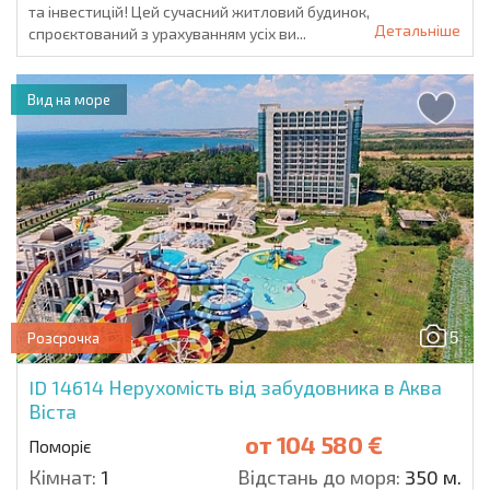
та інвестицій! Цей сучасний житловий будинок,
Детальніше
спроєктований з урахуванням усіх ви...
Вид на море
5
Розсрочка
ID 14614
Нерухомість від забудовника в Аква
Віста
от
104 580 €
Поморіє
Кімнат:
1
Відстань до моря:
350 м.