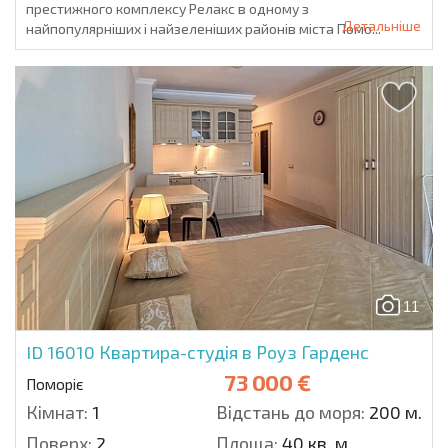
престижного комплексу Релакс в одному з
Детальніше
найпопулярніших і найзеленіших районів міста Помо...
11
ID 16010
Квартира-студія в Роуз Гарденс
73 000 €
Поморіє
Кімнат:
1
Відстань до моря:
200 м.
Поверх:
2
Площа:
40 кв. м.