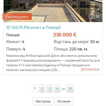
36
Рекомендуемо
ID 14479
Мезонет в Поморії
336 000 €
Поморіє
Кімнат:
4
Відстань до моря:
50 м.
Поверх:
4
Площа:
220 кв. м.
Новинка від АН Болгарський Дім в абсолютно унікальному
форматі! У вашому розпорядженні — справжній простір для
творчості! У житловому будинку в Поморії продається
Детальніше
мезонет загальною площею 220...
...
1
2
3
4
10
Наступна
Остання