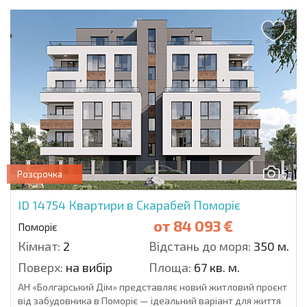
5
Розсрочка
ID 14754
Квартири в Скарабей Поморіє
от
84 093 €
Поморіє
Кімнат:
2
Відстань до моря:
350 м.
Поверх:
на вибір
Площа:
67 кв. м.
АН «Болгарський Дім» представляє новий житловий проєкт
від забудовника в Поморіє — ідеальний варіант для життя