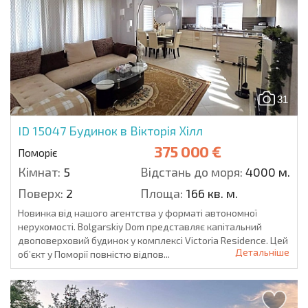
31
ID 15047
Будинок в Вікторія Хілл
375 000 €
Поморіє
Кімнат:
5
Відстань до моря:
4000 м.
Поверх:
2
Площа:
166 кв. м.
Новинка від нашого агентства у форматі автономної
нерухомості. Bolgarskiy Dom представляє капітальний
двоповерховий будинок у комплексі Victoria Residence. Цей
Детальніше
об’єкт у Поморії повністю відпов...