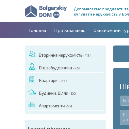
Допомагаємо продавати та
купувати нерухомість у Бол
Головна
Про компанію
Ознайомчий ту
Вторинна нерухомість
- 1181
Від забудовника
- 229
Квартири
- 1290
Шв
Будинки, Вілли
- 100
Апартаменти
- 551
Готові рішення