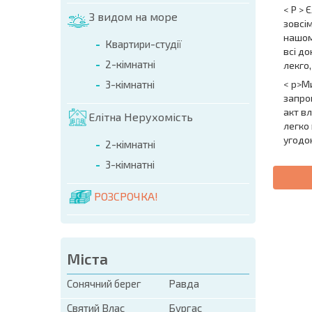
< P > 
З видом на море
зовсі
нашом
Квартири-студії
всі до
2-кімнатні
лекго,
3-кімнатні
< p>Ми
запро
акт вл
Елітна Нерухомість
легко 
угодо
2-кімнатні
3-кімнатні
РОЗСРОЧКА!
НОВА 
ПОЛЬ
ПРОГ
Міста
Сонячний берег
Равда
Святий Влас
Бургас