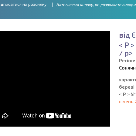
ідписатися на розсилку
Натискаючи кнопку, ви дозволяєте викори
в
і
д
Є
<
P
>
/
p
>
Регіон:
Сонячни
характ
березі 
< P > У
січень 