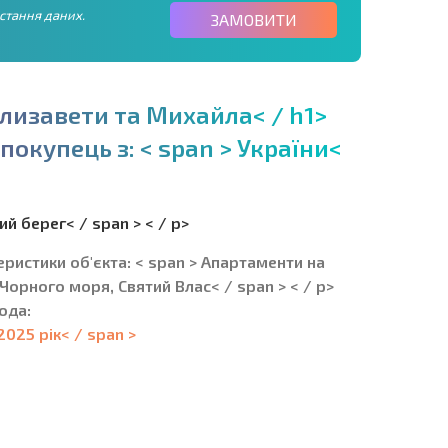
стання даних.
ЗАМОВИТИ
л
и
з
а
в
е
т
и
т
а
М
и
х
а
й
л
а
<
/
h
1
>
п
о
к
у
п
е
ц
ь
з
:
<
s
p
a
n
>
У
к
р
а
ї
н
и
<
й берег< / span > < / p>
еристики об'єкта: < span > Апартаменти на
Чорного моря, Святий Влас< / span > < / p>
года:
2025 рік< / span >