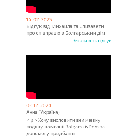
14-02-2025
Відгук від Михайла та Єлизавети
про співпрацю з Болгарський дім
Читати весь відгук
03-12-2024
Анна (Україна)
< p > Хочу висловити величезну
подяку компанії BolgarskiyDom за
допомогу придбання