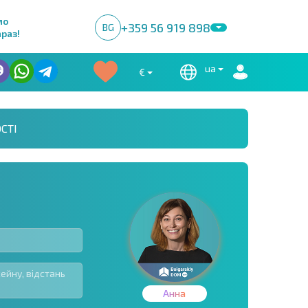
мо
+359 56 919 898
BG
раз!
ua
€
СТІ
Анна