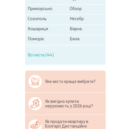
Приморсько
Обзор
Созополь
Несебр
Кошариця
Варна
Поморіє
Бяла
Всі міста (44)
Яке місто краще вибрати?
Як вигідно купити
нерухомість у 2026 році?
Як продати квартиру в
Болгарії Дистанційно