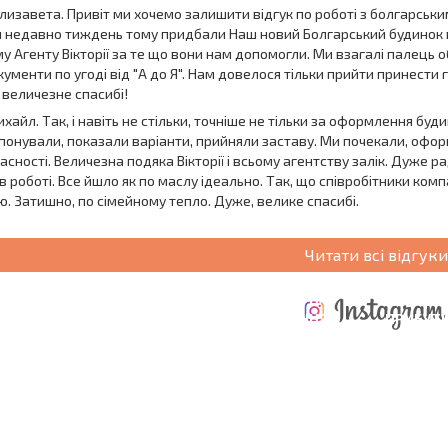
Єлизавета. Привіт ми хочемо залишити відгук по роботі з болгарськ
м недавно тиждень тому придбали Наш новий Болгарський будинок в 
у Агенту Вікторії за те що вони нам допомогли. Ми взагалі палець 
кументи по угоді від "A до Я". Нам довелося тільки прийти принести 
 величезне спасибі!
хайл. Так, і навіть не стільки, точніше не тільки за оформлення буд
понували, показали варіанти, прийняли заставу. Ми почекали, офор
асності. Величезна подяка Вікторії і всьому агентству залік. Дуже ра
в роботі. Все йшло як по маслу ідеально. Так, що співробітники ком
ю. Затишно, по сімейному тепло. Дуже, велике спасибі.
Читати всі відгуки
ЩОРІЧНІ
РОЗШИРЕНА
ВИТРАТИ ПРИ
ВИТРАТИ НА
ДЕ
ОТНА
КУПІВЛІ
УТРИМАННЯ
ПРИБУТК
РАМА
НЕРУХОМОСТІ
НЕРУХОМОСТІ
6%?