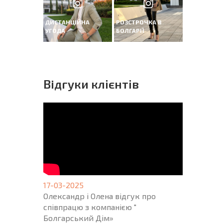
ДИСТАНЦІЙНА
РОЗСТРОЧКА В
УГОДА
БОЛГАРІЇ
Вiдгуки клієнтів
17-03-2025
Олександр і Олена відгук про
співпрацю з компанією "
Болгарський Дім»