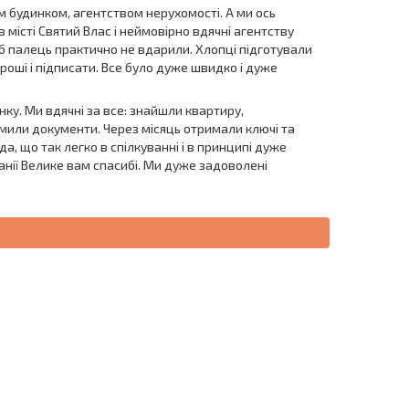
им будинком, агентством нерухомості. А ми ось
місті Святий Влас і неймовірно вдячні агентству
об палець практично не вдарили. Хлопці підготували
гроші і підписати. Все було дуже швидко і дуже
инку. Ми вдячні за все: знайшли квартиру,
мили документи. Через місяць отримали ключі та
да, що так легко в спілкуванні і в принципі дуже
панії Велике вам спасибі. Ми дуже задоволені
ОВІСТЬ
ДИСТАНЦІЙНА
РОЗСТРОЧКА В
УГОДА
БОЛГАРІЇ