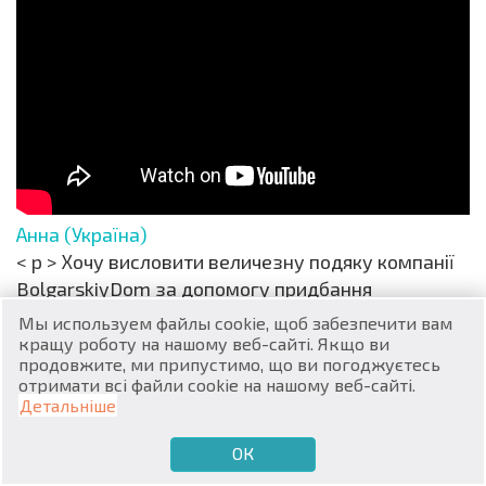
RU
€
EN
Анна (Україна)
$
UA
< p > Хочу висловити величезну подяку компанії
BolgarskiyDom за допомогу придбання
₽
PL
Мы используем файлы cookie, щоб забезпечити вам
Читати весь відгук
03-12-2024
кращу роботу на нашому веб-сайті. Якщо ви
₴
DE
продовжите, ми припустимо, що ви погоджуєтесь
отримати всі файли cookie на нашому веб-сайті.
zł
Всі відгуки
BG
Детальніше
ОК
€
ХОЧУ ПРОДАТИ
ХОЧУ КУПИТИ
UA
Новини