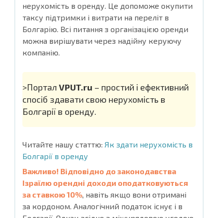
нерухомість в оренду. Це допоможе окупити
таксу підтримки і витрати на переліт в
Болгарію. Всі питання з організацією оренди
можна вирішувати через надійну керуючу
компанію.
>Портал
VPUT.ru
– простий і ефективний
спосіб здавати свою нерухомість в
Болгарії в оренду.
Читайте нашу статтю:
Як здати нерухомість в
Болгарії в оренду
Важливо! Відповідно до законодавства
Ізраїлю орендні доходи оподатковуються
за ставкою 10%
, навіть якщо вони отримані
за кордоном. Аналогічний податок існує і в
Болгарії. Однак згідно з міжурядовою угодою