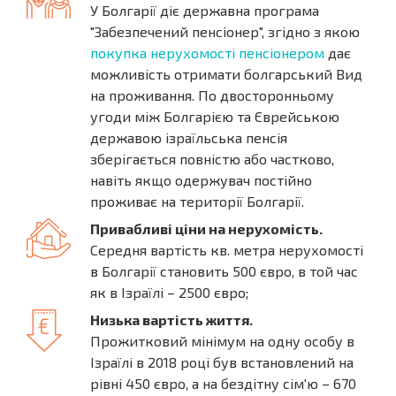
У Болгарії діє державна програма
"Забезпечений пенсіонер", згідно з якою
покупка нерухомості пенсіонером
дає
можливість отримати болгарський Вид
на проживання. По двосторонньому
угоди між Болгарією та Єврейською
державою ізраїльська пенсія
зберігається повністю або частково,
навіть якщо одержувач постійно
проживає на території Болгарії.
Привабливі ціни на нерухомість.
Середня вартість кв. метра нерухомості
в Болгарії становить 500 євро, в той час
як в Ізраїлі – 2500 євро;
Низька вартість життя.
Прожитковий мінімум на одну особу в
Ізраїлі в 2018 році був встановлений на
рівні 450 євро, а на бездітну сім'ю – 670