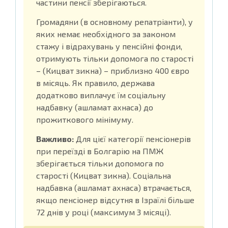
частини пенсії зберігаються.
Громадяни (в основному репатріанти), у
яких немає необхідного за законом
стажу і відрахувань у пенсійні фонди,
отримують тільки допомога по старості
– (Кицват зикна) – приблизно 400 євро
в місяць. Як правило, держава
додатково виплачує їм соціальну
надбавку (ашламат ахнаса) до
прожиткового мінімуму.
Важливо:
Для цієї категорії пенсіонерів
при переїзді в Болгарію на ПМЖ
зберігається тільки допомога по
старості (Кицват зикна). Соціальна
надбавка (ашламат ахнаса) втрачається,
якщо пенсіонер відсутня в Ізраїлі більше
72 днів у році (максимум 3 місяці).