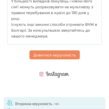
У більшості випадків покупець і члени його
сім'ї можуть розраховувати на мультивізу з
правом перебування в країні до 180 днів у
році.
Існують інші законні способи отримати ВНЖ в
Болгарії. За консультацією звертайтесь до
нашого менеджера.
Дивитися нерухомість
НОВА РОЗШИРЕНА ПОЛЬОТНА ПРОГРАМА
ВИТРАТИ ПРИ КУПІВЛІ НЕРУХОМОСТІ
ЩОРІЧНІ ВИТРАТИ НА УТРИМАННЯ НЕРУХОМОСТІ
Вторинна нерухомість
- 1181