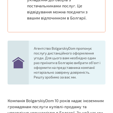
постачальниками послуг. Це
відвідування можна поєднати з
вашим відпочинком в Болгарії.
Агентство BolgarskiyDom пропонує
послугу дистанційного оформлення
угоди. Для цього вам необхідно один
раз приїхати в Болгарію вибрати об'єкт і
оформити на представника компанії
нотаріально завірену довіреність.
Решту зробимо за вас ми.
Компанія BolgarskiyDom 10 років надає іноземним
громадянам послуги купівлі-продажу та
управління нерухомістю в Болгарії. За цей час ми