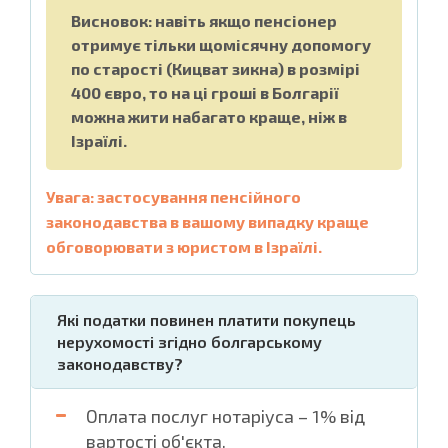
Висновок: навіть якщо пенсіонер
отримує тільки щомісячну допомогу
по старості (Кицват зикна) в розмірі
400 євро, то на ці гроші в Болгарії
можна жити набагато краще, ніж в
Ізраїлі.
Увага: застосування пенсійного
законодавства в вашому випадку краще
обговорювати з юристом в Ізраїлі.
Які податки повинен платити покупець
нерухомості згідно болгарському
законодавству?
Оплата послуг нотаріуса – 1% від
вартості об'єкта.