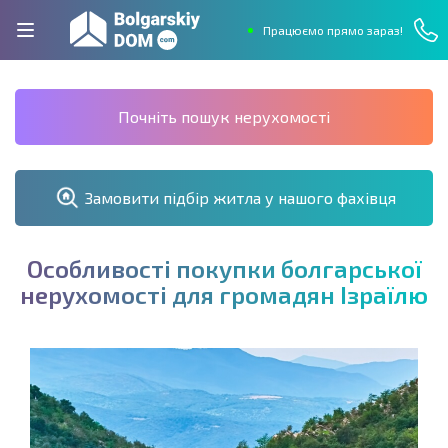
Працюємо прямо зараз!
Почніть пошук нерухомості
Замовити підбір житла у нашого фахівця
О
с
о
б
л
и
в
о
с
т
і
п
о
к
у
п
к
и
б
о
л
г
а
р
с
ь
к
о
ї
н
е
р
у
х
о
м
о
с
т
і
д
л
я
г
р
о
м
а
д
я
н
І
з
р
а
ї
л
ю