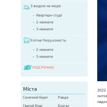
З видом на море
Квартири-студії
2-кімнатні
3-кімнатні
Елітна Нерухомість
2-кімнатні
3-кімнатні
РОЗСРОЧКА!
Міста
2022 
лито
Сонячний берег
Равда
надхо
Святий Влас
Бургас