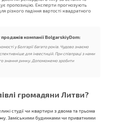
щує пропозицію. Експерти прогнозують
для різкого падіння вартості квадратного
 продажів компанії BolgarskiyDom:
мості у Болгарії багато років. Чудово знаємо
спективніше для інвестицій. При співпраці з нами
го знання ринку. Допоможемо зробити
півлі громадяни Литви?
икі студії чи квартири з двома та трьома
ляжу. Заміськими будинками чи приватними