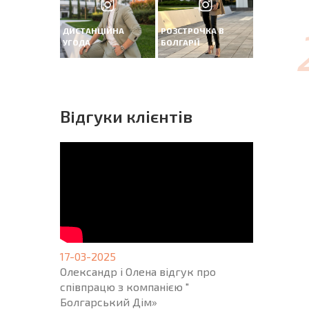
ДИСТАНЦІЙНА
РОЗСТРОЧКА В
УГОДА
БОЛГАРІЇ
Вiдгуки клієнтів
17-03-2025
Олександр і Олена відгук про
співпрацю з компанією "
Болгарський Дім»