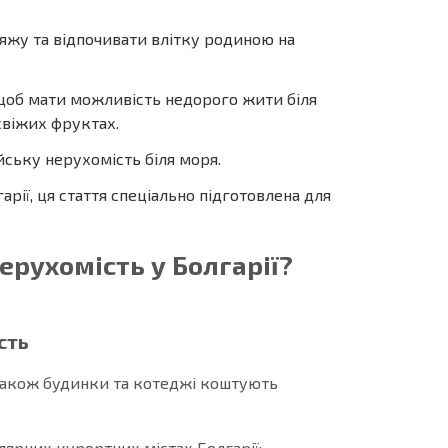
ляжу та відпочивати влітку родиною на
 щоб мати можливість недорого жити біля
 свіжих фруктах.
йську нерухомість біля моря.
ї, ця стаття спеціально підготовлена ​​для
ерухомість у Болгарії?
сть
 а також будинки та котеджі коштують
лярних курортних містах Болгарії: