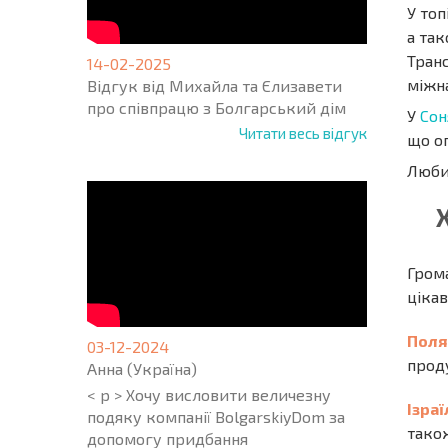
У топ
а так
Тран
14-02-2025
міжн
Відгук від Михайла та Єлизавети
про співпрацю з Болгарський дім
У
Сон
Читати весь відгук
що о
Люби
Гром
цікав
Пол
03-12-2024
прод
Анна (Україна)
< p > Хочу висловити величезну
Ізра
подяку компанії BolgarskiyDom за
також
допомогу придбання