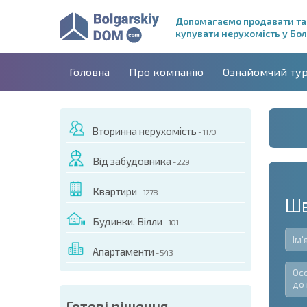
Допомагаємо продавати та
купувати нерухомість у Бол
Головна
Про компанію
Ознайомчий ту
Вторинна нерухомість
- 1170
Від забудовника
- 229
Квартири
- 1278
Шв
Будинки, Вілли
- 101
Апартаменти
- 543
Готові рішення