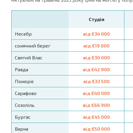
Студія
Несебр
від €34 000
сонячний берег
від €19 000
Святий Влас
від €30 000
Равда
від €42 900
Поморіє
від €33 500
Сарафово
від €40 000
Созопіль
від €66 900
Бургас
від €45 000
Варна
від €50 000