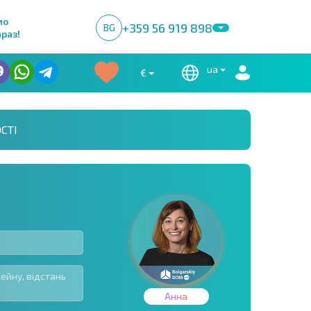
мо
+359 56 919 898
BG
раз!
ua
€
СТІ
Анна