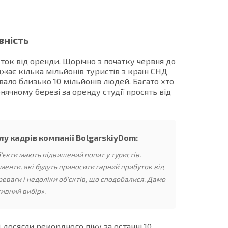
вність
ок від оренди. Щорічно з початку червня до
жає кілька мільйонів туристів з країн СНД
вало близько 10 мільйонів людей. Багато хто
онячному березі за оренду студії просять від
лу кадрів компанії BolgarskiyDom:
'єкти мають підвищений попит у туристів.
енти, які будуть приносити гарний прибуток від
реваги і недоліки об'єктів, що сподобалися. Дамо
ивний вибір».
ї досягли рекордного піку за останні 10