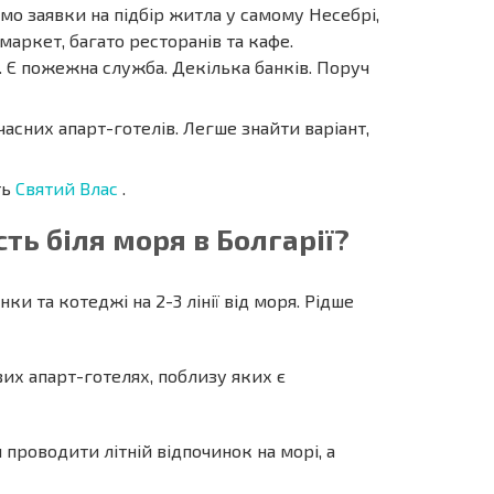
ємо заявки на підбір житла у самому Несебрі,
маркет, багато ресторанів та кафе.
 Є пожежна служба. Декілька банків. Поруч
часних апарт-готелів. Легше знайти варіант,
ть
Святий Влас
.
сть біля моря в Болгарії?
и та котеджі на 2-3 лінії від моря. Рідше
вих апарт-готелях, поблизу яких є
 проводити літній відпочинок на морі, а