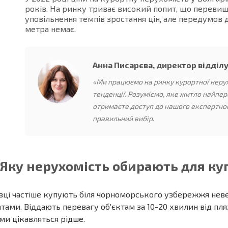
років. На ринку триває високий попит, що переви
уповільнення темпів зростання цін, але передумов 
метра немає.
Анна Писарєва, директор відділу
«Ми працюємо на ринку курортної нерухо
тенденції. Розуміємо, яке житло найпер
отримаєте доступ до нашого експертно
правильний вибір.
Яку нерухомість обирають для ку
вці частіше купують біля чорноморського узбережжя невел
атами. Віддають перевагу об'єктам за 10-20 хвилин від п
ми цікавляться рідше.