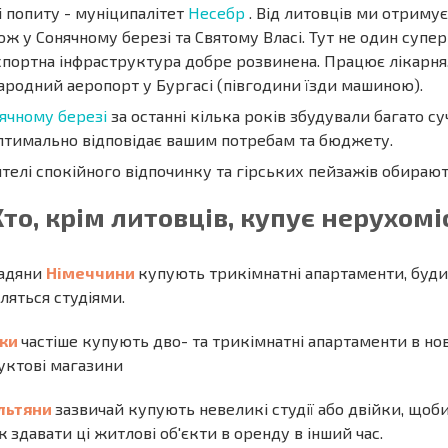
і попиту - муніципалітет
Несебр
. Від литовців ми отриму
ож у Сонячному березі та Святому Власі. Тут не один супер
спортна інфраструктура добре розвинена. Працює лікарня.
ародний аеропорт у Бургасі (півгодини їзди машиною).
ячному березі
за останні кілька років збудували багато су
птимально відповідає вашим потребам та бюджету.
телі спокійного відпочинку та гірських пейзажів обираю
Хто, крім литовців, купує нерухомі
адяни
Німеччини
купують трикімнатні апартаменти, будинк
ляться студіями.
яки
частіше купують дво- та трикімнатні апартаменти в но
уктові магазини
їльтяни
зазвичай купують невеликі студії або двійки, щоби
 здавати ці житлові об'єкти в оренду в інший час.