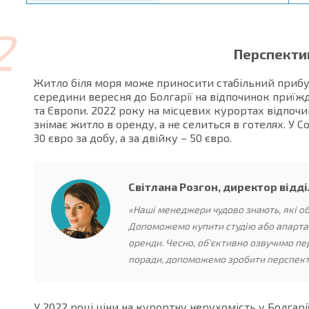
2
Перспекти
Житло біля моря може приносити стабільний прибут
середини вересня до Болгарії на відпочинок приїжд
та Європи. 2022 року на місцевих курортах відпочи
знімає житло в оренду, а не селиться в готелях. У С
30 євро за добу, а за двійку – 50 євро.
Світлана Розгон, директор відді
«Наші менеджери чудово знають, які об
Допоможемо купити студію або апартам
оренди. Чесно, об'єктивно озвучимо пе
поради, допоможемо зробити перспект
У 2022 році ціни на курортну нерухомість у Болгарі