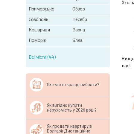
Хто з
Приморсько
Обзор
Созополь
Несебр
Кошариця
Варна
Поморіє
Бяла
Всі міста (44)
Якщо 
вас!
Яке місто краще вибрати?
Як вигідно купити
нерухомість у 2026 році?
Як продати квартиру в
Болгарії Дистанційно