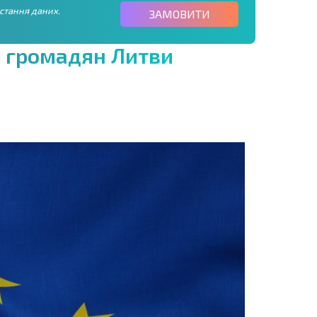
стання даних.
ЗАМОВИТИ
я
г
р
о
м
а
д
я
н
Л
и
т
в
и