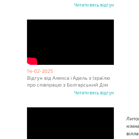
Читати весь відгук
14-02-2025
Відгук від Алекса і Адель з Ізраїлю
про співпрацю з Болгарський Дім
Читати весь відгук
Лито
кімн
вілла