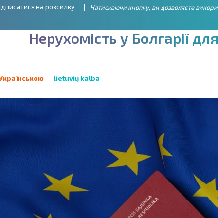
ідписатися на розсилку
Натискаючи кнопку, ви дозволяєте викори
Н
е
р
у
х
о
м
і
с
т
ь
у
Б
о
л
г
а
р
і
ї
д
л
Українською
lietuvių kalba