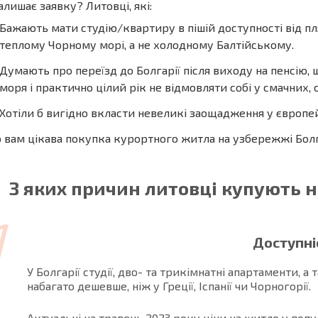
алишає заявку? Литовці, які:
Бажають мати студію/квартиру в пішій доступності від п
теплому Чорному морі, а не холодному Балтійському.
Думають про переїзд до Болгарії після виходу на пенсію,
моря і практично цілий рік не відмовляти собі у смачних,
Хотіли б вигідно вкласти невеликі заощадження у європе
вам цікава покупка курортного житла на узбережжі Болгарі
З яких причин литовці купують н
1
Доступні
У Болгарії студії, дво- та трикімнатні апартаменти,
набагато дешевше, ніж у Греції, Іспанії чи Чорногорії.
Актуальні на травень 2023 року ціни на житло у попу