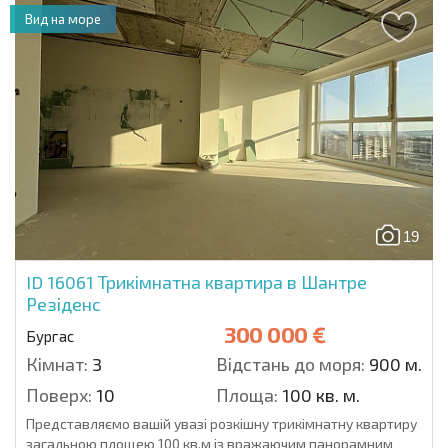
Вид на море
19
ID 16061
Трикімнатна квартира в Шантре
Резіденс
300 000 €
Бургас
Кімнат:
3
Відстань до моря:
900 м.
Поверх:
10
Площа:
100 кв. м.
Представляємо вашій увазі розкішну трикімнатну квартиру
загальною площею 100 кв.м із вражаючим панорамним