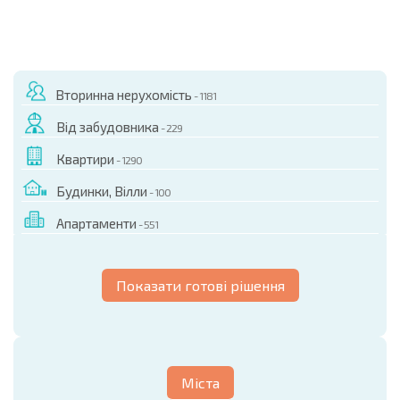
Вторинна нерухомість
- 1181
Від забудовника
- 229
Квартири
- 1290
Будинки, Вілли
- 100
Апартаменти
- 551
Показати готові рішення
Міста