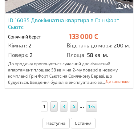
14
ID 16035
Двокімнатна квартира в Грін Форт
Сьютс
133 000 €
Сонячний берег
Кімнат:
2
Відстань до моря:
200 м.
Поверх:
2
Площа:
58 кв. м.
До продажу пропонується сучасний двокімнатний
апартамент площею 58 кв.м на 2-му поверсі в новому
комплексі Грін Форт Сьютс на Сонячному Березі, що
Детальніше
будується. Введення будівлі в експлуатацію за...
...
1
2
3
4
135
Наступна
Остання