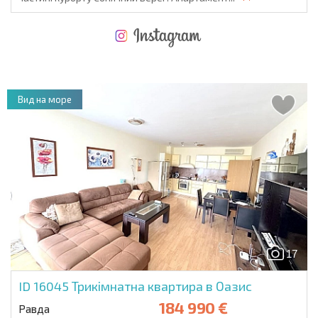
НОВА РОЗШИРЕНА ПОЛЬОТНА ПРОГРАМА
ВИТРАТИ ПРИ КУПІВЛІ НЕРУХОМОСТІ
ЩОРІЧНІ ВИТРАТИ НА УТРИМАННЯ НЕРУХОМОСТІ
Вид на море
17
ID 16045
Трикімнатна квартира в Оазис
184 990 €
Равда