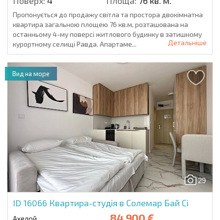
Поверх:
4
Площа:
76 кв. м.
Пропонується до продажу світла та простора двокімнатна
квартира загальною площею 76 кв.м, розташована на
останньому 4-му поверсі житлового будинку в затишному
Детальніше
курортному селищі Равда. Апартаме...
Вид на море
29
ID 16066
Квартира-студія в Солемар Бай Сі
84 900 €
Ахелой