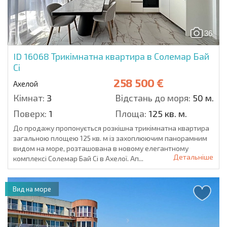
36
ID 16068
Трикімнатна квартира в Солемар Бай
Сі
258 500 €
Ахелой
Кімнат:
3
Відстань до моря:
50 м.
Поверх:
1
Площа:
125 кв. м.
До продажу пропонується розкішна трикімнатна квартира
загальною площею 125 кв. м із захоплюючим панорамним
видом на море, розташована в новому елегантному
Детальніше
комплексі Солемар Бай Сі в Ахелої. Ап...
Вид на море