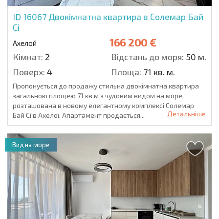
ID 16067
Двокімнатна квартира в Солемар Бай
Сі
166 200 €
Ахелой
Кімнат:
2
Відстань до моря:
50 м.
Поверх:
4
Площа:
71 кв. м.
Пропонується до продажу стильна двокімнатна квартира
загальною площею 71 кв.м з чудовим видом на море,
розташована в новому елегантному комплексі Солемар
Детальніше
Бай Сі в Ахелої. Апартамент продається...
Вид на море