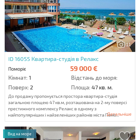
11
ID 16055
Квартира-студія в Релакс
59 000 €
Поморіє
Кімнат:
1
Відстань до моря:
Поверх:
2
Площа:
47 кв. м.
До продажу пропонується простора квартира-студія
загальною площею 47 кв.м, розташована на 2-му поверсі
престижного комплексу Релакс в одному з
Детальніше
найпопулярніших і найзеленіших районів міста Помо...
Вид на море