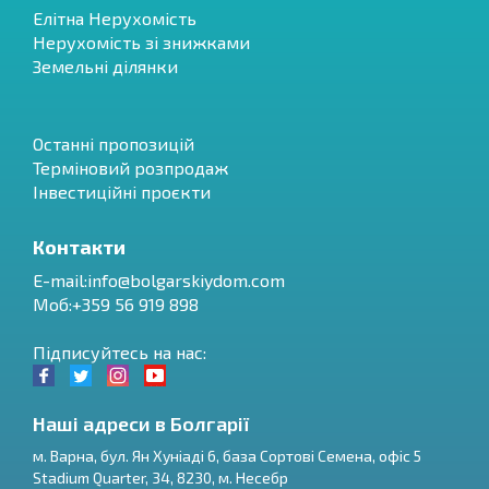
Елітна Нерухомість
Нерухомість зі знижками
Земельні ділянки
Останні пропозицій
Терміновий розпродаж
Інвестиційні проєкти
Контакти
E-mail:
info@bolgarskiydom.com
Моб:+359 56 919 898
Підписуйтесь на нас:
Наші адреси в Болгарії
м.
Варна
,
бул. Ян Хуніаді 6, база Сортові Семена, офіс 5
Stadium Quarter, 34
,
8230
, м.
Несебр
RU