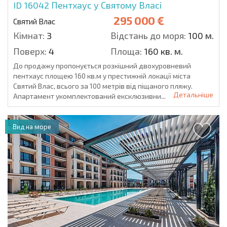
ID 16042
Пентхаус у Святому Власі
295 000 €
Святий Влас
Кімнат:
3
Відстань до моря:
100 м.
Поверх:
4
Площа:
160 кв. м.
До продажу пропонується розкішний двохуровневий
пентхаус площею 160 кв.м у престижній локації міста
Святий Влас, всього за 100 метрів від піщаного пляжу.
Детальніше
Апартамент укомплектований ексклюзивни...
Вид на море