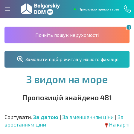
Працюємо прямо зараз!
1
Почніть пошук нерухомості
Замовити підбір житла у нашого фахівця
З видом на море
Пропозицій знайдено 481
Сортувати:
За датою
|
За зменшенням ціни
|
За
зростанням ціни
На карті