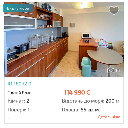
Вид на море
16
ID 16072
0
114 990 €
Святий Влас
Кімнат:
2
Відстань до моря:
200 м.
Поверх:
1
Площа:
55 кв. м.
Детальніше
...