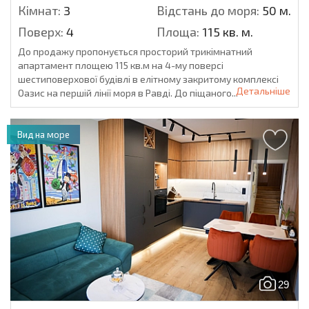
Кімнат:
3
Відстань до моря:
50 м.
Поверх:
4
Площа:
115 кв. м.
До продажу пропонується просторий трикімнатний
апартамент площею 115 кв.м на 4-му поверсі
шестиповерхової будівлі в елітному закритому комплексі
Детальніше
Оазис на першій лінії моря в Равді. До піщаного...
Вид на море
29