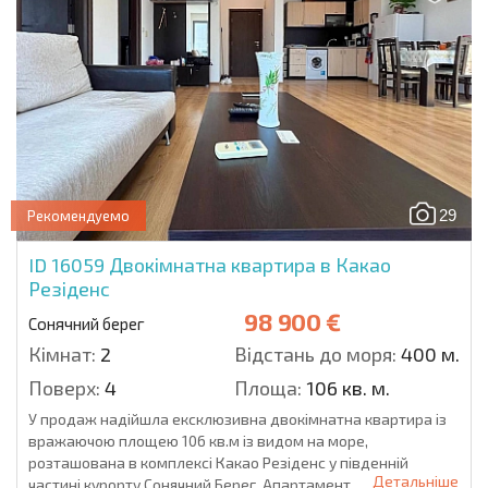
29
Рекомендуемо
ID 16059
Двокімнатна квартира в Какао
Резіденс
98 900 €
Сонячний берег
Кімнат:
2
Відстань до моря:
400 м.
Поверх:
4
Площа:
106 кв. м.
У продаж надійшла ексклюзивна двокімнатна квартира із
вражаючою площею 106 кв.м із видом на море,
розташована в комплексі Какао Резіденс у південній
Детальніше
частині курорту Сонячний Берег. Апартамент...