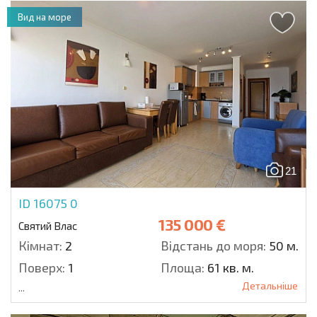
Вид на море
21
ID 16075
0
135 000 €
Святий Влас
Кімнат:
2
Відстань до моря:
50 м.
Поверх:
1
Площа:
61 кв. м.
Детальніше
...