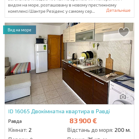
видом на море, розташовану в новому престижному
Детальніше
комплексі Шантре Резіденс у самому сер...
Вид на море
9
ID 16065
Двокімнатна квартира в Равді
83 900 €
Равда
Кімнат:
2
Відстань до моря:
200 м.