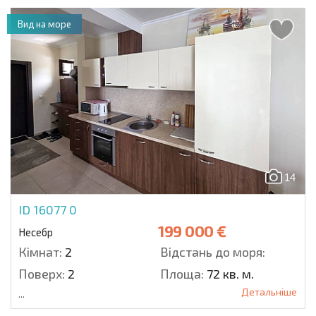
Вид на море
14
ID 16077
0
199 000 €
Несебр
Кімнат:
2
Відстань до моря:
Поверх:
2
Площа:
72 кв. м.
Детальніше
...