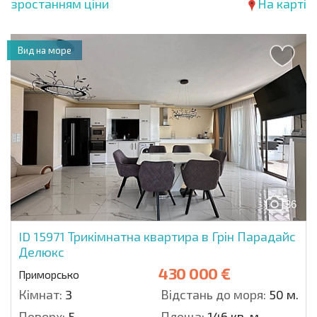
зростанням ціни
На карті
Вид на море
36
ID 15971
Трикімнатна квартира в Грін Парадайс
Делюкс
430 000 €
Приморсько
Кімнат:
3
Відстань до моря:
50 м.
Поверх:
5
Площа:
146 кв. м.