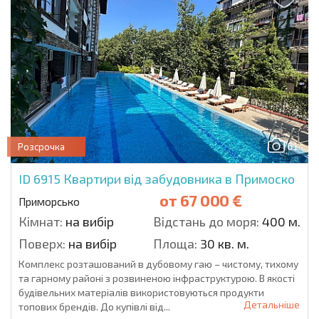
61
Розсрочка
ID 6915
Квартири від забудовника в Примоско
от
67 000 €
Приморсько
Кімнат:
на вибір
Відстань до моря:
400 м.
Поверх:
на вибір
Площа:
30 кв. м.
Комплекс розташований в дубовому гаю – чистому, тихому
та гарному районі з розвиненою інфраструктурою. В якості
будівельних матеріалів використовуються продукти
Детальніше
топових брендів. До купівлі від...