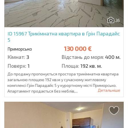
36
ID 15967
Трикімнатна квартира в Грін Парадайс
5
130 000 €
Приморсько
Кімнат:
3
Відстань до моря:
400 м.
Поверх:
1
Площа:
192 кв. м.
До продажу пропонується простора трикімнатна квартира
загальною площею 192 кв.м у сучасному житловому
комплексі Грін Парадайс 5 у курортному місті Приморсько.
Детальніше
Апартамент продається без меблів,...