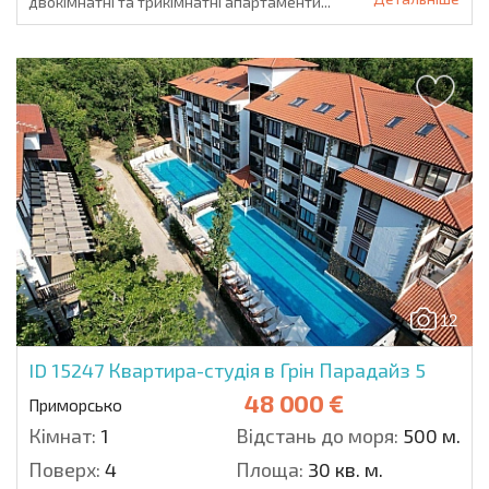
двокімнатні та трикімнатні апартаменти...
12
ID 15247
Квартира-студія в Грін Парадайз 5
48 000 €
Приморсько
Кімнат:
1
Відстань до моря:
500 м.
Поверх:
4
Площа:
30 кв. м.