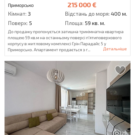
215 000 €
Приморсько
Кімнат:
3
Відстань до моря:
400 м.
Поверх:
5
Площа:
59 кв. м.
До продажу пропонується затишна трикімнатна квартира
площею 59 кв.м на останньому поверсі п'ятиповерхового
корпусу в житловому комплексі Грін Парадайс 5 у
Детальніше
Приморсько. Апартамент продається з г...
29