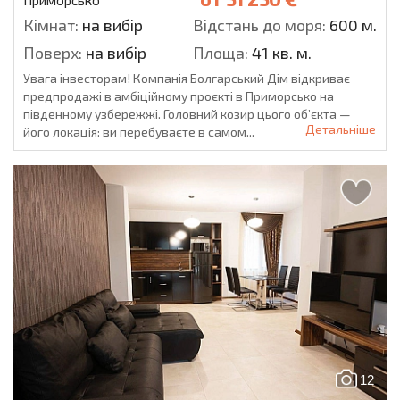
Приморсько
Кімнат:
на вибір
Відстань до моря:
600 м.
Поверх:
на вибір
Площа:
41 кв. м.
Увага інвесторам! Компанія Болгарський Дім відкриває
предпродажі в амбіційному проєкті в Приморсько на
південному узбережжі. Головний козир цього об’єкта —
Детальніше
його локація: ви перебуваєте в самом...
12