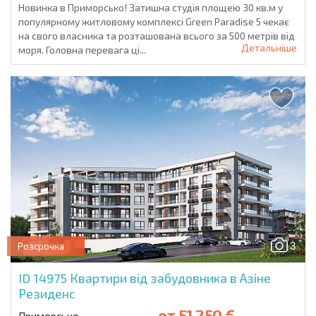
Новинка в Приморсько! Затишна студія площею 30 кв.м у
популярному житловому комплексі Green Paradise 5 чекає
на свого власника та розташована всього за 500 метрів від
Детальніше
моря. Головна перевага ці...
3
Розсрочка
ID 14975
Квартири від забудовника в Азіне
Резиденс
от
51 250 €