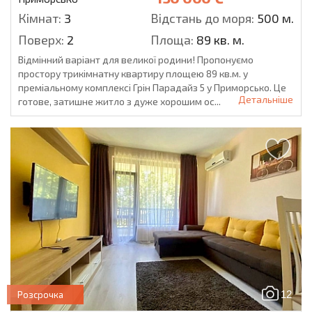
Кімнат:
3
Відстань до моря:
500 м.
Поверх:
2
Площа:
89 кв. м.
Відмінний варіант для великої родини! Пропонуємо
простору трикімнатну квартиру площею 89 кв.м. у
преміальному комплексі Грін Парадайз 5 у Приморсько. Це
Детальніше
готове, затишне житло з дуже хорошим ос...
12
Розсрочка