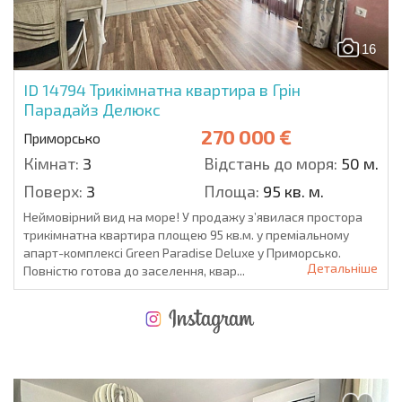
16
ID 14794
Трикімнатна квартира в Грін
Парадайз Делюкс
270 000 €
Приморсько
Кімнат:
3
Відстань до моря:
50 м.
Поверх:
3
Площа:
95 кв. м.
Неймовірний вид на море! У продажу з’явилася простора
трикімнатна квартира площею 95 кв.м. у преміальному
апарт-комплексі Green Paradise Deluxe у Приморсько.
Детальніше
Повністю готова до заселення, квар...
НОВА РОЗШИРЕНА ПОЛЬОТНА ПРОГРАМА
ВИТРАТИ ПРИ КУПІВЛІ НЕРУХОМОСТІ
ЩОРІЧНІ ВИТРАТИ НА УТРИМАННЯ НЕРУХОМОСТІ