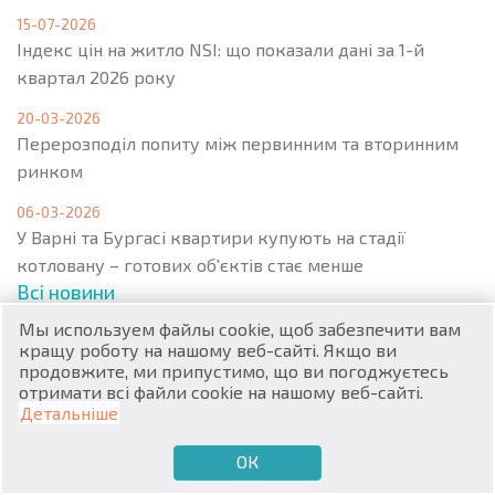
15-07-2026
Індекс цін на житло NSI: що показали дані за 1-й
квартал 2026 року
20-03-2026
Перерозподіл попиту між первинним та вторинним
RU
ринком
€
EN
06-03-2026
У Варні та Бургасі квартири купують на стадії
$
UA
котловану – готових об'єктів стає менше
Всі новини
₽
PL
Мы используем файлы cookie, щоб забезпечити вам
кращу роботу на нашому веб-сайті. Якщо ви
₴
DE
продовжите, ми припустимо, що ви погоджуєтесь
Меню
отримати всі файли cookie на нашому веб-сайті.
zł
BG
Детальніше
ОК
€
ХОЧУ ПРОДАТИ
ХОЧУ КУПИТИ
UA
Популярна нерухомість