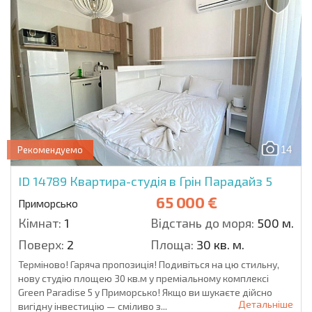
14
Рекомендуемо
ID 14789
Квартира-студія в Грін Парадайз 5
65 000 €
Приморсько
Кімнат:
1
Відстань до моря:
500 м.
Поверх:
2
Площа:
30 кв. м.
Терміново! Гаряча пропозиція! Подивіться на цю стильну,
нову студію площею 30 кв.м у преміальному комплексі
Green Paradise 5 у Приморсько! Якщо ви шукаєте дійсно
Детальніше
вигідну інвестицію — сміливо з...