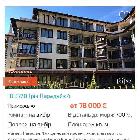
22
Розсрочка
ID 3720
Грін Парадайз 4
от
78 000 €
Приморсько
Кімнат:
на вибір
Відстань до моря:
700 м.
Поверх:
на вибір
Площа:
59 кв. м.
«Green Paradise 4» - це новий проект, який є четвертою
фазою комплексу «Green Paradise», розташованого всього