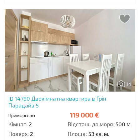
14
ID 14790
Двокімнатна квартира в Грін
Парадайз 5
119 000 €
Приморсько
Кімнат:
2
Відстань до моря:
500 м.
Поверх:
2
Площа:
53 кв. м.