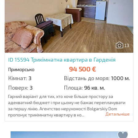
13
ID 15594
Трикімнатна квартира в Гарденія
94 500 €
Приморсько
Кімнат:
3
Відстань до моря:
1000 м.
Поверх:
3
Площа:
96 кв. м.
Гарний варіант для тих, хто хоче більше простору за
адекватний бюджет і при цьому не бажає переплачувати
за першу лінію. Агентство нерухомості Bolgarskiy Dom
Детальніше
пропонує трикімнатну квартиру в ко...