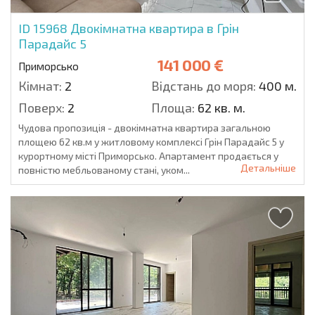
ID 15968
Двокімнатна квартира в Грін
Парадайс 5
141 000 €
Приморсько
Кімнат:
2
Відстань до моря:
400 м.
Поверх:
2
Площа:
62 кв. м.
Чудова пропозиція - двокімнатна квартира загальною
площею 62 кв.м у житловому комплексі Грін Парадайс 5 у
курортному місті Приморсько. Апартамент продається у
Детальніше
повністю мебльованому стані, уком...