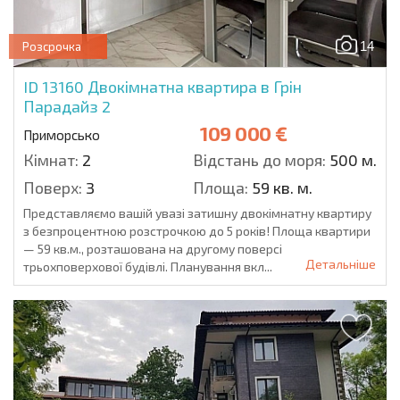
14
Розсрочка
ID 13160
Двокімнатна квартира в Грін
Парадайз 2
109 000 €
Приморсько
Кімнат:
2
Відстань до моря:
500 м.
Поверх:
3
Площа:
59 кв. м.
Представляємо вашій увазі затишну двокімнатну квартиру
з безпроцентною розстрочкою до 5 років! Площа квартири
— 59 кв.м., розташована на другому поверсі
Детальніше
трьохповерхової будівлі. Планування вкл...