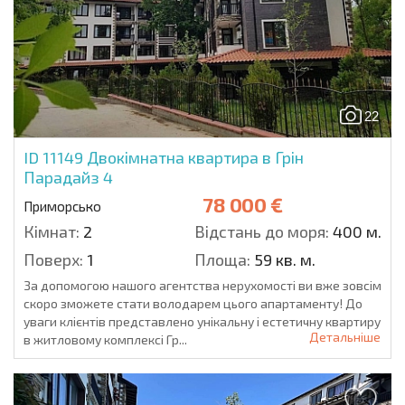
22
ID 11149
Двокімнатна квартира в Грін
Парадайз 4
78 000 €
Приморсько
Кімнат:
2
Відстань до моря:
400 м.
Поверх:
1
Площа:
59 кв. м.
За допомогою нашого агентства нерухомості ви вже зовсім
скоро зможете стати володарем цього апартаменту! До
уваги клієнтів представлено унікальну і естетичну квартиру
Детальніше
в житловому комплексі Гр...