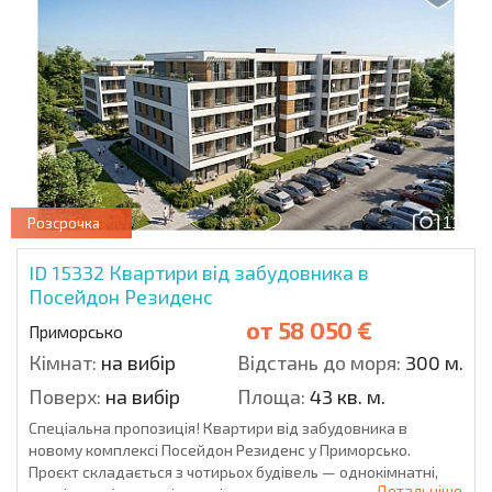
11
Розсрочка
ID 15332
Квартири від забудовника в
Посейдон Резиденс
от
58 050 €
Приморсько
Кімнат:
на вибір
Відстань до моря:
300 м.
Поверх:
на вибір
Площа:
43 кв. м.
Спеціальна пропозиція! Квартири від забудовника в
новому комплексі Посейдон Резиденс у Приморсько.
Проєкт складається з чотирьох будівель — однокімнатні,
Детальніше