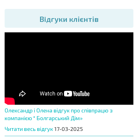
Вiдгуки клієнтів
Олександр і Олена відгук про співпрацю з
компанією " Болгарський Дім»
Читати весь відгук
17-03-2025