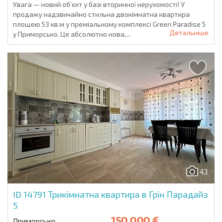
Увага — новий об’єкт у базі вторинної нерухомості! У
продажу надзвичайно стильна двокімнатна квартира
площею 53 кв.м у преміальному комплексі Green Paradise 5
Детальніше
у Приморсько. Це абсолютно нова,...
43
ID 14791
Трикімнатна квартира в Грін Парадайз
5
150 000 €
Приморсько