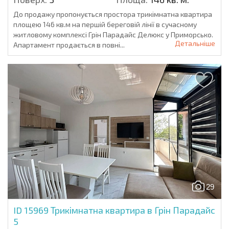
До продажу пропонується простора трикімнатна квартира
площею 146 кв.м на першій береговій лінії в сучасному
житловому комплексі Грін Парадайс Делюкс у Приморсько.
Детальніше
Апартамент продається в повні...
29
ID 15969
Трикімнатна квартира в Грін Парадайс
5