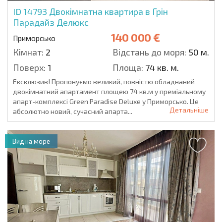
ID 14793
Двокімнатна квартира в Грін
Парадайз Делюкс
140 000 €
Приморсько
Кімнат:
2
Відстань до моря:
50 м.
Поверх:
1
Площа:
74 кв. м.
Ексклюзив! Пропонуємо великий, повністю обладнаний
двокімнатний апартамент площею 74 кв.м у преміальному
апарт-комплексі Green Paradise Deluxe у Приморсько. Це
Детальніше
абсолютно новий, сучасний апарта...
Вид на море