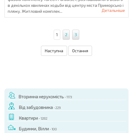
в декількох хвилинах ходьби від центру міста Приморсько і
Детальніше
пляжу. Житловий комплек...
1
2
3
Наступна
Остання
Вторинна нерухомість
- 1173
Від забудовника
- 229
Квартири
- 1282
Будинки, Вілли
- 100