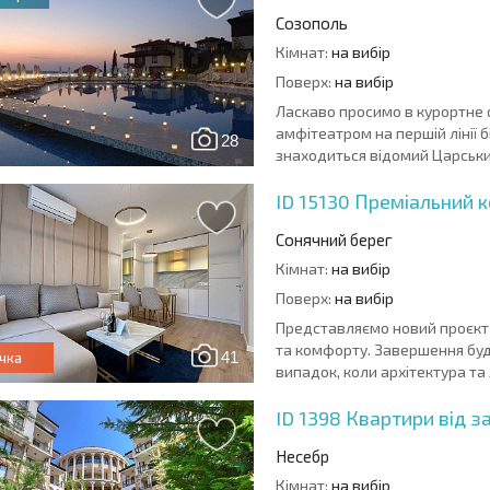
Созополь
Кімнат:
на вибір
Поверх:
на вибір
Ласкаво просимо в курортне 
амфітеатром на першій лінії б
28
знаходиться відомий Царський
ID 15130
Преміальний к
Сонячний берег
Кімнат:
на вибір
Поверх:
на вибір
Представляємо новий проєкт н
та комфорту. Завершення буді
41
чка
випадок, коли архітектура та
ID 1398
Квартири від з
Несебр
Кімнат:
на вибір