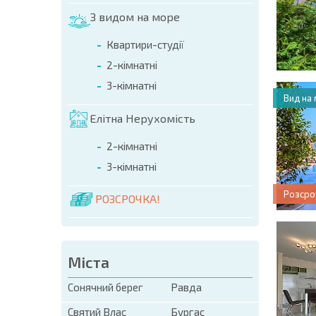
З видом на море
Квартири-студії
2-кімнатні
3-кімнатні
Вид на
Елітна Нерухомість
2-кімнатні
3-кімнатні
Розсро
РОЗСРОЧКА!
Міста
Сонячний берег
Равда
Святий Влас
Бургас