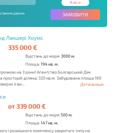
Аліса
стання даних.
ЗАМОВИТИ
нд Лакшері Хоумс
335 000 €
Відстань до моря:
3000 м.
Площа:
194 кв. м.
трочкою на 3 роки! Агентство Болгарський Дім
 просторій ділянці 320 кв.м. Забудована площа 169
верхи з ви...
Детальніше
уси
от
339 000 €
Відстань до моря:
500 м.
Площа:
147 кв. м.
ого і розкішного комплексу закритого типу на