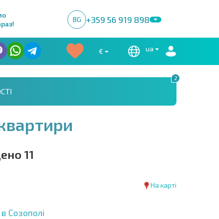
мо
+359 56 919 898
BG
раз!
ua
€
2
СТІ
 квартири
ено 11
На карті
в Созополі