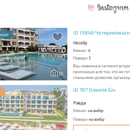
РОЗШИРЕНА
ВИТРАТИ ПРИ
ВИТРАТИ НА
ДЕ
ОТНА
КУПІВЛІ
УТРИМАННЯ
ПРИБУТК
РАМА
НЕРУХОМОСТІ
НЕРУХОМОСТІ
6%?
ID 15848
Чотирикімнатн
 море
Несебр
Кімнат:
4
Поверх:
5
Вау-новинка в сегменті втори
пропозиція для тих, хто не г
25
спальнями дозволяє організува
ID 787
Олімпія Біч
Равда
Кімнат:
на вибір
Поверх:
на вибір