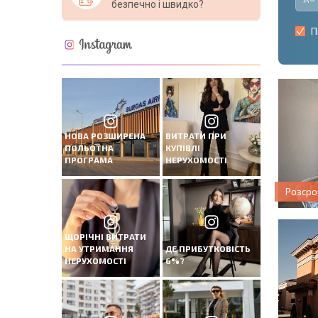
безпечно і швидко?
П
НОВА РОЗШИРЕНА
ВИТРАТИ ПРИ
ПОЛЬОТНА
КУПІВЛІ
ПРОГРАМА
НЕРУХОМОСТІ
Розсро
ЩОРІЧНІ ВИТРАТИ
НА УТРИМАННЯ
ДЕ ПРИБУТКОВІСТЬ
НЕРУХОМОСТІ
6%?