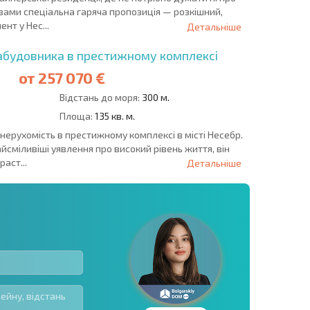
вами спеціальна гаряча пропозиція — розкішний,
нт у Нес...
Детальніше
абудовника в престижному комплексі
от
257 070 €
Відстань до моря:
300 м.
Площа:
135 кв. м.
нерухомість в престижному комплексі в місті Несебр.
айсміливіші уявлення про високий рівень життя, він
аст...
Детальніше