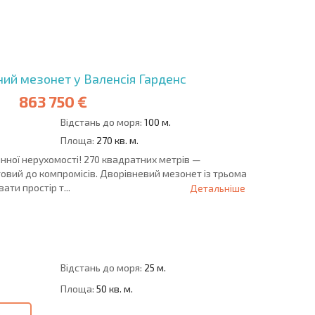
ОВІСТЬ
ДИСТАНЦІЙНА
РОЗСТРОЧКА В
УГОДА
БОЛГАРІЇ
ий мезонет у Валенсія Гарденс
863 750 €
Відстань до моря:
100 м.
Площа:
270 кв. м.
нної нерухомості! 270 квадратних метрів —
отовий до компромісів. Дворівневий мезонет із трьома
ти простір т...
Детальніше
Відстань до моря:
25 м.
Площа:
50 кв. м.