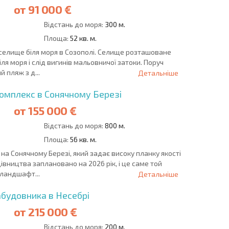
от
91 000 €
Відстань до моря:
300 м.
Площа:
52 кв. м.
селище біля моря в Созополі. Селище розташоване
іля моря і слід вигинів мальовничої затоки. Поруч
 пляж з д...
Детальніше
омплекс в Сонячному Березі
от
155 000 €
Відстань до моря:
800 м.
Площа:
56 кв. м.
а Сонячному Березі, який задає високу планку якості
вництва заплановано на 2026 рік, і це саме той
 ландшафт...
Детальніше
абудовника в Несебрі
от
215 000 €
Відстань до моря:
200 м.