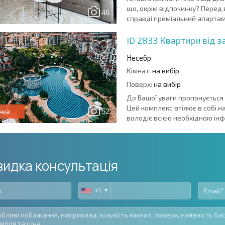
що, окрім відпочинку? Перед 
46
справді преміальний апартаме
ID 2833
Квартири від з
Несебр
Кімнат:
на вибір
Поверх:
на вибір
До Вашої уваги пропонується 
Цей комплекс втілює в собі н
52
чка
володіє всією необхідною інфр
идка консультація
+1
United
States
+1