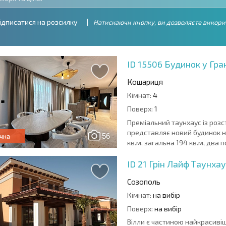
ідписатися на розсилку
Натискаючи кнопку, ви дозволяєте викори
ID 15506
Будинок у Гра
Кошариця
Кімнат:
4
Поверх:
1
Преміальний таунхаус із розс
представляє новий будинок на
56
чка
кв.м, загальна 194 кв.м, два по
ID 21
Грін Лайф Таунха
Созополь
Кімнат:
на вибір
Поверх:
на вибір
Вілли є частиною найкрасивіш