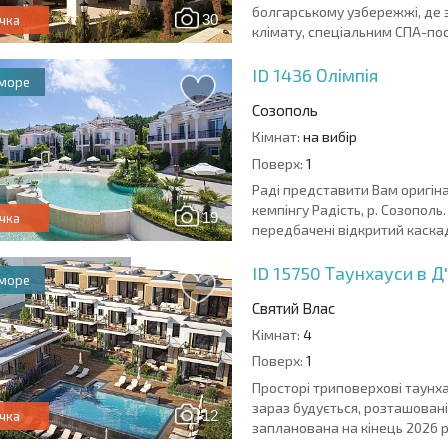
болгарському узбережжі, де 
30
чка
клімату, спеціальним СПА-посл
ID 1436
Олімпія
 море
Созополь
Кімнат:
на вибір
Поверх:
1
Раді представити Вам оригіна
кемпінгу Радість, р. Созополь
19
чка
передбачені відкритий каскад
ID 15750
Таунхауси в Д
 море
Святий Влас
Кімнат:
4
Поверх:
1
Просторі триповерхові таунха
зараз будується, розташовані 
12
чка
запланована на кінець 2026 рок
ЩОРІЧНІ