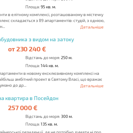
Площа:
95 кв. м.
ти в елітному комплексі, розташованому в містечку
...
Детальніше
абудовника з видом на затоку
от
230 240 €
Відстань до моря:
250 м.
Площа:
144 кв. м.
апартаменти в новому ексклюзивному комплексі на
айбільш амбітний проект в Святому Власі, що вражає
умано до др...
Детальніше
на квартира в Посейдон
257 000 €
Відстань до моря:
300 м.
Площа:
135 кв. м.
айнерської резиденції, де не потрібно думати ні про