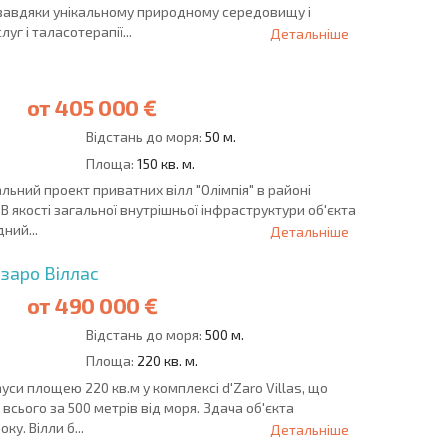
завдяки унікальному природному середовищу і
уг і таласотерапії...
Детальніше
от
405 000 €
Відстань до моря:
50 м.
Площа:
150 кв. м.
льний проект приватних вілл "Олімпія" в районі
. В якості загальної внутрішньої інфраструктури об'єкта
ний...
Детальніше
'заро Віллас
от
490 000 €
Відстань до моря:
500 м.
Площа:
220 кв. м.
уси площею 220 кв.м у комплексі d'Zaro Villas, що
всього за 500 метрів від моря. Здача об'єкта
у. Вілли б...
Детальніше