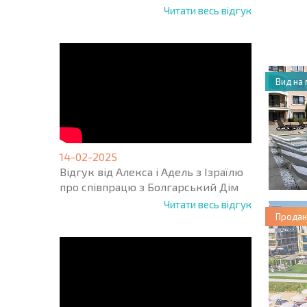
НОВА 
Читати весь відгук
ПОЛЬ
ПРОГ
Вид на
14-02-2025
Відгук від Алекса і Адель з Ізраїлю
про співпрацю з Болгарський Дім
Читати весь відгук
Продан