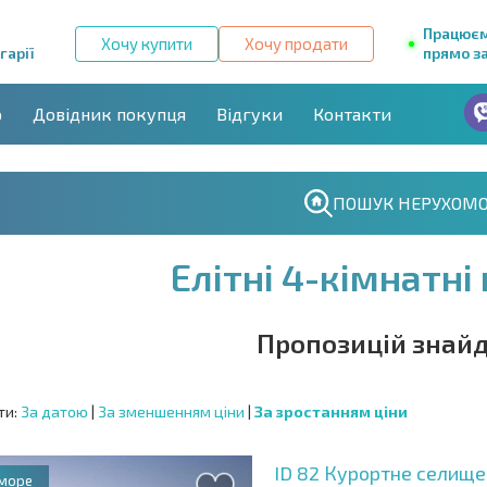
Працює
Хочу купити
Хочу продати
гарії
прямо за
р
Довідник покупця
Відгуки
Контакти
ПОШУК НЕРУХОМО
Елітні 4-кімнатні
Пропозицій знайд
ти:
За датою
|
За зменшенням ціни
|
За зростанням ціни
ID 82
Курортне селище 
 море