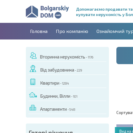
Допомагаємо продавати та
купувати нерухомість у Бол
Головна
Про компанію
Ознайомчий ту
Вторинна нерухомість
- 1176
Від забудовника
- 229
Квартири
- 1284
Будинки, Вілли
- 101
Апартаменти
- 548
Сортува
Готові рішення
Вид на