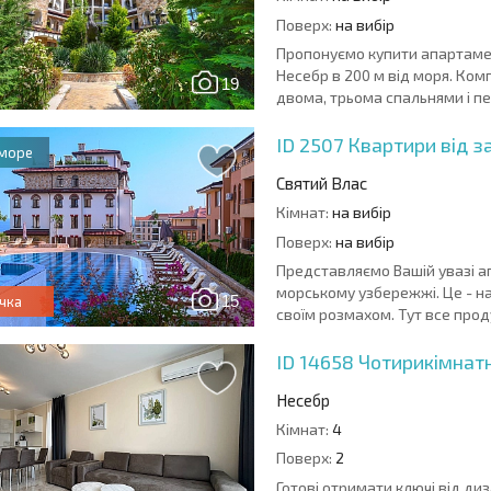
Поверх:
на вибір
Пропонуємо купити апартамен
Несебр в 200 м від моря. Комплекс складається з 89 апартаментів: студій, з однією,
19
двома, трьома спальнями і пен
ID 2507
Квартири від з
 море
Святий Влас
Кімнат:
на вибір
Поверх:
на вибір
Представляємо Вашій увазі 
морському узбережжі. Це - н
15
чка
своїм розмахом. Тут все прод
ID 14658
Чотирикімнат
Несебр
Кімнат:
4
Поверх:
2
Готові отримати ключі від диз