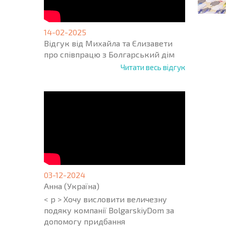
14-02-2025
Відгук від Михайла та Єлизавети
про співпрацю з Болгарський дім
Читати весь відгук
03-12-2024
Анна (Україна)
< p > Хочу висловити величезну
подяку компанії BolgarskiyDom за
допомогу придбання