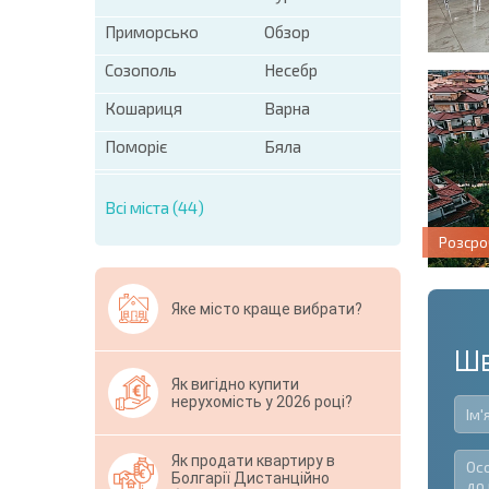
Приморсько
Обзор
Созополь
Несебр
Кошариця
Варна
Поморіє
Бяла
Всі міста (44)
Розсро
Яке місто краще вибрати?
Шв
Як вигідно купити
нерухомість у 2026 році?
Як продати квартиру в
Болгарії Дистанційно