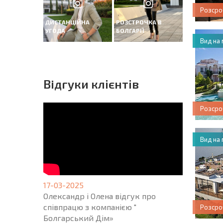
Розсро
ДИСТАНЦІЙНА
РОЗСТРОЧКА В
УГОДА
БОЛГАРІЇ
Вид на
Вiдгуки клієнтів
Розсро
Вид на
17-03-2025
Олександр і Олена відгук про
співпрацю з компанією "
Розсро
Болгарський Дім»