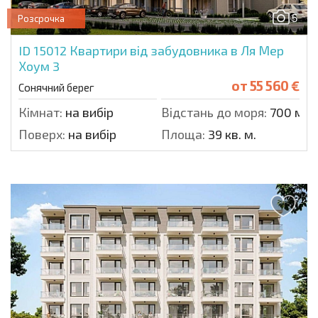
5
Розсрочка
ID 15012
Квартири від забудовника в Ля Мер
Хоум 3
от
55 560 €
Сонячний берег
Кімнат:
на вибір
Відстань до моря:
700 м.
Поверх:
на вибір
Площа:
39 кв. м.