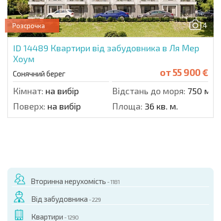
4
Розсрочка
ID 14489
Квартири від забудовника в Ля Мер
Хоум
от
55 900 €
Сонячний берег
Кімнат:
на вибір
Відстань до моря:
750 м.
Поверх:
на вибір
Площа:
36 кв. м.
Вторинна нерухомість
- 1181
Від забудовника
- 229
Квартири
- 1290