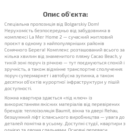
Опис об'єкта:
Спеціальна пропозиція від Bolgarskiy Dom!
Нерухомість безпосередньо від забудовника в
комплексі La Mer Home 2 — сучасний житловий
проєкт в одному з найпопулярніших районів
Сонячного Берега! Комплекс розташований всього за
кілька хвилин від знаменитого пляжу Cacao Beach, у
тихій зоні поруч із річкою — тут поєднуються спокій і
зручність, а також відмінне транспортне сполучення:
поруч супермаркет і автобусна зупинка, а також
десятки об’єктів курортної інфраструктури у пішій
доступності.
Кожна квартира здається «під ключ» із
використанням якісних матеріалів від перевірених
брендів: теплоізоляція Baumit, вікна та двері Rehau,
безшумний ліфт іспанського виробництва — увага до
деталей помітна в усьому. Доступні студії, квартири з
однією та двома спальнями. Основні переваги