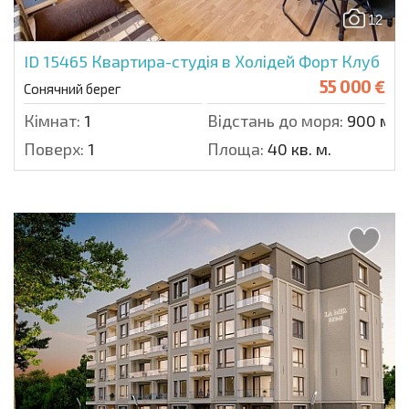
12
ID 15465
Квартира-студія в Холідей Форт Клуб
55 000 €
Сонячний берег
Кімнат:
1
Відстань до моря:
900 м.
Поверх:
1
Площа:
40 кв. м.