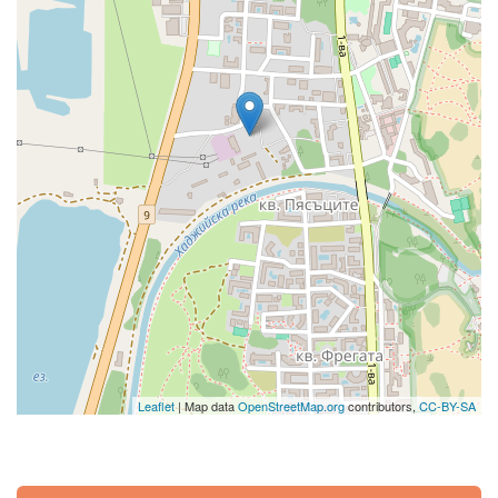
Leaflet
| Map data
OpenStreetMap.org
contributors,
CC-BY-SA