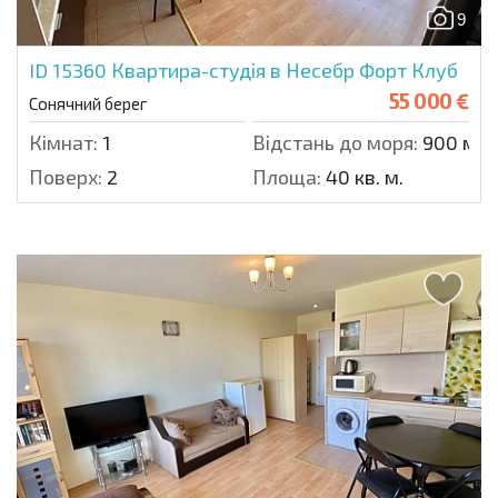
9
ID 15360
Квартира-студія в Несебр Форт Клуб
55 000 €
Сонячний берег
Кімнат:
1
Відстань до моря:
900 м.
Поверх:
2
Площа:
40 кв. м.