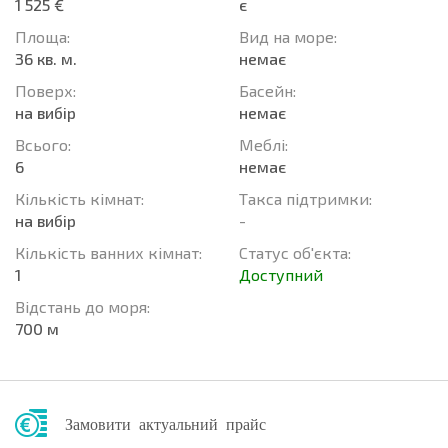
1 525 €
є
Площа:
Вид на море:
36 кв. м.
немає
Поверх:
Баcейн:
на вибір
немає
Всього:
Меблі:
6
немає
Кількість кімнат:
Такса підтримки:
на вибір
-
Кількість ванних кімнат:
Статус об'єкта:
1
Доступний
Відстань до моря:
700 м
Замовити актуальний прайс