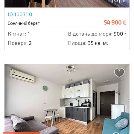
15
ID 16071
0
54 900 €
Сонячний берег
Кімнат:
1
Відстань до моря:
900 м.
Поверх:
2
Площа:
35 кв. м.