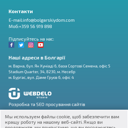
Контакти
E-mail:
info@bolgarskiydom.com
Моб:+359 56 919 898
Підписуйтесь на нас:
Наші адреси в Болгарії
м.
Варна
,
бул. Ян Хуніаді 6, база Сортові Семена, офіс 5
Stadium Quarter, 34
,
8230
, м.
Несебр
RU
м.
Бургас
,
вул. Даме Груєв 6, офіс 4
€
EN
$
UA
Розробка та SEO просування сайтів
₽
PL
Мы используем файлы cookie, щоб забезпечити вам
кращу роботу на нашому веб-сайті. Якщо ви
₴
DE
продовжите, ми припустимо, що ви погоджуєтесь