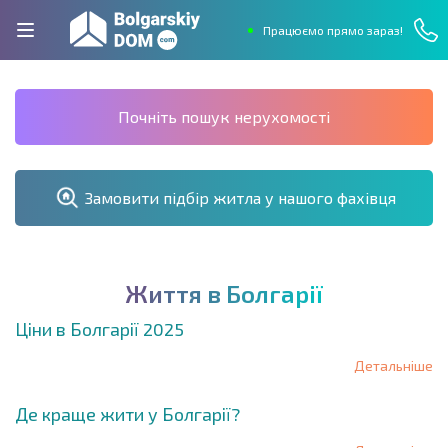
Працюємо прямо зараз!
Почніть пошук нерухомості
Замовити підбір житла у нашого фахівця
Ж
и
т
т
я
в
Б
о
л
г
а
р
і
ї
Ціни в Болгарії 2025
Детальніше
Де краще жити у Болгарії?