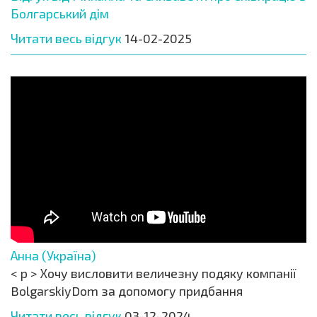
Болгарський дім
Читати весь відгук
14-02-2025
Анна (Україна)
< p > Хочу висловити величезну подяку компанії
BolgarskiyDom за допомогу придбання
Читати весь відгук
03-12-2024