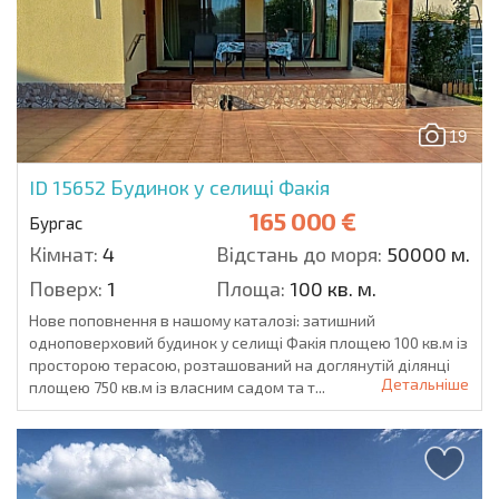
19
ID 15652
Будинок у селищі Факія
165 000 €
Бургас
Кімнат:
4
Відстань до моря:
50000 м.
Поверх:
1
Площа:
100 кв. м.
Нове поповнення в нашому каталозі: затишний
одноповерховий будинок у селищі Факія площею 100 кв.м із
просторою терасою, розташований на доглянутій ділянці
Детальніше
площею 750 кв.м із власним садом та т...