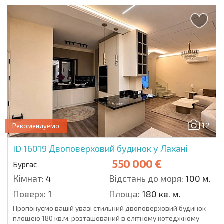
12
Рекомендуемо
ID 16019
Двоповерховий будинок у Лахані
550 000 €
Бургас
Кімнат:
4
Відстань до моря:
100 м.
Поверх:
1
Площа:
180 кв. м.
Пропонуємо вашій увазі стильний двоповерховий будинок
площею 180 кв.м, розташований в елітному котеджному