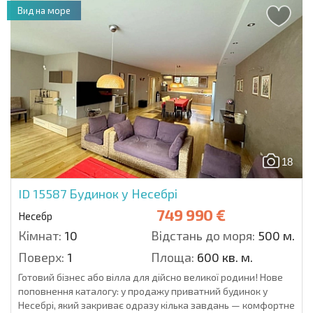
Вид на море
18
ID 15587
Будинок у Несебрі
749 990 €
Несебр
Кімнат:
10
Відстань до моря:
500 м.
Поверх:
1
Площа:
600 кв. м.
Готовий бізнес або вілла для дійсно великої родини! Нове
поповнення каталогу: у продажу приватний будинок у
Несебрі, який закриває одразу кілька завдань — комфортне