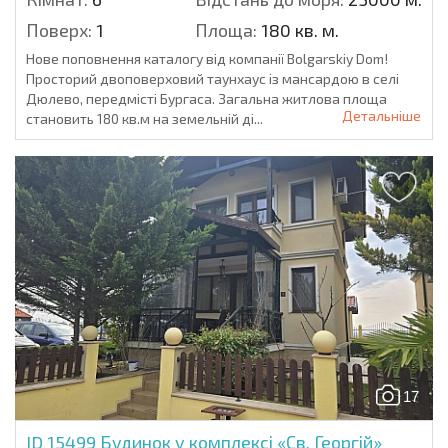
Поверх:
1
Площа:
180 кв. м.
Нове поповнення каталогу від компанії Bolgarskiy Dom!
Просторий двоповерховий таунхаус із мансардою в селі
Дюлево, передмісті Бургаса. Загальна житлова площа
Детальніше
становить 180 кв.м на земельній ді...
17
ID 15499
Будинок у комплексі «Св. Георгій»