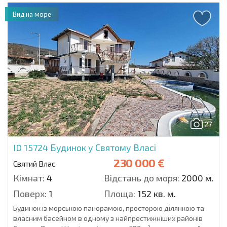
Вид на море
27
ID 15724
Будинок у Святому Власі
230 000 €
Святий Влас
Кімнат:
4
Відстань до моря:
2000 м.
Поверх:
1
Площа:
152 кв. м.
Будинок із морською панорамою, просторою ділянкою та
власним басейном в одному з найпрестижніших районів