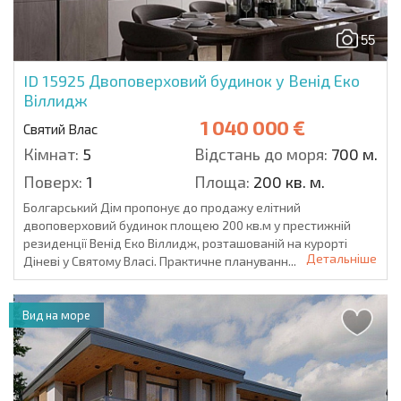
55
ID 15925
Двоповерховий будинок у Венід Еко
Віллидж
1 040 000 €
Святий Влас
Кімнат:
5
Відстань до моря:
700 м.
Поверх:
1
Площа:
200 кв. м.
Болгарський Дім пропонує до продажу елітний
двоповерховий будинок площею 200 кв.м у престижній
резиденції Венід Еко Віллидж, розташованій на курорті
Детальніше
Діневі у Святому Власі. Практичне плануванн...
Вид на море