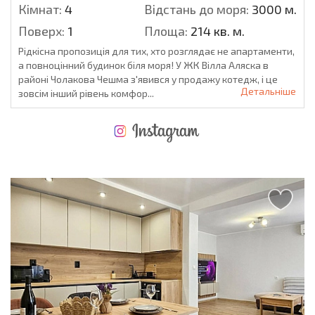
Кімнат:
4
Відстань до моря:
3000 м.
Поверх:
1
Площа:
214 кв. м.
Рідкісна пропозиція для тих, хто розглядає не апартаменти,
а повноцінний будинок біля моря! У ЖК Вілла Аляска в
районі Чолакова Чешма з'явився у продажу котедж, і це
Детальніше
зовсім інший рівень комфор...
НОВА РОЗШИРЕНА ПОЛЬОТНА ПРОГРАМА
ВИТРАТИ ПРИ КУПІВЛІ НЕРУХОМОСТІ
ЩОРІЧНІ ВИТРАТИ НА УТРИМАННЯ НЕРУХОМОСТІ