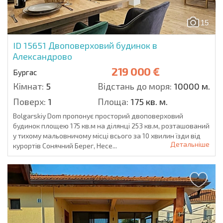
15
ID 15651
Двоповерховий будинок в
Александрово
219 000 €
Бургас
Кімнат:
5
Відстань до моря:
10000 м.
Поверх:
1
Площа:
175 кв. м.
Bolgarskiy Dom пропонує просторий двоповерховий
будинок площею 175 кв.м на ділянці 253 кв.м, розташований
у тихому мальовничому місці всього за 10 хвилин їзди від
Детальніше
курортів Сонячний Берег, Несе...