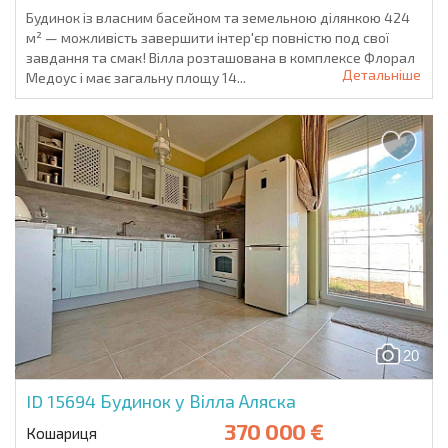
Будинок із власним басейном та земельною ділянкою 424
м² — можливість завершити інтер'єр повністю под свої
завдання та смак! Вілла розташована в комплексе Флорал
Детальніше
Медоус і має загальну площу 14...
20
ID 15694
Будинок у Вілла Аляска
370 000 €
Кошариця