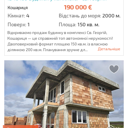
190 000 €
Кошариця
Кімнат:
4
Відстань до моря:
2000 м.
Поверх:
1
Площа:
150 кв. м.
Відкриваємо продаж будинку в комплексі Св. Георгій,
Кошариця — це справжній топ автономної нерухомості!
Двоповерховий формат площею 150 кв.м. із власною
Детальніше
ділянкою 200 кв.м. Планування зручне дл...