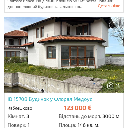
Святого Власа! На ділянці площею 582 м² розташований
Детальніше
двоповерховий будинок загальною пл...
21
ID 15708
Будинок у Флорал Медоус
123 000 €
Каблешково
Кімнат:
3
Відстань до моря:
3000 м.
Поверх:
1
Площа:
146 кв. м.