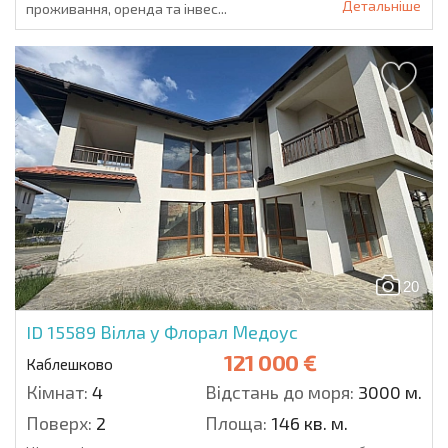
Детальніше
проживання, оренда та інвес...
20
ID 15589
Вілла у Флорал Медоус
121 000 €
Каблешково
Кімнат:
4
Відстань до моря:
3000 м.
Поверх:
2
Площа:
146 кв. м.