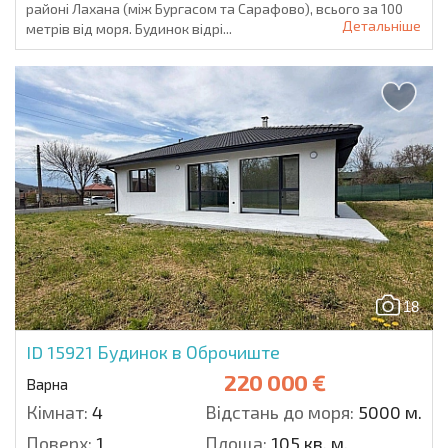
районі Лахана (між Бургасом та Сарафово), всього за 100
Детальніше
метрів від моря. Будинок відрі...
18
ID 15921
Будинок в Оброчиште
220 000 €
Варна
Кімнат:
4
Відстань до моря:
5000 м.
Поверх:
1
Площа:
105 кв. м.