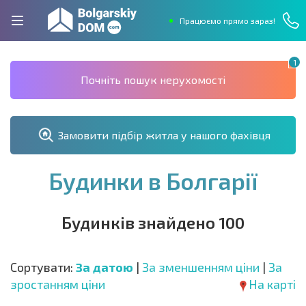
Працюємо прямо зараз!
1
Почніть пошук нерухомості
Замовити підбір житла у нашого фахівця
Будинки в Болгарії
Будинків знайдено 100
Сортувати:
За датою
|
За зменшенням ціни
|
За
зростанням ціни
На карті