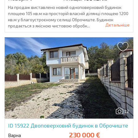
На продаж виставлено новий одноповерховий будинок
площею 105 кв.м на просторій власній ділянці площею 1200
кв.м у благоустроєному селищі Оброчиште. Будинок
Детальніше
продається з якісною чистовою обробк...
12
ID 15922
Двоповерховий будинок в Оброчиште
230 000 €
Варна