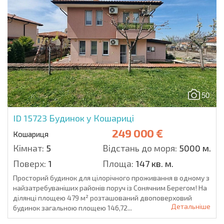
50
ID 15723
Будинок у Кошариці
249 000 €
Кошариця
Кімнат:
5
Відстань до моря:
5000 м.
Поверх:
1
Площа:
147 кв. м.
Просторий будинок для цілорічного проживання в одному з
найзатребуваніших районів поруч із Сонячним Берегом! На
ділянці площею 479 м² розташований двоповерховий
Детальніше
будинок загальною площею 146,72...