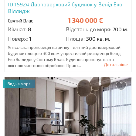
ID 15924
Двоповерховий будинок у Венід Еко
Віллидж
1 340 000 €
Святий Влас
Кімнат:
8
Відстань до моря:
700 м.
Поверх:
1
Площа:
300 кв. м.
Унікальна пропозиція на ринку - елітний двоповерховий
будинок площею 300 кв.м у престижній резиденції Венід
Еко Віллидж у Святому Власі. Будинок пропонується з
Детальніше
якісною чистовою обробкою. Практ...
Вид на море