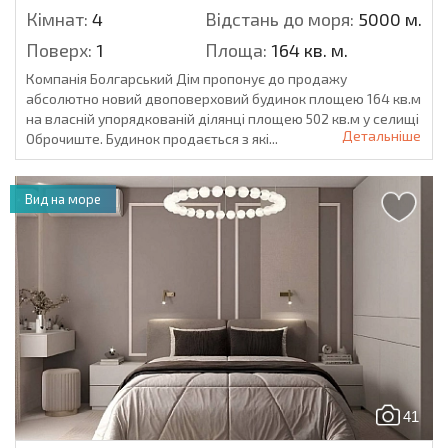
Кімнат:
4
Відстань до моря:
5000 м.
Поверх:
1
Площа:
164 кв. м.
Компанія Болгарський Дім пропонує до продажу
абсолютно новий двоповерховий будинок площею 164 кв.м
на власній упорядкованій ділянці площею 502 кв.м у селищі
Детальніше
Оброчиште. Будинок продається з які...
Вид на море
41