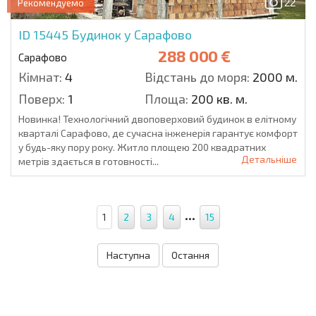
22
Рекомендуемо
ID 15445
Будинок у Сарафово
288 000 €
Сарафово
Кімнат:
4
Відстань до моря:
2000 м.
Поверх:
1
Площа:
200 кв. м.
Новинка! Технологічний двоповерховий будинок в елітному
кварталі Сарафово, де сучасна інженерія гарантує комфорт
у будь-яку пору року. Житло площею 200 квадратних
Детальніше
метрів здається в готовності...
...
1
2
3
4
15
Наступна
Остання