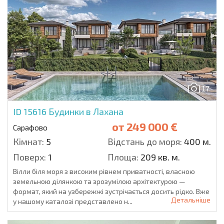
17
ID 15616
Будинки в Лахана
от
249 000 €
Сарафово
Кімнат:
5
Відстань до моря:
400 м.
Поверх:
1
Площа:
209 кв. м.
Вілли біля моря з високим рівнем приватності, власною
земельною ділянкою та зрозумілою архітектурою —
формат, який на узбережжі зустрічається досить рідко. Вже
Детальніше
у нашому каталозі представлено н...