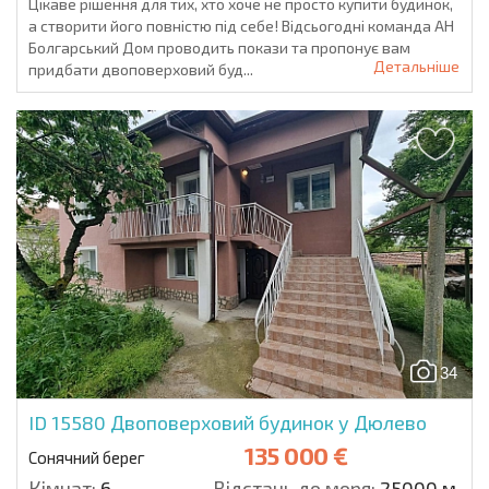
Цікаве рішення для тих, хто хоче не просто купити будинок,
а створити його повністю під себе! Відсьогодні команда АН
Болгарський Дом проводить покази та пропонує вам
Детальніше
придбати двоповерховий буд...
34
ID 15580
Двоповерховий будинок у Дюлево
135 000 €
Сонячний берег
Кімнат:
6
Відстань до моря:
25000 м.