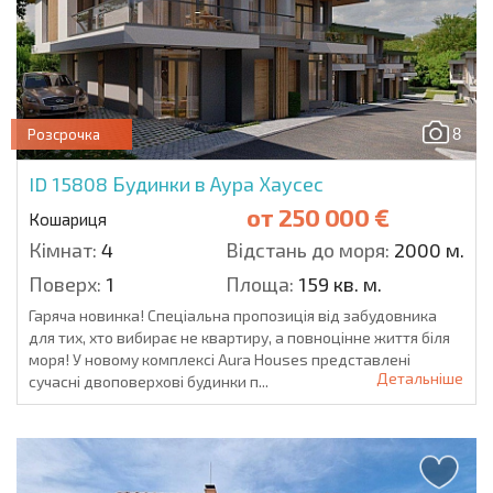
8
Розсрочка
ID 15808
Будинки в Аура Хаусес
от
250 000 €
Кошариця
Кімнат:
4
Відстань до моря:
2000 м.
Поверх:
1
Площа:
159 кв. м.
Гаряча новинка! Спеціальна пропозиція від забудовника
для тих, хто вибирає не квартиру, а повноцінне життя біля
моря! У новому комплексі Aura Houses представлені
Детальніше
сучасні двоповерхові будинки п...