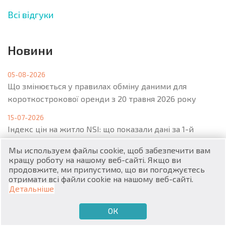
Всі відгуки
Новини
RU
05-08-2026
Що змінюється у правилах обміну даними для
€
EN
короткострокової оренди з 20 травня 2026 року
$
UA
15-07-2026
Індекс цін на житло NSI: що показали дані за 1-й
₽
PL
квартал 2026 року
Мы используем файлы cookie, щоб забезпечити вам
кращу роботу на нашому веб-сайті. Якщо ви
₴
20-03-2026
DE
продовжите, ми припустимо, що ви погоджуєтесь
Перерозподіл попиту між первинним та вторинним
отримати всі файли cookie на нашому веб-сайті.
zł
BG
ринком
Детальніше
06-03-2026
ОК
€
ХОЧУ ПРОДАТИ
ХОЧУ КУПИТИ
UA
У Варні та Бургасі квартири купують на стадії