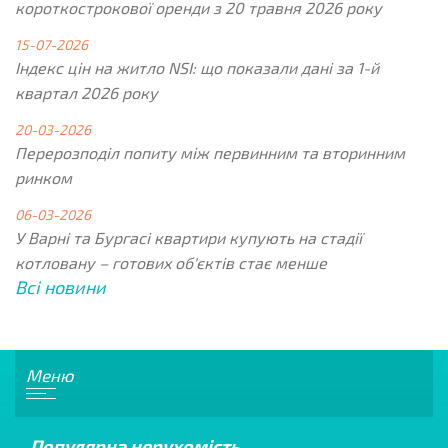
короткострокової оренди з 20 травня 2026 року
15-07-2026
Індекс цін на житло NSI: що показали дані за 1-й
квартал 2026 року
20-03-2026
Перерозподіл попиту між первинним та вторинним
ринком
06-03-2026
У Варні та Бургасі квартири купують на стадії
котловану – готових об'єктів стає менше
Всі новини
Меню
Популярна нерухомість