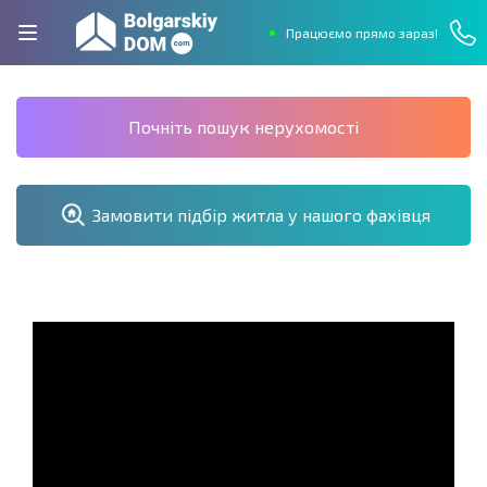
Працюємо прямо зараз!
Почніть пошук нерухомості
Замовити підбір житла у нашого фахівця