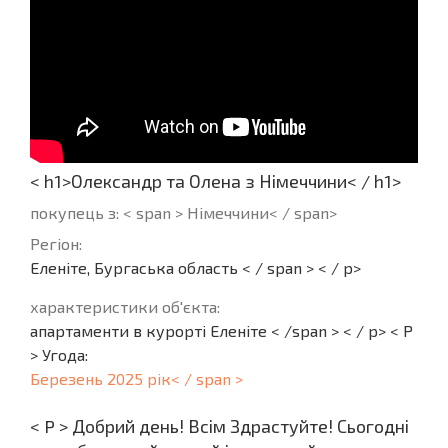
< h1>Олександр та Олена з Німеччини< / h1>
покупець з: < span > Німеччини< / span>
Регіон:
Еленіте, Бургаська область < / span > < / p>
характеристики об'єкта:
апартаменти в курорті Еленіте < /span > < / p> < P
> Угода:
Березень 2025 рік< / span >
< P > Добрий день! Всім Здрастуйте! Сьогодні