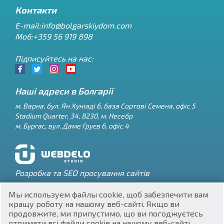
Контакти
E-mail:
info@bolgarskiydom.com
Моб:+359 56 919 898
Підписуйтесь на нас:
Наші адреси в Болгарії
м.
Варна
,
бул. Ян Хуніаді 6, база Сортові Семена, офіс 5
Stadium Quarter, 34
,
8230
, м.
Несебр
RU
м.
Бургас
,
вул. Даме Груєв 6, офіс 4
€
EN
$
UA
Розробка та SEO просування сайтів
₽
PL
Мы используем файлы cookie, щоб забезпечити вам
кращу роботу на нашому веб-сайті. Якщо ви
₴
DE
продовжите, ми припустимо, що ви погоджуєтесь
отримати всі файли cookie на нашому веб-сайті.