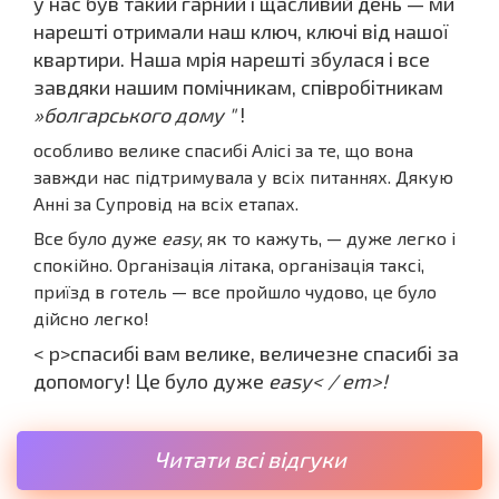
у нас був такий гарний і щасливий день — ми
нарешті отримали наш ключ, ключі від нашої
квартири. Наша мрія нарешті збулася і все
завдяки нашим помічникам, співробітникам
»болгарського дому "
!
особливо велике спасибі Алісі за те, що вона
завжди нас підтримувала у всіх питаннях. Дякую
Анні за Супровід на всіх етапах.
Все було дуже
easy
, як то кажуть, — дуже легко і
спокійно. Організація літака, організація таксі,
приїзд в готель — все пройшло чудово, це було
дійсно легко!
< p>спасибі вам велике, величезне спасибі за
допомогу! Це було дуже
easy< / em>!
Читати всі відгуки