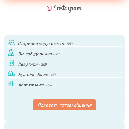
НОВА РОЗШИРЕНА ПОЛЬОТНА ПРОГРАМА
ВИТРАТИ ПРИ КУПІВЛІ НЕРУХОМОСТІ
ЩОРІЧНІ ВИТРАТИ НА УТРИМАННЯ НЕРУХОМОСТІ
Вторинна нерухомість
- 1180
Від забудовника
- 229
Квартири
- 1289
Будинки, Вілли
- 100
Апартаменти
- 551
Показати готові рішення