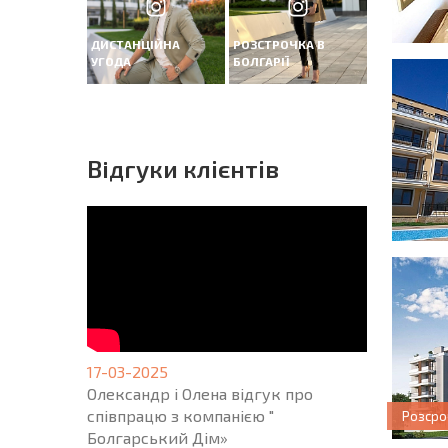
ДИСТАНЦІЙНА
РОЗСТРОЧКА В
УГОДА
БОЛГАРІЇ
Вiдгуки клієнтів
17-03-2025
Олександр і Олена відгук про
співпрацю з компанією "
Розсро
Болгарський Дім»