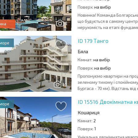
Поверх:
на вибір
Новинка! Команда Болгарськи
що будується в самому центрі
4
чка
нерухомість на етапі фундамен
ID 179
Танго
 море
Бяла
Кімнат:
на вибір
Поверх:
на вибір
Пропонуємо квартири на про
зеленому тихому і спокійному 
11
Бургаса - 70 км). Відстань від
ID 15516
Двокімнатна к
 море
Кошариця
Кімнат:
2
Поверх:
1
Унікальна двокімнатна кварт