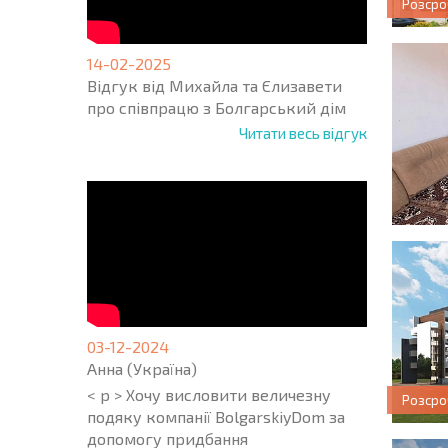
Розсро
14-02-2025
Відгук від Михайла та Єлизавети
про співпрацю з Болгарський дім
Читати весь відгук
03-12-2024
Анна (Україна)
< p > Хочу висловити величезну
Розсро
подяку компанії BolgarskiyDom за
допомогу придбання