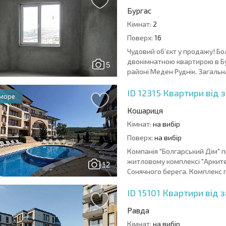
Бургас
Кімнат:
2
Поверх:
16
Чудовий об’єкт у продажу! 
двокімнатною квартирою в Бу
5
районі Меден Руднік. Загальн
ID 12315
Квартири від з
 море
Кошариця
Кімнат:
на вибір
Поверх:
на вибір
Компанія "Болгарський Дім" 
житловому комплексі "Арките
12
Сонячного берега. Комплекс пр
ID 15101
Квартири від з
Равда
Кімнат:
на вибір