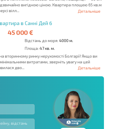
адзвичайно вигідною ціною. Квартира площею 65 кв.м
сі вілл...
Детальніше
вартира в Санні Дей 6
45 000 €
Відстань до моря:
4000 м.
Площа:
47 кв. м.
на вторинному ринку нерухомості Болгарії! Якщо ви
 мінімальними витратами, зверніть увагу на цей
явилася дво...
Детальніше