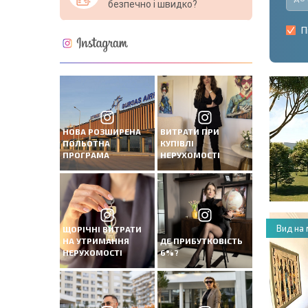
безпечно і швидко?
П
НОВА РОЗШИРЕНА
ВИТРАТИ ПРИ
ПОЛЬОТНА
КУПІВЛІ
ПРОГРАМА
НЕРУХОМОСТІ
Вид на
ЩОРІЧНІ ВИТРАТИ
НА УТРИМАННЯ
ДЕ ПРИБУТКОВІСТЬ
НЕРУХОМОСТІ
6%?