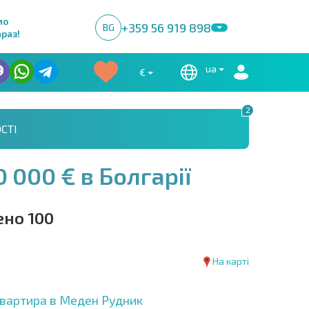
мо
+359 56 919 898
BG
раз!
ua
€
2
СТІ
 000 € в Болгарії
но 100
На карті
квартира в Меден Рудник