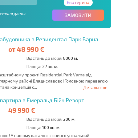
Екатерина
стання даних.
ЗАМОВИТИ
забудовника в Резидентал Парк Варна
от
48 990 €
Відстань до моря:
8000 м.
Площа:
27 кв. м.
сштабному проєкті Residential Park Varna від
пулярному районі Владиславово! Головною перевагою
ала концепція с...
Детальніше
вартира в Емеральд Бійч Резорт
49 990 €
Відстань до моря:
200 м.
Площа:
100 кв. м.
іною! У нашому каталозі з’явився унікальний