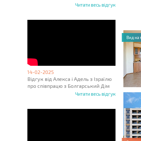
НОВА 
Читати весь відгук
ПОЛЬ
ПРОГ
Вид на
14-02-2025
Відгук від Алекса і Адель з Ізраїлю
про співпрацю з Болгарський Дім
Читати весь відгук