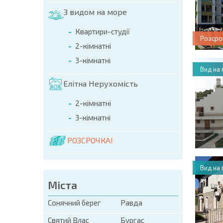
З видом на море
Квартири-студії
Розсро
2-кімнатні
3-кімнатні
Вид на
Елітна Нерухомість
2-кімнатні
3-кімнатні
РОЗСРОЧКА!
Вид на
Міста
Сонячний берег
Равда
Святий Влас
Бургас