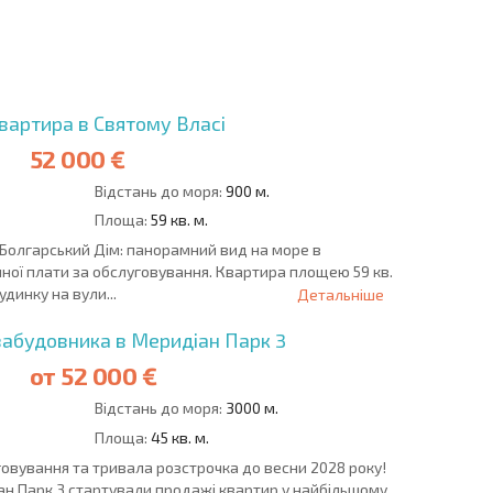
ОВІСТЬ
ДИСТАНЦІЙНА
РОЗСТРОЧКА В
УГОДА
БОЛГАРІЇ
вартира в Святому Власі
52 000 €
Відстань до моря:
900 м.
Площа:
59 кв. м.
 Болгарський Дім: панорамний вид на море в
ної плати за обслуговування. Квартира площею 59 кв.
динку на вули...
Детальніше
забудовника в Меридіан Парк 3
от
52 000 €
Відстань до моря:
3000 м.
Площа:
45 кв. м.
говування та тривала розстрочка до весни 2028 року!
н Парк 3 стартували продажі квартир у найбільшому