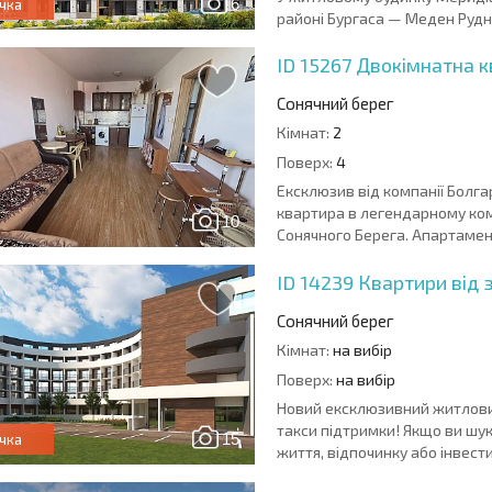
6
чка
районі Бургаса — Меден Рудни
ID 15267
Двокімнатна к
Сонячний берег
Кімнат:
2
Поверх:
4
Ексклюзив від компанії Болга
квартира в легендарному комп
10
Сонячного Берега. Апартамент
ID 14239
Квартири від з
Сонячний берег
Кімнат:
на вибір
Поверх:
на вибір
Новий ексклюзивний житловий
такси підтримки! Якщо ви шу
15
чка
життя, відпочинку або інвестиц