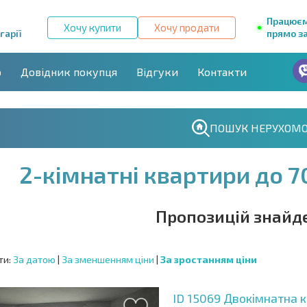
Працює
Хочу купити
Хочу продати
гарії
прямо за
р
Довідник покупця
Відгуки
Контакти
ПОШУК НЕРУХОМО
2-кімнатні квартири до 70
Пропозицій знайде
ти:
За датою
|
За зменшенням ціни
|
За зростанням ціни
ID 15069
Двокімнатна 