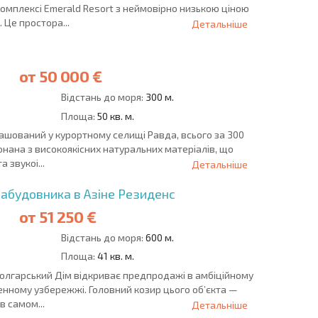
омплексі Emerald Resort з неймовірно низькою ціною
 Це простора...
Детальніше
от
50 000 €
Відстань до моря:
300 м.
Площа:
50 кв. м.
ашований у курортному селищі Равда, всього за 300
конана з високоякісних натуральних матеріалів, що
 звукоі...
Детальніше
забудовника в Азіне Резиденс
от
51 250 €
Відстань до моря:
600 м.
Площа:
41 кв. м.
Болгарський Дім відкриває предпродажі в амбіційному
енному узбережжі. Головний козир цього об’єкта —
в самом...
Детальніше