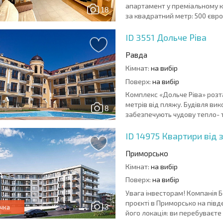
апартамент у преміальному к
18
за квадратний метр: 500 євро.
ID 3551
Дольче Ріва
Равда
Кімнат:
на вибір
Поверх:
на вибір
Комплекс «Дольче Ріва» розт
метрів від пляжу. Будівля ви
8
забезпечують чудову тепло- та
ID 14975
Квартири від 
Приморсько
Кімнат:
на вибір
Поверх:
на вибір
Увага інвесторам! Компанія 
проєкті в Приморсько на півд
3
чка
його локація: ви перебуваєте 
ЩОРІЧНІ