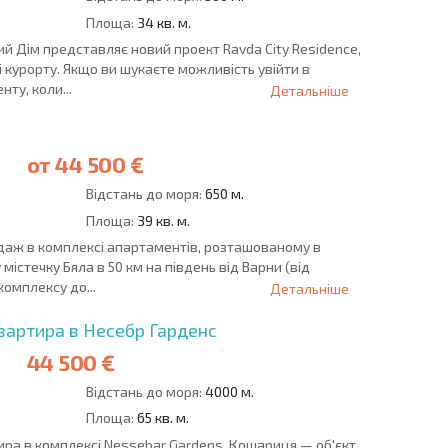
Площа:
34 кв. м.
й Дім представляє новий проект Ravda City Residence,
 курорту. Якщо ви шукаєте можливість увійти в
ту, коли...
Детальніше
от
44 500 €
Відстань до моря:
650 м.
Площа:
39 кв. м.
даж в комплексі апартаментів, розташованому в
містечку Бяла в 50 км на південь від Варни (від
 комплексу до...
Детальніше
вартира в Несебр Гарденс
44 500 €
Відстань до моря:
4000 м.
Площа:
65 кв. м.
ира в комплексі Nessebar Gardens, Кошариця — об'єкт