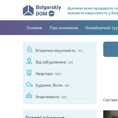
Допомагаємо продавати та
купувати нерухомість у Бол
Головна
Про компанію
Ознайомчий ту
Вторинна нерухомість
- 1174
Від забудовника
- 229
Квартири
- 1283
Будинки, Вілли
- 100
Апартаменти
- 550
Сортува
Готові рішення