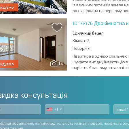
із великим потенціалом за н
21
ендуемо
розташована на першому повер
ID 14476
Двокімнатна к
Сонячний берег
Кімнат:
2
Поверх:
4
Квартира з однією спальнею 
шукаєте вигідну інвестицію з
14
ендуемо
варіант. У нашому каталозі з’
идка консультація
+1
United
States
+1