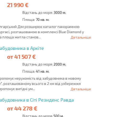
21 990 €
Відстань до моря:
3000 м.
Площа:
70 кв. м.
Болгарський Дім розширює каталог панорамною
ргасі, розташованою в комплексі Blue Diamond у
а площа житла станов...
Детальніше
абудовника в Аркіте
от
41 507 €
Відстань до моря:
2000 м.
Площа:
41 кв. м.
пропонує нерухомість від забудовника в новому
", розташованому всього в 2 км від узбережжя
опонує вигідні ум...
Детальніше
абудовника в Сіті Резиденс Равда
от
44 278 €
Відстань до моря:
500 м.