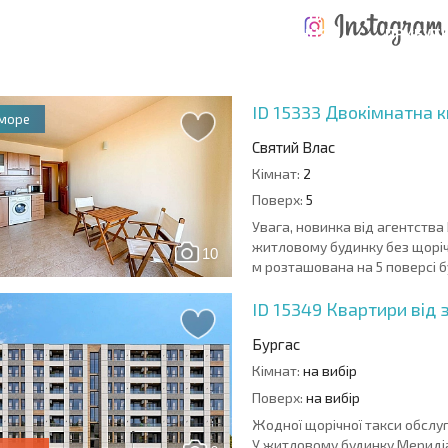
РОЗШИРЕНА
ВИТРАТИ ПРИ
ВИТРАТИ НА
ДЕ
ОТНА
КУПІВЛІ
УТРИМАННЯ
ПРИБУТК
РАМА
НЕРУХОМОСТІ
НЕРУХОМОСТІ
6%?
ID 15333
Двокімнатна к
 море
Святий Влас
Кімнат:
2
Поверх:
5
Увага, новинка від агентства
житловому будинку без щоріч
10
м розташована на 5 поверсі бу
ID 15349
Квартири від 
Бургас
Кімнат:
на вибір
Поверх:
на вибір
Жодної щорічної такси обслу
У житловому будинку Меридіа