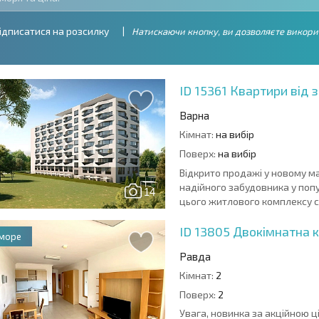
ідписатися на розсилку
Натискаючи кнопку, ви дозволяєте викори
ID 15361
Квартири від 
Варна
Кімнат:
на вибір
Поверх:
на вибір
Відкрито продажі у новому ма
надійного забудовника у по
14
цього житлового комплексу ст
ID 13805
Двокімнатна к
 море
Равда
Кімнат:
2
Поверх:
2
Увага, новинка за акційною ц