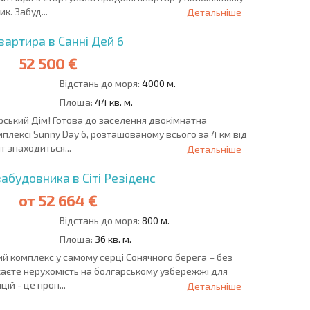
к. Забуд...
Детальніше
вартира в Санні Дей 6
52 500 €
Відстань до моря:
4000 м.
Площа:
44 кв. м.
рський Дім! Готова до заселення двокімнатна
лексі Sunny Day 6, розташованому всього за 4 км від
 знаходиться...
Детальніше
абудовника в Сіті Резіденс
от
52 664 €
Відстань до моря:
800 м.
Площа:
36 кв. м.
 комплекс у самому серці Сонячного берега – без
каєте нерухомість на болгарському узбережжі для
ій - це проп...
Детальніше