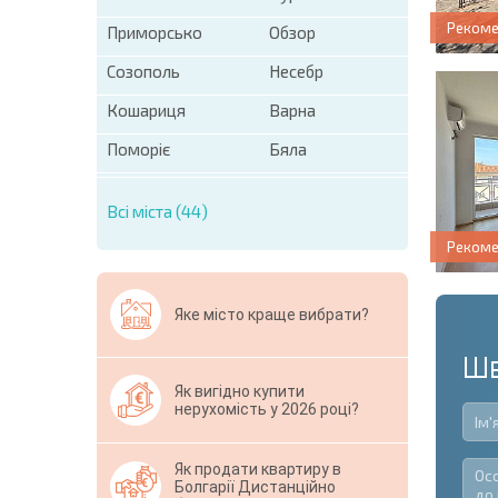
Реком
Приморсько
Обзор
Созополь
Несебр
Кошариця
Варна
Поморіє
Бяла
Всі міста (44)
Реком
Яке місто краще вибрати?
Шв
Як вигідно купити
нерухомість у 2026 році?
Як продати квартиру в
Болгарії Дистанційно