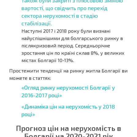
також були закриті з плюсовою зміною
вартості, що свідчить про перехід
сектора нерухомості в стадію
стабілізації.
Наступні 2017 і 2018 року були визнані
найуспішнішими для болгарського ринку в
післякризовий період. Середньорічне
зростання цін по країні склав 8%, у великих
містах Болгарії 10-13%.
Простежити тенденції на ринку житла Болгарії ви
можете в статтях:
«Огляд ринку нерухомості Болгарії у
2016-2017 році»
«Динаміка цін на нерухомість у 2018
році»
Прогноз цін на нерухомість в
Болгарії на 2020-2021 рік