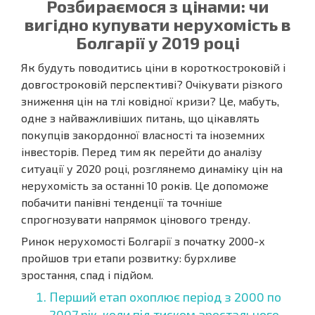
Розбираємося з цінами: чи
вигідно купувати нерухомість в
Болгарії у 2019 році
Як будуть поводитись ціни в короткостроковій і
довгостроковій перспективі? Очікувати різкого
зниження цін на тлі ковідної кризи? Це, мабуть,
одне з найважливіших питань, що цікавлять
покупців закордонної власності та іноземних
інвесторів. Перед тим як перейти до аналізу
ситуації у 2020 році, розглянемо динаміку цін на
нерухомість за останні 10 років. Це допоможе
побачити панівні тенденції та точніше
спрогнозувати напрямок цінового тренду.
Ринок нерухомості Болгарії з початку 2000-х
пройшов три етапи розвитку: бурхливе
зростання, спад і підйом.
Перший етап охоплює період з 2000 по
2007 рік, коли під тиском зростального