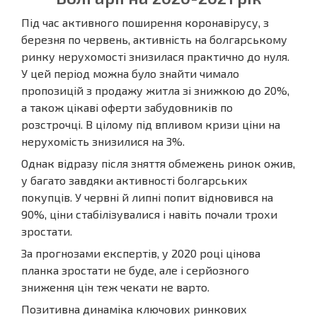
Під час активного поширення коронавірусу, з
березня по червень, активність на болгарському
ринку нерухомості знизилася практично до нуля.
У цей період можна було знайти чимало
пропозицій з продажу житла зі знижкою до 20%,
а також цікаві оферти забудовників по
розстрочці. В цілому під впливом кризи ціни на
нерухомість знизилися на 3%.
Однак відразу після зняття обмежень ринок ожив,
у багато завдяки активності болгарських
покупців. У червні й липні попит відновився на
90%, ціни стабілізувалися і навіть почали трохи
зростати.
За прогнозами експертів, у 2020 році цінова
планка зростати не буде, але і серйозного
зниження цін теж чекати не варто.
Позитивна динаміка ключових ринкових