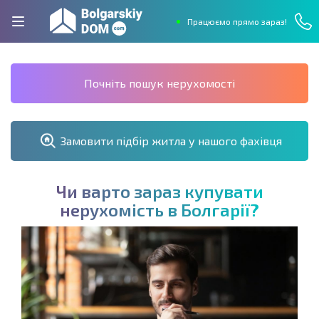
Працюємо прямо зараз!
Почніть пошук нерухомості
Замовити підбір житла у нашого фахівця
Ч
и
в
а
р
т
о
з
а
р
а
з
к
у
п
у
в
а
т
и
н
е
р
у
х
о
м
і
с
т
ь
в
Б
о
л
г
а
р
і
ї
?