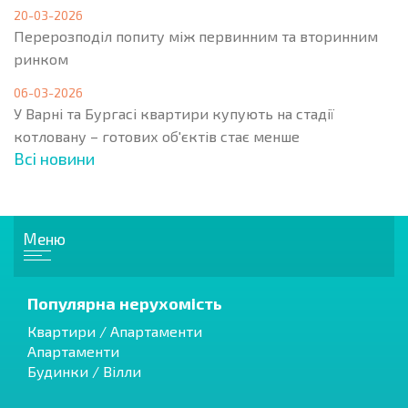
20-03-2026
Перерозподіл попиту між первинним та вторинним
ринком
06-03-2026
У Варні та Бургасі квартири купують на стадії
котловану – готових об'єктів стає менше
Всі новини
Меню
Популярна нерухомість
Квартири / Апартаменти
Апартаменти
Будинки / Вілли