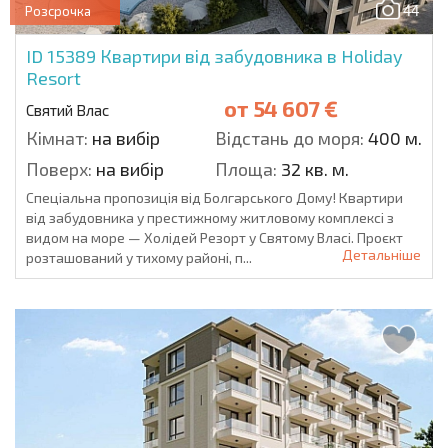
44
Розсрочка
ID 15389
Квартири від забудовника в Holiday
Resort
от
54 607 €
Святий Влас
Кімнат:
на вибір
Відстань до моря:
400 м.
Поверх:
на вибір
Площа:
32 кв. м.
Спеціальна пропозиція від Болгарського Дому! Квартири
від забудовника у престижному житловому комплексі з
видом на море — Холідей Резорт у Святому Власі. Проєкт
Детальніше
розташований у тихому районі, п...