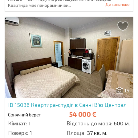
Детальніше
Квартира має панорамний ви...
15
ID 15036
Квартира-студія в Санні В'ю Централ
54 000 €
Сонячний берег
Кімнат:
1
Відстань до моря:
600 м.
Поверх:
1
Площа:
37 кв. м.