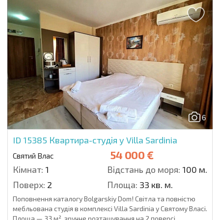
6
ID 15385
Квартира-студія у Villa Sardinia
54 000 €
Святий Влас
Кімнат:
1
Відстань до моря:
100 м.
Поверх:
2
Площа:
33 кв. м.
Поповнення каталогу Bolgarskiy Dom! Світла та повністю
мебльована студія в комплексі Villa Sardinia у Святому Власі.
Площа — 33 м², зручне розташування на 2 поверсі.