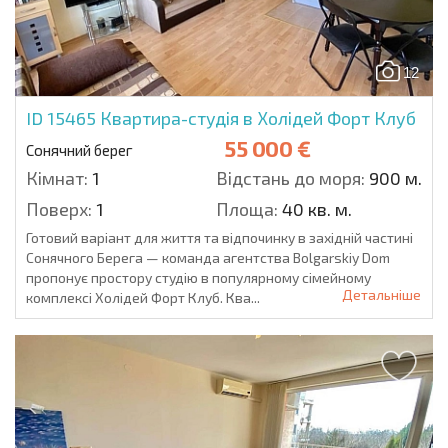
12
ID 15465
Квартира-студія в Холідей Форт Клуб
55 000 €
Сонячний берег
Кімнат:
1
Відстань до моря:
900 м.
Поверх:
1
Площа:
40 кв. м.
Готовий варіант для життя та відпочинку в західній частині
Сонячного Берега — команда агентства Bolgarskiy Dom
пропонує простору студію в популярному сімейному
Детальніше
комплексі Холідей Форт Клуб. Ква...