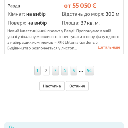
от
55 050 €
Равда
Кімнат:
на вибір
Відстань до моря:
300 м.
Поверх:
на вибір
Площа:
37 кв. м.
Новий інвестиційний проєкт у Равді! Пропонуємо вашій
увазі унікальну можливість інвестувати в нову фазу одного
з найкращих комплексів – ЖК Elitonia Gardens 5.
Детальніше
Будівництво розпочнеться у листоп...
...
1
2
3
4
5
54
Наступна
Остання