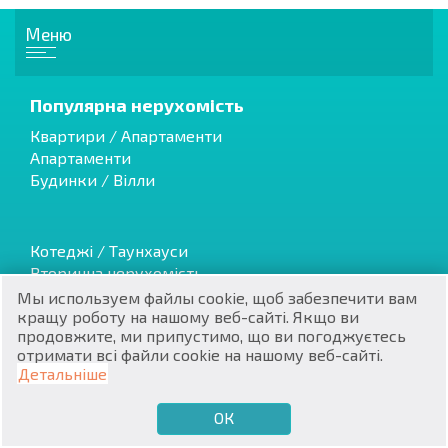
Меню
Популярна нерухомість
Квартири / Апартаменти
RU
Апартаменти
Будинки / Вілли
€
EN
$
UA
Котеджі / Таунхауси
Вторинна нерухомість
₽
PL
Нерухомість від забудовника
Мы используем файлы cookie, щоб забезпечити вам
кращу роботу на нашому веб-сайті. Якщо ви
₴
DE
продовжите, ми припустимо, що ви погоджуєтесь
отримати всі файли cookie на нашому веб-сайті.
zł
BG
Елітна Нерухомість
Детальніше
Нерухомість зі знижками
Земельні ділянки
ОК
€
ХОЧУ ПРОДАТИ
ХОЧУ КУПИТИ
UA