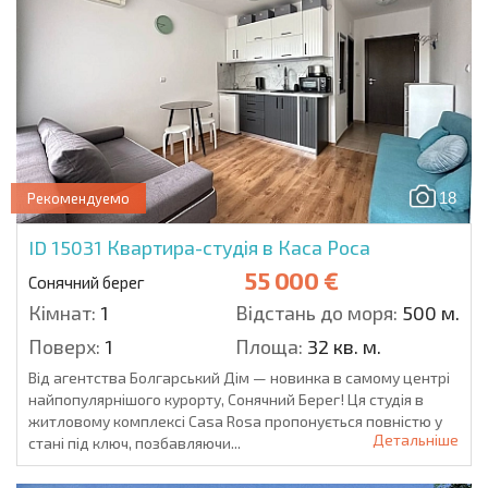
18
Рекомендуемо
ID 15031
Квартира-студія в Каса Роса
55 000 €
Сонячний берег
Кімнат:
1
Відстань до моря:
500 м.
Поверх:
1
Площа:
32 кв. м.
Від агентства Болгарський Дім — новинка в самому центрі
найпопулярнішого курорту, Сонячний Берег! Ця студія в
житловому комплексі Casa Rosa пропонується повністю у
Детальніше
стані під ключ, позбавляючи...