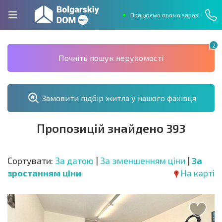
Працюємо прямо зараз!
2
Почніть пошук нерухомості
Замовити підбір житла у нашого фахівця
Пропозицій знайдено 393
Сортувати:
За датою
|
За зменшенням ціни
|
За
зростанням ціни
На карті