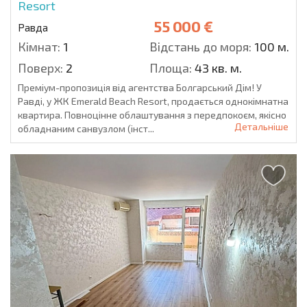
Resort
55 000 €
Равда
Кімнат:
1
Відстань до моря:
100 м.
Поверх:
2
Площа:
43 кв. м.
Преміум-пропозиція від агентства Болгарський Дім! У
Равді, у ЖК Emerald Beach Resort, продається однокімнатна
квартира. Повноцінне облаштування з передпокоєм, якісно
Детальніше
обладнаним санвузлом (інст...