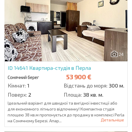
24
ID 14641
Квартира-студія в Перла
53 900 €
Сонячний берег
Кімнат:
1
Відстань до моря:
300 м.
Поверх:
2
Площа:
38 кв. м.
Ідеальний варіант для швидкої та вигідної інвестиції або
для економного літнього відпочинку! Компактна студія
площею 38 кв.м пропонується до продажу в комплексі Perla
Детальніше
на Сонячному Березі. Апар...