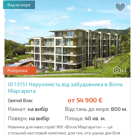
Вид на море
11
Розсрочка
ID 13151
Нерухомість від забудовника в Вілла
Маргарита
от
54 900 €
Святий Влас
Кімнат:
на вибір
Відстань до моря:
800 м.
Поверх:
на вибір
Площа:
40 кв. м.
Новинка для інвесторів! ЖК «Вілла Маргарита» — це
стильний житловий комплекс для тих, хто шукає дім біля