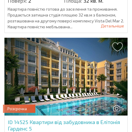
Поверх:
2
Площа:
32 кв. м.
Квартира повністю готова до заселення та проживання.
Продається затишна студія площею 32 кв.м з балконом,
розташована на другому поверсі комплексу Vista Del Mar 2.
Детальніше
Квартира повністю мебльована...
5
Розсрочка
ID 14525
Квартири від забудовника в Елітонія
Гарденс 5