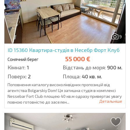
9
ID 15360
Квартира-студія в Несебр Форт Клуб
55 000 €
Сонячний берег
Кімнат:
1
Відстань до моря:
900 м.
Поверх:
2
Площа:
40 кв. м.
Поповнення каталогу високоліквідних пропозицій від
агентства Bolgarskiy Dom! Ця затишна студія в комплексі
Nessebar Fort Club площею 40 кв.м одразу привертає увагу
Детальніше
повною готовністю до заселен...