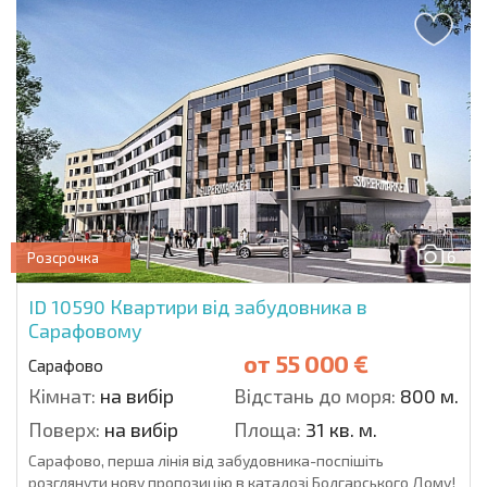
6
Розсрочка
ID 10590
Квартири від забудовника в
Сарафовому
от
55 000 €
Сарафово
Кімнат:
на вибір
Відстань до моря:
800 м.
Поверх:
на вибір
Площа:
31 кв. м.
Сарафово, перша лінія від забудовника-поспішіть
розглянути нову пропозицію в каталозі Болгарського Дому!