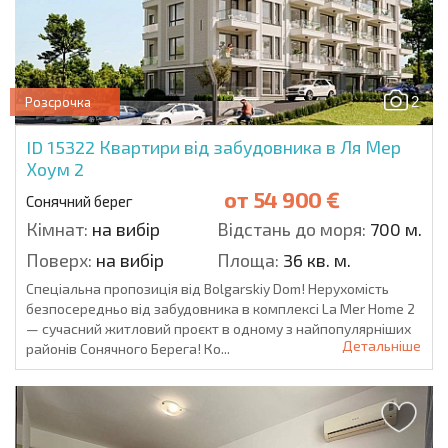
2
Розсрочка
ID 15322
Квартири від забудовника в Ля Мер
Хоум 2
от
54 900 €
Сонячний берег
Кімнат:
на вибір
Відстань до моря:
700 м.
Поверх:
на вибір
Площа:
36 кв. м.
Спеціальна пропозиція від Bolgarskiy Dom! Нерухомість
безпосередньо від забудовника в комплексі La Mer Home 2
— сучасний житловий проєкт в одному з найпопулярніших
Детальніше
районів Сонячного Берега! Ко...