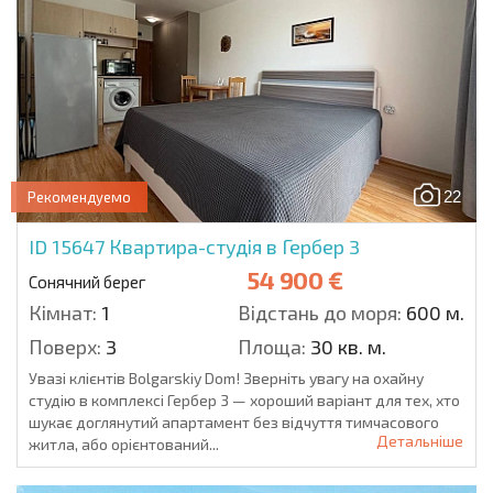
22
Рекомендуемо
ID 15647
Квартира-студія в Гербер 3
54 900 €
Сонячний берег
Кімнат:
1
Відстань до моря:
600 м.
Поверх:
3
Площа:
30 кв. м.
Увазі клієнтів Bolgarskiy Dom! Зверніть увагу на охайну
студію в комплексі Гербер 3 — хороший варіант для тех, хто
шукає доглянутий апартамент без відчуття тимчасового
Детальніше
житла, або орієнтований...