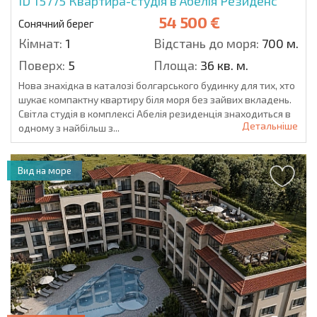
ID 15775
Квартира-студія в Абелія Резиденс
54 500 €
Сонячний берег
Кімнат:
1
Відстань до моря:
700 м.
Поверх:
5
Площа:
36 кв. м.
Нова знахідка в каталозі болгарського будинку для тих, хто
шукає компактну квартиру біля моря без зайвих вкладень.
Світла студія в комплексі Абелія резиденція знаходиться в
Детальніше
одному з найбільш з...
Вид на море