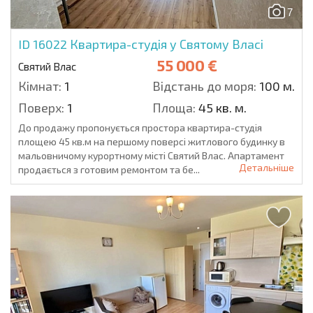
7
ID 16022
Квартира-студія у Святому Власі
55 000 €
Святий Влас
Кімнат:
1
Відстань до моря:
100 м.
Поверх:
1
Площа:
45 кв. м.
До продажу пропонується простора квартира-студія
площею 45 кв.м на першому поверсі житлового будинку в
мальовничому курортному місті Святий Влас. Апартамент
Детальніше
продається з готовим ремонтом та бе...