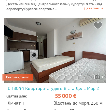
Десять хвилин від центрального пляжу курорту і п'ять – від
Детальніше
аеропорту Бургаса: апартаме...
9
Рекомендуемо
ID 13044
Квартира-студія в Віста Дель Мар 2
55 000 €
Святий Влас
Кімнат:
1
Відстань до моря:
250 м.