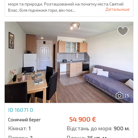
моря та природи. Розташований на початку міста Святий
Детальніше
Влас, біля підніжжя гори, він поє...
15
ID 16071
0
54 900 €
Сонячний берег
Кімнат:
1
Відстань до моря:
900 м.
Поверх:
2
Площа:
35 кв. м.