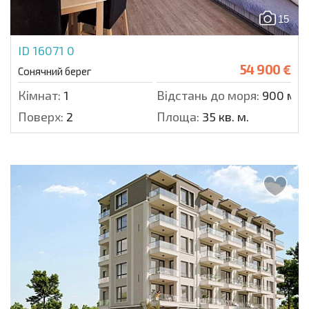
15
ID 16071
0
54 900 €
Сонячний берег
Кімнат:
1
Відстань до моря:
900 м.
Поверх:
2
Площа:
35 кв. м.