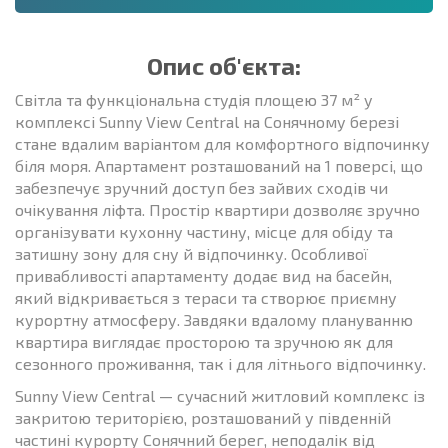
Опис об'єкта:
Світла та функціональна студія площею 37 м² у
комплексі Sunny View Central на Сонячному березі
стане вдалим варіантом для комфортного відпочинку
біля моря. Апартамент розташований на 1 поверсі, що
забезпечує зручний доступ без зайвих сходів чи
очікування ліфта. Простір квартири дозволяє зручно
організувати кухонну частину, місце для обіду та
затишну зону для сну й відпочинку. Особливої
привабливості апартаменту додає вид на басейн,
який відкривається з тераси та створює приємну
курортну атмосферу. Завдяки вдалому плануванню
квартира виглядає просторою та зручною як для
сезонного проживання, так і для літнього відпочинку.
Sunny View Central — сучасний житловий комплекс із
закритою територією, розташований у південній
частині курорту Сонячний берег, неподалік від