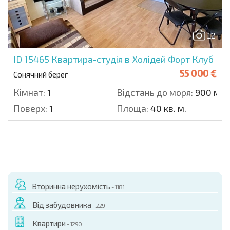
12
ID 15465
Квартира-студія в Холідей Форт Клуб
55 000 €
Сонячний берег
Кімнат:
1
Відстань до моря:
900 м.
Поверх:
1
Площа:
40 кв. м.
Вторинна нерухомість
- 1181
Від забудовника
- 229
Квартири
- 1290