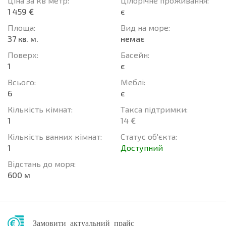
Ціна за кв метр:
Цілорічне проживання:
1 459 €
є
Площа:
Вид на море:
37 кв. м.
немає
Поверх:
Баcейн:
1
є
Всього:
Меблі:
6
є
Кількість кімнат:
Такса підтримки:
1
14 €
Кількість ванних кімнат:
Статус об'єкта:
1
Доступний
Відстань до моря:
600 м
Замовити актуальний прайс