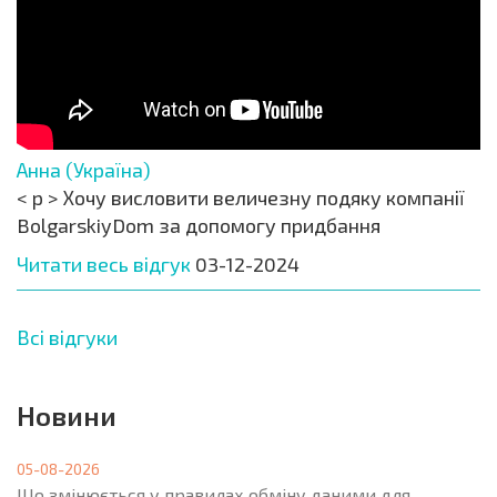
Анна (Україна)
< p > Хочу висловити величезну подяку компанії
BolgarskiyDom за допомогу придбання
Читати весь відгук
03-12-2024
Всі відгуки
Новини
05-08-2026
Що змінюється у правилах обміну даними для