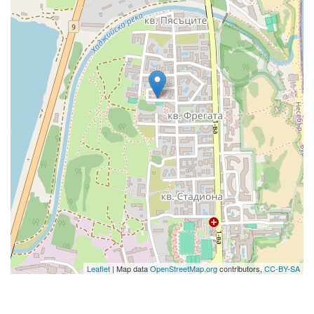
Leaflet
| Map data
OpenStreetMap.org
contributors,
CC-BY-SA