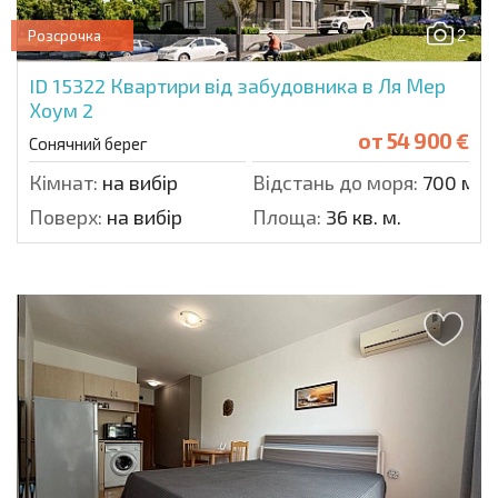
2
Розсрочка
ID 15322
Квартири від забудовника в Ля Мер
Хоум 2
от
54 900 €
Сонячний берег
Кімнат:
на вибір
Відстань до моря:
700 м.
Поверх:
на вибір
Площа:
36 кв. м.