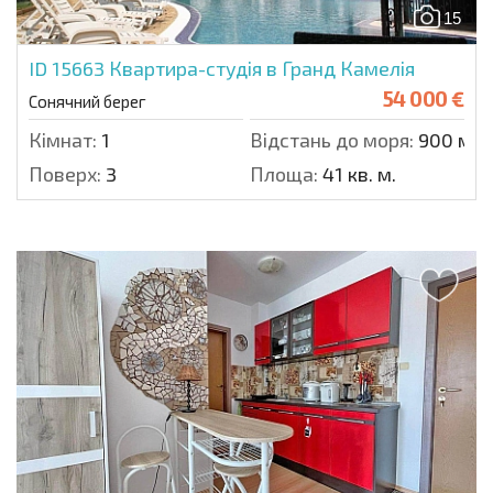
15
ID 15663
Квартира-студія в Гранд Камелія
54 000 €
Сонячний берег
Кімнат:
1
Відстань до моря:
900 м.
Поверх:
3
Площа:
41 кв. м.