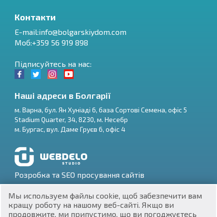
Контакти
E-mail:
info@bolgarskiydom.com
Моб:+359 56 919 898
Підписуйтесь на нас:
Наші адреси в Болгарії
м.
Варна
,
бул. Ян Хуніаді 6, база Сортові Семена, офіс 5
Stadium Quarter, 34
,
8230
, м.
Несебр
RU
м.
Бургас
,
вул. Даме Груєв 6, офіс 4
€
EN
$
UA
Розробка та SEO просування сайтів
₽
PL
Мы используем файлы cookie, щоб забезпечити вам
кращу роботу на нашому веб-сайті. Якщо ви
₴
DE
продовжите, ми припустимо, що ви погоджуєтесь