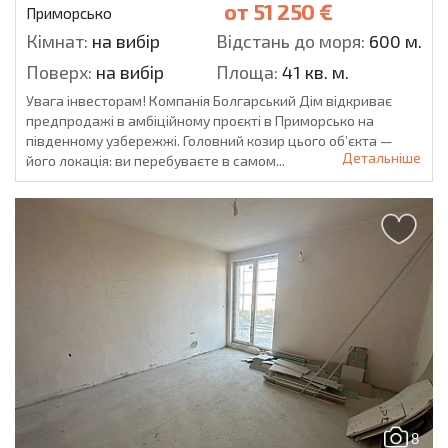
от
51 250 €
Приморсько
Кімнат:
на вибір
Відстань до моря:
600 м.
Поверх:
на вибір
Площа:
41 кв. м.
Увага інвесторам! Компанія Болгарський Дім відкриває
предпродажі в амбіційному проєкті в Приморсько на
південному узбережжі. Головний козир цього об’єкта —
Детальніше
його локація: ви перебуваєте в самом...
8