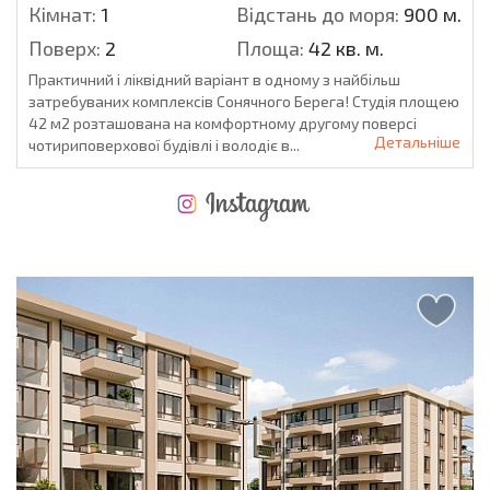
Кімнат:
1
Відстань до моря:
900 м.
Поверх:
2
Площа:
42 кв. м.
Практичний і ліквідний варіант в одному з найбільш
затребуваних комплексів Сонячного Берега! Студія площею
42 м2 розташована на комфортному другому поверсі
Детальніше
чотириповерхової будівлі і володіє в...
НОВА РОЗШИРЕНА ПОЛЬОТНА ПРОГРАМА
ВИТРАТИ ПРИ КУПІВЛІ НЕРУХОМОСТІ
ЩОРІЧНІ ВИТРАТИ НА УТРИМАННЯ НЕРУХОМОСТІ