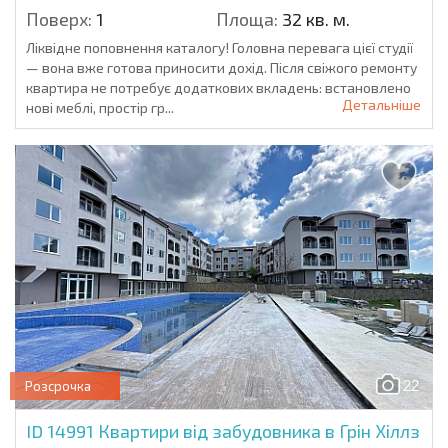
Поверх:
1
Площа:
32 кв. м.
Ліквідне поповнення каталогу! Головна перевага цієї студії
— вона вже готова приносити дохід. Після свіжого ремонту
квартира не потребує додаткових вкладень: встановлено
Детальніше
нові меблі, простір гр...
22
Розсрочка
ID 14991
Квартири від забудовника в Грін Хіллз