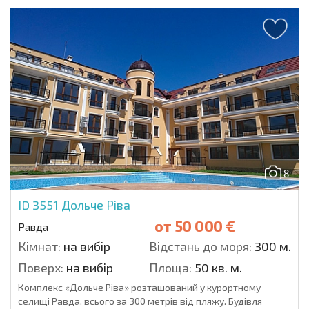
8
ID 3551
Дольче Ріва
от
50 000 €
Равда
Кімнат:
на вибір
Відстань до моря:
300 м.
Поверх:
на вибір
Площа:
50 кв. м.
Комплекс «Дольче Ріва» розташований у курортному
селищі Равда, всього за 300 метрів від пляжу. Будівля