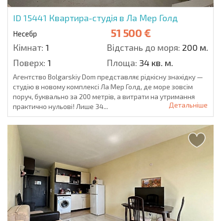
ID 15441
Квартира-студія в Ла Мер Голд
51 500 €
Несебр
Кімнат:
1
Відстань до моря:
200 м.
Поверх:
1
Площа:
34 кв. м.
Агентство Bolgarskiy Dom представляє рідкісну знахідку —
студію в новому комплексі Ла Мер Голд, де море зовсім
поруч, буквально за 200 метрів, а витрати на утримання
Детальніше
практично нульові! Лише 34...