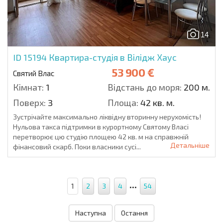
14
ID 15194
Квартира-студія в Вілідж Хаус
53 900 €
Святий Влас
Кімнат:
1
Відстань до моря:
200 м.
Поверх:
3
Площа:
42 кв. м.
Зустрічайте максимально ліквідну вторинну нерухомість!
Нульова такса підтримки в курортному Святому Власі
перетворює цю студію площею 42 кв. м на справжній
Детальніше
фінансовий скарб. Поки власники сусі...
...
1
2
3
4
54
Наступна
Остання