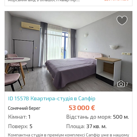
7
ID 15578
Квартира-студія в Сапфір
53 000 €
Сонячний берег
Кімнат:
1
Відстань до моря:
500 м.
Поверх:
5
Площа:
37 кв. м.
Компактна студія в преміум комплексі Сапфір уже в нашому