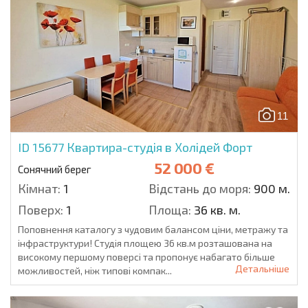
11
ID 15677
Квартира-студія в Холідей Форт
52 000 €
Сонячний берег
Кімнат:
1
Відстань до моря:
900 м.
Поверх:
1
Площа:
36 кв. м.
Поповнення каталогу з чудовим балансом ціни, метражу та
інфраструктури! Студія площею 36 кв.м розташована на
високому першому поверсі та пропонує набагато більше
Детальніше
можливостей, ніж типові компак...