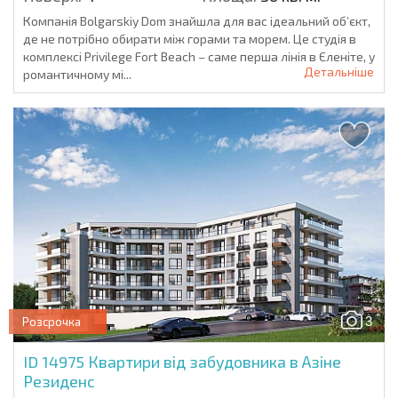
Компанія Bolgarskiy Dom знайшла для вас ідеальний об’єкт,
де не потрібно обирати між горами та морем. Це студія в
комплексі Privilege Fort Beach – саме перша лінія в Єленіте, у
Детальніше
романтичному мі...
3
Розсрочка
ID 14975
Квартири від забудовника в Азіне
Резиденс