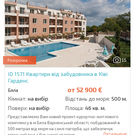
15
Розсрочка
ID 1571
Квартири від забудовника в Ківі
Гарденс
от
52 900 €
Бяла
Кімнат:
на вибір
Відстань до моря:
500 м.
Поверх:
на вибір
Площа:
46 кв. м.
Представляємо Вам новий проект курортно-житлового
комплексу в м Бяла Варненський області, побудований в
500 метрах від моря на схилі пагорба, що забезпечує
Детальніше
морський вид з більшості квартир....