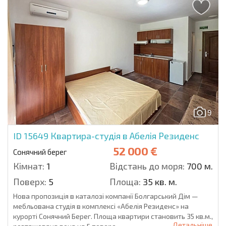
9
ID 15649
Квартира-студія в Абелія Резиденс
52 000 €
Сонячний берег
Кімнат:
1
Відстань до моря:
700 м.
Поверх:
5
Площа:
35 кв. м.
Нова пропозиція в каталозі компанії Болгарський Дім —
мебльована студія в комплексі «Абелія Резиденс» на
курорті Сонячний Берег. Площа квартири становить 35 кв.м.,
Детальніше