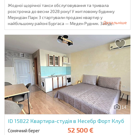
Жодної щорічної такси обслуговування та тривала
розстрочка до весни 2028 року! У житловому будинку
Меридіан Парк 3 стартували продажі квартир у
Детальніше
найбільшому районі Бургаса — Меден Рудник. Забуд...
14
ID 15822
Квартира-студія в Несебр Форт Клуб
52 500 €
Сонячний берег