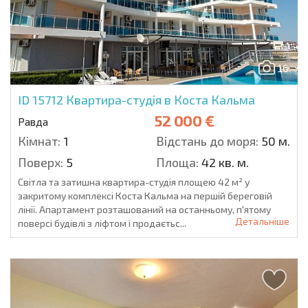
16
ID 15712
Квартира-студія в Коста Кальма
52 000 €
Равда
Кімнат:
1
Відстань до моря:
50 м.
Поверх:
5
Площа:
42 кв. м.
Світла та затишна квартира-студія площею 42 м² у
закритому комплексі Коста Кальма на першій береговій
лінії. Апартамент розташований на останньому, п'ятому
Детальніше
поверсі будівлі з ліфтом і продаєтьс...