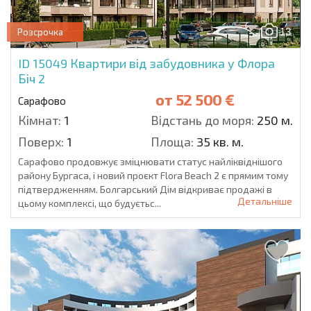
13
Розсрочка
ID 15049
Квартири від забудовника у Флора
Біч 2
от
52 500 €
Сарафово
Кімнат:
1
Відстань до моря:
250 м.
Поверх:
1
Площа:
35 кв. м.
Сарафово продовжує зміцнювати статус найліквіднішого
району Бургаса, і новий проєкт Flora Beach 2 є прямим тому
підтвердженням. Болгарський Дім відкриває продажі в
Детальніше
цьому комплексі, що будуєтьс...