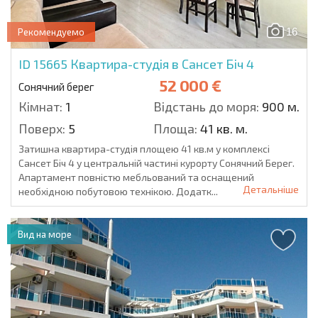
16
Рекомендуемо
ID 15665
Квартира-студія в Сансет Біч 4
52 000 €
Сонячний берег
Кімнат:
1
Відстань до моря:
900 м.
Поверх:
5
Площа:
41 кв. м.
Затишна квартира-студія площею 41 кв.м у комплексі
Сансет Біч 4 у центральній частині курорту Сонячний Берег.
Апартамент повністю мебльований та оснащений
Детальніше
необхідною побутовою технікою. Додатк...
Вид на море