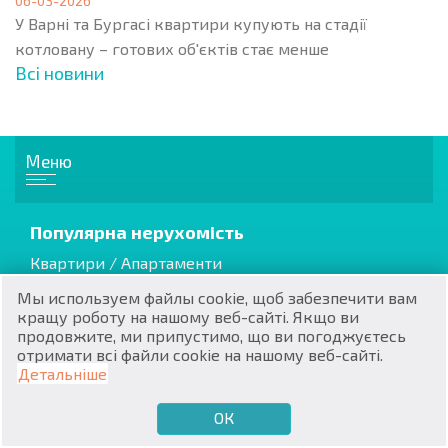
06-03-2026
У Варні та Бургасі квартири купують на стадії
котловану – готових об'єктів стає менше
Всі новини
RU
Меню
€
EN
$
Популярна нерухомість
UA
Квартири / Апартаменти
₽
PL
Апартаменти
Мы используем файлы cookie, щоб забезпечити вам
Будинки / Вілли
кращу роботу на нашому веб-сайті. Якщо ви
₴
DE
продовжите, ми припустимо, що ви погоджуєтесь
отримати всі файли cookie на нашому веб-сайті.
zł
BG
Детальніше
Котеджі / Таунхауси
Вторинна нерухомість
ОК
€
ХОЧУ ПРОДАТИ
ХОЧУ КУПИТИ
UA
Нерухомість від забудовника