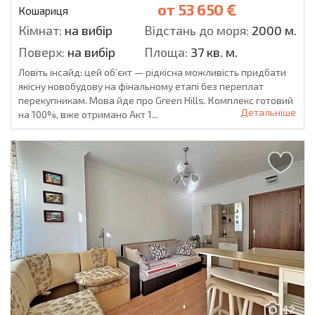
от
53 650 €
Кошариця
Кімнат:
на вибір
Відстань до моря:
2000 м.
Поверх:
на вибір
Площа:
37 кв. м.
Ловіть інсайд: цей об’єкт — рідкісна можливість придбати
якісну новобудову на фінальному етапі без переплат
перекупникам. Мова йде про Green Hills. Комплекс готовий
Детальніше
на 100%, вже отримано Акт 1...
12