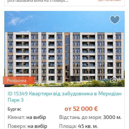
розташована вона на 5 поверс...
6
Розсрочка
ID 15349
Квартири від забудовника в Меридіан
Парк 3
от
52 000 €
Бургас
Кімнат:
на вибір
Відстань до моря:
3000 м.
Поверх:
на вибір
Площа:
45 кв. м.