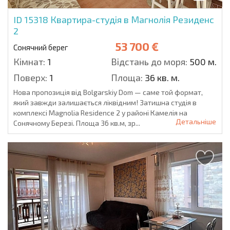
ID 15318
Квартира-студія в Магнолія Резиденс
2
53 700 €
Сонячний берег
Кімнат:
1
Відстань до моря:
500 м.
Поверх:
1
Площа:
36 кв. м.
Нова пропозиція від Bolgarskiy Dom — саме той формат,
який завжди залишається ліквідним! Затишна студія в
комплексі Magnolia Residence 2 у районі Камелія на
Детальніше
Сонячному Березі. Площа 36 кв.м, зр...