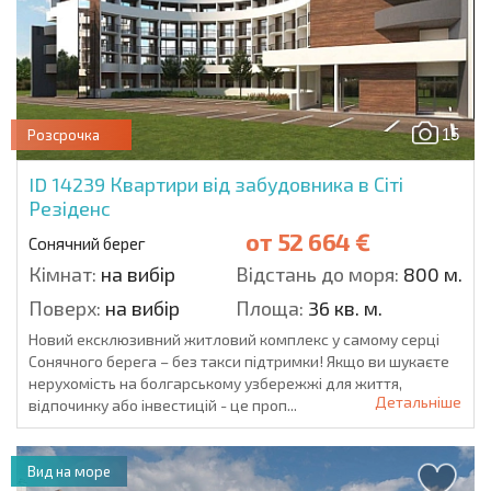
15
Розсрочка
ID 14239
Квартири від забудовника в Сіті
Резіденс
от
52 664 €
Сонячний берег
Кімнат:
на вибір
Відстань до моря:
800 м.
Поверх:
на вибір
Площа:
36 кв. м.
Новий ексклюзивний житловий комплекс у самому серці
Сонячного берега – без такси підтримки! Якщо ви шукаєте
нерухомість на болгарському узбережжі для життя,
Детальніше
відпочинку або інвестицій - це проп...
Вид на море