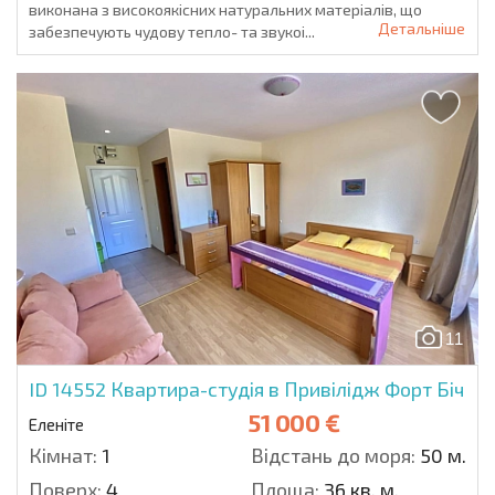
виконана з високоякісних натуральних матеріалів, що
Детальніше
забезпечують чудову тепло- та звукоі...
11
ID 14552
Квартира-студія в Привілідж Форт Біч
51 000 €
Еленіте
Кімнат:
1
Відстань до моря:
50 м.
Поверх:
4
Площа:
36 кв. м.