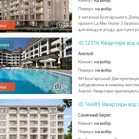
Кімнат:
на вибір
Поверх:
на вибір
У каталозі Болгарського Дом
проєкті La Mer Home 3 безпо
5
чка
для входу в угоду: доступні різ
ID 12314
Квартири від 
 море
Ахелой
Кімнат:
на вибір
Поверх:
на вибір
АН Болгарський Дім пропонує
забудовника в новому житлов
26
чка
Ахелої. Квартири пропонуютьс
ID 14489
Квартири від 
Сонячний берег
Кімнат:
на вибір
Поверх:
на вибір