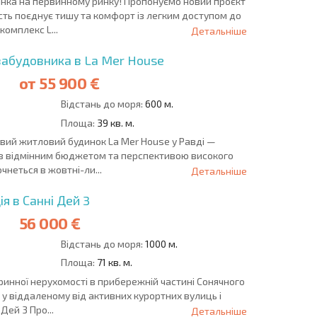
инка на первинному ринку! Пропонуємо новий проєкт
сть поєднує тишу та комфорт із легким доступом до
омплекс L...
Детальніше
забудовника в La Mer House
от
55 900 €
Відстань до моря:
600 м.
Площа:
39 кв. м.
вий житловий будинок La Mer House у Равді —
 з відмінним бюджетом та перспективою високого
чнеться в жовтні-ли...
Детальніше
я в Санні Дей 3
56 000 €
Відстань до моря:
1000 м.
Площа:
71 кв. м.
инної нерухомості в прибережній частині Сонячного
, у віддаленому від активних курортних вулиць і
Дей 3 Про...
Детальніше