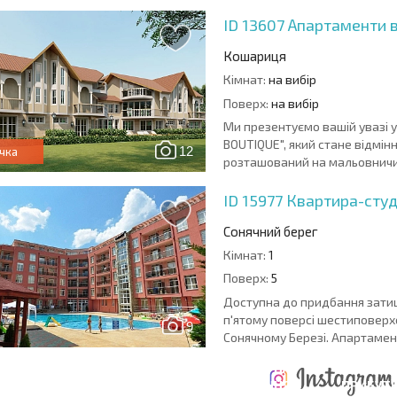
ID 13607
Апартаменти в
Кошариця
Кімнат:
на вибір
Поверх:
на вибір
Ми презентуємо вашій увазі 
BOUTIQUE", який стане відмін
12
чка
розташований на мальовничих
ID 15977
Квартира-студ
Сонячний берег
Кімнат:
1
Поверх:
5
Доступна до придбання зати
п'ятому поверсі шестиповерх
9
Сонячному Березі. Апартамент
ЩОРІЧНІ
РОЗШИРЕНА
ВИТРАТИ ПРИ
ВИТРАТИ НА
ДЕ
ОТНА
КУПІВЛІ
УТРИМАННЯ
ПРИБУТК