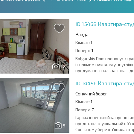
ID 15468
Квартира-студі
Равда
Кімнат:
1
Поверх:
1
Bolgarskiy Dom пропонує студ
із прямим виходом у внутрішн
12
продумане: спальна зона з дв
ID 14496
Квартира-студ
Сонячний берег
Кімнат:
1
Поверх:
7
Гаряча інвестиційна пропозиц
представляє унікальний об’єкт
9
Сонячному березі з’явилася пр