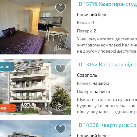
ID 15716
Квартира-студі
Сонячний берег
Кімнат:
1
Поверх:
2
У нашому каталозі доступна 
житловому комплексі Калія н
9
на другому поверсі шестипове
ID 13152
Квартири від 
 море
Созополь
Кімнат:
на вибір
Поверх:
на вибір
Шукаєте стильне та сучасне 
будинок у Созополі чекає сво
2
чка
обслуговування — ідеальне рі
ID 14826
Квартири в Со
Сонячний берег