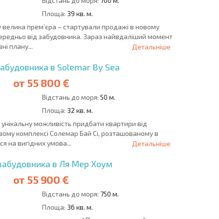
Відстань до моря:
700 м.
Площа:
39 кв. м.
у велика прем’єра – стартували продажі в новому
середньо від забудовника. Зараз найвдаліший момент
ні плану...
Детальніше
забудовника в Solemar By Sea
от
55 800 €
Відстань до моря:
50 м.
Площа:
32 кв. м.
 унікальну можливість придбати квартири від
ому комплексі Солемар Бай Сі, розташованому в
я на вигідних умова...
Детальніше
забудовника в Ля Мер Хоум
от
55 900 €
Відстань до моря:
750 м.
Площа:
36 кв. м.