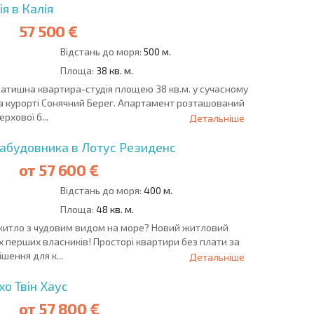
я в Калія
57 500 €
Відстань до моря:
500 м.
Площа:
38 кв. м.
затишна квартира-студія площею 38 кв.м. у сучасному
а курорті Сонячний Берег. Апартамент розташований
рхової б...
Детальніше
забудовника в Лотус Резиденс
от
57 600 €
Відстань до моря:
400 м.
Площа:
48 кв. м.
житло з чудовим видом на море? Новий житловий
їх перших власників! Просторі квартири без плати за
шення для к...
Детальніше
хо Твін Хаус
от
57 800 €