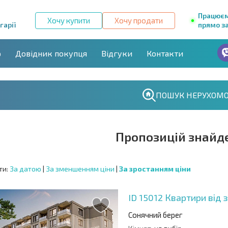
Працює
Хочу купити
Хочу продати
гарії
прямо за
р
Довідник покупця
Відгуки
Контакти
ПОШУК НЕРУХОМО
Пропозицій знайд
ти:
За датою
|
За зменшенням ціни
|
За зростанням ціни
ID 15012
Квартири від 
Сонячний берег