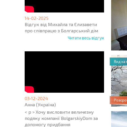
14-02-2025
Відгук від Михайла та Єлизавети
про співпрацю з Болгарський дім
Читати весь відгук
Вид на
03-12-2024
Розсро
Анна (Україна)
< p > Хочу висловити величезну
подяку компанії BolgarskiyDom за
допомогу придбання