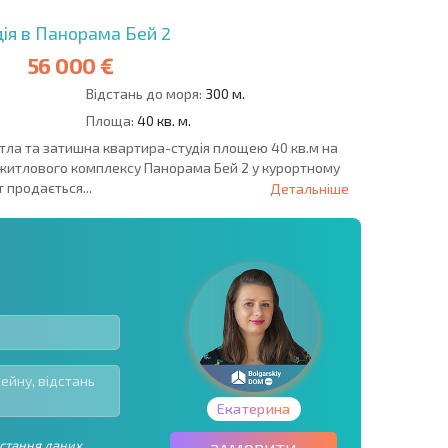
ія в Панорама Бей 2
56 000 €
Відстань до моря:
300 м.
Площа:
40 кв. м.
тла та затишна квартира-студія площею 40 кв.м на
житлового комплексу Панорама Бей 2 у курортному
 продається...
Детальніше
Екатерина
стання даних.