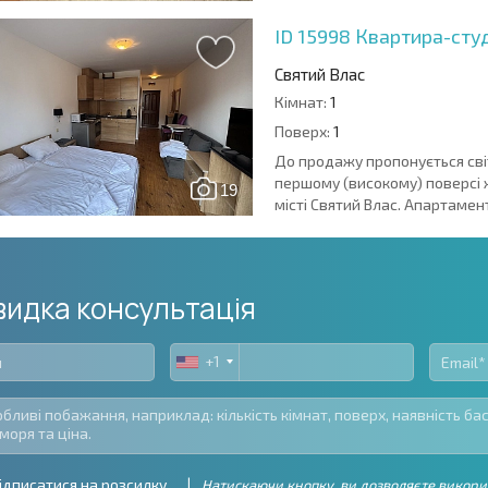
ID 15998
Квартира-студ
Святий Влас
Кімнат:
1
Поверх:
1
До продажу пропонується сві
першому (високому) поверсі 
19
місті Святий Влас. Апартамент
идка консультація
+1
United
States
+1
ідписатися на розсилку
Натискаючи кнопку, ви дозволяєте викори