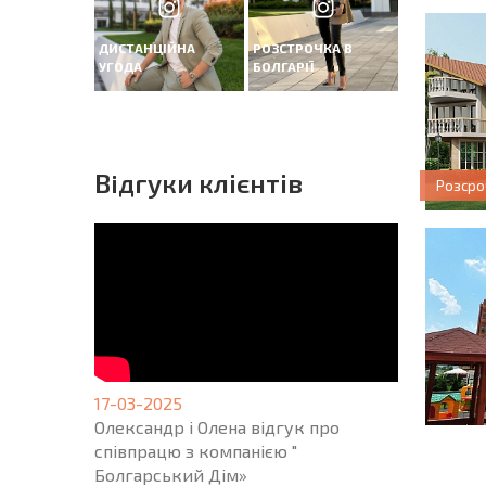
ДИСТАНЦІЙНА
РОЗСТРОЧКА В
УГОДА
БОЛГАРІЇ
Вiдгуки клієнтів
Розсро
17-03-2025
Олександр і Олена відгук про
співпрацю з компанією "
НОВА 
ПОЛЬ
Болгарський Дім»