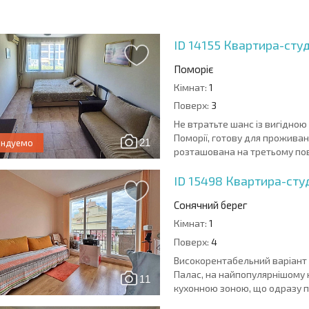
РАМА
НЕРУХОМОСТІ
НЕРУХОМОСТІ
6%?
ID 14155
Квартира-студ
Поморіє
Кімнат:
1
Поверх:
3
Не втратьте шанс із вигідною
Поморії, готову для проживан
21
ендуемо
розташована на третьому пове
ID 15498
Квартира-студ
Сонячний берег
Кімнат:
1
Поверх:
4
Високорентабельний варіант «
Палас, на найпопулярнішому 
11
кухонною зоною, що одразу п