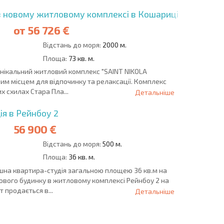
 новому житловому комплексі в Кошариці
от
56 726 €
Відстань до моря:
2000 м.
Площа:
73 кв. м.
унікальний житловий комплекс "SAINT NIKOLA
ним місцем для відпочинку та релаксації. Комплекс
 схилах Стара Пла...
Детальніше
ія в Рейнбоу 2
56 900 €
Відстань до моря:
500 м.
Площа:
36 кв. м.
шна квартира-студія загальною площею 36 кв.м на
ового будинку в житловому комплексі Рейнбоу 2 на
 продається в...
Детальніше
ОВІСТЬ
ДИСТАНЦІЙНА
РОЗСТРОЧКА В