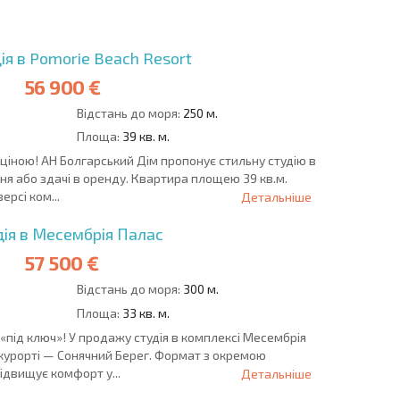
УГОДА
БОЛГАРІЇ
ія в Pomorie Beach Resort
56 900 €
Відстань до моря:
250 м.
Площа:
39 кв. м.
 ціною! АН Болгарський Дім пропонує стильну студію в
ня або здачі в оренду. Квартира площею 39 кв.м.
рсі ком...
Детальніше
ія в Месембрія Палас
57 500 €
Відстань до моря:
300 м.
Площа:
33 кв. м.
під ключ»! У продажу студія в комплексі Месембрія
курорті — Сонячний Берег. Формат з окремою
ідвищує комфорт у...
Детальніше