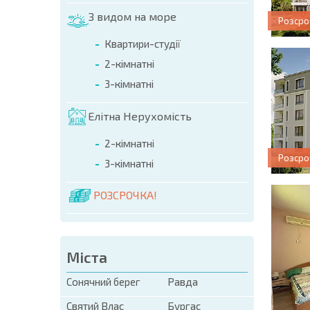
З видом на море
Розсро
Квартири-студії
2-кімнатні
3-кімнатні
Елітна Нерухомість
2-кімнатні
Розсро
3-кімнатні
РОЗСРОЧКА!
Міста
Сонячний берег
Равда
Святий Влас
Бургас