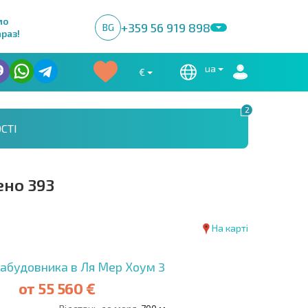
мо
+359 56 919 898
BG
раз!
ua
€
2
СТІ
ено 393
На карті
забудовника в Ля Мер Хоум 3
от
55 560 €