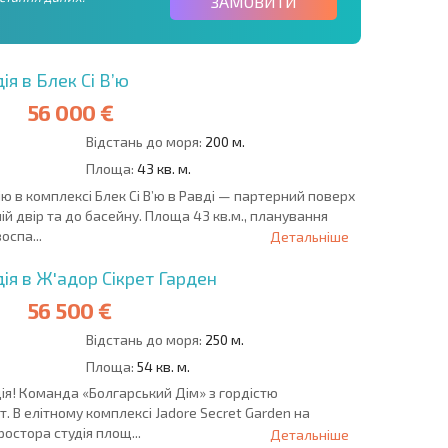
ЗАМОВИТИ
я в Блек Сі В’ю
56 000 €
Відстань до моря:
200 м.
Площа:
43 кв. м.
ію в комплексі Блек Сі В’ю в Равді — партерний поверх
ій двір та до басейну. Площа 43 кв.м., планування
оспа...
Детальніше
ія в Ж'адор Сікрет Гарден
56 500 €
Відстань до моря:
250 м.
Площа:
54 кв. м.
ія! Команда «Болгарський Дім» з гордістю
. В елітному комплексі Jadore Secret Garden на
остора студія площ...
Детальніше