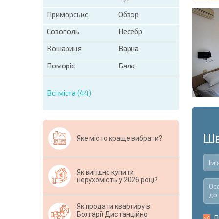
Приморсько
Обзор
Созополь
Несебр
Кошариця
Варна
Поморіє
Бяла
Всі міста (44)
Шв
Яке місто краще вибрати?
Як вигідно купити
нерухомість у 2026 році?
Як продати квартиру в
Болгарії Дистанційно
П