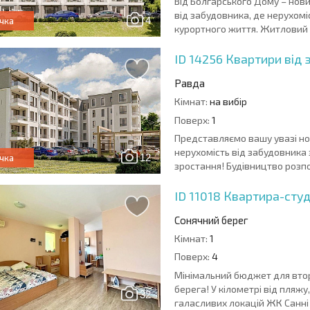
Від Болгарського Дому – нов
від забудовника, де нерухомі
4
чка
курортного життя. Житловий к
ID 14256
Квартири від 
Равда
Кімнат:
на вибір
Поверх:
1
Представляємо вашу увазі но
нерухомість від забудовника
12
чка
зростання! Будівництво розпо
ID 11018
Квартира-студі
Сонячний берег
Кімнат:
1
Поверх:
4
Мінімальний бюджет для втор
берега! У кілометрі від пляжу
32
галасливих локацій ЖК Санні 