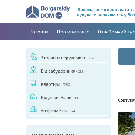
Допомагаємо продавати та
купувати нерухомість у Бол
Головна
Про компанію
Ознайомчий ту
Вторинна нерухомість
- 1171
Від забудовника
- 229
Квартири
- 1280
Будинки, Вілли
- 100
Сортува
Апартаменти
- 548
Готові рішення