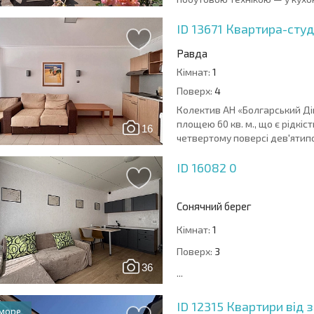
ID 13671
Квартира-студ
Равда
Кімнат:
1
Поверх:
4
Колектив АН «Болгарський Ді
площею 60 кв. м., що є рідкі
16
четвертому поверсі дев'ятипо
ID 16082
0
Сонячний берег
Кімнат:
1
Поверх:
3
36
...
ID 12315
Квартири від з
 море