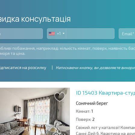
идка консультація
+1
United
States
+1
ідписатися на розсилку
Натискаючи кнопку, ви дозволяєте викори
ID 15403
Квартира-студ
Сонячний берег
Кімнат:
1
Поверх:
2
Свіжий лот у каталозі! Компак
Санні Дей 6. Квартира на др