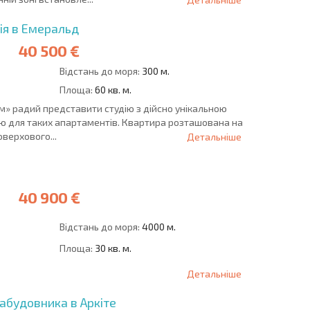
ія в Емеральд
40 500 €
Відстань до моря:
300 м.
Площа:
60 кв. м.
м» радий представити студію з дійсно унікальною
стю для таких апартаментів. Квартира розташована на
верхового...
Детальніше
40 900 €
Відстань до моря:
4000 м.
Площа:
30 кв. м.
Детальніше
абудовника в Аркіте