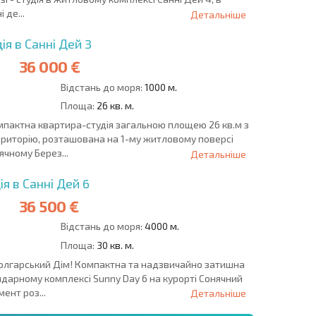
 де...
Детальніше
я в Санні Дей 3
36 000 €
Відстань до моря:
1000 м.
Площа:
26 кв. м.
пактна квартира-студія загальною площею 26 кв.м з
ериторію, розташована на 1-му житловому поверсі
ячному Берез...
Детальніше
я в Санні Дей 6
36 500 €
Відстань до моря:
4000 м.
Площа:
30 кв. м.
 Болгарський Дім! Компактна та надзвичайно затишна
ндарному комплексі Sunny Day 6 на курорті Сонячний
ент роз...
Детальніше