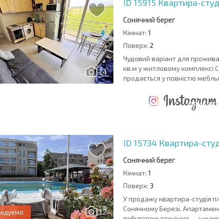
ID 15915
Квартира-студі
Сонячний берег
Кімнат:
1
Поверх:
2
Чудовий варіант для прожива
кв.м у житловому комплексі С
14
продається у повністю мебльов
ЩОРІЧНІ
РОЗШИРЕНА
ВИТРАТИ ПРИ
ВИТРАТИ НА
ДЕ
ОТНА
КУПІВЛІ
УТРИМАННЯ
ПРИБУТК
РАМА
НЕРУХОМОСТІ
НЕРУХОМОСТІ
6%?
ID 15734
Квартира-студі
Сонячний берег
Кімнат:
1
Поверх:
3
У продажу квартира-студія пл
Сонячному Березі. Апартаме
12
ендуемо
побутовою технікою — у кухонн