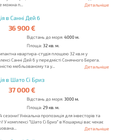
е можна п...
Детальніше
я в Санні Дей 6
36 900 €
Відстань до моря:
4000 м.
Площа:
32 кв. м.
пактна квартира-студія площею 32 кв.м у
ксі Санні Дей 6 у передмісті Сонячного Берега.
ністю мебльованому та у...
Детальніше
ія в Шато Сі Бриз
37 000 €
Відстань до моря:
3000 м.
Площа:
29 кв. м.
4 сезони! Унікальна пропозиція для інвесторів та
! У комплексі "Шато Сі Бриз" в Кошариці вас чекає
ована...
Детальніше