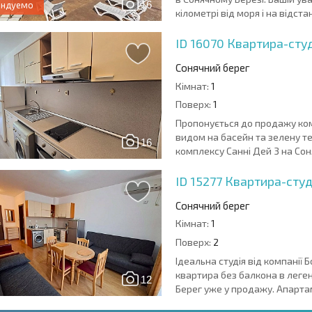
16
ендуемо
кілометрі від моря і на відстані
ID 16070
Квартира-студі
Сонячний берег
Кімнат:
1
Поверх:
1
Пропонується до продажу ком
видом на басейн та зелену т
16
комплексу Санні Дей 3 на Сон
ID 15277
Квартира-студі
Сонячний берег
Кімнат:
1
Поверх:
2
Ідеальна студія від компанії
квартира без балкона в леге
12
Берег уже у продажу. Апартам