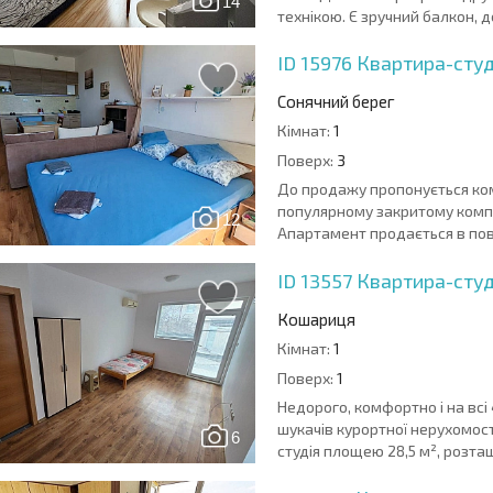
14
технікою. Є зручний балкон, д
ID 15976
Квартира-студі
Сонячний берег
Кімнат:
1
Поверх:
3
До продажу пропонується ком
популярному закритому компле
12
Апартамент продається в пов
ID 13557
Квартира-студ
Кошариця
Кімнат:
1
Поверх:
1
Недорого, комфортно і на всі 
шукачів курортної нерухомості
6
студія площею 28,5 м², розташ