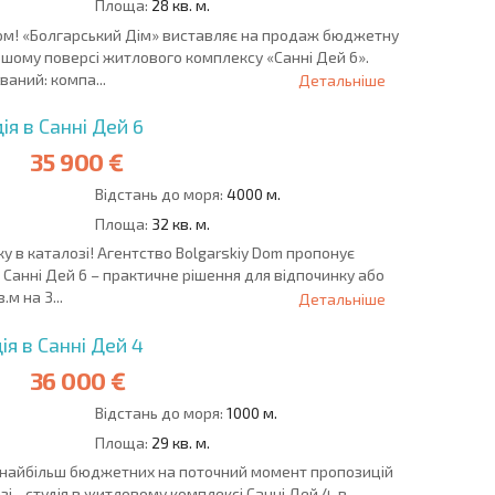
Площа:
28 кв. м.
ом! «Болгарський Дім» виставляє на продаж бюджетну
ршому поверсі житлового комплексу «Санні Дей 6».
аний: компа...
Детальніше
я в Санні Дей 6
35 900 €
Відстань до моря:
4000 м.
Площа:
32 кв. м.
 в каталозі! Агентство Bolgarskiy Dom пропонує
 Санні Дей 6 – практичне рішення для відпочинку або
.м на 3...
Детальніше
я в Санні Дей 4
36 000 €
Відстань до моря:
1000 м.
Площа:
29 кв. м.
з найбільш бюджетних на поточний момент пропозицій
зі - студія в житловому комплексі Санні Дей 4, в