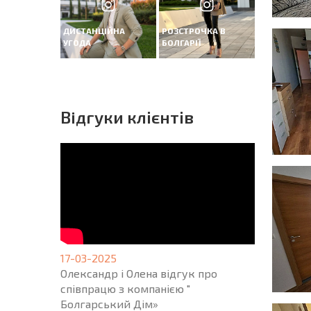
ДИСТАНЦІЙНА
РОЗСТРОЧКА В
УГОДА
БОЛГАРІЇ
Вiдгуки клієнтів
17-03-2025
Олександр і Олена відгук про
співпрацю з компанією "
Болгарський Дім»