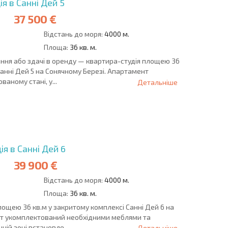
я в Санні Дей 5
37 500 €
Відстань до моря:
4000 м.
Площа:
36 кв. м.
ння або здачі в оренду — квартира-студія площею 36
анні Дей 5 на Сонячному Березі. Апартамент
аному стані, у...
Детальніше
ОВІСТЬ
ДИСТАНЦІЙНА
РОЗСТРОЧКА В
УГОДА
БОЛГАРІЇ
я в Санні Дей 6
39 900 €
Відстань до моря:
4000 м.
Площа:
36 кв. м.
ощею 36 кв.м у закритому комплексі Санні Дей 6 на
нт укомплектований необхідними меблями та
ій зоні встановле...
Детальніше