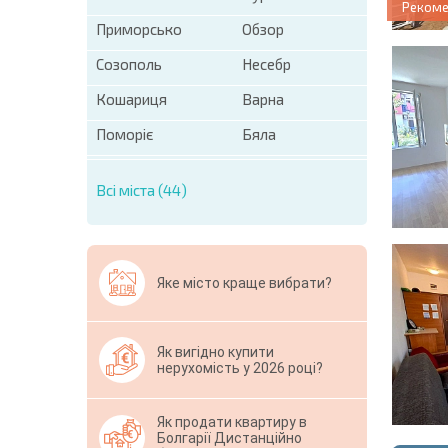
Реком
Приморсько
Обзор
Созополь
Несебр
Кошариця
Варна
Поморіє
Бяла
Всі міста (44)
Яке місто краще вибрати?
Як вигідно купити
нерухомість у 2026 році?
Як продати квартиру в
Болгарії Дистанційно