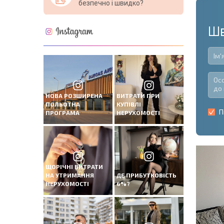
безпечно і швидко?
Шв
НОВА РОЗШИРЕНА
ВИТРАТИ ПРИ
ПОЛЬОТНА
КУПІВЛІ
П
ПРОГРАМА
НЕРУХОМОСТІ
ЩОРІЧНІ ВИТРАТИ
НА УТРИМАННЯ
ДЕ ПРИБУТКОВІСТЬ
НЕРУХОМОСТІ
6%?