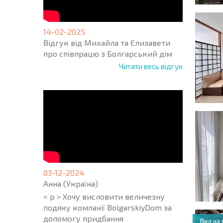
14-02-2025
Відгук від Михайла та Єлизавети
про співпрацю з Болгарський дім
Читати весь відгук
03-12-2024
Анна (Україна)
< p > Хочу висловити величезну
подяку компанії BolgarskiyDom за
допомогу придбання
Вид на