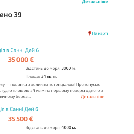
Детальніше
ено 39
а
На карті
імнатну квартиру до 50 000 євро на
те гранично обережні. За гарними фото
ховані борги або відсутність документів.
я в Санні Дей 6
дішліть нам посилання на цей лот — ми
35 000 €
бокий аудит об'єкта та перевіримо статус
Відстань до моря:
3000 м.
Площа:
34 кв. м.
ому — новинка з великим потенціалом! Пропонуємо
студію площею 34 кв.м на першому поверсі одного з
ячному Березі...
Детальніше
я в Санні Дей 6
35 500 €
Відстань до моря:
4000 м.