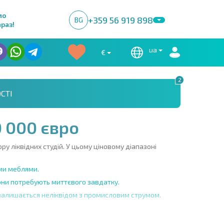
мо
+359 56 919 898
BG
раз!
ua
€
2
СТІ
 000 євро
ру ліквідних студій. У цьому ціновому діапазоні
ими меблями.
вони потребують миттєвого завдатку.
алишається неліквідом з промисловим струмом.
адастрову перевірку. Ми відсікаємо проблемні лоти