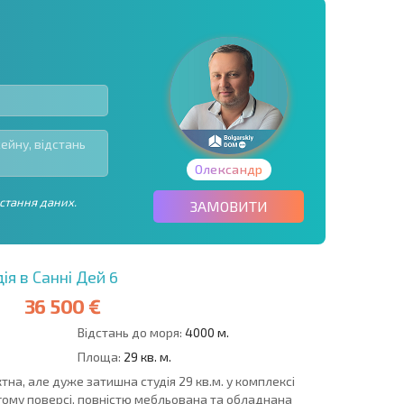
Олександр
стання даних.
ЗАМОВИТИ
ія в Санні Дей 6
36 500 €
Відстань до моря:
4000 м.
Площа:
29 кв. м.
тна, але дуже затишна студія 29 кв.м. у комплексі
угому поверсі, повністю мебльована та обладнана