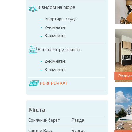
З видом на море
Квартири-студії
2-кімнатні
3-кімнатні
Елітна Нерухомість
2-кімнатні
3-кімнатні
Реком
РОЗСРОЧКА!
Міста
Сонячний берег
Равда
Святий Влас
Бургас