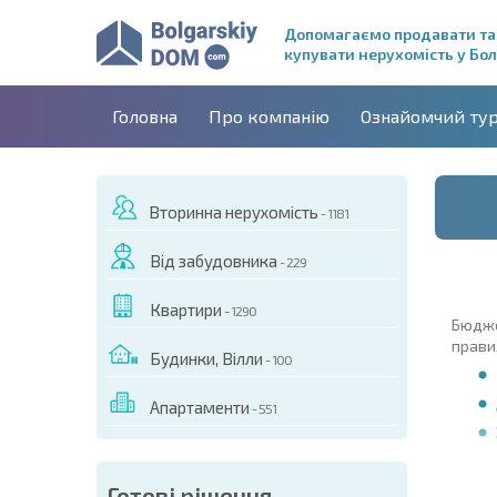
Допомагаємо продавати та
купувати нерухомість у Бол
Головна
Про компанію
Ознайомчий ту
Вторинна нерухомість
- 1181
Від забудовника
- 229
Квартири
- 1290
Бюджет
прави
Будинки, Вілли
- 100
Апартаменти
- 551
Готові рішення
Усі к