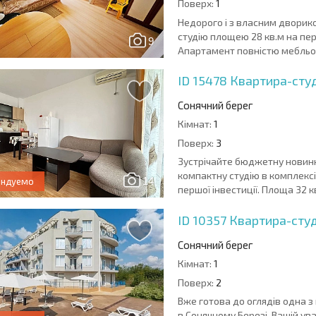
Поверх:
1
Недорого і з власним дворик
студію площею 28 кв.м на пе
9
Апартамент повністю мебльов
ID 15478
Квартира-студі
Сонячний берег
Кімнат:
1
Поверх:
3
Зустрічайте бюджетну новинку
компактну студію в комплексі
14
ендуемо
першої інвестиції. Площа 32 кв
ID 10357
Квартира-студі
Сонячний берег
Кімнат:
1
Поверх:
2
Вже готова до оглядів одна 
в Сонячному Березі. Вашій ува