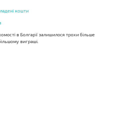
ладені кошти
в
омості в Болгарії залишилося трохи більше
йбільшому виграші.
ОВІСТЬ
ДИСТАНЦІЙНА
РОЗСТРОЧКА В
УГОДА
БОЛГАРІЇ