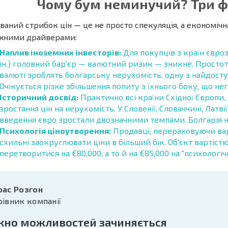
Чому бум неминучий? Три ф
ваний стрибок цін — це не просто спекуляція, а економічн
жними драйверами:
Наплив іноземних інвесторів:
Для покупців з країн євроз
ін.) головний бар'єр — валютний ризик — зникне. Простота
валюті зроблять болгарську нерухомість, одну з найдост
Очікується різке збільшення попиту з їхнього боку, що не
Історичний досвід:
Практично всі країни Східної Європи,
зростання цін на нерухомість. У Словенії, Словаччині, Латві
введення євро зростали двозначними темпами. Болгарія н
Психологія ціноутворення:
Продавці, перераховуючи варті
схильні заокруглювати ціни в більший бік. Об'єкт вартіст
перетворитися на €80,000, а то й на €85,000 на "психологі
рас Розгон
рівник компанії
кно можливостей зачиняється