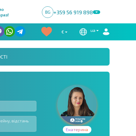
мо
+359 56 919 898
BG
раз!
ua
€
СТІ
Екатерина