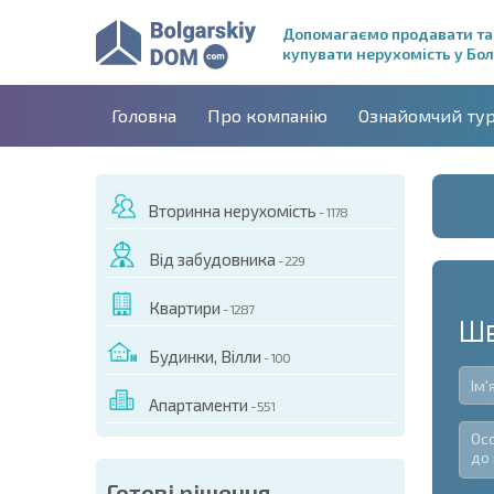
Допомагаємо продавати та
купувати нерухомість у Бол
Головна
Про компанію
Ознайомчий ту
Вторинна нерухомість
- 1178
Від забудовника
- 229
Квартири
- 1287
Шв
Будинки, Вілли
- 100
Апартаменти
- 551
Готові рішення