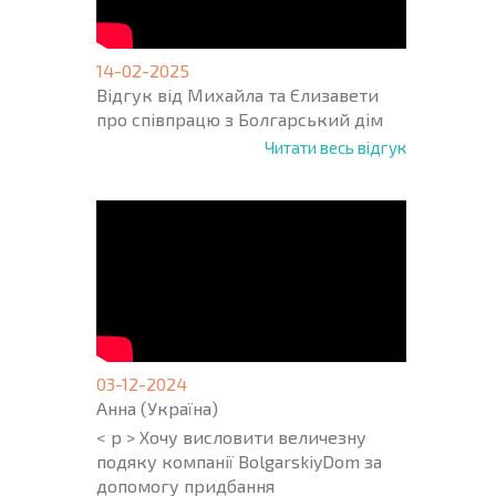
14-02-2025
Відгук від Михайла та Єлизавети
про співпрацю з Болгарський дім
Читати весь відгук
03-12-2024
Анна (Україна)
< p > Хочу висловити величезну
подяку компанії BolgarskiyDom за
допомогу придбання