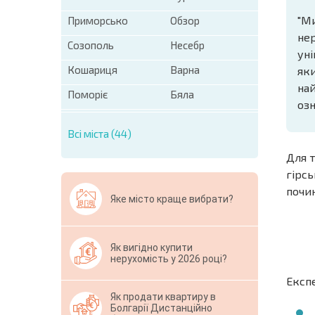
"Ми
Приморсько
Обзор
нер
Созополь
Несебр
уні
Кошариця
Варна
яки
най
Поморіє
Бяла
озн
Всі міста (44)
Для т
гірсь
почи
Яке місто краще вибрати?
Як вигідно купити
нерухомість у 2026 році?
Експе
Як продати квартиру в
Болгарії Дистанційно