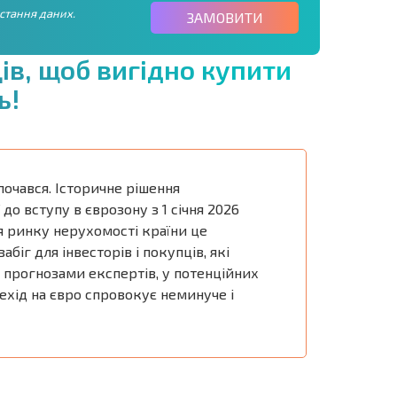
стання даних.
ЗАМОВИТИ
ц
і
в
,
щ
о
б
в
и
г
і
д
н
о
к
у
п
и
т
и
ь
!
почався. Історичне рішення
 до вступу в єврозону з 1 січня 2026
я ринку нерухомості країни це
біг для інвесторів і покупців, які
а прогнозами експертів, у потенційних
ехід на євро спровокує неминуче і