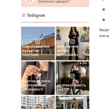
безпечно і швидко?
Зворо
ніж ш
НОВА 
НОВА РОЗШИРЕНА
ВИТРАТИ ПРИ
ПОЛЬОТНА
КУПІВЛІ
ПОЛЬ
ПРОГРАМА
НЕРУХОМОСТІ
ПРОГ
ЩОРІЧНІ ВИТРАТИ
НА УТРИМАННЯ
ДЕ ПРИБУТКОВІСТЬ
НЕРУХОМОСТІ
6%?