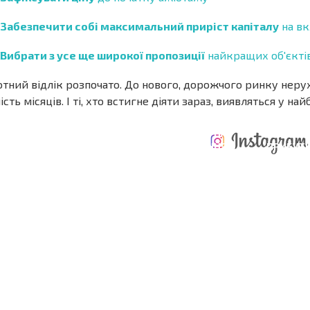
Забезпечити собі максимальний приріст капіталу
на вк
Вибрати з усе ще широкої пропозиції
найкращих об'єкті
тний відлік розпочато. До нового, дорожчого ринку нерух
ість місяців. І ті, хто встигне діяти зараз, виявляться у на
ЩОРІЧНІ
РОЗШИРЕНА
ВИТРАТИ ПРИ
ВИТРАТИ НА
ДЕ
ОТНА
КУПІВЛІ
УТРИМАННЯ
ПРИБУТК
РАМА
НЕРУХОМОСТІ
НЕРУХОМОСТІ
6%?