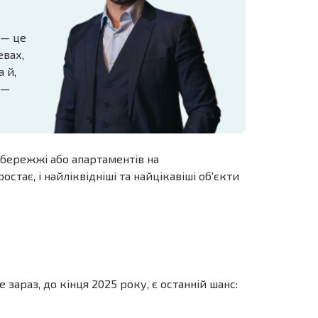
 — це
евах,
 й,
 —
збережжі або апартаментів на
тає, і найліквідніші та найцікавіші об'єкти
зараз, до кінця 2025 року, є останній шанс: