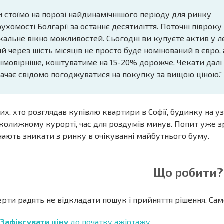
 стоїмо на порозі найдинамічнішого періоду для ринку
ухомості Болгарії за останнє десятиліття. Поточні півроку
кальне вікно можливостей. Сьогодні ви купуєте актив у л
й через шість місяців не просто буде номінований в євро, а
імовірніше, коштуватиме на 15-20% дорожче. Чекати далі
ачає свідомо погоджуватися на покупку за вищою ціною."
их, хто розглядав купівлю квартири в Софії, будинку на у
колижному курорті, час для роздумів минув. Попит уже зрос
нають зникати з ринку в очікуванні майбутнього буму.
Що робити?
рти радять не відкладати пошук і прийняття рішення. Саме 
Зафіксувати ціну
до початку ажіотажу