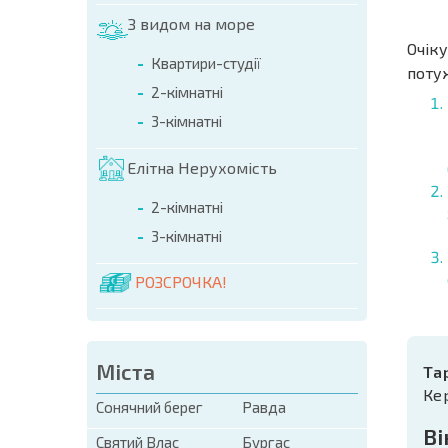
З видом на море
Очіку
Квартири-студії
поту
2-кімнатні
3-кімнатні
Елітна Нерухомість
2-кімнатні
3-кімнатні
РОЗСРОЧКА!
Міста
Та
Ке
Сонячний берег
Равда
Ві
Святий Влас
Бургас