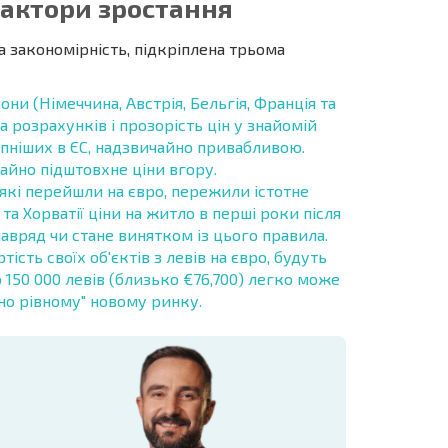
актори зростання
а закономірність, підкріплена трьома
они (Німеччина, Австрія, Бельгія, Франція та
 розрахунків і прозорість цін у знайомій
упніших в ЄС, надзвичайно привабливою.
гайно підштовхне ціни вгору.
 які перейшли на євро, пережили істотне
ї та Хорватії ціни на житло в перші роки після
авряд чи стане винятком із цього правила.
сть своїх об'єктів з левів на євро, будуть
ю 150 000 левів (близько €76,700) легко може
чно рівному" новому ринку.