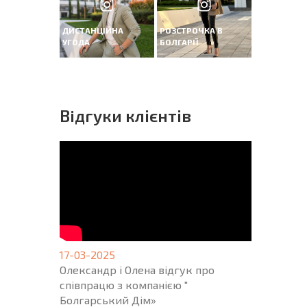
ДИСТАНЦІЙНА
РОЗСТРОЧКА В
УГОДА
БОЛГАРІЇ
Вiдгуки клієнтів
17-03-2025
Олександр і Олена відгук про
співпрацю з компанією "
Болгарський Дім»