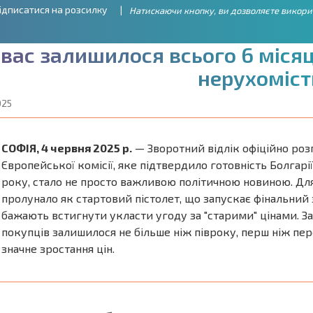
ідписатися на розсилку
Натискаючи кнопку, ви дозволяєте викори
в
а
с
з
а
л
и
ш
и
л
о
с
я
в
с
ь
о
г
о
6
м
і
с
я
н
е
р
у
х
о
м
і
с
т
025
СОФІЯ, 4 червня 2025 р.
— Зворотний відлік офіційно роз
Європейської комісії, яке підтвердило готовність Болгарії
року, стало не просто важливою політичною новиною. Дл
пролунало як стартовий пістолет, що запускає фінальний за
бажають встигнути укласти угоду за "старими" цінами. З
покупців залишилося не більше ніж півроку, перш ніж пер
значне зростання цін.