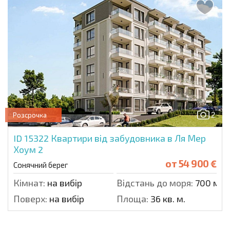
2
Розсрочка
ID 15322
Квартири від забудовника в Ля Мер
Хоум 2
от
54 900 €
Сонячний берег
Кімнат:
на вибір
Відстань до моря:
700 м.
Поверх:
на вибір
Площа:
36 кв. м.