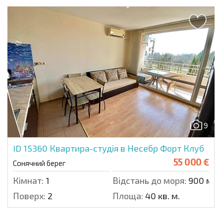
9
ID 15360
Квартира-студія в Несебр Форт Клуб
55 000 €
Сонячний берег
Кімнат:
1
Відстань до моря:
900 м.
Поверх:
2
Площа:
40 кв. м.