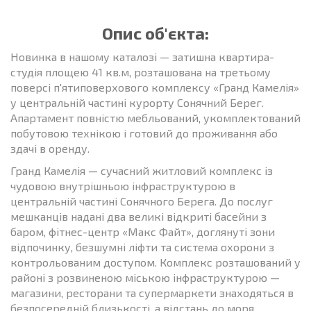
Опис об'єкта:
Новинка в нашому каталозі — затишна квартира-
студія площею 41 кв.м, розташована на третьому
поверсі п'ятиповерхового комплексу «Гранд Камелія»
у центральній частині курорту Сонячний Берег.
Апартамент повністю мебльований, укомплектований
побутовою технікою і готовий до проживання або
здачі в оренду.
Гранд Камелія — сучасний житловий комплекс із
чудовою внутрішньою інфраструктурою в
центральній частині Сонячного Берега. До послуг
мешканців надані два великі відкриті басейни з
баром, фітнес-центр «Макс Файт», доглянуті зони
відпочинку, безшумні ліфти та система охорони з
контрольованим доступом. Комплекс розташований у
районі з розвиненою міською інфраструктурою —
магазини, ресторани та супермаркети знаходяться в
безпосередній близькості, а відстань до моря