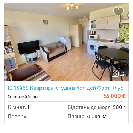
12
ID 15465
Квартира-студія в Холідей Форт Клуб
55 000 €
Сонячний берег
Кімнат:
1
Відстань до моря:
900 м.
Поверх:
1
Площа:
40 кв. м.