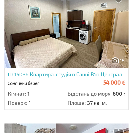
15
ID 15036
Квартира-студія в Санні В'ю Централ
54 000 €
Сонячний берег
Кімнат:
1
Відстань до моря:
600 м.
Поверх:
1
Площа:
37 кв. м.