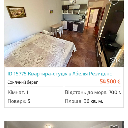
8
ID 15775
Квартира-студія в Абелія Резиденс
54 500 €
Сонячний берег
Кімнат:
1
Відстань до моря:
700 м.
Поверх:
5
Площа:
36 кв. м.