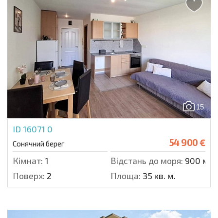
15
ID 16071
0
54 900 €
Сонячний берег
Кімнат:
1
Відстань до моря:
900 м.
Поверх:
2
Площа:
35 кв. м.