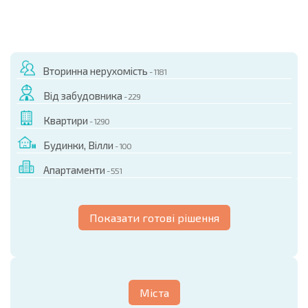
Вторинна нерухомість
- 1181
Від забудовника
- 229
Квартири
- 1290
Будинки, Вілли
- 100
Апартаменти
- 551
Показати готові рішення
Міста