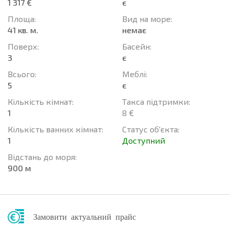
1 317 €
є
Площа:
Вид на море:
41 кв. м.
немає
Поверх:
Баcейн:
3
є
Всього:
Меблі:
5
є
Кількість кімнат:
Такса підтримки:
1
8 €
Кількість ванних кімнат:
Статус об'єкта:
1
Доступний
Відстань до моря:
900 м
Замовити актуальний прайс