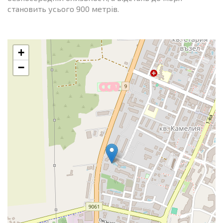
становить усього 900 метрів.
+
−