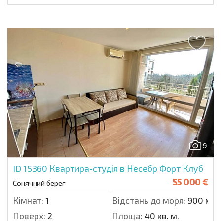
9
ID 15360
Квартира-студія в Несебр Форт Клуб
55 000 €
Сонячний берег
Кімнат:
1
Відстань до моря:
900 м.
Поверх:
2
Площа:
40 кв. м.