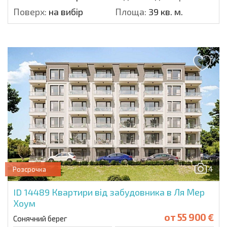
Поверх:
на вибір
Площа:
39 кв. м.
4
Розсрочка
ID 14489
Квартири від забудовника в Ля Мер
Хоум
от
55 900 €
Сонячний берег