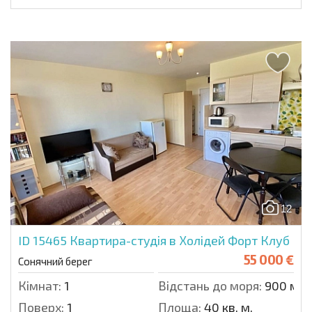
12
ID 15465
Квартира-студія в Холідей Форт Клуб
55 000 €
Сонячний берег
Кімнат:
1
Відстань до моря:
900 м.
Поверх:
1
Площа:
40 кв. м.