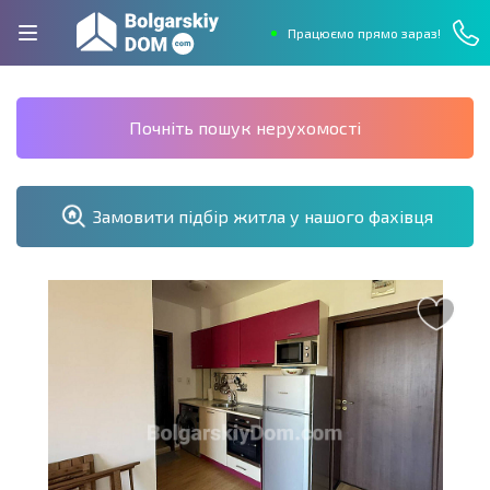
Працюємо прямо зараз!
Почніть пошук нерухомості
Замовити підбір житла у нашого фахівця