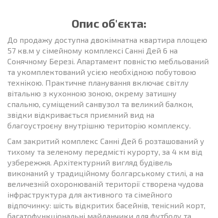
Опис об'єкта:
До продажу доступна двокімнатна квартира площею
57 кв.м у сімейному комплексі Санні Дей 6 на
Сонячному Березі. Апартамент повністю мебльований
та укомплектований усією необхідною побутовою
технікою. Практичне планування включає світлу
вітальню з кухонною зоною, окрему затишну
спальню, суміщений санвузол та великий балкон,
звідки відкривається приємний вид на
благоустроєну внутрішню територію комплексу.
Сам закритий комплекс Санні Дей 6 розташований у
тихому та зеленому передмісті курорту, за 4 км від
узбережжя. Архітектурний вигляд будівель
виконаний у традиційному болгарському стилі, а на
величезній охоронюваній території створена чудова
інфраструктура для активного та сімейного
відпочинку: шість відкритих басейнів, тенісний корт,
багатофункціональні майданчики для футболу та