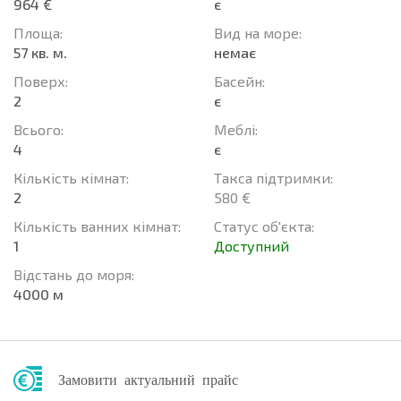
964 €
є
Площа:
Вид на море:
57 кв. м.
немає
Поверх:
Баcейн:
2
є
Всього:
Меблі:
4
є
Кількість кімнат:
Такса підтримки:
2
580 €
Кількість ванних кімнат:
Статус об'єкта:
1
Доступний
Відстань до моря:
4000 м
Замовити актуальний прайс