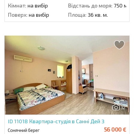
Кімнат:
на вибір
Відстань до моря:
750 м.
Поверх:
на вибір
Площа:
36 кв. м.
32
ID 11018
Квартира-студія в Санні Дей 3
56 000 €
Сонячний берег