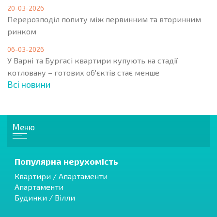
20-03-2026
Перерозподіл попиту між первинним та вторинним
ринком
06-03-2026
У Варні та Бургасі квартири купують на стадії
котловану – готових об'єктів стає менше
Всі новини
Меню
Популярна нерухомість
Квартири / Апартаменти
Апартаменти
Будинки / Вілли