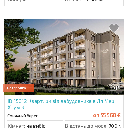
5
Розсрочка
ID 15012
Квартири від забудовника в Ля Мер
Хоум 3
от
55 560 €
Сонячний берег
Кімнат:
на вибір
Відстань до моря:
700 м.