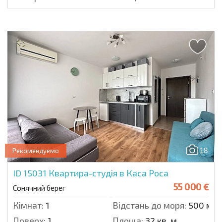
18
Рекомендуемо
ID 15031
Квартира-студія в Каса Роса
55 000 €
Сонячний берег
Кімнат:
1
Відстань до моря:
500 м.
Поверх:
1
Площа:
32 кв. м.