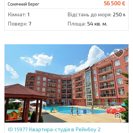
56 500 €
Сонячний берег
Кімнат:
1
Відстань до моря:
250 м.
Поверх:
7
Площа:
54 кв. м.
9
ID 15977
Квартира-студія в Рейнбоу 2