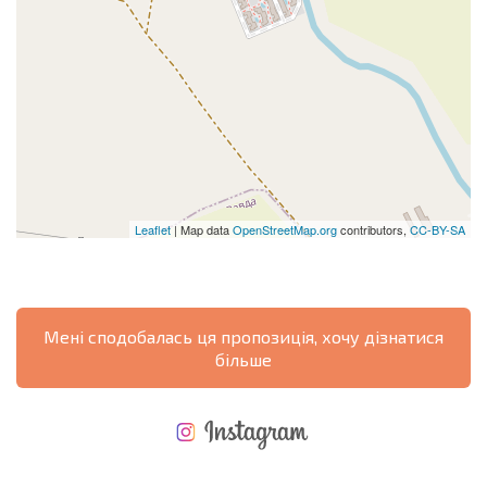
Leaflet
| Map data
OpenStreetMap.org
contributors,
CC-BY-SA
Мені сподобалась ця пропозиція, хочу дізнатися
більше
НОВА РОЗШИРЕНА ПОЛЬОТНА ПРОГРАМА
ВИТРАТИ ПРИ КУПІВЛІ НЕРУХОМОСТІ
ЩОРІЧНІ ВИТРАТИ НА УТРИМАННЯ НЕРУХОМОСТІ