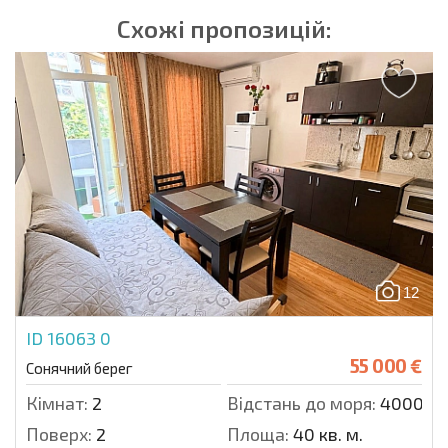
Схожі пропозицій:
12
ID 16063
0
55 000 €
Сонячний берег
Кімнат:
2
Відстань до моря:
4000 м.
Поверх:
2
Площа:
40 кв. м.