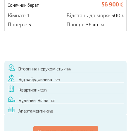
56 900 €
Сонячний берег
Кімнат:
1
Відстань до моря:
500 м.
Поверх:
5
Площа:
36 кв. м.
Вторинна нерухомість
- 1176
Від забудовника
- 229
Квартири
- 1284
Будинки, Вілли
- 101
Апартаменти
- 548