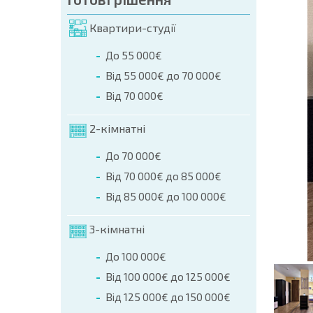
мовлення (Ім'я, E-mail, Телефон)
Квартири-студії
ння
До 55 000€
а телефоном:
Від 55 000€ до 70 000€
+359 8 9797 99 03
Від 70 000€
2-кімнатні
До 70 000€
Від 70 000€ до 85 000€
Від 85 000€ до 100 000€
3-кімнатні
До 100 000€
Від 100 000€ до 125 000€
Від 125 000€ до 150 000€