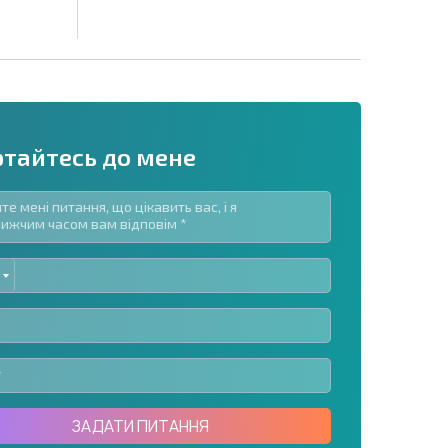
ртайтесь до мене
ED
озсилку | Натискаючи кнопку, ви дозволяєте
TES
їх даних.
Надіслати повідомлення
ЗАДАТИ ПИТАННЯ