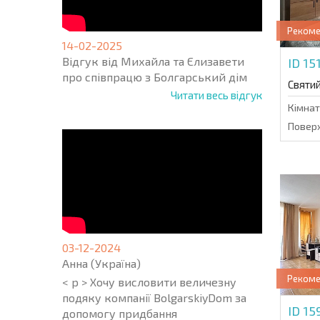
Реком
14-02-2025
Відгук від Михайла та Єлизавети
ID 15
про співпрацю з Болгарський дім
Святи
Читати весь відгук
Кімнат
Поверх
03-12-2024
Анна (Україна)
Реком
< p > Хочу висловити величезну
подяку компанії BolgarskiyDom за
ID 1
допомогу придбання