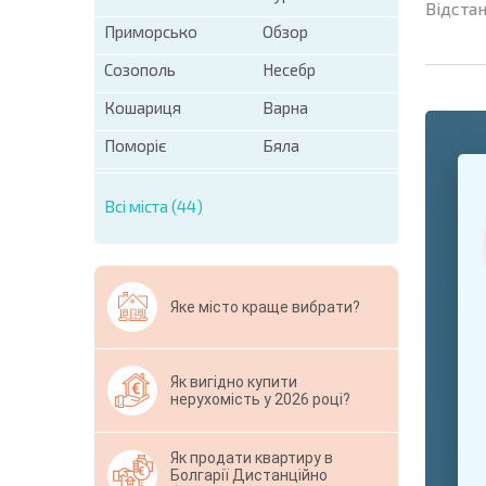
Відстан
Приморсько
Обзор
Созополь
Несебр
Кошариця
Варна
Поморіє
Бяла
+1
United
States
Всі міста (44)
+1
* Поля обо
Свернут
Яке місто краще вибрати?
Як вигідно купити
нерухомість у 2026 році?
Як продати квартиру в
Болгарії Дистанційно