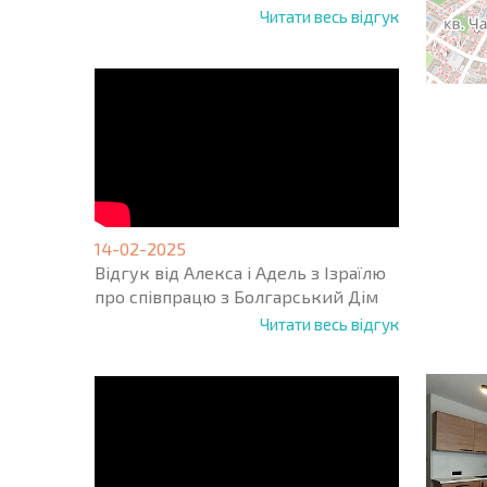
Читати весь відгук
НОВА 
14-02-2025
ПОЛЬ
Відгук від Алекса і Адель з Ізраїлю
ПРОГ
про співпрацю з Болгарський Дім
+1
United
Читати весь відгук
States
+1
* Поля обо