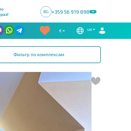
мо
+359 56 919 898
BG
раз!
ua
€
Фильтр по комплексам