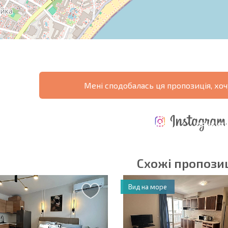
Мені сподобалась ця пропозиція, хоч
ЩОРІЧНІ
РОЗШИРЕНА
ВИТРАТИ ПРИ
ВИТРАТИ НА
ДЕ
ОТНА
КУПІВЛІ
УТРИМАННЯ
ПРИБУТК
РАМА
НЕРУХОМОСТІ
НЕРУХОМОСТІ
6%?
Схожі пропозиц
Вид на море
в'язкові для заповнення
Підписатися на р
використання сво