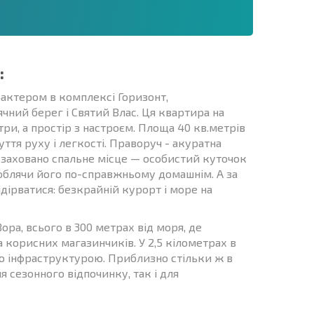
:
арактером в комплексі Горизонт,
чний берег і Святий Влас. Ця квартира на
ри, а простір з настроєм. Площа 40 кв.метрiв
ття руху і легкості. Праворуч - акуратна
ю, заховано спальне місце — особистий куточок
 роблячи його по-справжньому домашнім. А за
дірватися: безкрайній курорт і море на
ра, всього в 300 метрах від моря, де
 корисних магазинчиків. У 2,5 кілометрах в
ою інфраструктурою. Приблизно стільки ж в
ля сезонного відпочинку, так і для