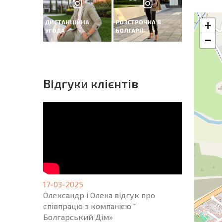
ДИСТАНЦІЙНА
РОЗСТРОЧКА В
+
УГОДА
БОЛГАРІЇ
−
Вiдгуки клієнтів
17-03-2025
Олександр і Олена відгук про
співпрацю з компанією "
Болгарський Дім»