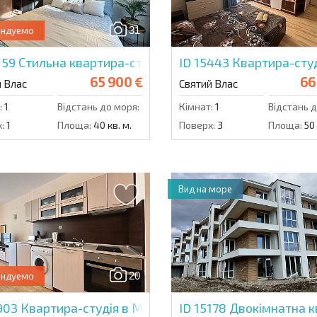
31
ендуемо
159
Стильна квартира-студія в Панорама Бей 2
ID 15443
Квартира-студ
65 900 €
66
й Влас
Святий Влас
:
1
Відстань до моря:
300 м.
Кімнат:
1
Відстань д
:
1
Площа:
40 кв. м.
Поверх:
3
Площа:
50 
Вид на море
20
ендуемо
5903
Квартира-студія в Меджик Дрімс
ID 15178
Двокімнатна к