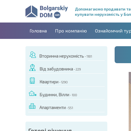
Допомагаємо продавати та
купувати нерухомість у Бол
Головна
Про компанію
Ознайомчий ту
Вторинна нерухомість
- 1181
Від забудовника
- 229
Квартири
- 1290
Будинки, Вілли
- 100
Апартаменти
- 551
ДЕО ЦЬОГО ОБ'ЄКТА
Готові рішення