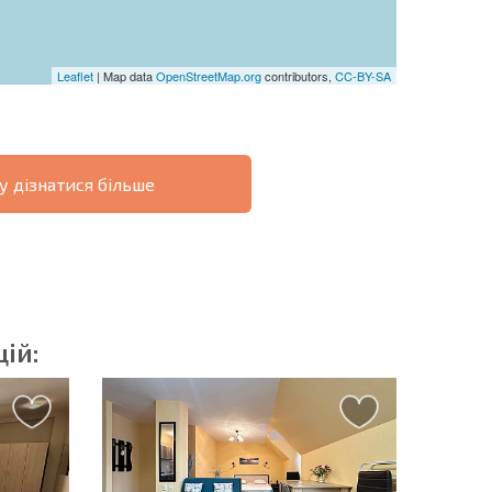
Leaflet
| Map data
OpenStreetMap.org
contributors,
CC-BY-SA
у дізнатися більше
ОВІСТЬ
ДИСТАНЦІЙНА
РОЗСТРОЧКА В
УГОДА
БОЛГАРІЇ
ій:
озсилку | Натискаючи кнопку, ви дозволяєте
їх даних.