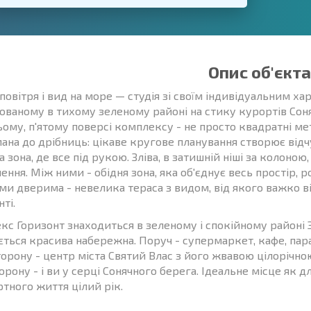
Опис об'єкта
 повітря і вид на море — студія зі своїм індивідуальним х
ованому в тихому зеленому районі на стику курортів Соня
ому, п'ятому поверсі комплексу - не просто квадратні мет
ана до дрібниць: цікаве кругове планування створює відчу
 зона, де все під рукою. Зліва, в затишній ніші за колоно
ення. Між ними - обідня зона, яка об'єднує весь простір,
ми дверима - невелика тераса з видом, від якого важко ві
ті.
с Горизонт знаходиться в зеленому і спокійному районі Зо
ється красива набережна. Поруч - супермаркет, кафе, пара
торону - центр міста Святий Влас з його жвавою цілорічн
орону - і ви у серці Сонячного берега. Ідеальне місце як д
тного життя цілий рік.