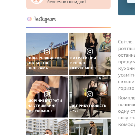
безпечно і швидко?
Світло,
розташ
останнь
НОВА РОЗШИРЕНА
ВИТРАТИ ПРИ
продум
ПОЛЬОТНА
КУПІВЛІ
кухонна
ПРОГРАМА
НЕРУХОМОСТІ
усамітн
скляни
горизон
Комплек
ЩОРІЧНІ ВИТРАТИ
почина
НА УТРИМАННЯ
ДЕ ПРИБУТКОВІСТЬ
одну с
НЕРУХОМОСТІ
6%?
іншу ст
комфор