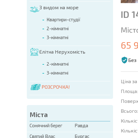
З видом на море
ID 
Квартири-студії
Міст
2-кімнатні
3-кімнатні
65 
Елітна Нерухомість
Без 
2-кімнатні
3-кімнатні
Ціна за
РОЗСРОЧКА!
Площа:
Поверх
Всього:
Міста
Кількіс
Сонячний берег
Равда
Кількіс
Святий Влас
Бургас