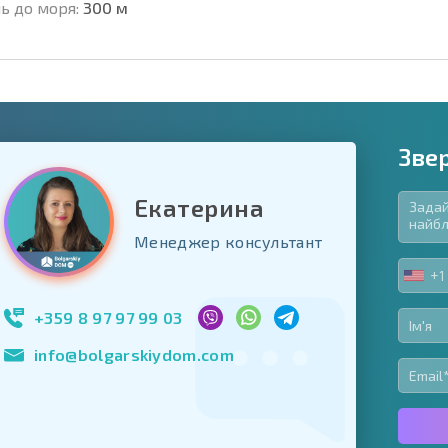
ь до моря:
300 м
Зве
Екатерина
в'язкові для заповнення
Менеджер консультант
ь форму
+1
UNIT
Підписатися на р
STA
використання сво
+1
+359 8 97 97 99 03
info@bolgarskiydom.com