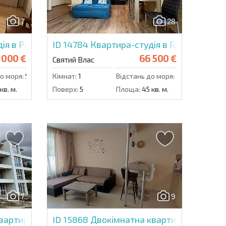
7
28
Надіслати повідомлення
ія в Роял Резиденс
ID 14784
Квартира-студія в Горизонт
 000 €
66 500 €
Святий Влас
о моря:
500 м.
Кімнат:
1
Відстань до моря:
300 м.
кв. м.
Поверх:
5
Площа:
45 кв. м.
7
9
вартира в Вілла Маргарита
ID 15868
Двокімнатна квартира в Лайфст