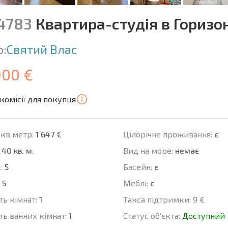
14783
Квартира-студія в Горизо
о:
Святий Влас
900 €
комісії для покупця
 кв метр:
1 647 €
Цілорічне проживання:
є
40 кв. м.
Вид на море:
немає
:
5
Баcейн:
є
5
Меблі:
є
ть кімнат:
1
Такса підтримки:
9 €
ть ванних кімнат:
1
Статус об'єкта:
Доступний