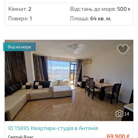
Кімнат:
2
Відстань до моря:
500 м.
Поверх:
1
Площа:
64 кв. м.
Вид на море
14
ID 15695
Квартира-студія в Антонія
69 900 €
Святий Влас