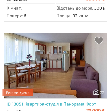
Кімнат:
1
Відстань до моря:
500 м.
Поверх:
6
Площа:
92 кв. м.
22
Рекомендуемо
ID 13051
Квартира-студія в Панорама Форт
70 000 €