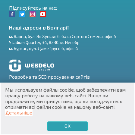
Підписуйтесь на нас:
Наші адреси в Болгарії
м.
Варна
,
бул. Ян Хуніаді 6, база Сортові Семена, офіс 5
Stadium Quarter, 34
,
8230
, м.
Несебр
RU
м.
Бургас
,
вул. Даме Груєв 6, офіс 4
€
EN
$
UA
Розробка та SEO просування сайтів
₽
PL
Мы используем файлы cookie, щоб забезпечити вам
кращу роботу на нашому веб-сайті. Якщо ви
₴
DE
продовжите, ми припустимо, що ви погоджуєтесь
отримати всі файли cookie на нашому веб-сайті.
zł
BG
ЕИК 201160903
Детальніше
Нерухомість в Болгарії © 2026
ОК
€
ХОЧУ ПРОДАТИ
ХОЧУ КУПИТИ
UA