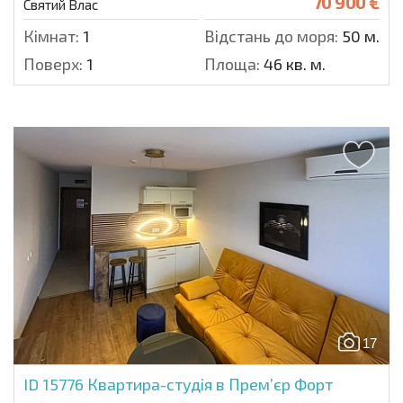
70 900 €
Святий Влас
Кімнат:
1
Відстань до моря:
50 м.
Поверх:
1
Площа:
46 кв. м.
17
ID 15776
Квартира-студія в Прем’єр Форт