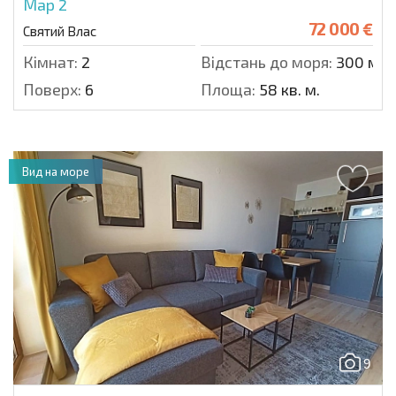
Мар 2
72 000 €
Святий Влас
Кімнат:
2
Відстань до моря:
300 м.
Поверх:
6
Площа:
58 кв. м.
Вид на море
9