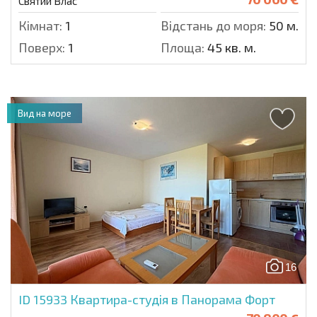
Святий Влас
Кімнат:
1
Відстань до моря:
50 м.
Поверх:
1
Площа:
45 кв. м.
Вид на море
16
ID 15933
Квартира-студія в Панорама Форт