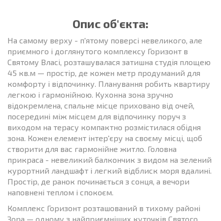
Опис об'єкта:
На самому верху - п'ятому поверсі невеликого, але
приємного і доглянутого комплексу Горизонт в
Святому Власі, розташувалася затишна студія площею
45 кв.м — простір, де кожен метр продуманий для
комфорту і відпочинку. Планування робить квартиру
легкою і гармонійною. Кухонна зона зручно
відокремлена, спальне місце приховано від очей,
посередині між мiсцем для відпочинку поруч з
виходом на терасу компактно розмістилася обідня
зона. Кожен елемент інтер'єру на своєму місці, щоб
створити для вас гармонійне житло. Головна
прикраса - невеликий балкончик з видом на зелений
курортний ландшафт і легкий відблиск моря вдалині.
Простір, де ранок починається з сонця, а вечори
наповнені теплом і спокоєм.
Комплекс Горизонт розташований в тихому районі
Зора — одному з найприємніших куточків Святого