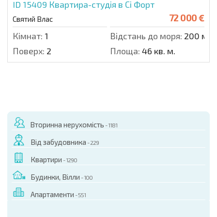
ID 15409
Квартира-студія в Сі Форт
72 000 €
Святий Влас
Кімнат:
1
Відстань до моря:
200 м.
Поверх:
2
Площа:
46 кв. м.
Вторинна нерухомість
- 1181
Від забудовника
- 229
Квартири
- 1290
Будинки, Вілли
- 100
Апартаменти
- 551