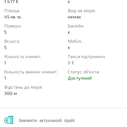
1 477 €
є
Площа:
Вид на море:
45 кв. м.
немає
Поверх:
Баcейн:
5
є
Всього:
Меблі:
5
є
Кількість кімнат:
Такса підтримки:
1
9 €
Кількість ванних кімнат:
Статус об'єкта:
1
Доступний
Відстань до моря:
300 м
Замовити актуальний прайс