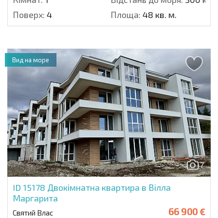
Поверх:
4
Площа:
48 кв. м.
Вид на море
7
ID 15178
Двокімнатна квартира в Вілла
Маргарита
66 900 €
Святий Влас