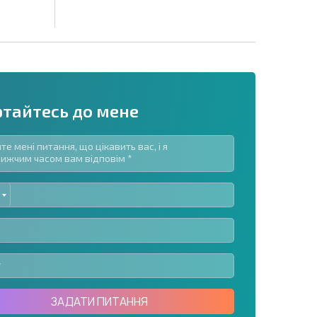
ртайтесь до мене
ED
озсилку | Натискаючи кнопку, ви дозволяєте
TES
їх даних.
Надіслати повідомлення
ЗАДАТИ ПИТАННЯ