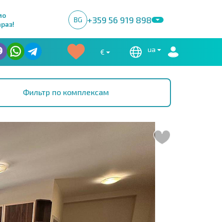
мо
+359 56 919 898
BG
раз!
ua
€
Фильтр по комплексам