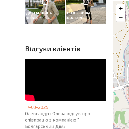
+
ДИСТАНЦІЙНА
РОЗСТРОЧКА В
−
УГОДА
БОЛГАРІЇ
Вiдгуки клієнтів
17-03-2025
Олександр і Олена відгук про
співпрацю з компанією "
Болгарський Дім»