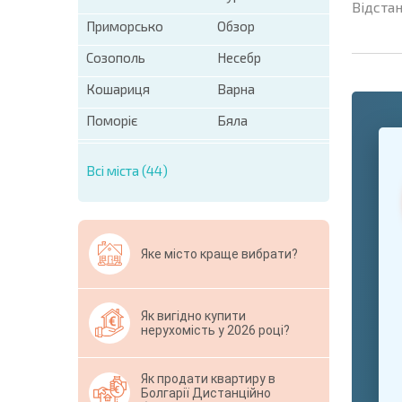
Відстан
Приморсько
Обзор
Созополь
Несебр
Кошариця
Варна
Поморіє
Бяла
+1
United
States
Всі міста (44)
+1
* Поля обо
Свернут
Яке місто краще вибрати?
Як вигідно купити
нерухомість у 2026 році?
Як продати квартиру в
Болгарії Дистанційно