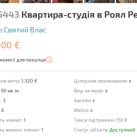
15443
Квартира-студія в Роял Р
о:
Святий Влас
000 €
комісії для покупця
 кв метр:
1 320 €
Цілорічне проживання:
є
50 кв. м.
Вид на море:
є
:
3
Баcейн:
є
6
Меблі:
є
ть кімнат:
1
Такса підтримки:
150 €
ть ванних кімнат:
1
Статус об'єкта:
Доступний