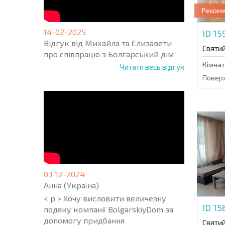
Реком
14-02-2025
ID 1
Відгук від Михайла та Єлизавети
Святи
про співпрацю з Болгарський дім
Кімнат
Читати весь відгук
Поверх
03-12-2024
Анна (Україна)
< p > Хочу висловити величезну
ID 1
подяку компанії BolgarskiyDom за
допомогу придбання
Святи