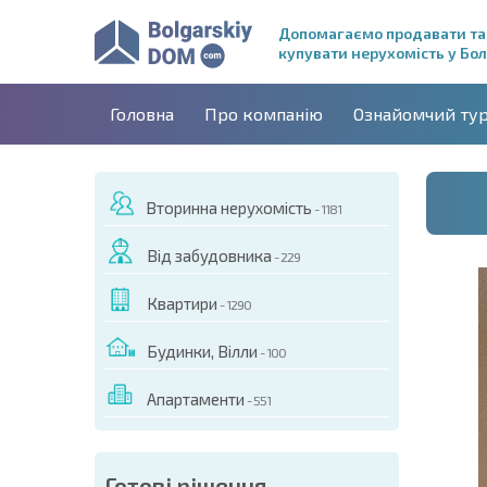
Допомагаємо продавати та
купувати нерухомість у Бол
Головна
Про компанію
Ознайомчий ту
Вторинна нерухомість
- 1181
Від забудовника
- 229
Квартири
- 1290
Будинки, Вілли
- 100
Апартаменти
- 551
ДЕО ЦЬОГО ОБ'ЄКТА
Готові рішення