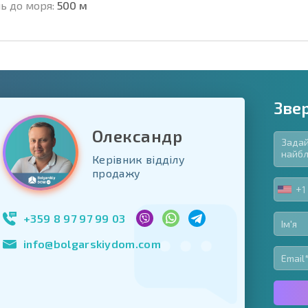
ь до моря:
500 м
Зве
Олександр
Керівник відділу
в'язкові для заповнення
продажу
ь форму
+1
UNIT
Підписатися на р
STA
використання сво
+1
+359 8 97 97 99 03
info@bolgarskiydom.com