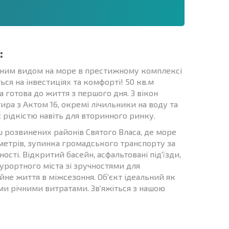
:
мним видом на море в престижному комплексі
ься на інвестиціях та комфорті! 50 кв.м
та готова до життя з першого дня. З вікон
ра з Актом 16, окремі лічильники на воду та
 рідкістю навіть для вторинного ринку.
 розвинених районів Святого Власа, де море
 метрів, зупинка громадського транспорту за
ості. Відкритий басейн, асфальтовані під'їзди,
урортного міста зі зручностями для
ійне життя в міжсезоння. Об'єкт ідеальний як
кими річними витратами. Зв'яжіться з нашою