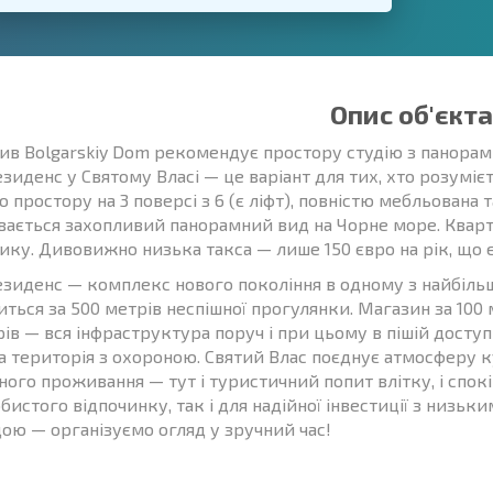
Опис об'єкта
ив Bolgarskiy Dom рекомендує простору студію з панора
зиденс у Святому Власі — це варіант для тих, хто розумієт
о простору на 3 поверсі з 6 (є ліфт), повністю мебльована 
вається захопливий панорамний вид на Чорне море. Кварти
ику. Дивовижно низька такса — лише 150 євро на рік, що є
езиденс — комплекс нового покоління в одному з найбільш
иться за 500 метрів неспішної прогулянки. Магазин за 100
ів — вся інфраструктура поруч і при цьому в пішій доступн
а територія з охороною. Святий Влас поєднує атмосферу к
ного проживання — тут і туристичний попит влітку, і спок
бистого відпочинку, так і для надійної інвестиції з низь
ою — організуємо огляд у зручний час!