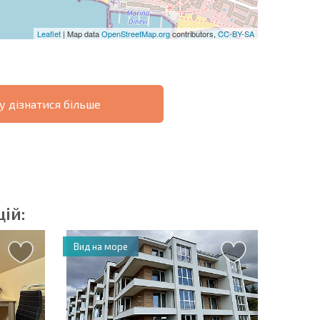
Leaflet
| Map data
OpenStreetMap.org
contributors,
CC-BY-SA
у дізнатися більше
ОВІСТЬ
ДИСТАНЦІЙНА
РОЗСТРОЧКА В
УГОДА
БОЛГАРІЇ
ій:
Вид на море
озсилку | Натискаючи кнопку, ви дозволяєте
їх даних.