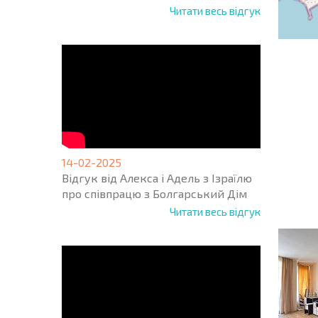
Читати весь відгук
НОВА 
ПОЛЬ
14-02-2025
ПРОГ
Відгук від Алекса і Адель з Ізраїлю
+1
United
про співпрацю з Болгарський Дім
States
Читати весь відгук
+1
* Поля обо