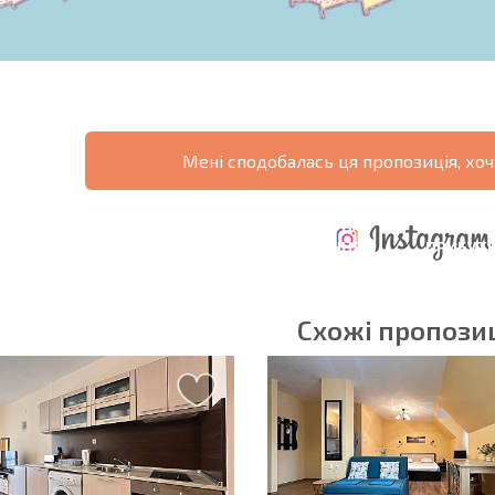
Мені сподобалась ця пропозиція, хоч
ЩОРІЧНІ
РОЗШИРЕНА
ВИТРАТИ ПРИ
ВИТРАТИ НА
ДЕ
ОТНА
КУПІВЛІ
УТРИМАННЯ
ПРИБУТК
РАМА
НЕРУХОМОСТІ
НЕРУХОМОСТІ
6%?
Схожі пропозиц
в'язкові для заповнення
Підписатися на р
використання сво