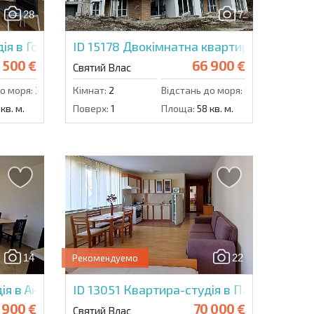
28
7
Надіслати повідомлення
ія в Горизонт
ID 15178
Двокімнатна квартира в Вілла 
 500 €
66 900 €
Святий Влас
о моря:
300 м.
Кімнат:
2
Відстань до моря:
800 м.
кв. м.
Поверх:
1
Площа:
58 кв. м.
14
22
Рекомендуемо
ія в Антонія
ID 13051
Квартира-студія в Панорама Фо
 900 €
70 000 €
Святий Влас