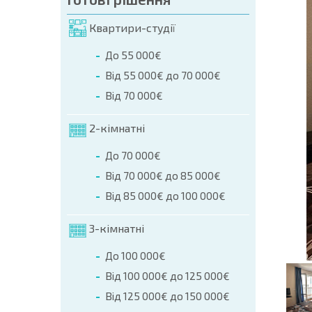
мовлення (Ім'я, E-mail, Телефон)
Квартири-студії
ння
До 55 000€
а телефоном:
Від 55 000€ до 70 000€
+359 8 9797 99 03
Від 70 000€
2-кімнатні
До 70 000€
Від 70 000€ до 85 000€
Від 85 000€ до 100 000€
3-кімнатні
До 100 000€
Від 100 000€ до 125 000€
Від 125 000€ до 150 000€