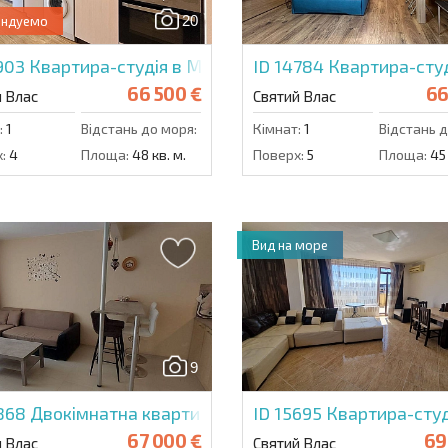
20
ендуемо
5903
Квартира-студія в Меджик Дрімс
ID 14784
Квартира-студ
66 500 €
66
й Влас
Святий Влас
:
1
Відстань до моря:
300 м.
Кімнат:
1
Відстань д
:
4
Площа:
48 кв. м.
Поверх:
5
Площа:
45 
Вид на море
9
5868
Двокімнатна квартира в Лайфстайл 1
ID 15695
Квартира-студ
67 000 €
69
й Влас
Святий Влас