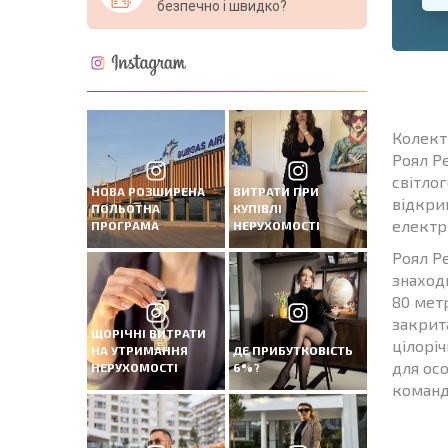
безпечно і швидко?
Колект
Роял Ре
світлог
НОВА РОЗШИРЕНА
ВИТРАТИ ПРИ
відкри
ПОЛЬОТНА
КУПІВЛІ
електр
ПРОГРАМА
НЕРУХОМОСТІ
Роял Р
знаход
80 метр
закрит
ЩОРІЧНІ ВИТРАТИ
цілоріч
НА УТРИМАННЯ
ДЕ ПРИБУТКОВІСТЬ
для осо
НЕРУХОМОСТІ
6%?
команд