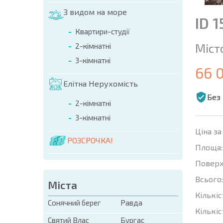
З видом на море
ID 
Квартири-студії
Міст
2-кімнатні
3-кімнатні
66 
Елітна Нерухомість
Без 
2-кімнатні
3-кімнатні
Ціна за
РОЗСРОЧКА!
Площа:
Поверх
Всього:
Міста
Кількіс
Сонячний берег
Равда
Кількіс
Святий Влас
Бургас