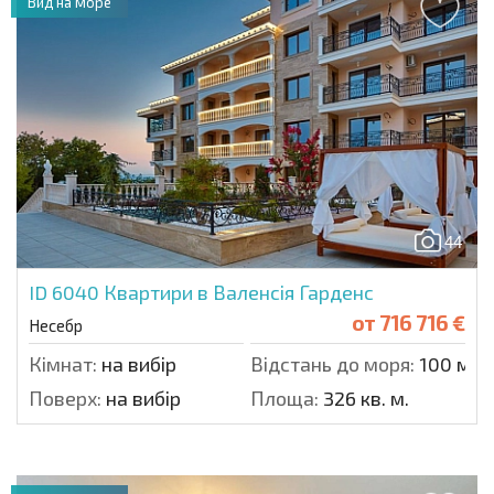
Вид на море
44
ID 6040
Квартири в Валенсія Гарденс
от
716 716 €
Несебр
Кімнат:
на вибір
Відстань до моря:
100 м.
Поверх:
на вибір
Площа:
326 кв. м.