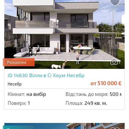
7
Розсрочка
ID 14630
Вілли в Сі Хоум Несебр
от
510 000 €
Несебр
Кімнат:
на вибір
Відстань до моря:
500 м.
Поверх:
1
Площа:
249 кв. м.