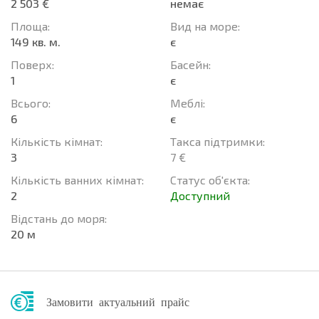
2 503 €
немає
Площа:
Вид на море:
149 кв. м.
є
Поверх:
Баcейн:
1
є
Всього:
Меблі:
6
є
Кількість кімнат:
Такса підтримки:
3
7 €
Кількість ванних кімнат:
Статус об'єкта:
2
Доступний
Відстань до моря:
20 м
Замовити актуальний прайс