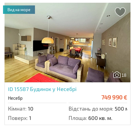
Вид на море
18
ID 15587
Будинок у Несебрі
749 990 €
Несебр
Кімнат:
10
Відстань до моря:
500 м.
Поверх:
1
Площа:
600 кв. м.