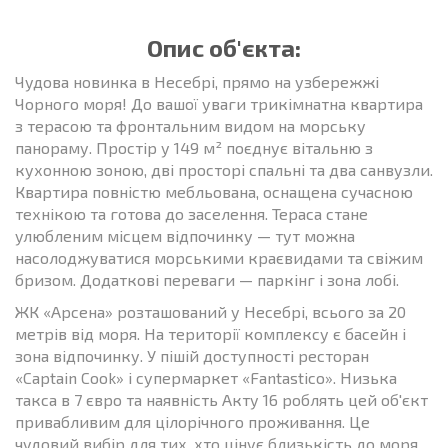
Опис об'єкта:
Чудова новинка в Несебрі, прямо на узбережжі
Чорного моря! До вашої уваги трикімнатна квартира
з терасою та фронтальним видом на морську
панораму. Простір у 149 м² поєднує вітальню з
кухонною зоною, дві просторі спальні та два санвузли.
Квартира повністю мебльована, оснащена сучасною
технікою та готова до заселення. Тераса стане
улюбленим місцем відпочинку — тут можна
насолоджуватися морськими краєвидами та свіжим
бризом. Додаткові переваги — паркінг і зона лобі.
ЖК «Арсена» розташований у Несебрі, всього за 20
метрів від моря. На території комплексу є басейн і
зона відпочинку. У пішій доступності ресторан
«Captain Cook» і супермаркет «Fantastico». Низька
такса в 7 євро та наявність Акту 16 роблять цей об'єкт
привабливим для цілорічного проживання. Це
чудовий вибір для тих, хто цінує близькість до моря