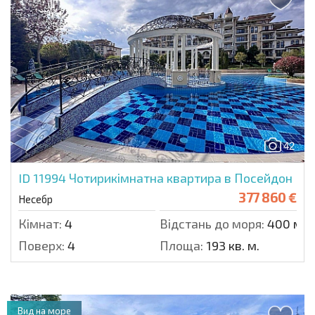
42
ID 11994
Чотирикімнатна квартира в Посейдон
377 860 €
Несебр
Кімнат:
4
Відстань до моря:
400 м.
Поверх:
4
Площа:
193 кв. м.
Вид на море