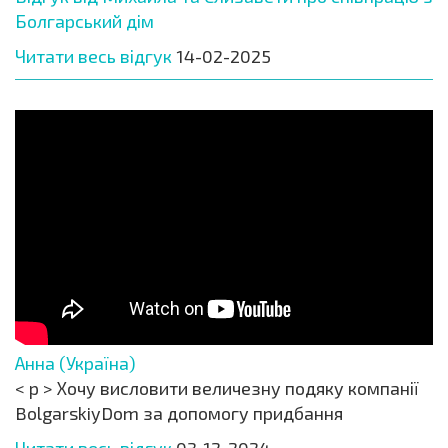
Болгарський дім
Читати весь відгук
14-02-2025
Анна (Україна)
< p > Хочу висловити величезну подяку компанії
BolgarskiyDom за допомогу придбання
Читати весь відгук
03-12-2024