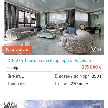
34
Рекомендуемо
ID 14254
Трикімнатна квартира в Poseidon
375 000 €
Несебр
Кімнат:
3
Відстань до моря:
350 м.
Поверх:
4
Площа:
270 кв. м.