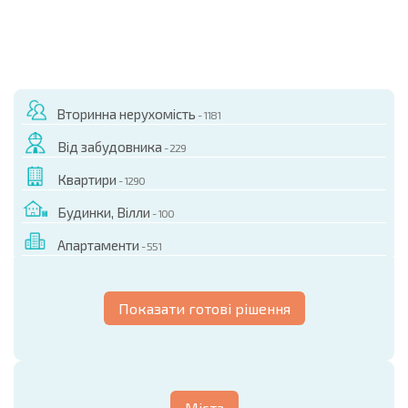
Вторинна нерухомість
- 1181
Від забудовника
- 229
Квартири
- 1290
Будинки, Вілли
- 100
Апартаменти
- 551
Показати готові рішення
Міста