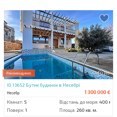
65
Рекомендуемо
ID 13652
Бутик будинок в Несебрі
1 300 000 €
Несебр
Кімнат:
5
Відстань до моря:
400 м.
Поверх:
1
Площа:
260 кв. м.