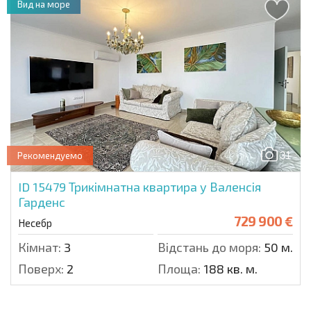
Вид на море
31
Рекомендуемо
ID 15479
Трикімнатна квартира у Валенсія
Гарденс
729 900 €
Несебр
Кімнат:
3
Відстань до моря:
50 м.
Поверх:
2
Площа:
188 кв. м.