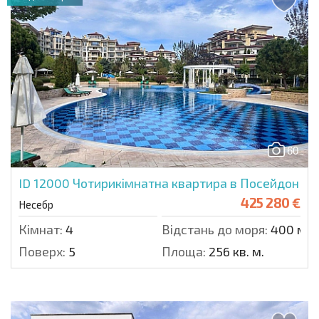
60
ID 12000
Чотирикімнатна квартира в Посейдон
425 280 €
Несебр
Кімнат:
4
Відстань до моря:
400 м.
Поверх:
5
Площа:
256 кв. м.