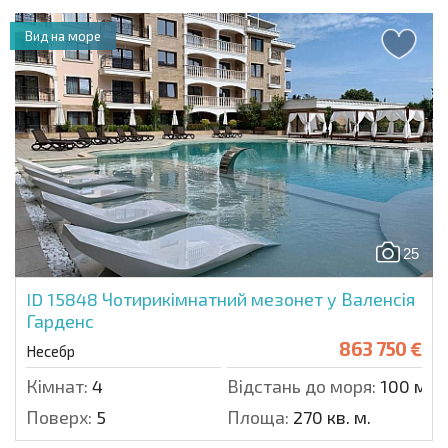
Вид на море
25
ID 15848
Чотирикімнатний мезонет у Валенсія
Гарденс
863 750 €
Несебр
Кімнат:
4
Відстань до моря:
100 м.
Поверх:
5
Площа:
270 кв. м.