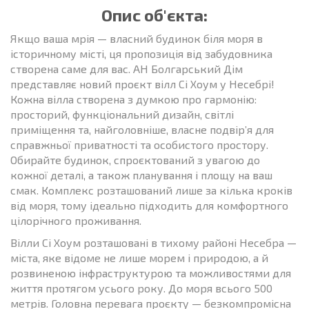
Опис об'єкта:
Якщо ваша мрія — власний будинок біля моря в
історичному місті, ця пропозиція від забудовника
створена саме для вас. АН Болгарський Дім
представляє новий проєкт вілл Сі Хоум у Несебрі!
Кожна вілла створена з думкою про гармонію:
просторий, функціональний дизайн, світлі
приміщення та, найголовніше, власне подвір’я для
справжньої приватності та особистого простору.
Обирайте будинок, спроєктований з увагою до
кожної деталі, а також планування і площу на ваш
смак. Комплекс розташований лише за кілька кроків
від моря, тому ідеально підходить для комфортного
цілорічного проживання.
Вілли Сі Хоум розташовані в тихому районі Несебра —
міста, яке відоме не лише морем і природою, а й
розвиненою інфраструктурою та можливостями для
життя протягом усього року. До моря всього 500
метрів. Головна перевага проєкту — безкомпромісна