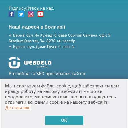
Підписуйтесь на нас:
Наші адреси в Болгарії
м.
Варна
,
бул. Ян Хуніаді 6, база Сортові Семена, офіс 5
Stadium Quarter, 34
,
8230
, м.
Несебр
RU
м.
Бургас
,
вул. Даме Груєв 6, офіс 4
€
EN
$
UA
Розробка та SEO просування сайтів
₽
PL
Мы используем файлы cookie, щоб забезпечити вам
кращу роботу на нашому веб-сайті. Якщо ви
₴
DE
продовжите, ми припустимо, що ви погоджуєтесь
отримати всі файли cookie на нашому веб-сайті.
zł
BG
ЕИК 201160903
Детальніше
Нерухомість в Болгарії © 2026
ОК
€
ХОЧУ ПРОДАТИ
ХОЧУ КУПИТИ
UA