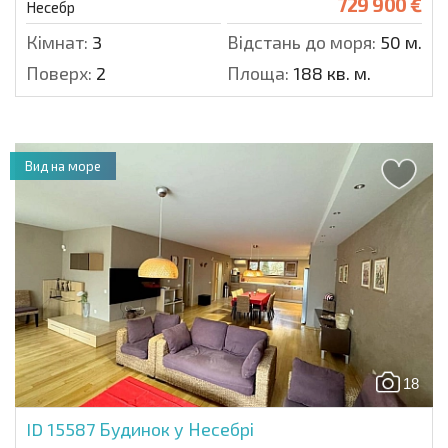
729 900 €
Несебр
Кімнат:
3
Відстань до моря:
50 м.
Поверх:
2
Площа:
188 кв. м.
Вид на море
18
ID 15587
Будинок у Несебрі