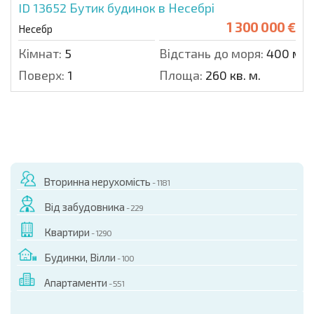
ID 13652
Бутик будинок в Несебрі
1 300 000 €
Несебр
Кімнат:
5
Відстань до моря:
400 м.
Поверх:
1
Площа:
260 кв. м.
Вторинна нерухомість
- 1181
Від забудовника
- 229
Квартири
- 1290
Будинки, Вілли
- 100
Апартаменти
- 551