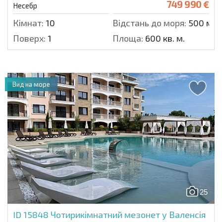
749 990 €
Несебр
Кімнат:
10
Відстань до моря:
500 м.
Поверх:
1
Площа:
600 кв. м.
Вид на море
25
ID 15848
Чотирикімнатний мезонет у Валенсія