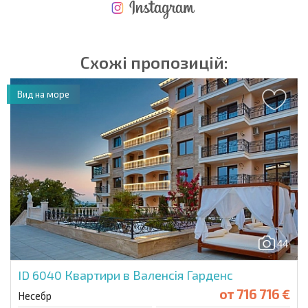
НОВА РОЗШИРЕНА ПОЛЬОТНА ПРОГРАМА
ВИТРАТИ ПРИ КУПІВЛІ НЕРУХОМОСТІ
ЩОРІЧНІ ВИТРАТИ НА УТРИМАННЯ НЕРУХОМОСТІ
Схожі пропозицій:
Вид на море
44
ID 6040
Квартири в Валенсія Гарденс
от
716 716 €
Несебр