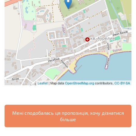
Leaflet
| Map data
OpenStreetMap.org
contributors,
CC-BY-SA
Мені сподобалась ця пропозиція, хочу дізнатися
більше