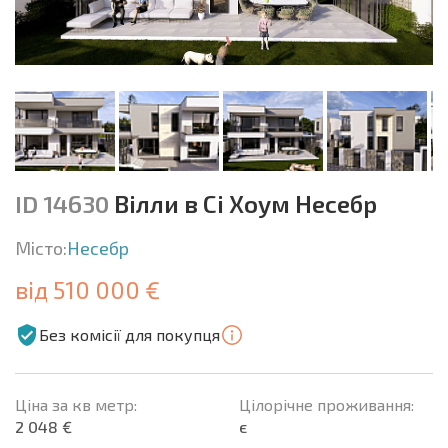
ID 14630
Вілли в Сі Хоум Несебр
Місто:
Несебр
від 510 000 €
Без комісії для покупця
Ціна за кв метр:
Цілорічне проживання:
2 048 €
є