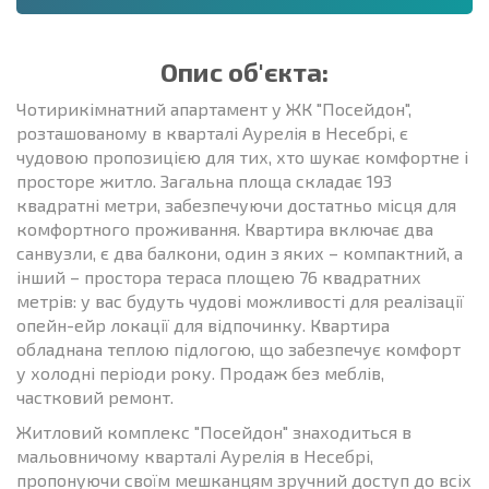
Опис об'єкта:
Чотирикімнатний апартамент у ЖК "Посейдон",
розташованому в кварталі Аурелія в Несебрі, є
чудовою пропозицією для тих, хто шукає комфортне і
просторе житло. Загальна площа складає 193
квадратні метри, забезпечуючи достатньо місця для
комфортного проживання. Квартира включає два
санвузли, є два балкони, один з яких – компактний, а
інший – простора тераса площею 76 квадратних
метрів: у вас будуть чудові можливості для реалізації
опейн-ейр локації для відпочинку. Квартира
обладнана теплою підлогою, що забезпечує комфорт
у холодні періоди року. Продаж без меблів,
частковий ремонт.
Житловий комплекс "Посейдон" знаходиться в
мальовничому кварталі Аурелія в Несебрі,
пропонуючи своїм мешканцям зручний доступ до всіх