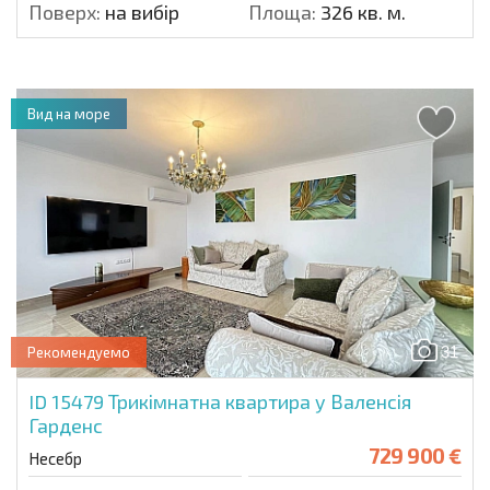
Поверх:
на вибір
Площа:
326 кв. м.
Вид на море
31
Рекомендуемо
ID 15479
Трикімнатна квартира у Валенсія
Гарденс
729 900 €
Несебр