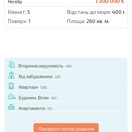
1 300 000 €
Несебр
Кімнат:
5
Відстань до моря:
400 м.
Поверх:
1
Площа:
260 кв. м.
Вторинна нерухомість
- 1181
Від забудовника
- 229
Квартири
- 1290
Будинки, Вілли
- 100
Апартаменти
- 551
Показати готові рішення