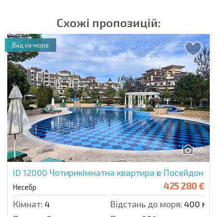
Схожі пропозицій:
Вид на море
60
ID 12000
Чотирикімнатна квартира в Посейдон
425 280 €
Несебр
Кімнат:
4
Відстань до моря:
400 м.