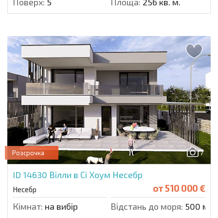
Поверх:
5
Площа:
256 кв. м.
7
Розсрочка
ID 14630
Вілли в Сі Хоум Несебр
от
510 000 €
Несебр
Кімнат:
на вибір
Відстань до моря:
500 м.