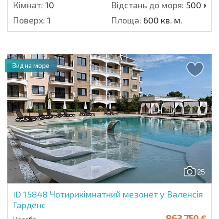
Кімнат:
10
Відстань до моря:
500 м.
Поверх:
1
Площа:
600 кв. м.
Вид на море
25
ID 15848
Чотирикімнатний мезонет у Валенсія
Гарденс
863 750 €