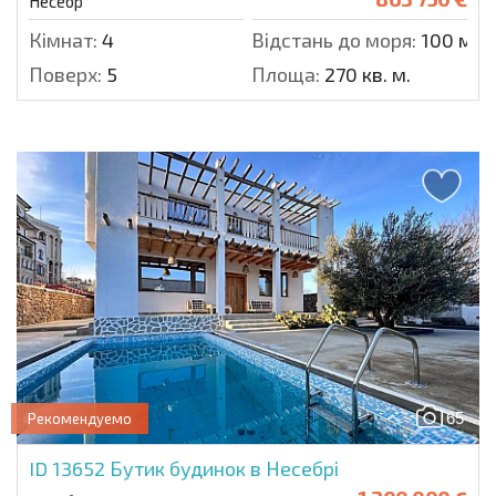
Несебр
Кімнат:
4
Відстань до моря:
100 м.
Поверх:
5
Площа:
270 кв. м.
65
Рекомендуемо
ID 13652
Бутик будинок в Несебрі