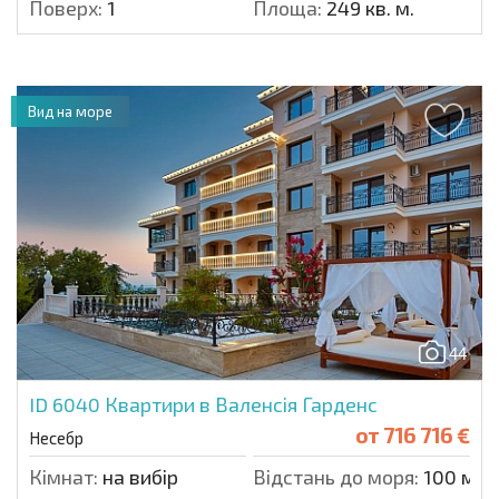
Поверх:
1
Площа:
249 кв. м.
Вид на море
44
ID 6040
Квартири в Валенсія Гарденс
от
716 716 €
Несебр
Кімнат:
на вибір
Відстань до моря:
100 м.