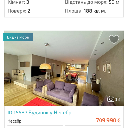
Кімнат:
3
Відстань до моря:
50 м.
Поверх:
2
Площа:
188 кв. м.
Вид на море
18
ID 15587
Будинок у Несебрі
749 990 €
Несебр