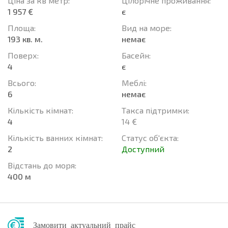
Ціна за кв метр:
Цілорічне проживання:
1 957 €
є
Площа:
Вид на море:
193 кв. м.
немає
Поверх:
Баcейн:
4
є
Всього:
Меблі:
6
немає
Кількість кімнат:
Такса підтримки:
4
14 €
Кількість ванних кімнат:
Статус об'єкта:
2
Доступний
Відстань до моря:
400 м
Замовити актуальний прайс