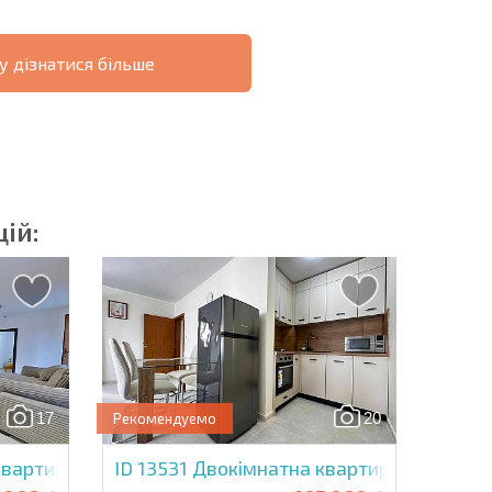
у дізнатися більше
ОВІСТЬ
ДИСТАНЦІЙНА
РОЗСТРОЧКА В
УГОДА
БОЛГАРІЇ
ій:
озсилку | Натискаючи кнопку, ви дозволяєте
їх даних.
17
20
Рекомендуемо
Надіслати повідомлення
вартира в Олімп
ID 13531
Двокімнатна квартира в Шато Н