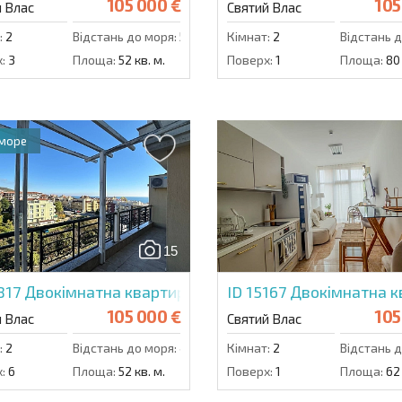
105 000 €
105
й Влас
Святий Влас
:
2
Відстань до моря:
50 м.
Кімнат:
2
Відстань д
:
3
Площа:
52 кв. м.
Поверх:
1
Площа:
80 
 море
15
817
Двокімнатна квартира в Веселка 2
ID 15167
Двокімнатна к
105 000 €
105
й Влас
Святий Влас
:
2
Відстань до моря:
400 м.
Кімнат:
2
Відстань д
:
6
Площа:
52 кв. м.
Поверх:
1
Площа:
62 