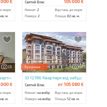
 000 €
105 000 €
Святий Влас
о моря:
300 м.
Кімнат:
2
Відстань до моря:
100 м.
кв. м.
Поверх:
2
Площа:
82 кв. м.
15
10
Розсрочка
вартира в Адмірал
ID 12786
Квартири від забудовника в Свя
 000 €
от
105 080 €
Святий Влас
о моря:
200 м.
Кімнат:
на вибір
Відстань до моря:
700 м.
кв. м.
Поверх:
на вибір
Площа:
52 кв. м.