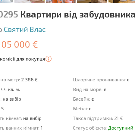
10295
Квартири від забудовника 
о:
Святий Влас
105 000 €
комісії для покупця
 кв метр:
2 386 €
Цілорічне проживання:
є
44 кв. м.
Вид на море:
є
:
на вибір
Баcейн:
є
5
Меблі:
є
ть кімнат:
на вибір
Такса підтримки:
21 €
ть ванних кімнат:
1
Статус об'єкта:
Доступний