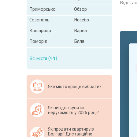
Відстан
Приморсько
Обзор
Созополь
Несебр
Кошариця
Варна
Поморіє
Бяла
+1
United
States
Всі міста (44)
+1
* Поля обо
Свернут
Яке місто краще вибрати?
Як вигідно купити
нерухомість у 2026 році?
Як продати квартиру в
Болгарії Дистанційно