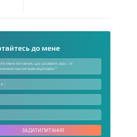
ртайтесь до мене
ED
озсилку | Натискаючи кнопку, ви дозволяєте
TES
їх даних.
Надіслати повідомлення
ЗАДАТИ ПИТАННЯ