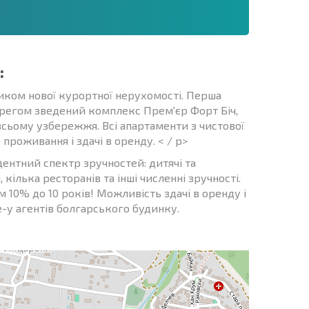
:
иком нової курортної нерухомості. Перша
 берегом зведений комплекс Прем'єр Форт Біч,
всьому узбережжя. Всі апартаменти з чистової
роживання і здачі в оренду. < / p>
ентний спектр зручностей: дитячі та
 кілька ресторанів та інші численні зручності.
10% до 10 років! Можливість здачі в оренду і
е-у агентів болгарського будинку.