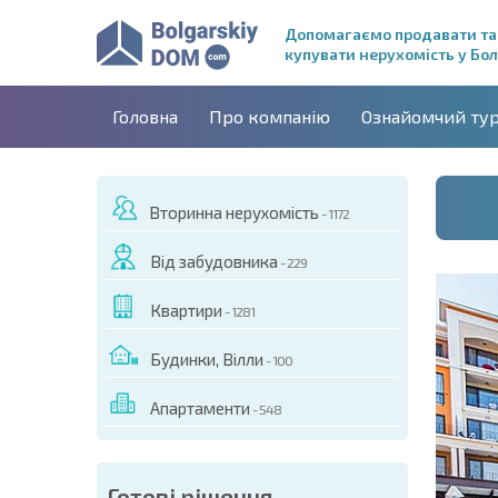
Допомагаємо продавати та
купувати нерухомість у Бол
Головна
Про компанію
Ознайомчий ту
Вторинна нерухомість
- 1172
Від забудовника
- 229
Квартири
- 1281
Будинки, Вілли
- 100
Апартаменти
- 548
ДЕО ЦЬОГО ОБ'ЄКТА
Готові рішення