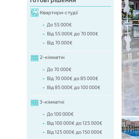
мовлення (Ім'я, E-mail, Телефон)
Квартири-студії
ння
До 55 000€
а телефоном:
Від 55 000€ до 70 000€
+359 8 9797 99 03
Від 70 000€
2-кімнатні
До 70 000€
Від 70 000€ до 85 000€
Від 85 000€ до 100 000€
3-кімнатні
До 100 000€
Від 100 000€ до 125 000€
Від 125 000€ до 150 000€