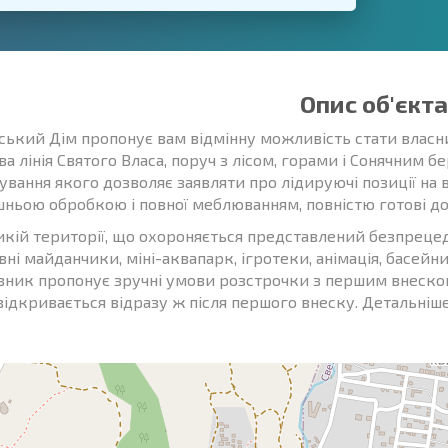
Опис об'єкта
ський Дім пропонує вам відмінну можливість стати власн
ва лінія Святого Власа, поруч з лісом, горами і Сонячним
ування якого дозволяє заявляти про лідируючі позиції на 
шньою обробкою і повної меблюванням, повністю готові до п
икій території, що охороняється представлений безпрецед
ні майданчики, міні-аквапарк, ігротеки, анімація, басейни,
вник пропонує зручні умови розстрочки з першим внеском 
 відкривається відразу ж після першого внеску. Детальніш