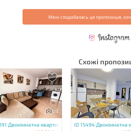
Мені сподобалась ця пропозиція, хоч
ЩОРІЧНІ
РОЗШИРЕНА
ВИТРАТИ ПРИ
ВИТРАТИ НА
ДЕ
ОТНА
КУПІВЛІ
УТРИМАННЯ
ПРИБУТК
РАМА
НЕРУХОМОСТІ
НЕРУХОМОСТІ
6%?
Схожі пропозиц
в'язкові для заповнення
Підписатися на р
використання сво
23
091
Двокімнатна квартира в Арена 1
ID 15494
Двокімнатна к