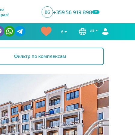
мо
+359 56 919 898
BG
раз!
ua
€
Фильтр по комплексам