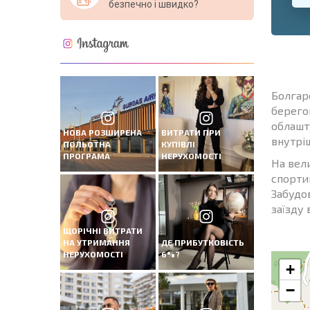
безпечно і швидко?
Болгар
берего
облашт
НОВА РОЗШИРЕНА
ВИТРАТИ ПРИ
внутрі
ПОЛЬОТНА
КУПІВЛІ
ПРОГРАМА
НЕРУХОМОСТІ
На вел
спортив
Забудо
заїзду
ЩОРІЧНІ ВИТРАТИ
НА УТРИМАННЯ
ДЕ ПРИБУТКОВІСТЬ
НЕРУХОМОСТІ
6%?
+
−