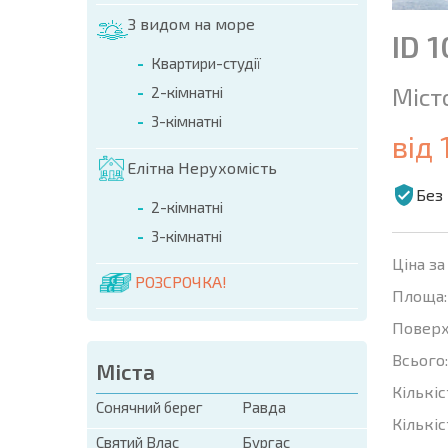
З видом на море
ID 
Квартири-студії
Міст
2-кімнатні
3-кімнатні
від 
Елітна Нерухомість
Без 
2-кімнатні
3-кімнатні
Ціна за
РОЗСРОЧКА!
Площа:
Поверх
Всього:
Міста
Кількіс
Сонячний берег
Равда
Кількіс
Святий Влас
Бургас