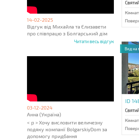
Святи
Кімнат
14-02-2025
Поверх
Відгук від Михайла та Єлизавети
про співпрацю з Болгарський дім
Читати весь відгук
Вид на
ID 14
03-12-2024
Святи
Анна (Україна)
Кімнат
< p > Хочу висловити величезну
Поверх
подяку компанії BolgarskiyDom за
допомогу придбання