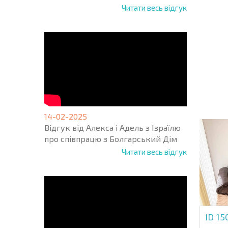
Читати весь відгук
НОВА 
ПОЛЬ
ПРОГ
+1
United
States
+1
14-02-2025
Відгук від Алекса і Адель з Ізраїлю
* Поля обо
про співпрацю з Болгарський Дім
Читати весь відгук
ID 15