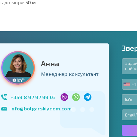
ь до моря:
50 м
Зве
Анна
в'язкові для заповнення
Менеджер консультант
ь форму
+1
UNIT
Підписатися на р
STA
використання сво
+1
+359 8 97 97 99 03
info@bolgarskiydom.com