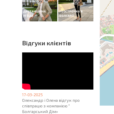
ДИСТАНЦІЙНА
РОЗСТРОЧКА В
УГОДА
БОЛГАРІЇ
Вiдгуки клієнтів
17-03-2025
Олександр і Олена відгук про
співпрацю з компанією "
Болгарський Дім»