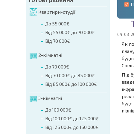
П
Квартири-студії
До 55 000€
Від 55 000€ до 70 000€
04-08-2
Від 70 000€
Як по
плану
2-кімнатні
буді
Спіль
До 70 000€
Під б
Від 70 000€ до 85 000€
звед
Від 85 000€ до 100 000€
інфра
реалі
3-кімнатні
буде 
До 100 000€
пізні
Від 100 000€ до 125 000€
НОВА 
Від 125 000€ до 150 000€
ПОЛЬ