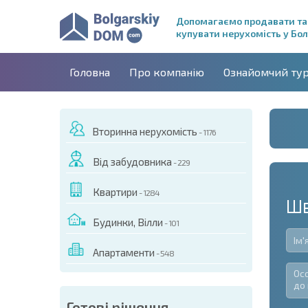
Допомагаємо продавати та
купувати нерухомість у Бол
Головна
Про компанію
Ознайомчий ту
Вторинна нерухомість
- 1176
Від забудовника
- 229
Квартири
- 1284
Шв
Будинки, Вілли
- 101
Апартаменти
- 548
Готові рішення