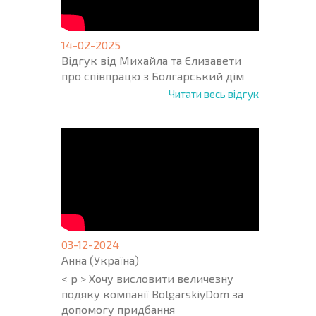
14-02-2025
Відгук від Михайла та Єлизавети
про співпрацю з Болгарський дім
Читати весь відгук
03-12-2024
Анна (Україна)
< p > Хочу висловити величезну
подяку компанії BolgarskiyDom за
допомогу придбання