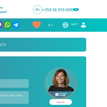
мо
+359 56 919 898
BG
раз!
ua
€
СТІ
Анна