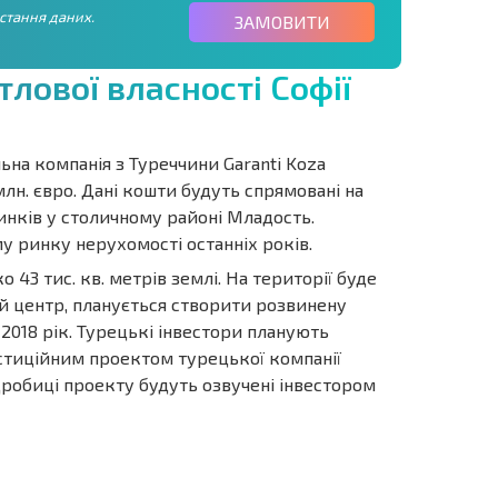
стання даних.
ЗАМОВИТИ
т
л
о
в
о
ї
в
л
а
с
н
о
с
т
і
С
о
ф
і
ї
ьна компанія з Туреччини Garanti Koza
лн. євро. Дані кошти будуть спрямовані на
инків у столичному районі Младость.
у ринку нерухомості останніх років.
43 тис. кв. метрів землі. На території буде
й центр, планується створити розвинену
2018 рік. Турецькі інвестори планують
вестиційним проектом турецької компанії
одробиці проекту будуть озвучені інвестором
ОВІСТЬ
ДИСТАНЦІЙНА
РОЗСТРОЧКА В