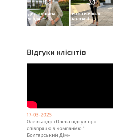
ДИСТАНЦІЙНА
РОЗСТРОЧКА В
УГОДА
БОЛГАРІЇ
Вiдгуки клієнтів
17-03-2025
Олександр і Олена відгук про
співпрацю з компанією "
Болгарський Дім»