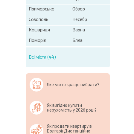
Приморсько
Обзор
Созополь
Несебр
Кошариця
Варна
Поморіє
Бяла
Всі міста (44)
Яке місто краще вибрати?
Як вигідно купити
нерухомість у 2026 році?
Як продати квартиру в
Болгарії Дистанційно