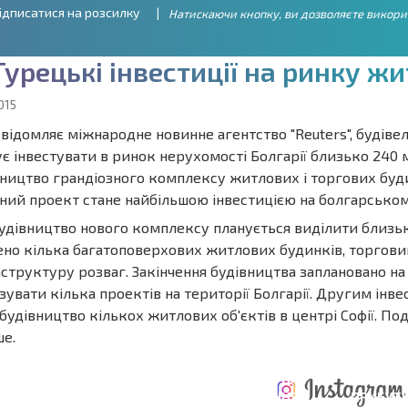
ідписатися на розсилку
Натискаючи кнопку, ви дозволяєте викори
Т
у
р
е
ц
ь
к
і
і
н
в
е
с
т
и
ц
і
ї
н
а
р
и
н
к
у
ж
и
015
відомляє міжнародне новинне агентство "Reuters", будівел
є інвестувати в ринок нерухомості Болгарії близько 240 м
вництво грандіозного комплексу житлових і торгових буд
ний проект стане найбільшою інвестицією на болгарськом
удівництво нового комплексу планується виділити близько 
ено кілька багатоповерхових житлових будинків, торгови
структуру розваг. Закінчення будівництва заплановано на 
зувати кілька проектів на території Болгарії. Другим ін
будівництво кількох житлових об'єктів в центрі Софії. П
ше.
ЩОРІЧНІ
РОЗШИРЕНА
ВИТРАТИ ПРИ
ВИТРАТИ НА
ДЕ
ОТНА
КУПІВЛІ
УТРИМАННЯ
ПРИБУТК