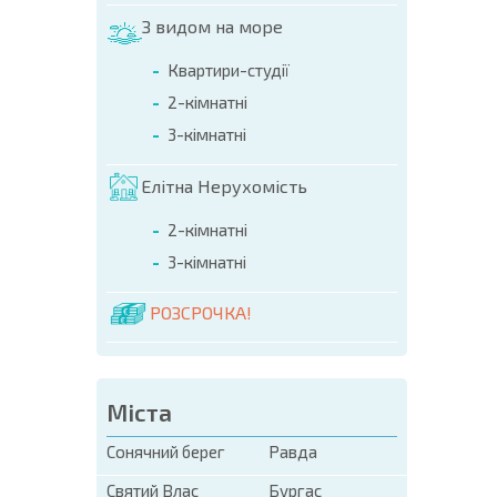
ПРОГ
З видом на море
Квартири-студії
2-кімнатні
3-кімнатні
Елітна Нерухомість
2-кімнатні
3-кімнатні
РОЗСРОЧКА!
Міста
Сонячний берег
Равда
Святий Влас
Бургас