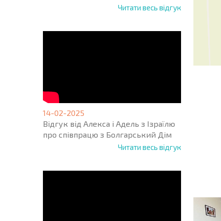
Читати весь відгук
14-02-2025
Відгук від Алекса і Адель з Ізраїлю
про співпрацю з Болгарський Дім
НОВА 
Читати весь відгук
ПОЛЬ
ПРОГ
+1
United
States
+1
* Поля обо