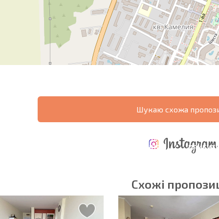
Шукаю схожа пропози
ЩОРІЧНІ
РОЗШИРЕНА
ВИТРАТИ ПРИ
ВИТРАТИ НА
ДЕ
ОТНА
КУПІВЛІ
УТРИМАННЯ
ПРИБУТК
РАМА
НЕРУХОМОСТІ
НЕРУХОМОСТІ
6%?
Схожі пропозиц
в'язкові для заповнення