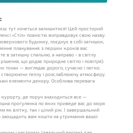
:
ієш: тут хочеться залишитися! Цей просторий
ксі «Стіл» повністю виправдовує свою назву.
оверхового будинку, поєднує в собі затишок,
мінне планування: з перших кроків вас
е в затишну спальню, а направо - в світлу
 рішення, що додає природне світло і повітря).
х тонах — виглядає дорого, сучасно і легко.
, створюючи теплу і розслаблюючу атмосферу.
укані елементи декору. Особлива перевага
а курорту, де поруч знаходиться все —
спішна прогулянка по яких приведе вас до моря
 як влітку, так і цілий рік. І завершальний
о заощадить вам кошти на утримання вашої
маком і настроєм. Ідеальний варіант для