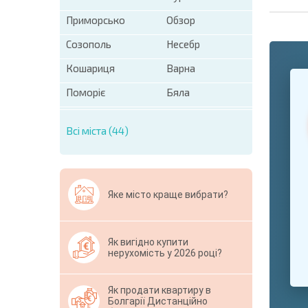
Приморсько
Обзор
Созополь
Несебр
Кошариця
Варна
+1
United
States
Поморіє
Бяла
+1
Всі міста (44)
* Поля обо
Свернут
Яке місто краще вибрати?
Як вигідно купити
нерухомість у 2026 році?
Як продати квартиру в
Болгарії Дистанційно