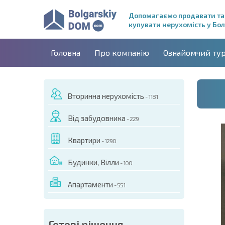
Допомагаємо продавати та
купувати нерухомість у Бол
Головна
Про компанію
Ознайомчий ту
Вторинна нерухомість
- 1181
Від забудовника
- 229
Квартири
- 1290
Будинки, Вілли
- 100
Апартаменти
- 551
ДЕО ЦЬОГО ОБ'ЄКТА
Готові рішення