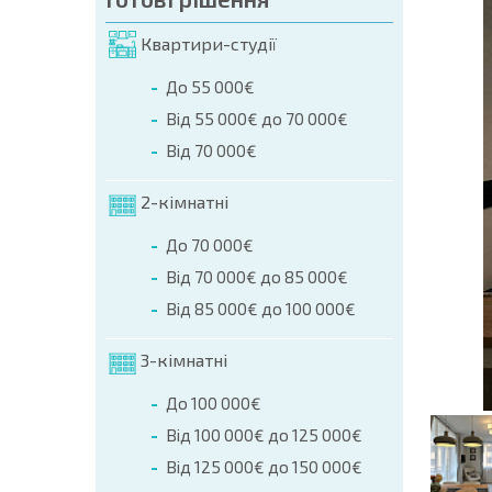
мовлення (Ім'я, E-mail, Телефон)
Квартири-студії
ння
До 55 000€
а телефоном:
Від 55 000€ до 70 000€
+359 8 9797 99 03
Від 70 000€
2-кімнатні
До 70 000€
Від 70 000€ до 85 000€
Від 85 000€ до 100 000€
3-кімнатні
До 100 000€
Від 100 000€ до 125 000€
Від 125 000€ до 150 000€