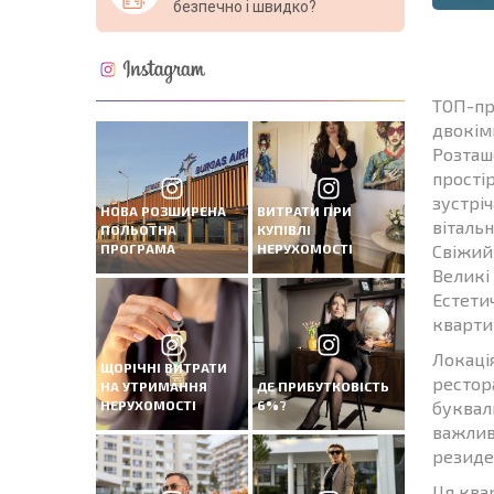
безпечно і швидко?
ТОП-пр
двокім
Розташ
прості
зустріч
НОВА РОЗШИРЕНА
ВИТРАТИ ПРИ
вітальн
ПОЛЬОТНА
КУПІВЛІ
ПРОГРАМА
НЕРУХОМОСТІ
Свіжий
Великі
Естети
квартир
Локаці
ЩОРІЧНІ ВИТРАТИ
рестор
НА УТРИМАННЯ
ДЕ ПРИБУТКОВІСТЬ
НЕРУХОМОСТІ
6%?
букваль
важлив
резиден
Ця квар