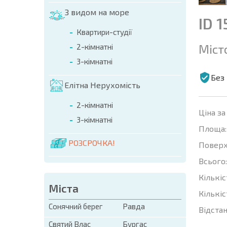
З видом на море
ID 1
Квартири-студії
Міст
2-кімнатні
3-кімнатні
Без 
Елітна Нерухомість
2-кімнатні
Ціна за
3-кімнатні
Площа:
РОЗСРОЧКА!
Поверх
Всього:
Кількіс
Міста
Кількіс
Сонячний берег
Равда
Відстан
Святий Влас
Бургас