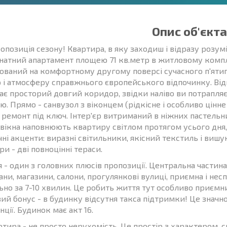
Опис об'єкта
опозиція сезону! Квартира, в яку заходиш і відразу розум
натний апартамент площею 71 кв.метр в житловому компле
ований на комфортному другому поверсі сучасного п'ятип
р і атмосферу справжнього європейського відпочинку. Від
ає просторий довгий коридор, звідки наліво ви потрапляєт
ю. Прямо - санвузол з віконцем (рідкісне і особливо цінне
 ремонт під ключ. Інтер'єр витриманий в ніжних пастельни
 вікна наповнюють квартиру світлом протягом усього дня
чні акценти: виразні світильники, якісний текстиль і виш
и - дві повноцінні тераси.
я - один з головних плюсів пропозиції. Центральна частин
ани, магазини, салони, прогулянкові вулиці, приємна і не
но за 7-10 хвилин. Це робить життя тут особливо приємним
ий бонус - в будинку відсутня такса підтримки! Це значн
ції. Будинок має акт 16.
тира - не просто нерухомість. Це простір з характером, с