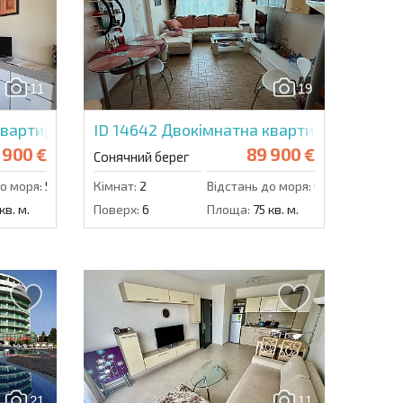
озсилку | Натискаючи кнопку, ви дозволяєте
їх даних.
11
19
Надіслати повідомлення
вартира в Роял Сан
ID 14642
Двокімнатна квартира в Глобал 
 900 €
89 900 €
Сонячний берег
о моря:
500 м.
Кімнат:
2
Відстань до моря:
600 м.
кв. м.
Поверх:
6
Площа:
75 кв. м.
21
11