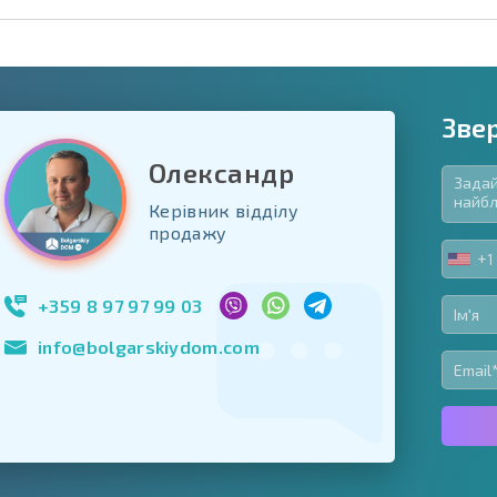
Зве
Олександр
Керівник відділу
в'язкові для заповнення
продажу
ь форму
+1
UNIT
Підписатися на р
STA
використання сво
+1
+359 8 97 97 99 03
info@bolgarskiydom.com