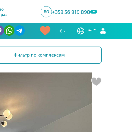
мо
+359 56 919 898
BG
раз!
ua
€
Фильтр по комплексам