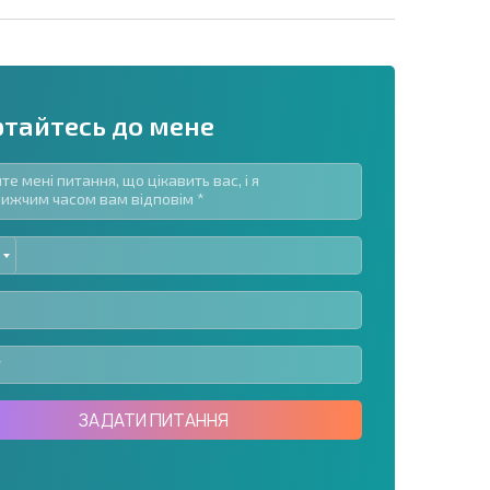
ртайтесь до мене
ED
озсилку | Натискаючи кнопку, ви дозволяєте
TES
їх даних.
Надіслати повідомлення
ЗАДАТИ ПИТАННЯ