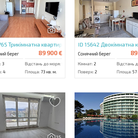
Підписатися на р
використання сво
16
765
Трикімнатна квартира в Nessebar Fort Club
ID 15642
Двокімнатна к
89 900 €
89
ний берег
Сонячний берег
:
3
Відстань до моря:
900 м.
Кімнат:
2
Відстань д
:
4
Площа:
73 кв. м.
Поверх:
2
Площа:
57 
15