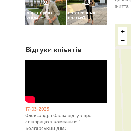
життя, 
ДИСТАНЦІЙНА
РОЗСТРОЧКА В
УГОДА
БОЛГАРІЇ
+
−
Вiдгуки клієнтів
17-03-2025
Олександр і Олена відгук про
співпрацю з компанією "
Болгарський Дім»