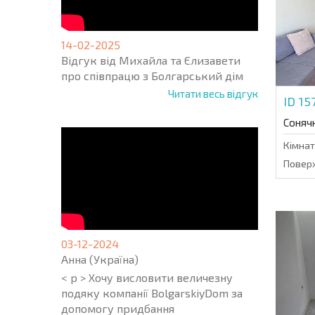
14-02-2025
Відгук від Михайла та Єлизавети
про співпрацю з Болгарський дім
Читати весь відгук
ID 15
Соняч
Кімнат
Поверх
03-12-2024
Анна (Україна)
< p > Хочу висловити величезну
подяку компанії BolgarskiyDom за
допомогу придбання