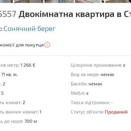
5557
Двокімнатна квартира в С
о:
Сонячний берег
комісії для покупця
 кв метр:
1 266 €
Цілорічне проживання:
є
71 кв. м.
Вид на море:
немає
:
2
Баcейн:
немає
5
Меблі:
є
ть кімнат:
2
Такса підтримки:
-
ть ванних кімнат:
1
Статус об'єкта:
Проданий
ь до моря:
700 м