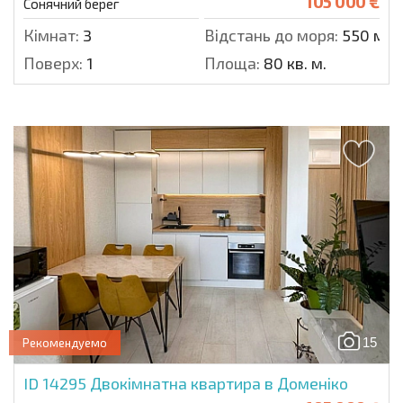
105 000 €
Сонячний берег
Кімнат:
3
Відстань до моря:
550 м.
Поверх:
1
Площа:
80 кв. м.
15
Рекомендуемо
ID 14295
Двокімнатна квартира в Доменіко