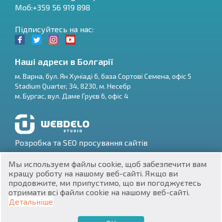
Моб:+359 56 919 898
Підписуйтесь на нас:
Наші адреси в Болгарії
м.
Варна
,
бул. Ян Хуніаді 6, база Сортові Семена, офіс 5
Stadium Quarter, 34
,
8230
, м.
Несебр
RU
м.
Бургас
,
вул. Даме Груєв 6, офіс 4
€
EN
$
UA
Розробка та SEO просування сайтів
₽
PL
Мы используем файлы cookie, щоб забезпечити вам
кращу роботу на нашому веб-сайті. Якщо ви
₴
DE
продовжите, ми припустимо, що ви погоджуєтесь
отримати всі файли cookie на нашому веб-сайті.
zł
BG
ЕИК 201160903
Детальніше
Нерухомість в Болгарії © 2026