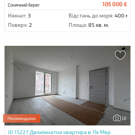
105 000 €
Сонячний берег
Кімнат:
3
Відстань до моря:
400 м.
Поверх:
2
Площа:
85 кв. м.
16
Рекомендуемо
ID 15227
Двокімнатна квартира в Ля Мер