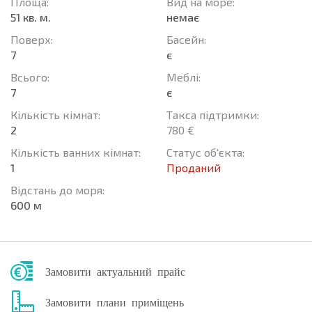
Площа:
Вид на море:
51 кв. м.
немає
Поверх:
Баcейн:
7
є
Всього:
Меблі:
7
є
Кількість кімнат:
Такса підтримки:
2
780 €
Кількість ванних кімнат:
Статус об'єкта:
1
Проданий
Відстань до моря:
600 м
Замовити актуальний прайс
Замовити плани приміщень