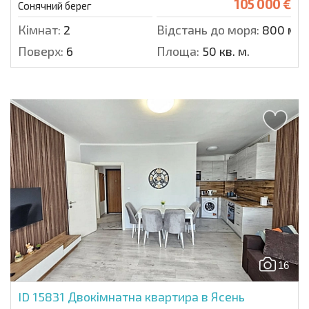
105 000 €
Сонячний берег
Кімнат:
2
Відстань до моря:
800 м.
Поверх:
6
Площа:
50 кв. м.
16
ID 15831
Двокімнатна квартира в Ясень