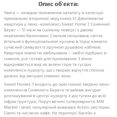
Опис об'єкта:
Увага — ліквідне поповнення каталогу в категорії
преміальної вторинної нерухомості! Двокімнатна
квартира у люкс-комплексі Sweet Home 7, Сонячний
Берег — 51 кв.м на сьомому поверсі з двома
окремими балконами. Спальня ізольована, світла
вітальня з функціональною кухнею в торці кімнати,
сучасний санвузол із зручною душовою кабіною.
Квартира повністю мебльована — меблі підібрані зі
смаком, усе готово для проживання. З вікон
відкривається вид на зелені гори та сусідні
комплекси курорту, що створює відчуття спокою
далеко від метушні пляжної зони.
Sweet Homes 7 входить до престижної мережі люкс-
комплексів Сонячного Берега та займає вигідне
розташування в центрі курорту з доступом до всієї
інфраструктури. Поруч великі супермаркети ММ
Market і Janet, популярний аквапарк Action, ресторан
Gianni та численні кафе. На території: басейн з