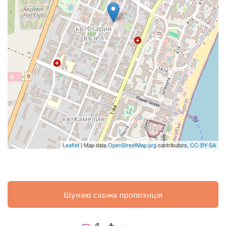
Leaflet
| Map data
OpenStreetMap.org
contributors,
CC-BY-SA
Шукаю схожа пропозиція