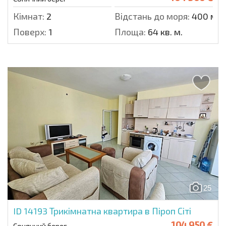
Кімнат:
2
Відстань до моря:
400 м.
Поверх:
1
Площа:
64 кв. м.
25
ID 14193
Трикімнатна квартира в Піроп Сіті
104 950 €