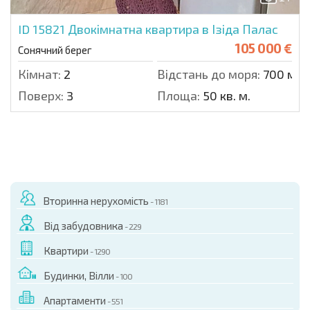
ID 15821
Двокімнатна квартира в Ізіда Палас
105 000 €
Сонячний берег
Кімнат:
2
Відстань до моря:
700 м.
Поверх:
3
Площа:
50 кв. м.
Вторинна нерухомість
- 1181
Від забудовника
- 229
Квартири
- 1290
Будинки, Вілли
- 100
Апартаменти
- 551