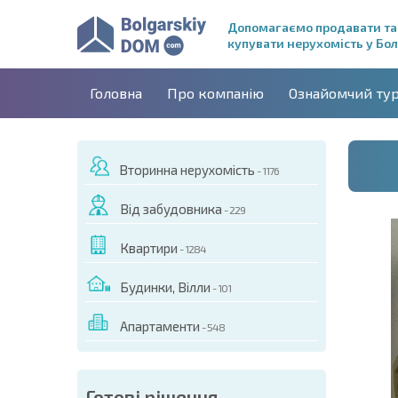
Допомагаємо продавати та
купувати нерухомість у Бол
Головна
Про компанію
Ознайомчий ту
Вторинна нерухомість
- 1176
Від забудовника
- 229
Квартири
- 1284
Будинки, Вілли
- 101
Апартаменти
- 548
ДЕО ЦЬОГО ОБ'ЄКТА
Готові рішення