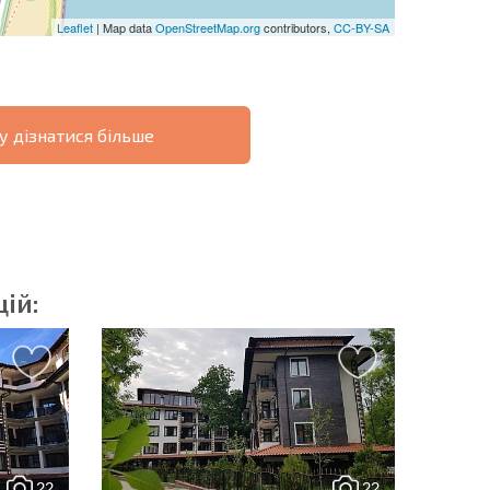
Leaflet
| Map data
OpenStreetMap.org
contributors,
CC-BY-SA
у дізнатися більше
ОВІСТЬ
ДИСТАНЦІЙНА
РОЗСТРОЧКА В
УГОДА
БОЛГАРІЇ
ій:
озсилку | Натискаючи кнопку, ви дозволяєте
їх даних.
22
22