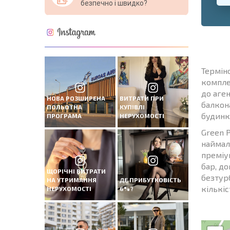
безпечно і швидко?
Термін
компле
до аген
НОВА РОЗШИРЕНА
ВИТРАТИ ПРИ
балкон
ПОЛЬОТНА
КУПІВЛІ
будинк
ПРОГРАМА
НЕРУХОМОСТІ
Green P
наймал
преміум
бар, до
ЩОРІЧНІ ВИТРАТИ
безтур
НА УТРИМАННЯ
ДЕ ПРИБУТКОВІСТЬ
кількі
НЕРУХОМОСТІ
6%?