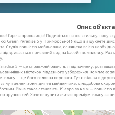
Опис об'єкта
ово! Гаряча пропозиція! Подивіться на цю стильну, нову с
ксі Green Paradise 5 у Приморсько! Якщо ви шукаєте дійс
та. Студія повністю мебльована, оснащена всією необхідно
а відкривається приємний вид на басейн комплексу. Розта
у.
aradise 5 — це справжній оазис для відпочинку, розташова
ьовничіших містечок південного узбережжя. Комплекс за
-класу — це його головна перевага. Тут є кілька відкрити
глянуті зелені зони, дитячі майданчики, цілодобова охорон
ботним. Річна такса становить 19 євро за кв.м — повніст
стю зручностей. Хочете купити житло преміум-класу за в