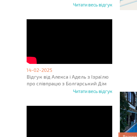
Читати весь відгук
НОВА 
ПОЛЬ
ПРОГ
14-02-2025
+1
United
Відгук від Алекса і Адель з Ізраїлю
States
про співпрацю з Болгарський Дім
+1
Читати весь відгук
* Поля обо
Розсро