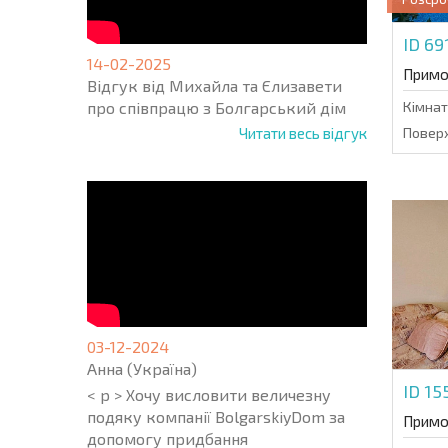
ID 69
14-02-2025
Примо
Відгук від Михайла та Єлизавети
про співпрацю з Болгарський дім
Кімнат
Читати весь відгук
Поверх
03-12-2024
Анна (Україна)
ID 1
< p > Хочу висловити величезну
подяку компанії BolgarskiyDom за
Примо
допомогу придбання