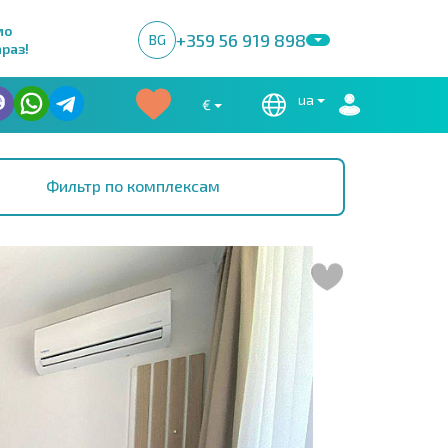
мо
+359 56 919 898
BG
раз!
ua
€
Фильтр по комплексам