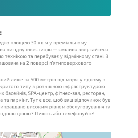
:
тудію площею 30 кв.м у преміальному
но вигідну інвестицію — сміливо звертайтеся
ю технікою та перебуває у відмінному стані. З
шована на 2 поверсі п’ятиповерхового
ний лише за 500 метрів від моря, у одному з
критого типу з розкішною інфраструктурою
х басейнів, SPA-центр, фітнес-зал, ресторан,
а та паркінг. Тут є все, щоб ваш відпочинок був
ю виправдано високим рівнем обслуговування та
игідною ціною? Пишіть або телефонуйте!