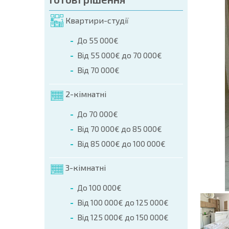
мовлення (Ім'я, E-mail, Телефон)
Квартири-студії
ння
До 55 000€
а телефоном:
Від 55 000€ до 70 000€
+359 8 9797 99 03
Від 70 000€
2-кімнатні
До 70 000€
Від 70 000€ до 85 000€
Від 85 000€ до 100 000€
3-кімнатні
До 100 000€
Від 100 000€ до 125 000€
Від 125 000€ до 150 000€