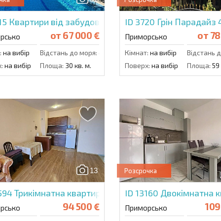
15
Квартири від забудовника в Примоско
ID 3720
Грін Парадайз 
от
67 000 €
от
78
рсько
Приморсько
:
на вибір
Відстань до моря:
400 м.
Кімнат:
на вибір
Відстань д
:
на вибір
Площа:
30 кв. м.
Поверх:
на вибір
Площа:
59 
13
Розсрочка
5594
Трикімнатна квартира в Гарденія
ID 13160
Двокімнатна к
94 500 €
109
рсько
Приморсько