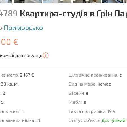
14789
Квартира-студія в Грін Па
о:
Приморсько
000 €
комісії для покупця
 кв метр:
2 167 €
Цілорічне проживання:
є
30 кв. м.
Вид на море:
немає
:
2
Баcейн:
є
5
Меблі:
є
ть кімнат:
1
Такса підтримки:
19 €
ть ванних кімнат:
1
Статус об'єкта:
Доступний