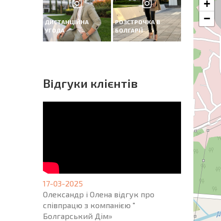
+
−
ДИСТАНЦІЙНА
РОЗСТРОЧКА В
УГОДА
БОЛГАРІЇ
Вiдгуки клієнтів
17-03-2025
Олександр і Олена відгук про
співпрацю з компанією "
Болгарський Дім»