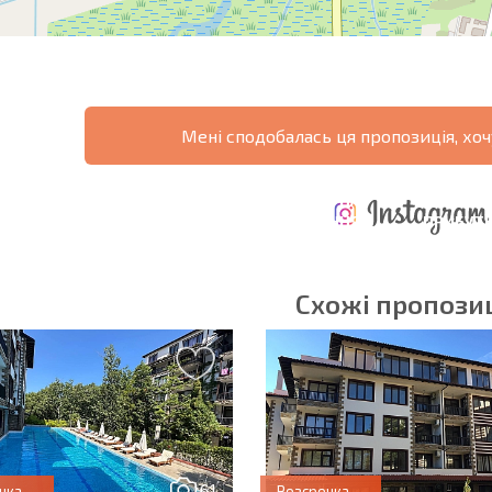
Мені сподобалась ця пропозиція, хоч
ЩОРІЧНІ
РОЗШИРЕНА
ВИТРАТИ ПРИ
ВИТРАТИ НА
ДЕ
ОТНА
КУПІВЛІ
УТРИМАННЯ
ПРИБУТК
РАМА
НЕРУХОМОСТІ
НЕРУХОМОСТІ
6%?
Схожі пропозиц
в'язкові для заповнення
Підписатися на р
використання сво
61
чка
Розсрочка