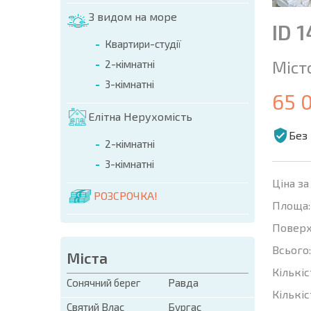
З видом на море
ID 
Квартири-студії
Міст
2-кімнатні
3-кімнатні
65 
Елітна Нерухомість
Без 
2-кімнатні
3-кімнатні
Ціна за
РОЗСРОЧКА!
Площа:
Поверх
Всього:
Міста
Кількіс
Сонячний берег
Равда
Кількіс
Святий Влас
Бургас