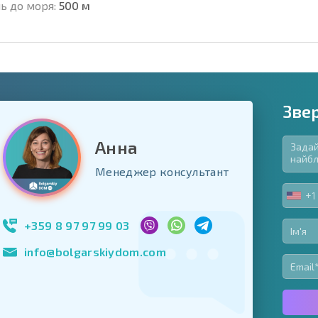
ь до моря:
500 м
Зве
Анна
в'язкові для заповнення
Менеджер консультант
ь форму
+1
UNIT
Підписатися на р
STA
використання сво
+1
+359 8 97 97 99 03
info@bolgarskiydom.com