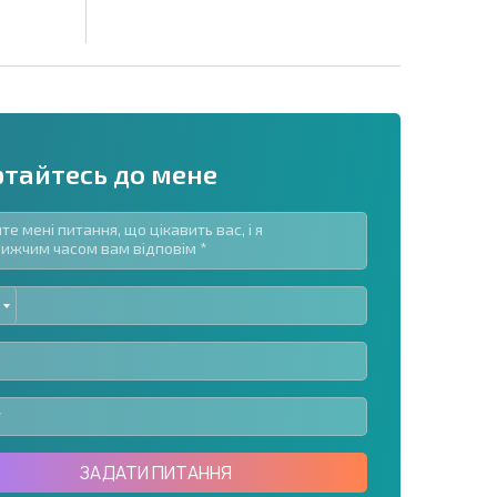
ртайтесь до мене
ED
озсилку | Натискаючи кнопку, ви дозволяєте
TES
їх даних.
Надіслати повідомлення
ЗАДАТИ ПИТАННЯ