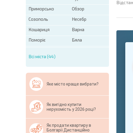
Відстан
Приморсько
Обзор
Созополь
Несебр
Кошариця
Варна
Поморіє
Бяла
+1
United
States
Всі міста (44)
+1
* Поля обо
Свернут
Яке місто краще вибрати?
Як вигідно купити
нерухомість у 2026 році?
Як продати квартиру в
Болгарії Дистанційно