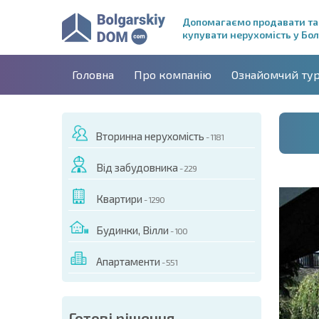
Допомагаємо продавати та
купувати нерухомість у Бол
Головна
Про компанію
Ознайомчий ту
Вторинна нерухомість
- 1181
Від забудовника
- 229
Квартири
- 1290
Будинки, Вілли
- 100
Апартаменти
- 551
ДЕО ЦЬОГО ОБ'ЄКТА
Готові рішення