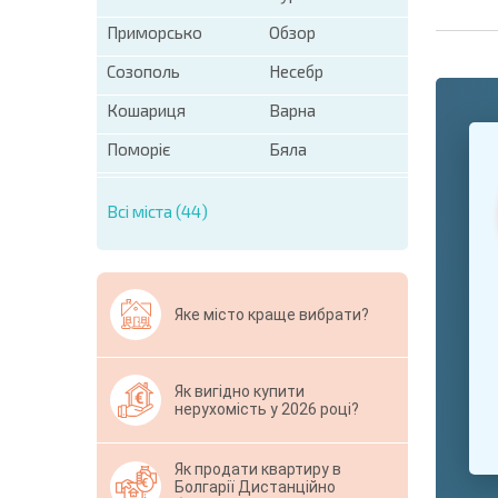
Приморсько
Обзор
Созополь
Несебр
Кошариця
Варна
+1
United
Поморіє
Бяла
States
+1
Всі міста (44)
* Поля обо
Свернут
Яке місто краще вибрати?
Як вигідно купити
нерухомість у 2026 році?
Як продати квартиру в
Болгарії Дистанційно