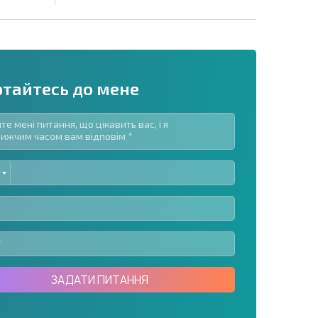
ртайтесь до мене
ED
озсилку | Натискаючи кнопку, ви дозволяєте
TES
їх даних.
Надіслати повідомлення
ЗАДАТИ ПИТАННЯ