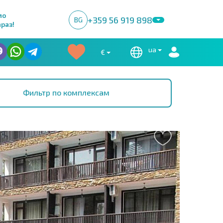
мо
+359 56 919 898
BG
раз!
ua
€
Фильтр по комплексам