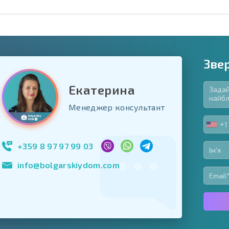
Зве
Екатерина
в'язкові для заповнення
Менеджер консультант
ь форму
+1
UNIT
Підписатися на р
STA
використання сво
+1
+359 8 97 97 99 03
info@bolgarskiydom.com