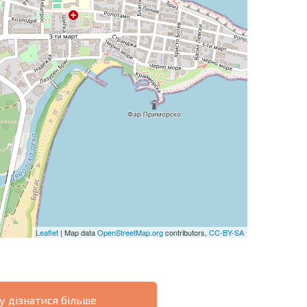
Leaflet
| Map data
OpenStreetMap.org
contributors,
CC-BY-SA
у дізнатися більше