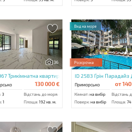
Вид на море
36
Розсрочка
967
Трикімнатна квартира в Грін Парадайс 5
ID 2583
Грін Парадайз
130 000 €
от
140
рсько
Приморсько
:
3
Відстань до моря:
400 м.
Кімнат:
на вибір
Відстань д
:
1
Площа:
192 кв. м.
Поверх:
на вибір
Площа:
74 