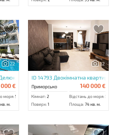
22
12
 Делюкс
ID 14793
Двокімнатна квартира в Грін П
 000 €
140 000 €
Приморсько
о моря:
50 м.
Кімнат:
2
Відстань до моря:
50 м.
кв. м.
Поверх:
1
Площа:
74 кв. м.