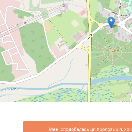
Мені сподобалась ця пропозиція, хоч