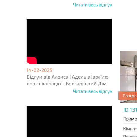
Читати весь відгук
НОВА 
ПОЛЬ
ПРОГ
+1
United
States
+1
* Поля обо
14-02-2025
Відгук від Алекса і Адель з Ізраїлю
про співпрацю з Болгарський Дім
Читати весь відгук
Розсро
ID 13
Примо
Кімнат
Поверх