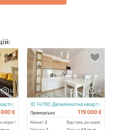
ОВІСТЬ
ДИСТАНЦІЙНА
РОЗСТРОЧКА В
УГОДА
БОЛГАРІЇ
ій:
озсилку | Натискаючи кнопку, ви дозволяєте
їх даних.
12
14
Надіслати повідомлення
вартира в Грін Парадайз 2
ID 14790
Двокімнатна квартира в Грін Па
 000 €
119 000 €
Приморсько
о моря:
500 м.
Кімнат:
2
Відстань до моря:
500 м.
кв. м.
Поверх:
2
Площа:
53 кв. м.