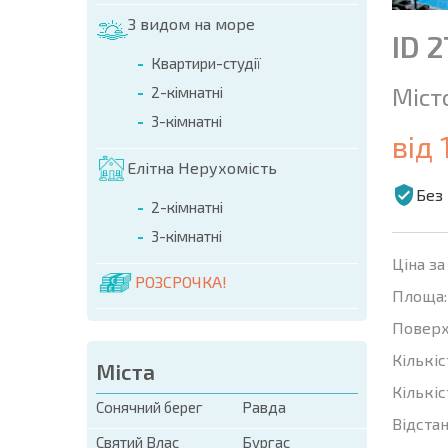
З видом на море
ID 
Квартири-студії
Міст
2-кімнатні
3-кімнатні
від
Елітна Нерухомість
Без 
2-кімнатні
3-кімнатні
Ціна за
РОЗСРОЧКА!
Площа:
Поверх
Кількіс
Міста
Кількіс
Сонячний берег
Равда
Відстан
Святий Влас
Бургас