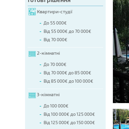
мовлення (Ім'я, E-mail, Телефон)
Квартири-студії
ння
До 55 000€
а телефоном:
Від 55 000€ до 70 000€
+359 8 9797 99 03
Від 70 000€
2-кімнатні
До 70 000€
Від 70 000€ до 85 000€
Від 85 000€ до 100 000€
3-кімнатні
До 100 000€
Від 100 000€ до 125 000€
Від 125 000€ до 150 000€