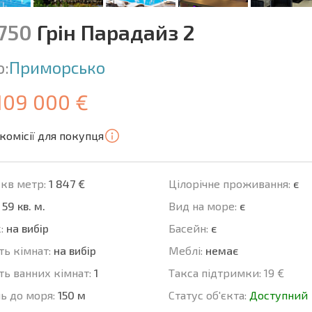
2750
Грін Парадайз 2
о:
Приморсько
 109 000 €
комісії для покупця
 кв метр:
1 847 €
Цілорічне проживання:
є
59 кв. м.
Вид на море:
є
:
на вибір
Баcейн:
є
ть кімнат:
на вибір
Меблі:
немає
ть ванних кімнат:
1
Такса підтримки:
19 €
ь до моря:
150 м
Статус об'єкта:
Доступний