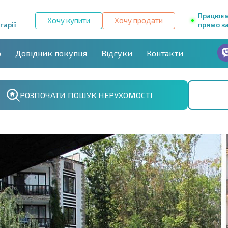
Працює
Хочу купити
Хочу продати
гарії
прямо за
р
Довідник покупця
Відгуки
Контакти
РОЗПОЧАТИ ПОШУК НЕРУХОМОСТІ