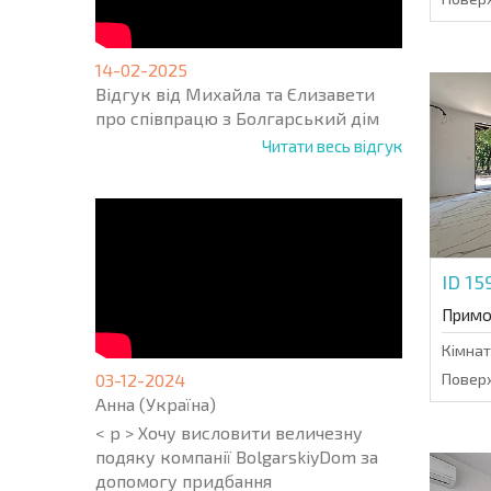
14-02-2025
Відгук від Михайла та Єлизавети
про співпрацю з Болгарський дім
Читати весь відгук
ID 15
Примо
Кімнат
03-12-2024
Поверх
Анна (Україна)
< p > Хочу висловити величезну
подяку компанії BolgarskiyDom за
допомогу придбання