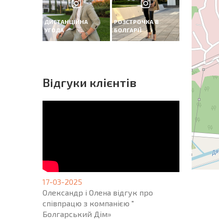
ДИСТАНЦІЙНА
РОЗСТРОЧКА В
УГОДА
БОЛГАРІЇ
Вiдгуки клієнтів
17-03-2025
Олександр і Олена відгук про
співпрацю з компанією "
Болгарський Дім»