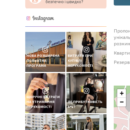
безпечно і швидко?
Пропон
унікаль
розкин
Кварти
НОВА РОЗШИРЕНА
ВИТРАТИ ПРИ
ПОЛЬОТНА
КУПІВЛІ
Резерв
ПРОГРАМА
НЕРУХОМОСТІ
+
ЩОРІЧНІ ВИТРАТИ
−
НА УТРИМАННЯ
ДЕ ПРИБУТКОВІСТЬ
НЕРУХОМОСТІ
6%?