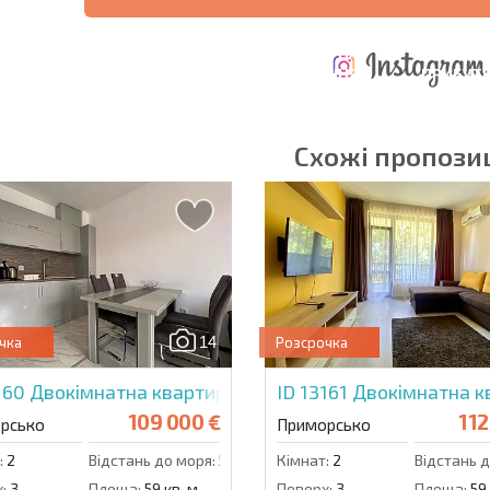
ЩОРІЧНІ
РОЗШИРЕНА
ВИТРАТИ ПРИ
ВИТРАТИ НА
ДЕ
ОТНА
КУПІВЛІ
УТРИМАННЯ
ПРИБУТК
РАМА
НЕРУХОМОСТІ
НЕРУХОМОСТІ
6%?
Схожі пропозиц
в'язкові для заповнення
Підписатися на р
використання сво
14
чка
Розсрочка
160
Двокімнатна квартира в Грін Парадайз 2
ID 13161
Двокімнатна к
109 000 €
112
рсько
Приморсько
:
2
Відстань до моря:
500 м.
Кімнат:
2
Відстань д
:
3
Площа:
59 кв. м.
Поверх:
3
Площа:
59 