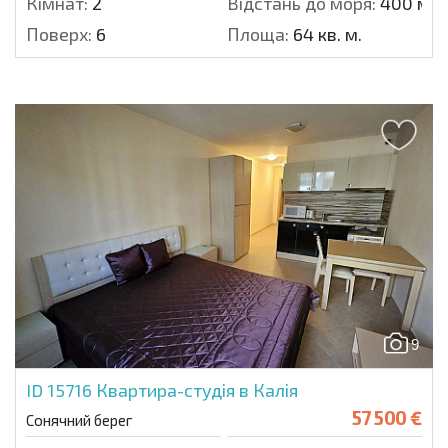
Кімнат:
2
Відстань до моря:
400 м.
Поверх:
6
Площа:
64 кв. м.
9
ID 15716
Квартира-студія в Калія
57 500 €
Сонячний берег