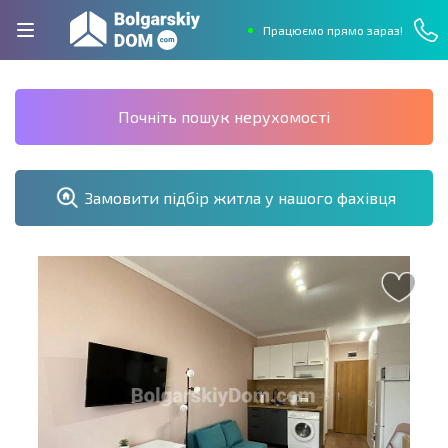
Працюємо прямо зараз!
Почніть пошук нерухомості
Замовити підбір житла у нашого фахівця