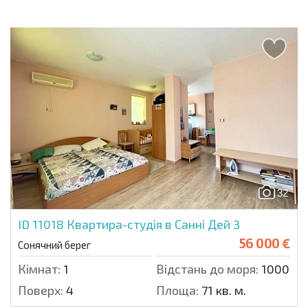
32
ID 11018
Квартира-студія в Санні Дей 3
56 000 €
Сонячний берег
Кімнат:
1
Відстань до моря:
1000 м.
Поверх:
4
Площа:
71 кв. м.