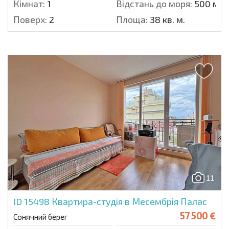
Кімнат:
1
Відстань до моря:
500 м.
Поверх:
2
Площа:
38 кв. м.
11
ID 15498
Квартира-студія в Месембрія Палас
57 500 €
Сонячний берег