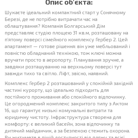
Опис об'єкта:
Шукаєте ідеальний компактний старт у Сонячному
Березі, де не потрібно витрачати час на
облаштування? Компанія Болгарський Дім
представляє студію площею 31 кв.м, розташовану на
п’ятому поверсі сімейного комплексу Гербер 2. Цей
апартамент — готове рішення: він уже мебльований і
повністю обладнаний технікою, тож ключі можна
вручати просто в аеропорту. Планування зручне, а
завдяки розташуванню на верхньому поверсі тут
завжди тихо та світло. Ліфт, звісно, наявний.
Комплекс Гербер 2 розташований у спокійній західній
частині курорту, що ідеально підходить для
постійного проживання або спокійного відпочинку.
Це огороджений комплекс закритого типу з Актом
16, що гарантує низькі комунальні витрати та
юридичну чистоту. Інфраструктура створена для
комфорту: є великий басейн, зона відпочинку та
дитячий майданчик, а за безпекою стежить охорона.
Ви житимете в пішій доступності від пляжу та всієї