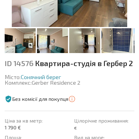
ID 14576
Квартира-студія в Гербер 2
Місто:
Сонячний берег
Комплекс:
Gerber Residence 2
Без комісії для покупця
Ціна за кв метр:
Цілорічне проживання:
1 790 €
є
Площа:
Вид на море: