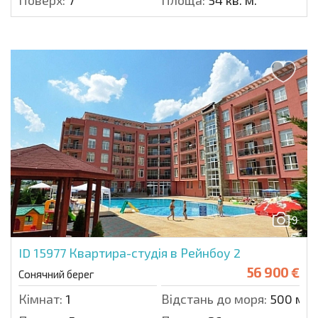
Поверх:
7
Площа:
54 кв. м.
9
ID 15977
Квартира-студія в Рейнбоу 2
56 900 €
Сонячний берег
Кімнат:
1
Відстань до моря:
500 м.