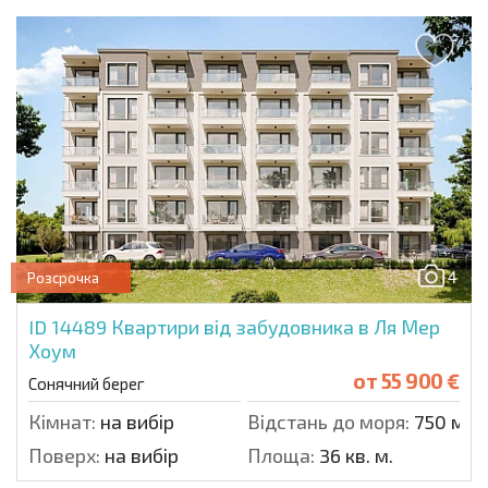
4
Розсрочка
ID 14489
Квартири від забудовника в Ля Мер
Хоум
от
55 900 €
Сонячний берег
Кімнат:
на вибір
Відстань до моря:
750 м.
Поверх:
на вибір
Площа:
36 кв. м.