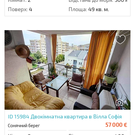
Поверх:
4
Площа:
49 кв. м.
7
ID 15984
Двокімнатна квартира в Вілла Софія
57 000 €
Сонячний берег