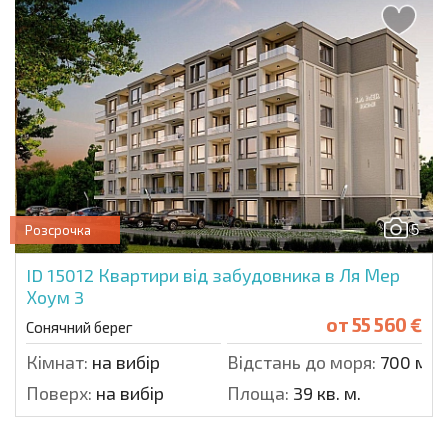
5
Розсрочка
ID 15012
Квартири від забудовника в Ля Мер
Хоум 3
от
55 560 €
Сонячний берег
Кімнат:
на вибір
Відстань до моря:
700 м.
Поверх:
на вибір
Площа:
39 кв. м.