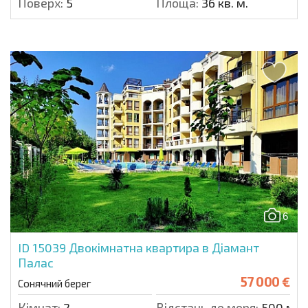
Поверх:
5
Площа:
36 кв. м.
6
ID 15039
Двокімнатна квартира в Діамант
Палас
57 000 €
Сонячний берег
Кімнат:
2
Відстань до моря:
500 м.