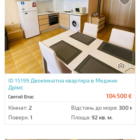
15
ID 15199
Двокімнатна квартира в Меджик
Дрімс
104 500 €
Святий Влас
Кімнат:
2
Відстань до моря:
300 м.
Поверх:
1
Площа:
92 кв. м.