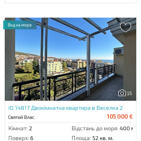
Вид на море
15
ID 14817
Двокімнатна квартира в Веселка 2
105 000 €
Святий Влас
Кімнат:
2
Відстань до моря:
400 м.
Поверх:
6
Площа:
52 кв. м.