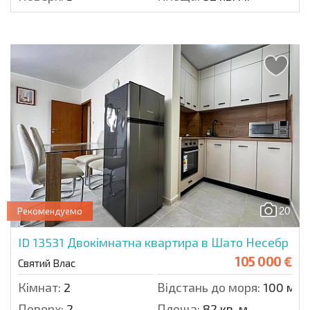
20
Рекомендуемо
ID 13531
Двокімнатна квартира в Шато Несебр
105 000 €
Святий Влас
Кімнат:
2
Відстань до моря:
100 м.
Поверх:
2
Площа:
82 кв. м.