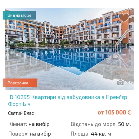
Вид на море
38
Розсрочка
ID 10295
Квартири від забудовника в Прем'єр
Форт Біч
от
105 000 €
Святий Влас
Кімнат:
на вибір
Відстань до моря:
50 м.
Поверх:
на вибір
Площа:
44 кв. м.