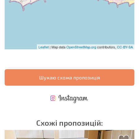
Leaflet
| Map data
OpenStreetMap.org
contributors,
CC-BY-SA
Шукаю схожа пропозиція
НОВА РОЗШИРЕНА ПОЛЬОТНА ПРОГРАМА
ВИТРАТИ ПРИ КУПІВЛІ НЕРУХОМОСТІ
ЩОРІЧНІ ВИТРАТИ НА УТРИМАННЯ НЕРУХОМОСТІ
Схожі пропозицій: