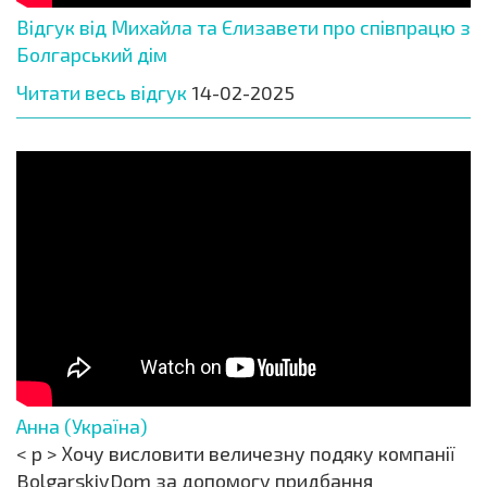
Відгук від Михайла та Єлизавети про співпрацю з
Болгарський дім
Читати весь відгук
14-02-2025
Анна (Україна)
< p > Хочу висловити величезну подяку компанії
BolgarskiyDom за допомогу придбання