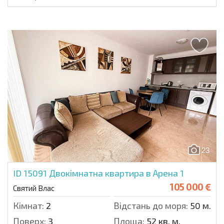
23
ID 15091
Двокімнатна квартира в Арена 1
105 000 €
Святий Влас
Кімнат:
2
Відстань до моря:
50 м.
Поверх:
3
Площа:
52 кв. м.