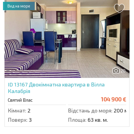
Вид на море
20
ID 13167
Двокімнатна квартира в Вілла
Калабрія
104 900 €
Святий Влас
Кімнат:
2
Відстань до моря:
200 м.
Поверх:
3
Площа:
63 кв. м.