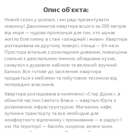
Опис об'єкта:
Новий сезон у розпалі, і ми раді презентувати
новинку! Двокімнатна квартира всього за 200 метрів
від моря — чудова пропозиція для тих, хто шукає
житло біля пляжу в стані «заїжджай і живи». Квартира
розташована на другому поверсі, площа — 64 кв.м.
Простора вітальня з розкладним диваном, повноцінна
спальня з двоспальним ліжком, обладнана кухня,
санвузол з душовою кабіною та великий зручний
балкон. Все готове до заселення: квартира
продається з меблями та побутовою технікою від
попередніх власників.
Квартира розташована в комплексі «Стар Дрімс», в
обжитій частині Святого Власа — кварталі Юрта з
розвиненою інфраструктурою. Магазини, кафе,
зупинки транспорту та все необхідне для
комфортного відпочинку і проживання — в радіусі 1
км. На території — басейн, охорона, зелені зони,