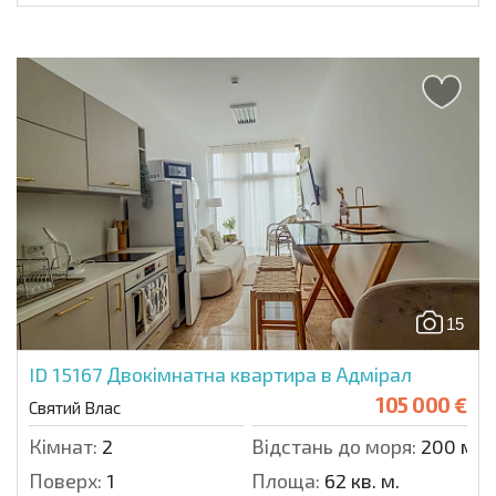
15
ID 15167
Двокімнатна квартира в Адмірал
105 000 €
Святий Влас
Кімнат:
2
Відстань до моря:
200 м.
Поверх:
1
Площа:
62 кв. м.