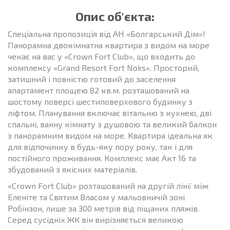
Опис об'єкта:
Спеціальна пропозиція від АН «Болгарський Дім»!
Панорамна двокімнатна квартира з видом на море
чекає на вас у «Crown Fort Club», що входить до
комплексу «Grand Resort Fort Noks». Просторий,
затишний і повністю готовий до заселення
апартамент площею 82 кв.м. розташований на
шостому поверсі шестиповерхового будинку з
ліфтом. Планування включає вітальню з кухнею, дві
спальні, ванну кімнату з душовою та великий балкон
з панорамним видом на море. Квартира ідеальна як
для відпочинку в будь-яку пору року, так і для
постійного проживання. Комплекс має Акт 16 та
збудований з якісних матеріалів.
«Crown Fort Club» розташований на другій лінії між
Еленіте та Святим Власом у мальовничій зоні
Робінзон, лише за 300 метрів від піщаних пляжів.
Серед сусідніх ЖК він вирізняється великою