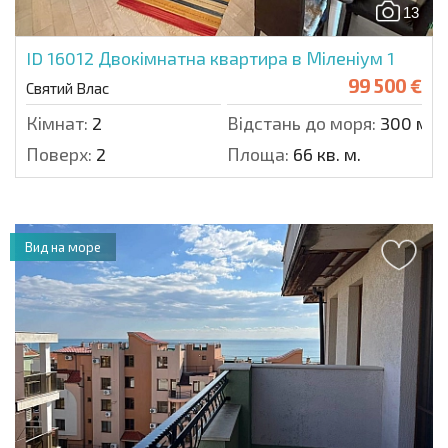
13
ID 16012
Двокімнатна квартира в Міленіум 1
99 500 €
Святий Влас
Кімнат:
2
Відстань до моря:
300 м.
Поверх:
2
Площа:
66 кв. м.
Вид на море