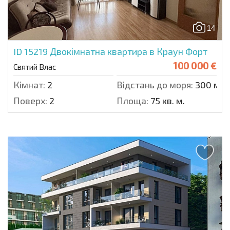
14
ID 15219
Двокімнатна квартира в Краун Форт
100 000 €
Святий Влас
Кімнат:
2
Відстань до моря:
300 м.
Поверх:
2
Площа:
75 кв. м.