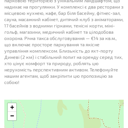
парковою територією з унікальним ландшафтом, що
надихає на прогулянки. У комплексі є два ресторани з
місцевою кухнею, кафе, бар біля басейну, фітнес-зал,
сауна, масажний кабінет, дитячий клуб з аніматорами,
17 басейнів з водними гірками, тенісні корти, міні-
гольф, магазини, медичний кабінет та цілодобова
охорона. Річна такса обслуговування — €14 за кв.м.,
що включає просторе паркування та якісне
управління комплексом. Близькість до яхт-порту
Диневі (2 км) і стабільний попит на оренду серед тих,
хто цінує комфорт та природу, роблять цю
нерухомість перспективним активом. Телефонуйте
нашим агентам, щоб закріпити цю пропозицію за
собою!
+
−