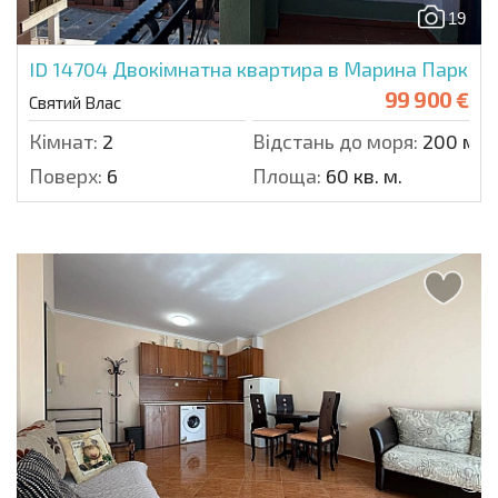
19
ID 14704
Двокімнатна квартира в Марина Парк
99 900 €
Святий Влас
Кімнат:
2
Відстань до моря:
200 м.
Поверх:
6
Площа:
60 кв. м.