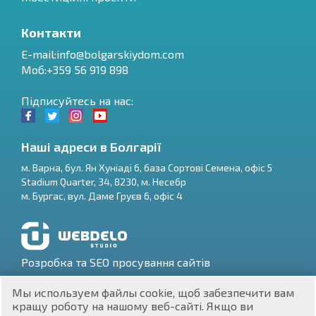
Контакти
E-mail:
info@bolgarskiydom.com
Моб:+359 56 919 898
Підписуйтесь на нас:
Наші адреси в Болгарії
м.
Варна
,
бул. Ян Хуніаді 6, база Сортові Семена, офіс 5
Stadium Quarter, 34
,
8230
, м.
Несебр
RU
м.
Бургас
,
вул. Даме Груєв 6, офіс 4
€
EN
$
UA
Розробка та SEO просування сайтів
₽
PL
Мы используем файлы cookie, щоб забезпечити вам
кращу роботу на нашому веб-сайті. Якщо ви
₴
DE