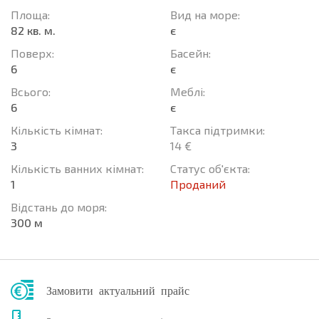
Площа:
Вид на море:
82 кв. м.
є
Поверх:
Баcейн:
6
є
Всього:
Меблі:
6
є
Кількість кімнат:
Такса підтримки:
3
14 €
Кількість ванних кімнат:
Статус об'єкта:
1
Проданий
Відстань до моря:
300 м
Замовити актуальний прайс