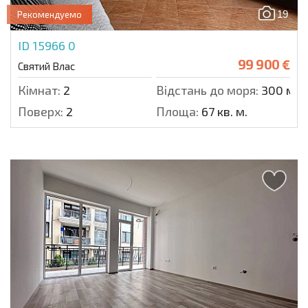
19
Рекомендуемо
ID 15966
0
99 900 €
Святий Влас
Кімнат:
2
Відстань до моря:
300 м.
Поверх:
2
Площа:
67 кв. м.