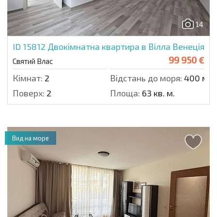
14
ID 15812
Двокімнатна квартира в Вілла Венеція
99 950 €
Святий Влас
Кімнат:
2
Відстань до моря:
400 м.
Поверх:
2
Площа:
63 кв. м.
Вид на море