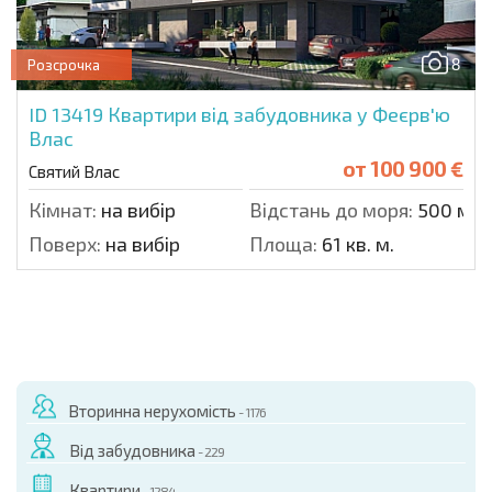
8
Розсрочка
ID 13419
Квартири від забудовника у Феєрв'ю
Влас
от
100 900 €
Святий Влас
Кімнат:
на вибір
Відстань до моря:
500 м.
Поверх:
на вибір
Площа:
61 кв. м.
Вторинна нерухомість
- 1176
Від забудовника
- 229
Квартири
- 1284