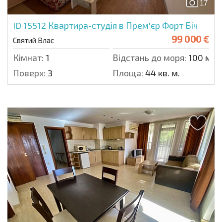
17
ID 15512
Квартира-студія в Прем'єр Форт Біч
99 000 €
Святий Влас
Кімнат:
1
Відстань до моря:
100 м.
Поверх:
3
Площа:
44 кв. м.