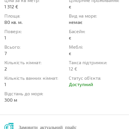
Ціна за кв метр:
Цілорічне проживання:
1 312 €
є
Площа:
Вид на море:
80 кв. м.
немає
Поверх:
Баcейн:
1
є
Всього:
Меблі:
7
є
Кількість кімнат:
Такса підтримки:
2
12 €
Кількість ванних кімнат:
Статус об'єкта:
1
Доступний
Відстань до моря:
300 м
Замовити актуальний прайс