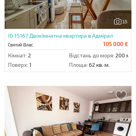
15
ID 15167
Двокімнатна квартира в Адмірал
105 000 €
Святий Влас
Кімнат:
2
Відстань до моря:
200 м.
Поверх:
1
Площа:
62 кв. м.