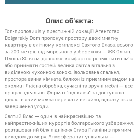
Опис об'єкта:
Топ-пропозиція у престижній локації! Агентство
Bolgarskiy Dom пропонує простору двокімнатну
квартиру в елітному комплексі Святого Власа, всього
за 200 метрів від морського узбережжя — ЖК Олімп.
Площа 80 кв.м. дозволяє комфортно розмістити сім'ю
або приймати гостей: велика світла вітальня з
виділеною кухонною зоною, ізольована спальня,
простора ванна кімната, балкон із приємним видом на
околиці. Якісна обробка, сучасні та зручні меблі — все
працює ідеально. Формат "під ключ" за доступною
ціною, в який можна переїхати негайно, відразу після
завершення угоди.
Святий Влас — один із найкрасивіших та
найпрестижніших курортів болгарського узбережжя,
розташований біля підніжжя Стара Планіни з прямим
виходом до моря. Атмосфера тут унікальна —