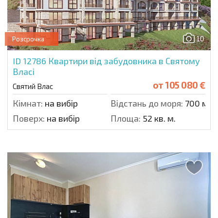
10
Розсрочка
ID 12786
Квартири від забудовника в Святому
Власі
от
105 080 €
Святий Влас
Кімнат:
на вибір
Відстань до моря:
700 м.
Поверх:
на вибір
Площа:
52 кв. м.