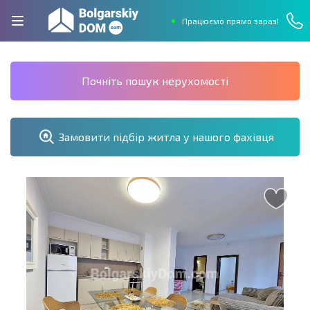
Працюємо прямо зараз!
Почніть пошук нерухомості
Замовити підбір житла у нашого фахівця