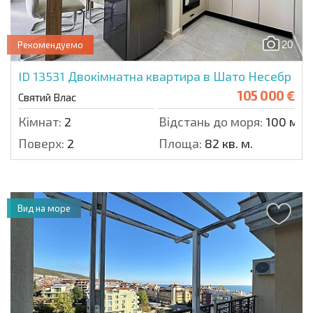
20
Рекомендуемо
ID 13531
Двокімнатна квартира в Шато Несебр
105 000 €
Святий Влас
Кімнат:
2
Відстань до моря:
100 м.
Поверх:
2
Площа:
82 кв. м.
Вид на море