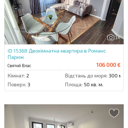
14
ID 15368
Двокімнатна квартира в Романс
Париж
106 000 €
Святий Влас
Кімнат:
2
Відстань до моря:
300 м.
Поверх:
3
Площа:
50 кв. м.