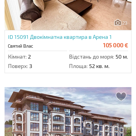
23
ID 15091
Двокімнатна квартира в Арена 1
105 000 €
Святий Влас
Кімнат:
2
Відстань до моря:
50 м.
Поверх:
3
Площа:
52 кв. м.