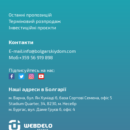
Останні пропозицій
Терміновий розпродаж
Інвестиційні проєкти
Контакти
E-mail:
info@bolgarskiydom.com
Моб:+359 56 919 898
Підписуйтесь на нас:
Наші адреси в Болгарії
м.
Варна
,
бул. Ян Хуніаді 6, база Сортові Семена, офіс 5
Stadium Quarter, 34
,
8230
, м.
Несебр
RU
м.
Бургас
,
вул. Даме Груєв 6, офіс 4
€
EN
$
UA