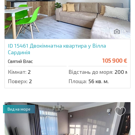
15
ID 15461
Двокімнатна квартира у Вілла
Сардинія
105 900 €
Святий Влас
Кімнат:
2
Відстань до моря:
200 м.
Поверх:
2
Площа:
56 кв. м.
Вид на море