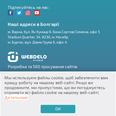
Підписуйтесь на нас:
Наші адреси в Болгарії
м.
Варна
,
бул. Ян Хуніаді 6, база Сортові Семена, офіс 5
Stadium Quarter, 34
,
8230
, м.
Несебр
RU
м.
Бургас
,
вул. Даме Груєв 6, офіс 4
€
EN
$
UA
Розробка та SEO просування сайтів
₽
PL
Мы используем файлы cookie, щоб забезпечити вам
кращу роботу на нашому веб-сайті. Якщо ви
₴
DE
продовжите, ми припустимо, що ви погоджуєтесь
отримати всі файли cookie на нашому веб-сайті.
zł
BG
ЕИК 201160903
Детальніше
Нерухомість в Болгарії © 2026
ОК
€
ХОЧУ ПРОДАТИ
ХОЧУ КУПИТИ
UA