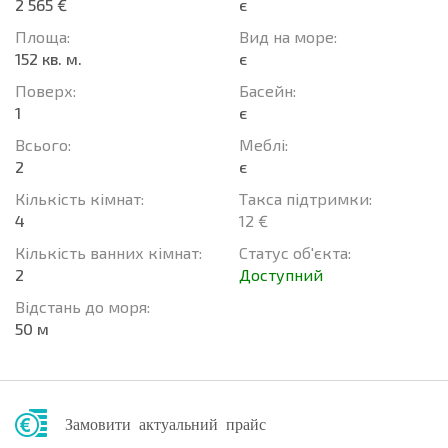
2 565 €
є
Площа:
Вид на море:
152 кв. м.
є
Поверх:
Баcейн:
1
є
Всього:
Меблі:
2
є
Кількість кімнат:
Такса підтримки:
4
12 €
Кількість ванних кімнат:
Статус об'єкта:
2
Доступний
Відстань до моря:
50 м
Замовити актуальний прайс