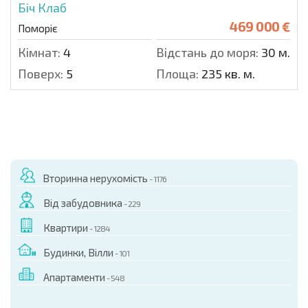
Біч Клаб
469 000 €
Поморіє
Кімнат:
4
Відстань до моря:
30 м.
Поверх:
5
Площа:
235 кв. м.
Вторинна нерухомість
- 1176
Від забудовника
- 229
Квартири
- 1284
Будинки, Вілли
- 101
Апартаменти
- 548