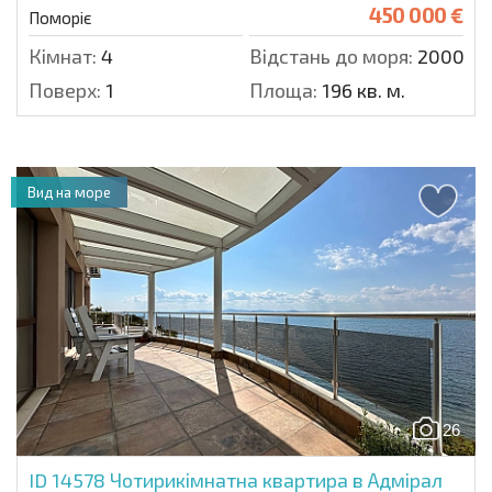
450 000 €
Поморіє
Кімнат:
4
Відстань до моря:
2000 м.
Поверх:
1
Площа:
196 кв. м.
Вид на море
26
ID 14578
Чотирикімнатна квартира в Адмірал