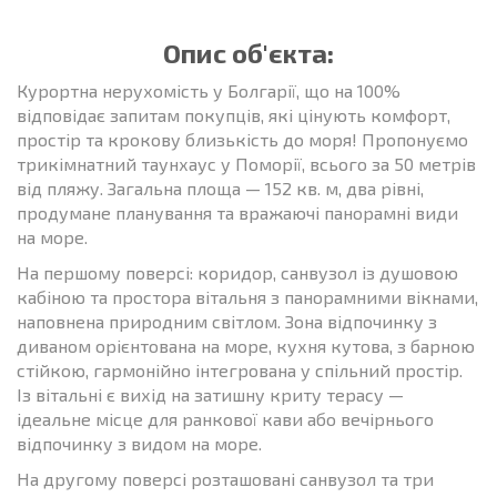
Опис об'єкта:
Курортна нерухомість у Болгарії, що на 100%
відповідає запитам покупців, які цінують комфорт,
простір та крокову близькість до моря! Пропонуємо
трикімнатний таунхаус у Поморії, всього за 50 метрів
від пляжу. Загальна площа — 152 кв. м, два рівні,
продумане планування та вражаючі панорамні види
на море.
На першому поверсі: коридор, санвузол із душовою
кабіною та простора вітальня з панорамними вікнами,
наповнена природним світлом. Зона відпочинку з
диваном орієнтована на море, кухня кутова, з барною
стійкою, гармонійно інтегрована у спільний простір.
Із вітальні є вихід на затишну криту терасу —
ідеальне місце для ранкової кави або вечірнього
відпочинку з видом на море.
На другому поверсі розташовані санвузол та три