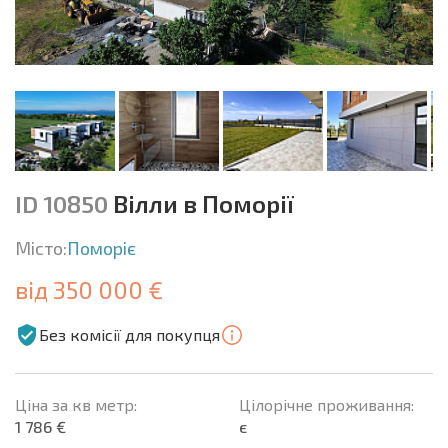
ID 10850
Вілли в Поморії
Місто:
Поморіє
від 350 000 €
Без комісії для покупця
Ціна за кв метр:
Цілорічне проживання:
1 786 €
є