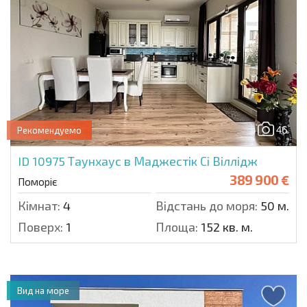
46
Рекомендуемо
ID 10975
Таунхаус в Маджестік Сі Віллідж
389 900 €
Поморіє
Кімнат:
4
Відстань до моря:
50 м.
Поверх:
1
Площа:
152 кв. м.
Вид на море