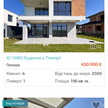
32
ID 13985
Будинок у Поморії
450 000 €
Поморіє
Кімнат:
4
Відстань до моря:
2000 м.
Поверх:
1
Площа:
196 кв. м.
Вид на море