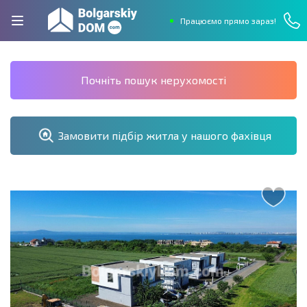
Працюємо прямо зараз!
Почніть пошук нерухомості
Замовити підбір житла у нашого фахівця