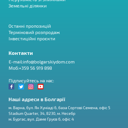
Земельні ділянки
Останні пропозицій
Терміновий розпродаж
Інвестиційні проєкти
Контакти
E-mail:
info@bolgarskiydom.com
Моб:+359 56 919 898
Підписуйтесь на нас:
Наші адреси в Болгарії
м.
Варна
,
бул. Ян Хуніаді 6, база Сортові Семена, офіс 5
Stadium Quarter, 34
,
8230
, м.
Несебр
RU
м.
Бургас
,
вул. Даме Груєв 6, офіс 4
€
EN