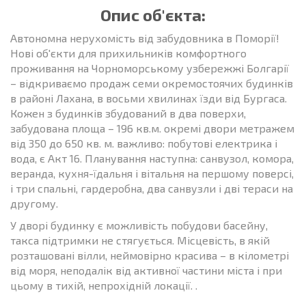
Опис об'єкта:
Автономна нерухомість від забудовника в Поморії!
Нові об'єкти для прихильників комфортного
проживання на Чорноморському узбережжі Болгарії
– відкриваємо продаж семи окремостоячих будинків
в районі Лахана, в восьми хвилинах їзди від Бургаса.
Кожен з будинків збудований в два поверхи,
забудована площа – 196 кв.м. окремі двори метражем
від 350 до 650 кв. м. важливо: побутові електрика і
вода, є Акт 16. Планування наступна: санвузол, комора,
веранда, кухня-їдальня і вітальня на першому поверсі,
і три спальні, гардеробна, два санвузли і дві тераси на
другому.
У дворі будинку є можливість побудови басейну,
такса підтримки не стягується. Місцевість, в якій
розташовані вілли, неймовірно красива – в кілометрі
від моря, неподалік від активної частини міста і при
цьому в тихій, непрохідній локації. .