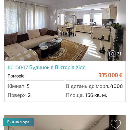
31
ID 15047
Будинок в Вікторія Хілл
375 000 €
Поморіє
Кімнат:
5
Відстань до моря:
4000 м.
Поверх:
2
Площа:
166 кв. м.
Вид на море