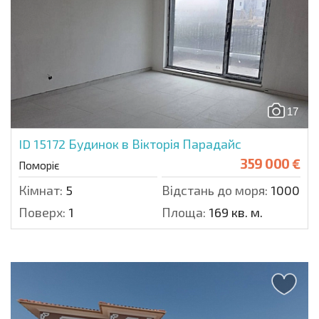
17
ID 15172
Будинок в Вікторія Парадайс
359 000 €
Поморіє
Кімнат:
5
Відстань до моря:
1000 м.
Поверх:
1
Площа:
169 кв. м.