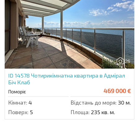
26
ID 14578
Чотирикімнатна квартира в Адмірал
Біч Клаб
469 000 €
Поморіє
Кімнат:
4
Відстань до моря:
30 м.
Поверх:
5
Площа:
235 кв. м.