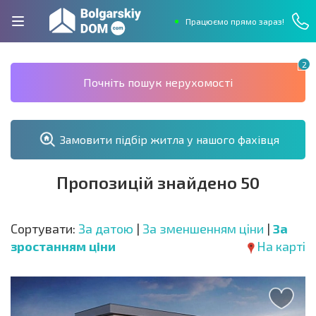
Працюємо прямо зараз!
2
Почніть пошук нерухомості
Замовити підбір житла у нашого фахівця
Пропозицій знайдено 50
Сортувати:
За датою
|
За зменшенням ціни
|
За
зростанням ціни
На карті