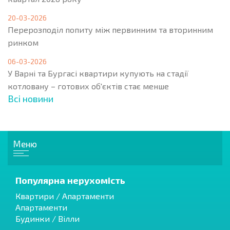
20-03-2026
Перерозподіл попиту між первинним та вторинним
ринком
06-03-2026
У Варні та Бургасі квартири купують на стадії
котловану – готових об'єктів стає менше
Всі новини
Меню
Популярна нерухомість
Квартири / Апартаменти
Апартаменти
Будинки / Вілли