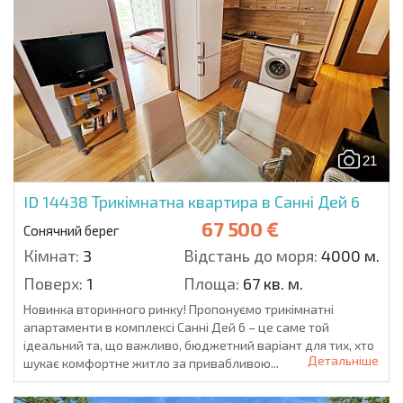
21
ID 14438
Трикімнатна квартира в Санні Дей 6
67 500 €
Сонячний берег
Кімнат:
3
Відстань до моря:
4000 м.
Поверх:
1
Площа:
67 кв. м.
Новинка вторинного ринку! Пропонуємо трикімнатні
апартаменти в комплексі Санні Дей 6 – це саме той
ідеальний та, що важливо, бюджетний варіант для тих, хто
Детальніше
шукає комфортне житло за привабливою...