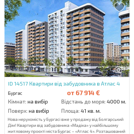
7
ID 14517
Квартири від забудовника в Атлас 4
от
67 914 €
Бургас
Кімнат:
на вибір
Відстань до моря:
4000 м.
Поверх:
на вибір
Площа:
41 кв. м.
Нова нерухомість у Бургасі вже у продажу від Болгарський
Дім! Квартири від забудовника «Мадіка» у найбільшому
житловому проєкті міста Бургас – «Атлас 4». Розташований