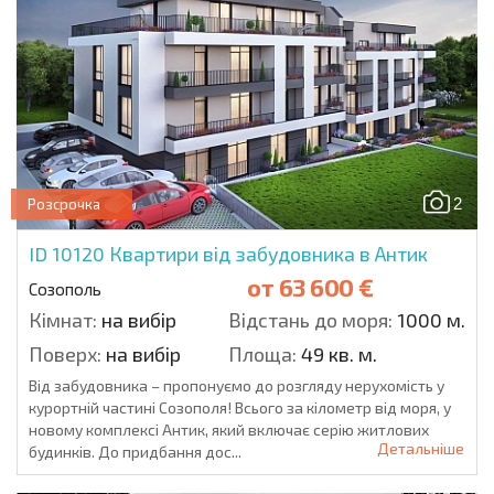
2
Розсрочка
ID 10120
Квартири від забудовника в Антик
от
63 600 €
Созополь
Кімнат:
на вибір
Відстань до моря:
1000 м.
Поверх:
на вибір
Площа:
49 кв. м.
Від забудовника – пропонуємо до розгляду нерухомість у
курортній частині Созополя! Всього за кілометр від моря, у
новому комплексі Антик, який включає серію житлових
Детальніше
будинків. До придбання дос...