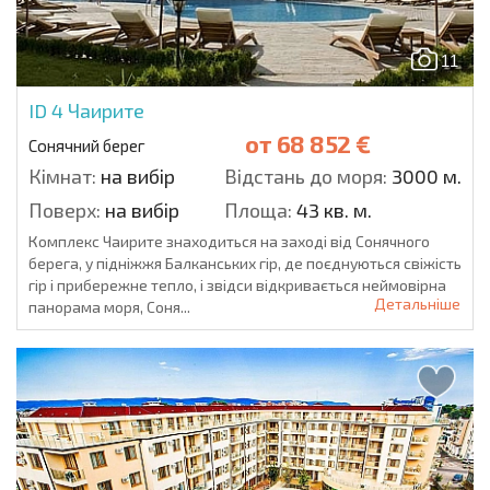
11
ID 4
Чаирите
от
68 852 €
Сонячний берег
Кімнат:
на вибір
Відстань до моря:
3000 м.
Поверх:
на вибір
Площа:
43 кв. м.
Комплекс Чаирите знаходиться на заході від Сонячного
берега, у підніжжя Балканських гір, де поєднуються свіжість
гір і прибережне тепло, і звідси відкривається неймовірна
Детальніше
панорама моря, Соня...