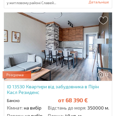
Детальніше
у житловому районі Славей...
17
Розсрочка
ID 13530
Квартири від забудовника в Пірін
Касл Резиденс
от
68 390 €
Банско
Кімнат:
на вибір
Відстань до моря:
350000 м.
Поверх:
на вибір
Площа:
49 кв. м.