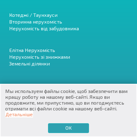
Котеджі / Таунхауси
Вторинна нерухомість
Нерухомість від забудовника
RU
Елітна Нерухомість
€
Нерухомість зі знижками
EN
Земельні ділянки
$
UA
₽
PL
Останні пропозицій
Мы используем файлы cookie, щоб забезпечити вам
Терміновий розпродаж
кращу роботу на нашому веб-сайті. Якщо ви
₴
DE
Інвестиційні проєкти
продовжите, ми припустимо, що ви погоджуєтесь
отримати всі файли cookie на нашому веб-сайті.
zł
BG
Контакти
Детальніше
E-mail:
info@bolgarskiydom.com
ОК
€
ХОЧУ ПРОДАТИ
ХОЧУ КУПИТИ
UA
Моб:+359 56 919 898