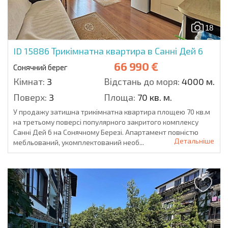
18
ID 15886
Трикімнатна квартира в Санні Дей 6
66 990 €
Сонячний берег
Кімнат:
3
Відстань до моря:
4000 м.
Поверх:
3
Площа:
70 кв. м.
У продажу затишна трикімнатна квартира площею 70 кв.м
на третьому поверсі популярного закритого комплексу
Санні Дей 6 на Сонячному Березі. Апартамент повністю
Детальніше
мебльований, укомплектований необ...