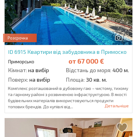
61
Розсрочка
ID 6915
Квартири від забудовника в Примоско
от
67 000 €
Приморсько
Кімнат:
на вибір
Відстань до моря:
400 м.
Поверх:
на вибір
Площа:
30 кв. м.
Комплекс розташований в дубовому гаю – чистому, тихому
та гарному районі з розвиненою інфраструктурою. В якості
будівельних матеріалів використовуються продукти
Детальніше
топових брендів. До купівлі від...