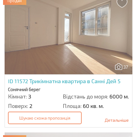
Продан
37
ID 11572
Трикімнатна квартира в Санні Дей 5
Сонячний берег
Кімнат:
3
Відстань до моря:
6000 м.
Поверх:
2
Площа:
60 кв. м.
Шукаю схожа пропозиція
Детальніше