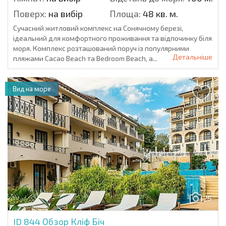
Поверх:
на вибір
Площа:
48 кв. м.
Сучасний житловий комплекс на Сонячному березі,
ідеальний для комфортного проживання та відпочинку біля
моря. Комплекс розташований поруч із популярними
Детальніше
пляжами Cacao Beach та Bedroom Beach, а...
Вид на море
25
ID 844
Обзор Кліф Біч