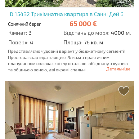
ID 15432
Трикімнатна квартира в Санні Дей 6
65 000 €
Сонячний берег
Кімнат:
3
Відстань до моря:
4000 м.
Поверх:
4
Площа:
76 кв. м.
Представляємо чудовий варіант у бюджетному сегменті!
Простора квартира площею 76 кв.м з практичним
плануванням включає світлу вітальню, об'єднану з кухнею
Детальніше
та обідньою зоною, дві окремі спальні...