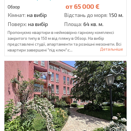
от
65 000 €
Обзор
Кімнат:
на вибір
Відстань до моря:
150 м.
Поверх:
на вибір
Площа:
64 кв. м.
Пропонуємо квартири в неймовірно гарному комплексі
закритого типу в 150 м від пляжу в Обзор. На вибір
представлені студії, апартаменти та розкішні мезонети. Всі
Детальніше
квартири завершені "під ключ":с...
39