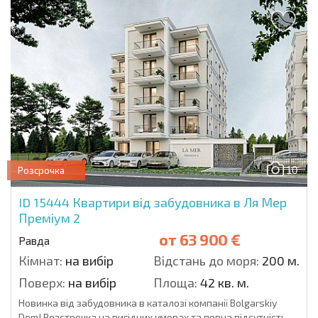
10
Розсрочка
ID 15444
Квартири від забудовника в Ля Мер
Преміум 2
от
63 900 €
Равда
Кімнат:
на вибір
Відстань до моря:
200 м.
Поверх:
на вибір
Площа:
42 кв. м.
Новинка від забудовника в каталозі компанії Bolgarskiy
Dom! Розстрочка на вигідних умовах та повна відсутність