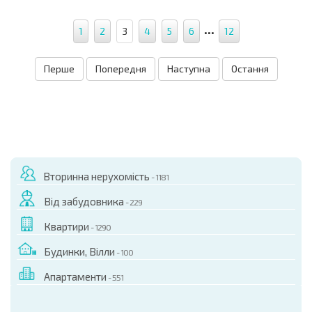
...
1
2
3
4
5
6
12
Перше
Попередня
Наступна
Остання
Вторинна нерухомість
- 1181
Від забудовника
- 229
Квартири
- 1290
Будинки, Вілли
- 100
Апартаменти
- 551