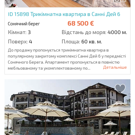
23
ID 15898
Трикімнатна квартира в Санні Дей 6
68 500 €
Сонячний берег
Кімнат:
3
Відстань до моря:
4000 м.
Поверх:
4
Площа:
60 кв. м.
До продажу пропонується трикімнатна квартира в
популярному закритому комплексі Санні Дей 6 у передмісті
Сонячного Берега. Апартамент пропонується в повністю
Детальніше
мебльованому та укомплектованому по...