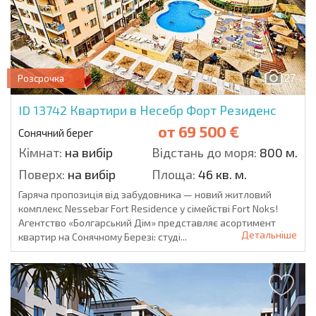
27
Розсрочка
ID 13742
Квартири в Несебр Форт Резиденс
от
69 500 €
Сонячний берег
Кімнат:
на вибір
Відстань до моря:
800 м.
Поверх:
на вибір
Площа:
46 кв. м.
Гаряча пропозиція від забудовника — новий житловий
комплекс Nessebar Fort Residence у сімействі Fort Noks!
Агентство «Болгарський Дім» представляє асортимент
Детальніше
квартир на Сонячному Березі: студі...