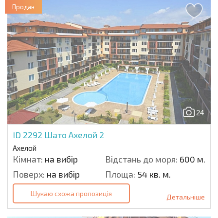
Продан
24
ID 2292
Шато Ахелой 2
Ахелой
Кімнат:
на вибір
Відстань до моря:
600 м.
Поверх:
на вибір
Площа:
54 кв. м.
Шукаю схожа пропозиція
Детальніше