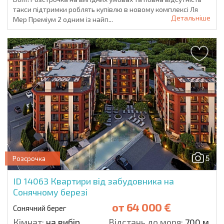
такси підтримки роблять купівлю в новому комплексі Ля
Детальніше
Мер Преміум 2 одним із найп...
5
Розсрочка
ID 14063
Квартири від забудовника на
Сонячному березі
от
64 000 €
Сонячний берег
Кімнат:
на вибір
Відстань до моря:
700 м.