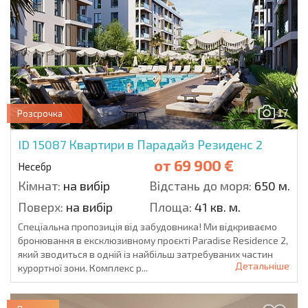
17
Розсрочка
ID 15087
Квартири в Парадайз Резиденс 2
от
69 900 €
Несебр
Кімнат:
на вибір
Відстань до моря:
650 м.
Поверх:
на вибір
Площа:
41 кв. м.
Спеціальна пропозиція від забудовника! Ми відкриваємо
бронювання в ексклюзивному проєкті Paradise Residence 2,
який зводиться в одній із найбільш затребуваних частин
Детальніше
курортної зони. Комплекс р...