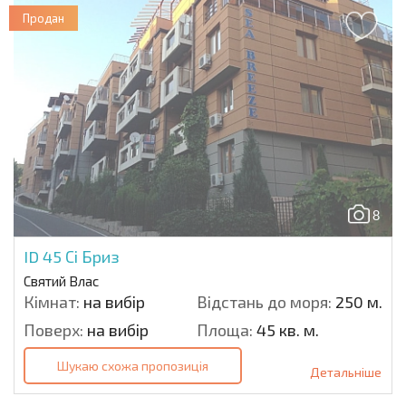
Продан
8
ID 45
Сі Бриз
Святий Влас
Кімнат:
на вибір
Відстань до моря:
250 м.
Поверх:
на вибір
Площа:
45 кв. м.
Шукаю схожа пропозиція
Детальніше