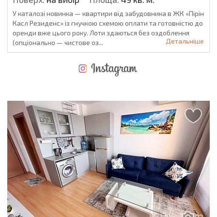
У каталозі новинка — квартири від забудовника в ЖК «Пірін
Касл Резиденс» із гнучкою схемою оплати та готовністю до
оренди вже цього року. Лоти здаються без оздоблення
Детальніше
(опціонально — чистове оз...
НОВА РОЗШИРЕНА ПОЛЬОТНА ПРОГРАМА
ВИТРАТИ ПРИ КУПІВЛІ НЕРУХОМОСТІ
ЩОРІЧНІ ВИТРАТИ НА УТРИМАННЯ НЕРУХОМОСТІ