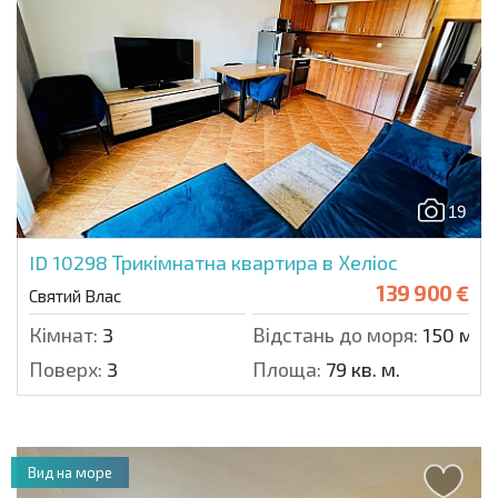
19
ID 10298
Трикімнатна квартира в Хеліос
139 900 €
Святий Влас
Кімнат:
3
Відстань до моря:
150 м.
Поверх:
3
Площа:
79 кв. м.
Вид на море