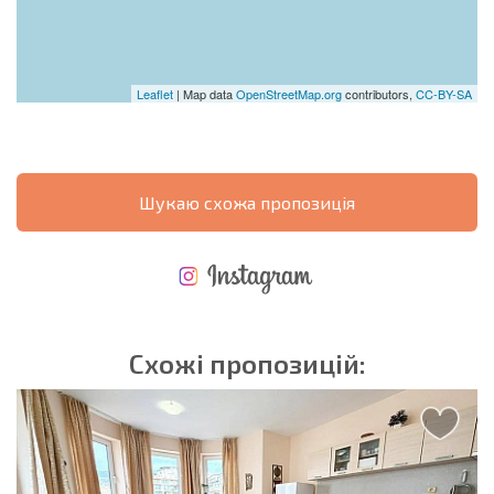
Leaflet
| Map data
OpenStreetMap.org
contributors,
CC-BY-SA
Шукаю схожа пропозиція
НОВА РОЗШИРЕНА ПОЛЬОТНА ПРОГРАМА
ВИТРАТИ ПРИ КУПІВЛІ НЕРУХОМОСТІ
ЩОРІЧНІ ВИТРАТИ НА УТРИМАННЯ НЕРУХОМОСТІ
Схожі пропозицій: