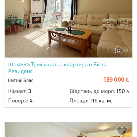
22
ID 14885
Трикімнатна квартира в Віста
Резиденс
139 000 €
Святий Влас
Кімнат:
3
Відстань до моря:
150 м.
Поверх:
4
Площа:
116 кв. м.