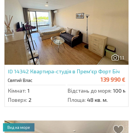
11
ID 14342
Квартира-студія в Прем'єр Форт Біч
139 990 €
Святий Влас
Кімнат:
1
Відстань до моря:
100 м.
Поверх:
2
Площа:
48 кв. м.
Вид на море