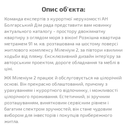
Опис об'єкта:
Команда експертів з курортної нерухомості АН
Болгарський Дім рада представити вам новинку
актуального каталогу - простору двокімнатну
квартиру з оглядом моря з вікон! Розкішна квартира
метражем 91 м. кв. розташована на шостому поверсі
житлового комплексу Міленіум 2, за півтори хвилини
ходьби від пляжу. Ексклюзивний дизайн інтер'єру за
авторським проектом, дороге обладнання та меблі в
ціні.
ЖК Міленіум 2 працює й обслуговується на цілорічній
основі. Він прекрасно облаштований, причому з
урахуванням і курортного відпочинку, і можливості
цілорічного проживання. Естетичний, зі зручним
розташуванням, винятковим сервісним рівнем і
багатим спектром зручностей, він стане чудовим
вибором для інвесторів і покупців прибережного
житла.