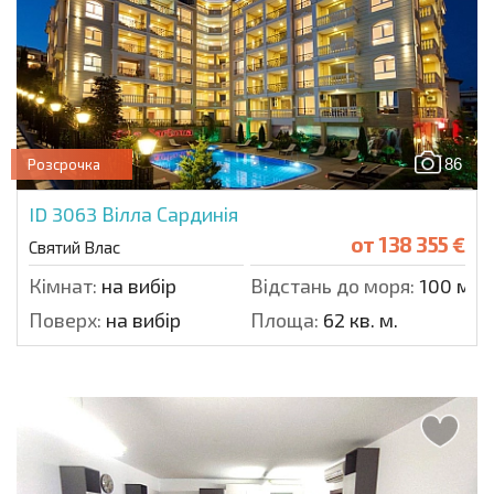
86
Розсрочка
ID 3063
Вілла Сардинія
от
138 355 €
Святий Влас
Кімнат:
на вибір
Відстань до моря:
100 м.
Поверх:
на вибір
Площа:
62 кв. м.