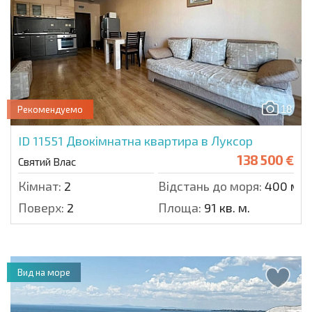
18
Рекомендуемо
ID 11551
Двокімнатна квартира в Луксор
138 500 €
Святий Влас
Кімнат:
2
Відстань до моря:
400 м.
Поверх:
2
Площа:
91 кв. м.
Вид на море