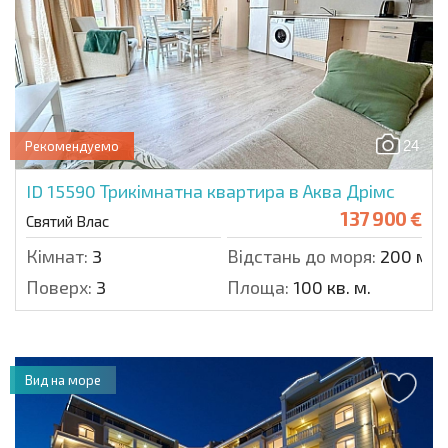
24
Рекомендуемо
ID 15590
Трикімнатна квартира в Аква Дрімс
137 900 €
Святий Влас
Кімнат:
3
Відстань до моря:
200 м.
Поверх:
3
Площа:
100 кв. м.
Вид на море