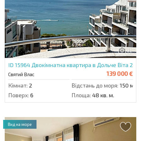
31
ID 15964
Двокімнатна квартира в Дольче Віта 2
139 000 €
Святий Влас
Кімнат:
2
Відстань до моря:
150 м.
Поверх:
6
Площа:
48 кв. м.
Вид на море