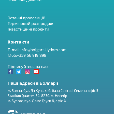
Останні пропозицій
Терміновий розпродаж
Інвестиційні проєкти
Контакти
E-mail:
info@bolgarskiydom.com
Моб:+359 56 919 898
Підписуйтесь на нас:
Наші адреси в Болгарії
м.
Варна
,
бул. Ян Хуніаді 6, база Сортові Семена, офіс 5
Stadium Quarter, 34
,
8230
, м.
Несебр
RU
м.
Бургас
,
вул. Даме Груєв 6, офіс 4
€
EN