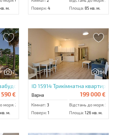
о моря:
6000 м.
Кімнат:
2
Відстань до моря:
50 м.
кв. м.
Поверх:
4
Площа:
85 кв. м.
7
14
забудовника в Ботанік Резиденс
ID 15914
Трикімнатна квартира в Саут Бе
 590 €
199 000 €
Варна
о моря:
2000 м.
Кімнат:
3
Відстань до моря:
50 м.
кв. м.
Поверх:
1
Площа:
126 кв. м.