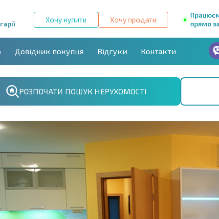
Працює
Хочу купити
Хочу продати
гарії
прямо за
р
Довідник покупця
Відгуки
Контакти
РОЗПОЧАТИ ПОШУК НЕРУХОМОСТІ