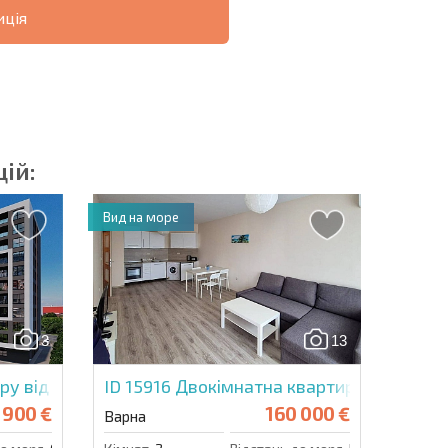
ція
ОВІСТЬ
ДИСТАНЦІЙНА
РОЗСТРОЧКА В
УГОДА
БОЛГАРІЇ
ій:
Вид на море
озсилку | Натискаючи кнопку, ви дозволяєте
їх даних.
3
13
Надіслати повідомлення
ру від забудовника в Галерея Варна
ID 15916
Двокімнатна квартира в Саут Б
 900 €
160 000 €
Варна