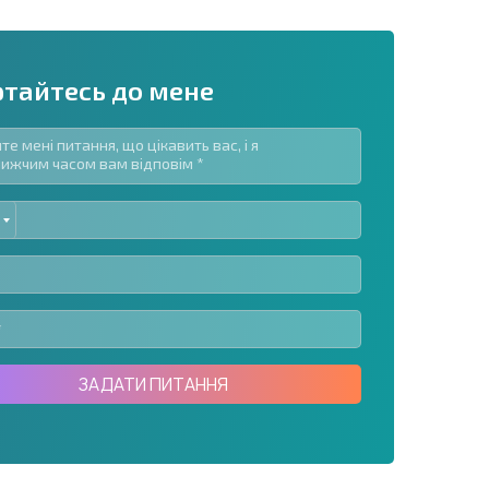
ртайтесь до мене
ED
озсилку | Натискаючи кнопку, ви дозволяєте
TES
їх даних.
Надіслати повідомлення
ЗАДАТИ ПИТАННЯ