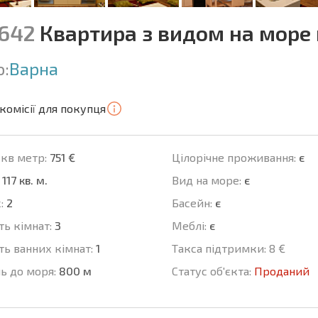
3642
Квартира з видом на море
о:
Варна
комісії для покупця
 кв метр:
751 €
Цілорічне проживання:
є
117 кв. м.
Вид на море:
є
:
2
Баcейн:
є
ть кімнат:
3
Меблі:
є
ть ванних кімнат:
1
Такса підтримки:
8 €
ь до моря:
800 м
Статус об'єкта:
Проданий