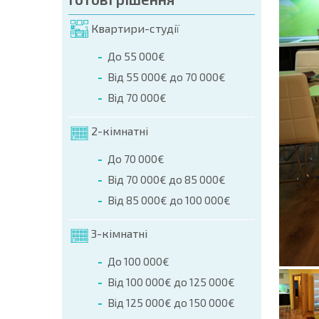
мовлення (Ім'я, E-mail, Телефон)
Квартири-студії
ння
До 55 000€
а телефоном:
Від 55 000€ до 70 000€
+359 8 9797 99 03
Від 70 000€
2-кімнатні
До 70 000€
Від 70 000€ до 85 000€
Від 85 000€ до 100 000€
3-кімнатні
До 100 000€
Від 100 000€ до 125 000€
Від 125 000€ до 150 000€