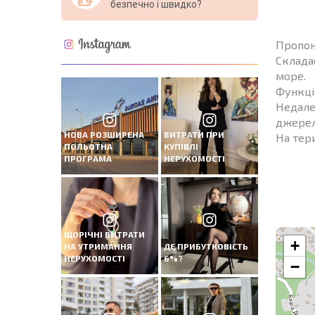
безпечно і швидко?
Пропон
Складає
море.
Функці
Недале
джерел
НОВА РОЗШИРЕНА
ВИТРАТИ ПРИ
На тери
ПОЛЬОТНА
КУПІВЛІ
ПРОГРАМА
НЕРУХОМОСТІ
ЩОРІЧНІ ВИТРАТИ
+
НА УТРИМАННЯ
ДЕ ПРИБУТКОВІСТЬ
НЕРУХОМОСТІ
6%?
−