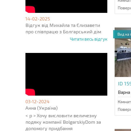
Кімнат
Поверх
14-02-2025
Відгук від Михайла та Єлизавети
про співпрацю з Болгарський дім
Вид на
Читати весь відгук
ID 15
Варна
03-12-2024
Кімнат
Анна (Україна)
Поверх
< p > Хочу висловити величезну
подяку компанії BolgarskiyDom за
допомогу придбання