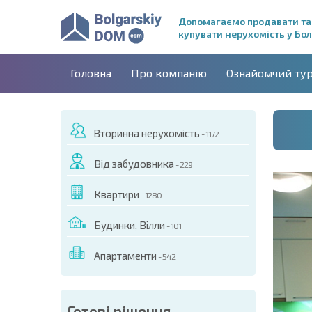
Допомагаємо продавати та
купувати нерухомість у Бол
Головна
Про компанію
Ознайомчий ту
Вторинна нерухомість
- 1172
Від забудовника
- 229
Квартири
- 1280
Будинки, Вілли
- 101
Апартаменти
- 542
ДЕО ЦЬОГО ОБ'ЄКТА
Готові рішення