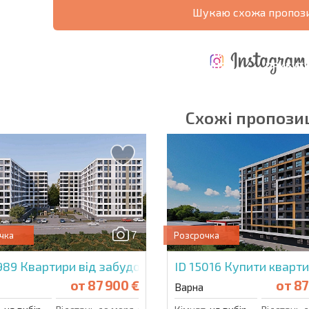
Шукаю схожа пропози
ЩОРІЧНІ
РОЗШИРЕНА
ВИТРАТИ ПРИ
ВИТРАТИ НА
ДЕ
ОТНА
КУПІВЛІ
УТРИМАННЯ
ПРИБУТК
РАМА
НЕРУХОМОСТІ
НЕРУХОМОСТІ
6%?
Схожі пропозиц
в'язкові для заповнення
Підписатися на р
використання сво
7
чка
Розсрочка
5989
Квартири від забудовника в Галерея 5А
ID 15016
Купити кварти
от
87 900 €
от
87
Варна