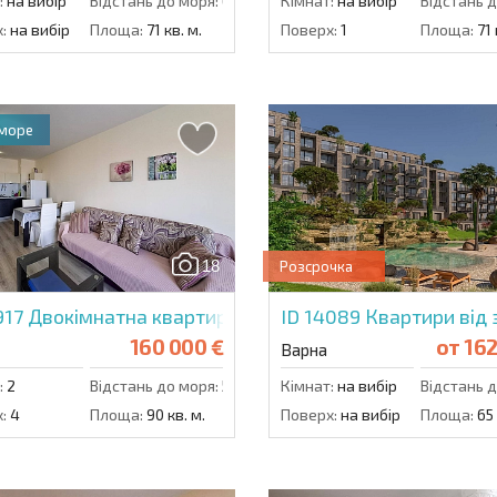
:
на вибір
Відстань до моря:
6000 м.
Кімнат:
на вибір
Відстань д
:
на вибір
Площа:
71 кв. м.
Поверх:
1
Площа:
71 
 море
18
Розсрочка
917
Двокімнатна квартира в Саут Бей Варна
ID 14089
Квартири від 
160 000 €
от
162
Варна
:
2
Відстань до моря:
50 м.
Кімнат:
на вибір
Відстань д
:
4
Площа:
90 кв. м.
Поверх:
на вибір
Площа:
65 