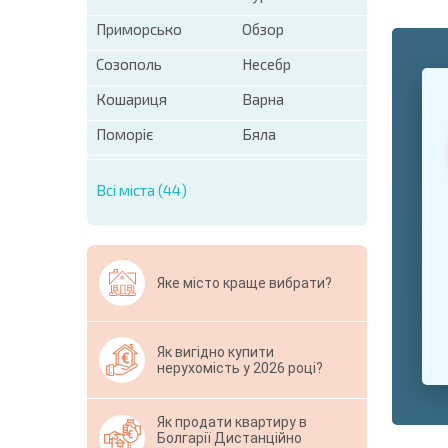
Приморсько
Обзор
Созополь
Несебр
+1
United
States
Кошариця
Варна
+1
Поморіє
Бяла
* Поля обо
Всі міста (44)
Свернут
Яке місто краще вибрати?
Як вигідно купити
нерухомість у 2026 році?
Як продати квартиру в
Болгарії Дистанційно