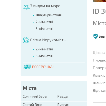
З видом на море
ID 
Квартири-студії
Міст
2-кімнатні
3-кімнатні
Без 
Елітна Нерухомість
2-кімнатні
Ціна за
3-кімнатні
Площа:
РОЗСРОЧКА!
Поверх
Кількіс
Кількіс
Міста
Відстан
Сонячний берег
Равда
Святий Влас
Бургас