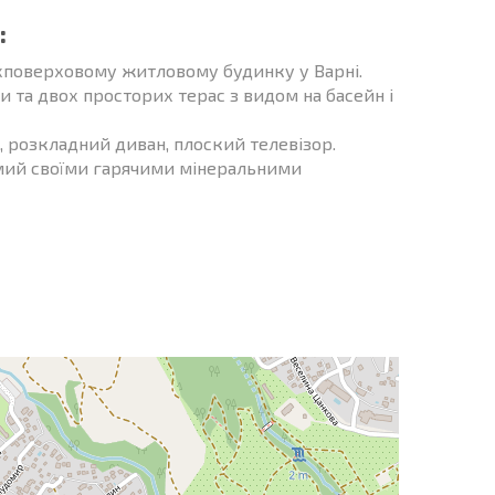
:
охповерховому житловому будинку у Варні.
ти та двох просторих терас з видом на басейн і
, розкладний диван, плоский телевізор.
омий своїми гарячими мінеральними