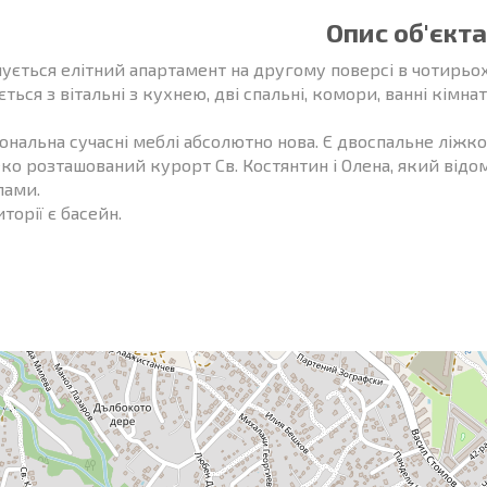
Опис об'єкта
ується елітний апартамент на другому поверсі в чотирь
ться з вітальні з кухнею, дві спальні, комори, ванні кімна
ональна сучасні меблі абсолютно нова. Є двоспальне ліжко
ко розташований курорт Св. Костянтин і Олена, який від
ами.
торії є басейн.