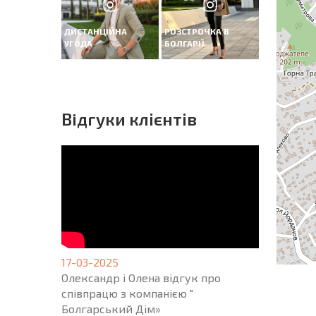
ДИСТАНЦІЙНА
РОЗСТРОЧКА В
УГОДА
БОЛГАРІЇ
Вiдгуки клієнтів
17-03-2025
Олександр і Олена відгук про
співпрацю з компанією "
Болгарський Дім»