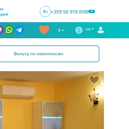
мо
+359 56 919 898
BG
раз!
ua
€
Фильтр по комплексам