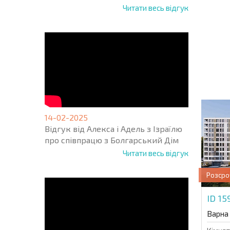
Читати весь відгук
НОВА 
ПОЛЬ
ПРОГ
+1
United
States
+1
* Поля обо
14-02-2025
Відгук від Алекса і Адель з Ізраїлю
про співпрацю з Болгарський Дім
Читати весь відгук
Розсро
ID 1
Варна