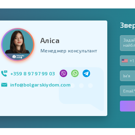
Зве
Аліса
в'язкові для заповнення
Менеджер консультант
ь форму
+1
UNIT
Підписатися на р
STA
використання сво
+1
+359 8 97 97 99 03
info@bolgarskiydom.com