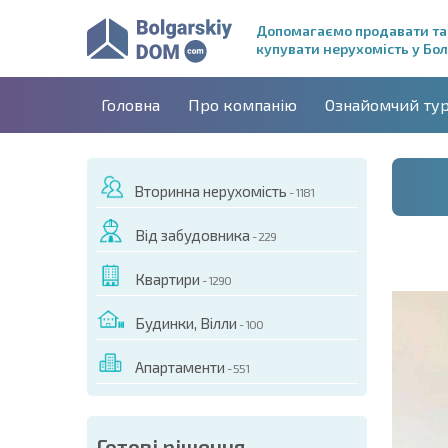
Допомагаємо продавати та
купувати нерухомість у Бол
Головна
Про компанію
Ознайомчий ту
Вторинна нерухомість
- 1181
Від забудовника
- 229
Квартири
- 1290
Будинки, Вілли
- 100
Апартаменти
- 551
ДЕО ЦЬОГО ОБ'ЄКТА
Готові рішення