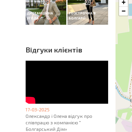
+
−
ДИСТАНЦІЙНА
РОЗСТРОЧКА В
УГОДА
БОЛГАРІЇ
Вiдгуки клієнтів
17-03-2025
Олександр і Олена відгук про
співпрацю з компанією "
Болгарський Дім»