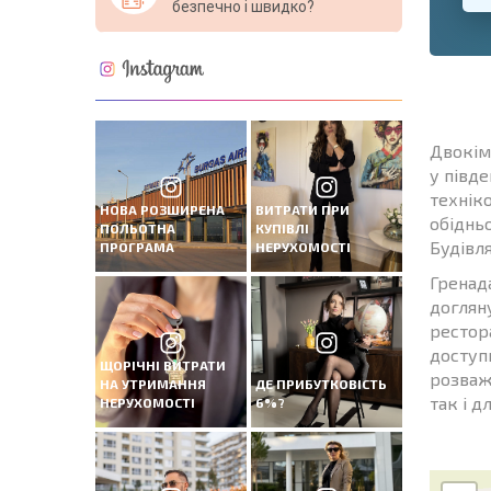
безпечно і швидко?
Двокім
у півд
технік
НОВА РОЗШИРЕНА
ВИТРАТИ ПРИ
обіднь
ПОЛЬОТНА
КУПІВЛІ
Будівл
ПРОГРАМА
НЕРУХОМОСТІ
Гренад
доглян
рестор
доступ
ЩОРІЧНІ ВИТРАТИ
розваж
НА УТРИМАННЯ
ДЕ ПРИБУТКОВІСТЬ
так і д
НЕРУХОМОСТІ
6%?