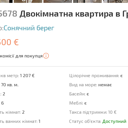
15678
Двокімнатна квартира в 
о:
Сонячний берег
500 €
комісії для покупця
 кв метр:
1 207 €
Цілорічне проживання:
є
70 кв. м.
Вид на море:
немає
:
2
Баcейн:
є
6
Меблі:
є
ть кімнат:
2
Такса підтримки:
10 €
ть ванних кімнат:
1
Статус об'єкта:
Доступний