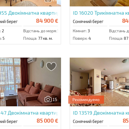
5955
Двокімнатна квартира в Маджестік
ID 16020
Трикімнатна к
84 900 €
84
ний берег
Сонячний берег
:
2
Відстань до моря:
50 м.
Кімнат:
3
Відстань д
:
5
Площа:
77 кв. м.
Поверх:
4
Площа:
87 
15
Рекомендуемо
147
Двокімнатна квартира в Еліт 4
ID 13519
Двокімнатна кв
85 000 €
85
ний берег
Сонячний берег