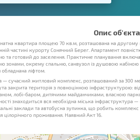
Опис об'єкта
натна квартира площею 70 кв.м, розташована на другому
енній частині курорту Сонячний Берег. Апартамент повні
ою та готовий до заселення. Практичне планування включа
ою зонами, окрему спальню, санвузол із душовою кабіною 
я обладнана ліфтом.
а — сучасний житловий комплекс, розташований за 300 ме
ута закрита територія з повноцінною інфраструктурою: ві
аном, лобі-баром, дитячими майданчиками, власною парк
ності знаходиться вся необхідна міська інфраструктура — 
альні заклади та автобусна зупинка, що робить комплекс 
ля цілорічного проживання. Наявний Акт 16.