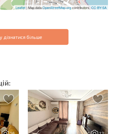
Leaflet
| Map data
OpenStreetMap.org
contributors,
CC-BY-SA
у дізнатися більше
ОВІСТЬ
ДИСТАНЦІЙНА
РОЗСТРОЧКА В
УГОДА
БОЛГАРІЇ
ій:
озсилку | Натискаючи кнопку, ви дозволяєте
їх даних.
16
12