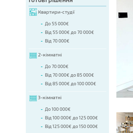
мовлення (Ім'я, E-mail, Телефон)
Квартири-студії
ння
До 55 000€
а телефоном:
Від 55 000€ до 70 000€
+359 8 9797 99 03
Від 70 000€
2-кімнатні
До 70 000€
Від 70 000€ до 85 000€
Від 85 000€ до 100 000€
3-кімнатні
До 100 000€
Від 100 000€ до 125 000€
Від 125 000€ до 150 000€