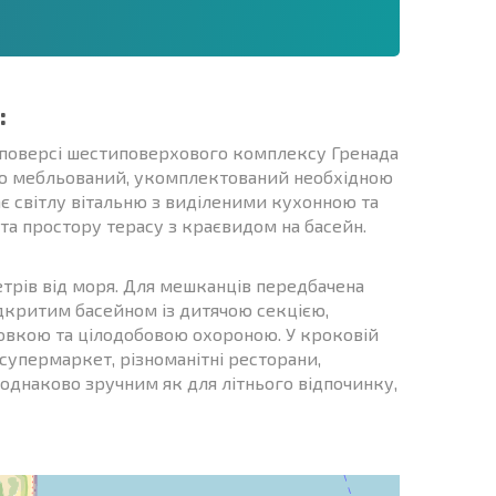
:
 поверсі шестиповерхового комплексу Гренада
стю мебльований, укомплектований необхідною
є світлу вітальню з виділеними кухонною та
та простору терасу з краєвидом на басейн.
трів від моря. Для мешканців передбачена
дкритим басейном із дитячою секцією,
овкою та цілодобовою охороною. У кроковій
супермаркет, різноманітні ресторани,
однаково зручним як для літнього відпочинку,