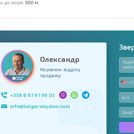
ь до моря:
300 м
Зве
Олександр
Керівник відділу
в'язкові для заповнення
продажу
ь форму
+1
UNIT
Підписатися на р
STA
використання сво
+1
+359 8 97 97 99 03
info@bolgarskiydom.com