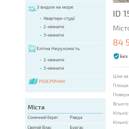
З видом на море
ID 
Квартири-студії
Міст
2-кімнатні
3-кімнатні
84 
Елітна Нерухомість
Без 
2-кімнатні
3-кімнатні
Ціна за
РОЗСРОЧКА!
Площа:
Поверх
Всього:
Міста
Кількіс
Сонячний берег
Равда
Кількіс
Святий Влас
Бургас