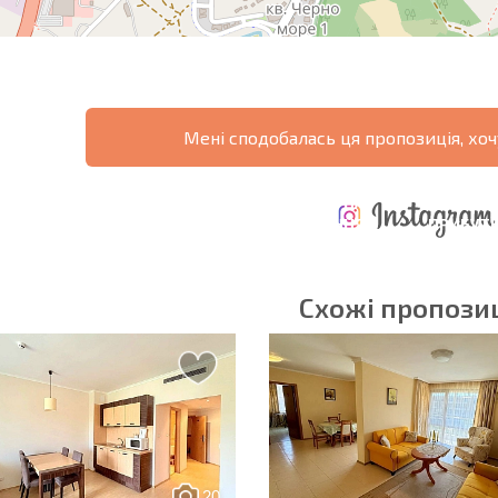
Мені сподобалась ця пропозиція, хоч
ЩОРІЧНІ
РОЗШИРЕНА
ВИТРАТИ ПРИ
ВИТРАТИ НА
ДЕ
ОТНА
КУПІВЛІ
УТРИМАННЯ
ПРИБУТК
РАМА
НЕРУХОМОСТІ
НЕРУХОМОСТІ
6%?
Схожі пропозиц
в'язкові для заповнення
Підписатися на р
використання сво
20