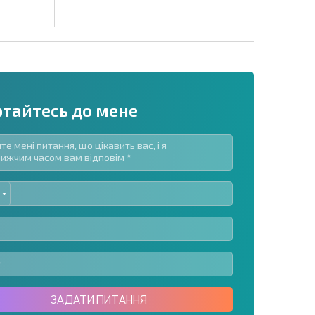
ртайтесь до мене
ED
озсилку | Натискаючи кнопку, ви дозволяєте
TES
їх даних.
Надіслати повідомлення
ЗАДАТИ ПИТАННЯ