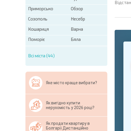
Відстан
Приморсько
Обзор
Созополь
Несебр
Кошариця
Варна
Поморіє
Бяла
+1
United
States
Всі міста (44)
+1
* Поля обо
Свернут
Яке місто краще вибрати?
Як вигідно купити
нерухомість у 2026 році?
Як продати квартиру в
Болгарії Дистанційно