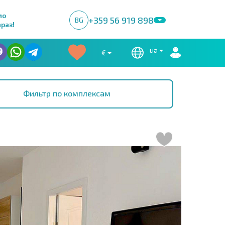
мо
+359 56 919 898
BG
раз!
ua
€
Фильтр по комплексам