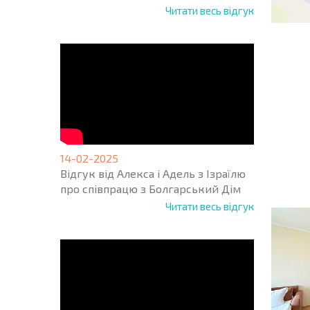
Читати весь відгук
НОВА 
ПОЛЬ
ПРОГ
14-02-2025
+1
United
Відгук від Алекса і Адель з Ізраїлю
States
про співпрацю з Болгарський Дім
+1
Читати весь відгук
* Поля обо