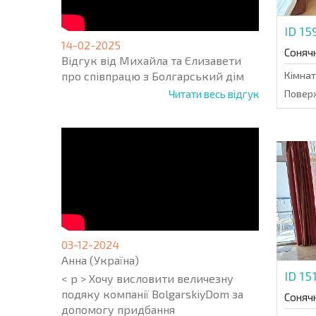
ID 1
14-02-2025
Соняч
Відгук від Михайла та Єлизавети
про співпрацю з Болгарський дім
Кімнат
Читати весь відгук
Поверх
03-12-2024
Анна (Україна)
ID 15
< p > Хочу висловити величезну
подяку компанії BolgarskiyDom за
Соняч
допомогу придбання