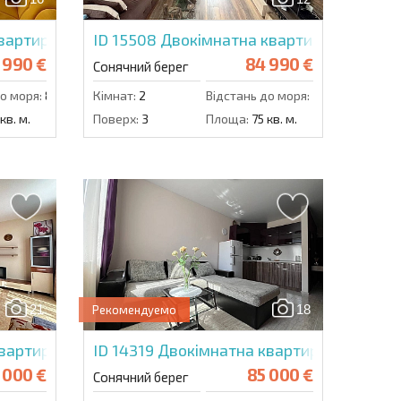
Надіслати повідомлення
вартира в Персані 2
ID 15508
Двокімнатна квартира в Палм 
 990 €
84 990 €
Сонячний берег
о моря:
800 м.
Кімнат:
2
Відстань до моря:
350 м.
кв. м.
Поверх:
3
Площа:
75 кв. м.
21
18
Рекомендуемо
артира в Еліт 4
ID 14319
Двокімнатна квартира в Свята С
 000 €
85 000 €
Сонячний берег