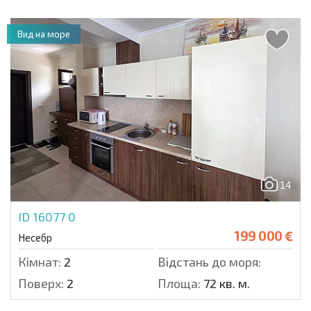
Вид на море
14
ID 16077
0
199 000 €
Несебр
Кімнат:
2
Відстань до моря:
Поверх:
2
Площа:
72 кв. м.