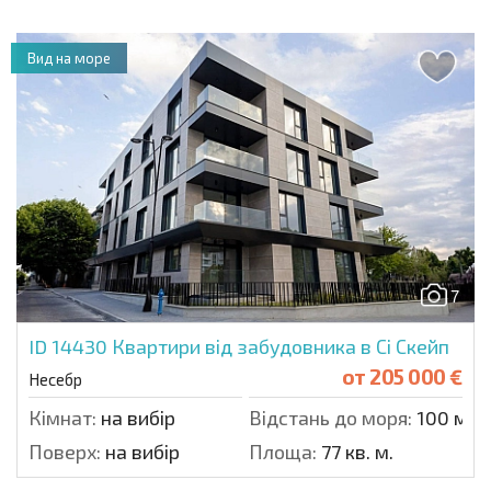
Вид на море
7
ID 14430
Квартири від забудовника в Сі Скейп
от
205 000 €
Несебр
Кімнат:
на вибір
Відстань до моря:
100 м.
Поверх:
на вибір
Площа:
77 кв. м.