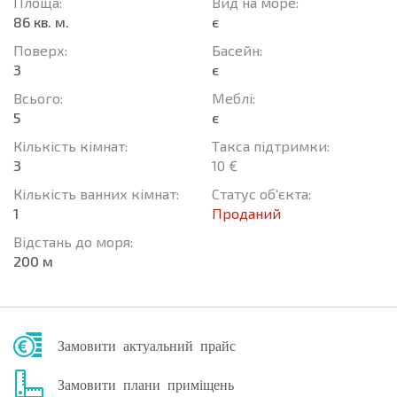
Площа:
Вид на море:
86 кв. м.
є
Поверх:
Баcейн:
3
є
Всього:
Меблі:
5
є
Кількість кімнат:
Такса підтримки:
3
10 €
Кількість ванних кімнат:
Статус об'єкта:
1
Проданий
Відстань до моря:
200 м
Замовити актуальний прайс
Замовити плани приміщень