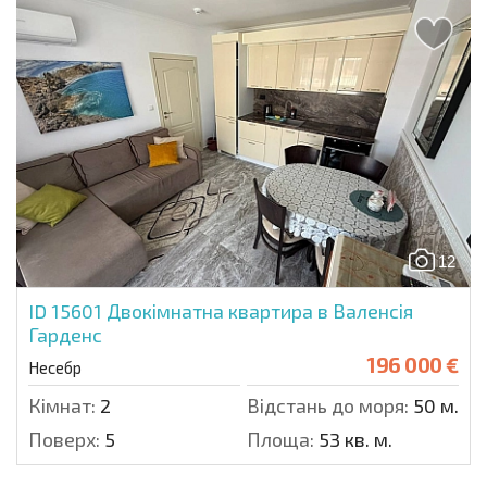
12
ID 15601
Двокімнатна квартира в Валенсія
Гарденс
196 000 €
Несебр
Кімнат:
2
Відстань до моря:
50 м.
Поверх:
5
Площа:
53 кв. м.