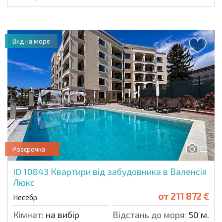
Вид на море
22
Розсрочка
ID 10843
Квартири від забудовника в Валенсія
Люкс
от
211 872 €
Несебр
Кімнат:
на вибір
Відстань до моря:
50 м.