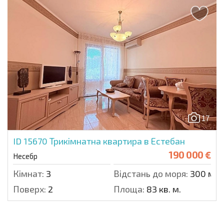
17
ID 15670
Трикімнатна квартира в Естебан
190 000 €
Несебр
Кімнат:
3
Відстань до моря:
300 м.
Поверх:
2
Площа:
83 кв. м.