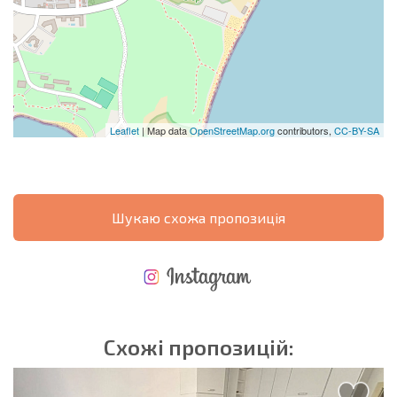
Leaflet
| Map data
OpenStreetMap.org
contributors,
CC-BY-SA
Шукаю схожа пропозиція
НОВА РОЗШИРЕНА ПОЛЬОТНА ПРОГРАМА
ВИТРАТИ ПРИ КУПІВЛІ НЕРУХОМОСТІ
ЩОРІЧНІ ВИТРАТИ НА УТРИМАННЯ НЕРУХОМОСТІ
Схожі пропозицій: