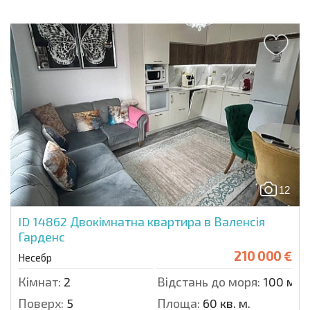
12
ID 14862
Двокімнатна квартира в Валенсія
Гарденс
210 000 €
Несебр
Кімнат:
2
Відстань до моря:
100 м.
Поверх:
5
Площа:
60 кв. м.