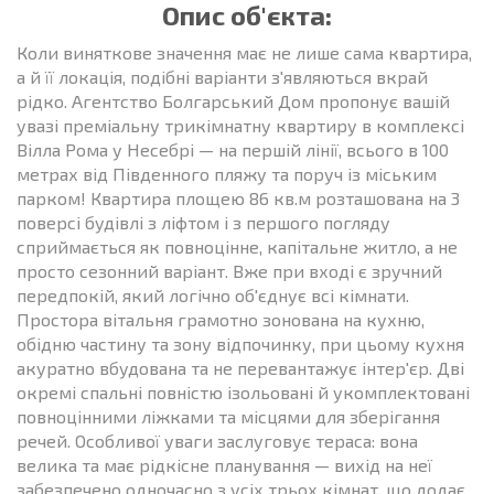
Опис об'єкта:
Коли виняткове значення має не лише сама квартира,
а й її локація, подібні варіанти з'являються вкрай
рідко. Агентство Болгарський Дом пропонує вашій
увазі преміальну трикімнатну квартиру в комплексі
Вілла Рома у Несебрі — на першій лінії, всього в 100
метрах від Південного пляжу та поруч із міським
парком! Квартира площею 86 кв.м розташована на 3
поверсі будівлі з ліфтом і з першого погляду
сприймається як повноцінне, капітальне житло, а не
просто сезонний варіант. Вже при вході є зручний
передпокій, який логічно об'єднує всі кімнати.
Простора вітальня грамотно зонована на кухню,
обідню частину та зону відпочинку, при цьому кухня
акуратно вбудована та не перевантажує інтер'єр. Дві
окремі спальні повністю ізольовані й укомплектовані
повноцінними ліжками та місцями для зберігання
речей. Особливої уваги заслуговує тераса: вона
велика та має рідкісне планування — вихід на неї
забезпечено одночасно з усіх трьох кімнат, що додає