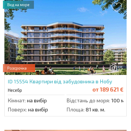
Вид на море
15
Розсрочка
ID 15554
Квартири від забудовника в Нобу
от
189 621 €
Несебр
Кімнат:
на вибір
Відстань до моря:
100 м.
Поверх:
на вибір
Площа:
81 кв. м.