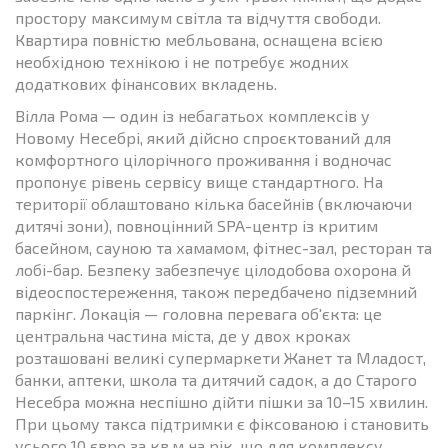
простору максимум світла та відчуття свободи.
Квартира повністю мебльована, оснащена всією
необхідною технікою і не потребує жодних
додаткових фінансових вкладень.
Вілла Рома — один із небагатьох комплексів у
Новому Несебрі, який дійсно спроєктований для
комфортного цілорічного проживання і водночас
пропонує рівень сервісу вище стандартного. На
території облаштовано кілька басейнів (включаючи
дитячі зони), повноцінний SPA-центр із критим
басейном, сауною та хамамом, фітнес-зал, ресторан та
лобі-бар. Безпеку забезпечує цілодобова охорона й
відеоспостереження, також передбачено підземний
паркінг. Локація — головна перевага об'єкта: це
центральна частина міста, де у двох кроках
розташовані великі супермаркети Жанет та Младост,
банки, аптеки, школа та дитячий садок, а до Старого
Несебра можна неспішно дійти пішки за 10–15 хвилин.
При цьому такса підтримки є фіксованою і становить
усього 10 євро за кв.м на рік, що для комплексу