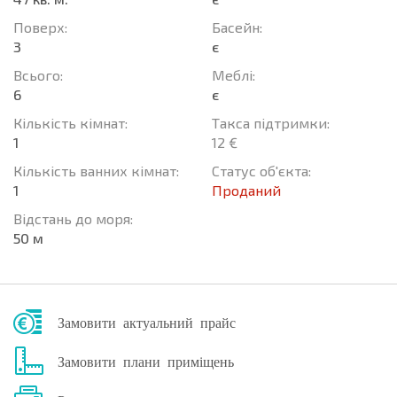
Поверх:
Баcейн:
3
є
Всього:
Меблі:
6
є
Кількість кімнат:
Такса підтримки:
1
12 €
Кількість ванних кімнат:
Статус об'єкта:
1
Проданий
Відстань до моря:
50 м
Замовити актуальний прайс
Замовити плани приміщень