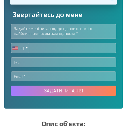
Звертайтесь до мене
+1
UNITED
STATES
+1
ЗАДАТИ ПИТАННЯ
Опис об'єкта: