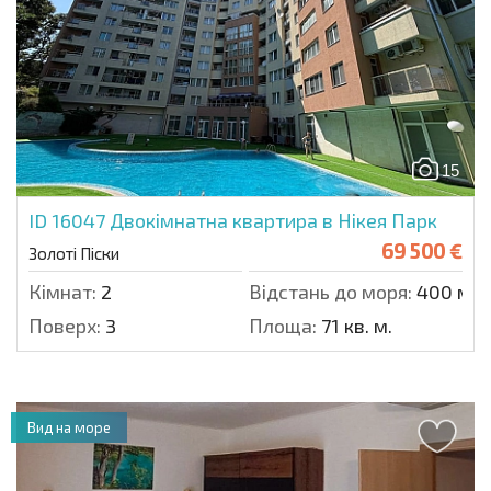
15
ID 16047
Двокімнатна квартира в Нікея Парк
69 500 €
Золоті Піски
Кімнат:
2
Відстань до моря:
400 м.
Поверх:
3
Площа:
71 кв. м.
Вид на море