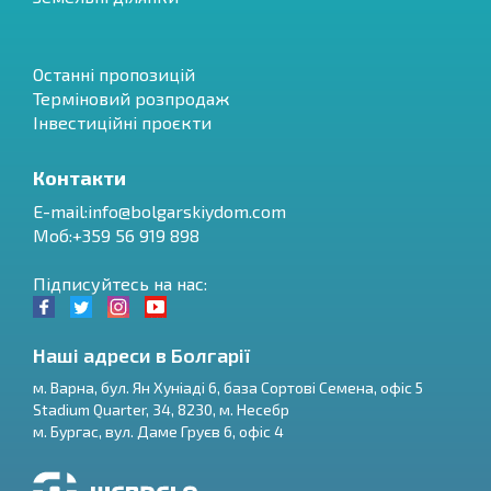
Останні пропозицій
Терміновий розпродаж
Інвестиційні проєкти
Контакти
E-mail:
info@bolgarskiydom.com
Моб:+359 56 919 898
Підписуйтесь на нас:
Наші адреси в Болгарії
м.
Варна
,
бул. Ян Хуніаді 6, база Сортові Семена, офіс 5
Stadium Quarter, 34
,
8230
, м.
Несебр
RU
м.
Бургас
,
вул. Даме Груєв 6, офіс 4
€
EN