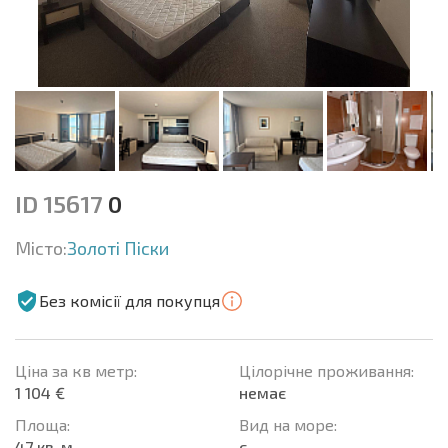
ID 15617
0
Місто:
Золоті Піски
Без комісії для покупця
Ціна за кв метр:
Цілорічне проживання:
1 104 €
немає
Площа:
Вид на море:
47 кв. м.
є