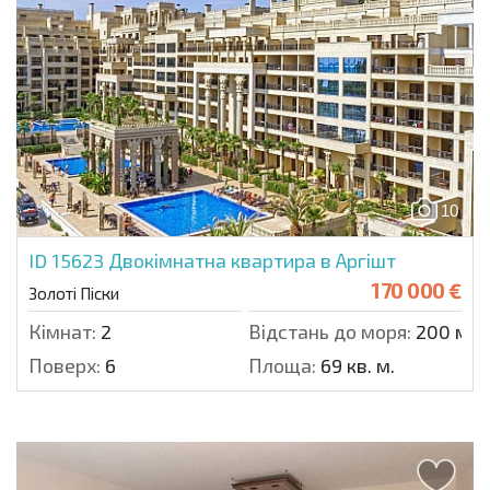
10
ID 15623
Двокімнатна квартира в Аргішт
170 000 €
Золоті Піски
Кімнат:
2
Відстань до моря:
200 м.
Поверх:
6
Площа:
69 кв. м.