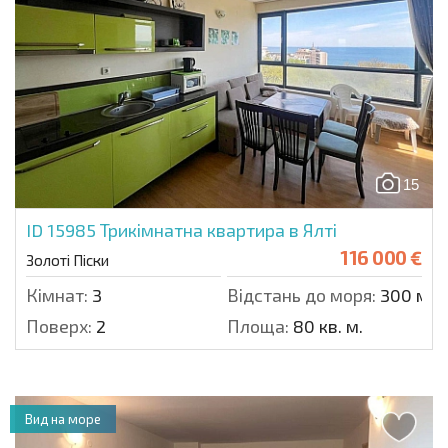
15
ID 15985
Трикімнатна квартира в Ялті
116 000 €
Золоті Піски
Кімнат:
3
Відстань до моря:
300 м.
Поверх:
2
Площа:
80 кв. м.
Вид на море