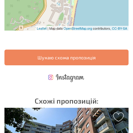
Leaflet
| Map data
OpenStreetMap.org
contributors,
CC-BY-SA
Шукаю схожа пропозиція
НОВА РОЗШИРЕНА ПОЛЬОТНА ПРОГРАМА
ВИТРАТИ ПРИ КУПІВЛІ НЕРУХОМОСТІ
ЩОРІЧНІ ВИТРАТИ НА УТРИМАННЯ НЕРУХОМОСТІ
Схожі пропозицій: