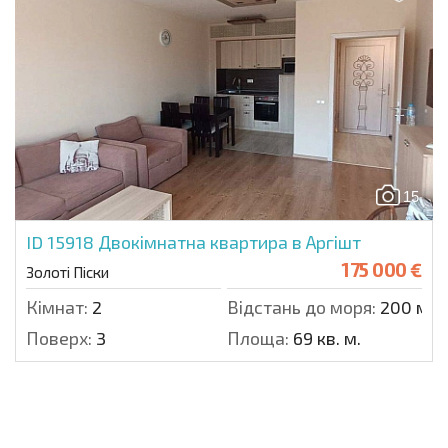
15
ID 15918
Двокімнатна квартира в Аргішт
175 000 €
Золоті Піски
Кімнат:
2
Відстань до моря:
200 м.
Поверх:
3
Площа:
69 кв. м.