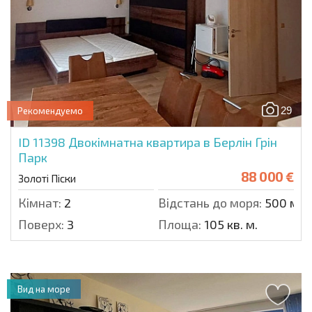
29
Рекомендуемо
ID 11398
Двокімнатна квартира в Берлін Грін
Парк
88 000 €
Золоті Піски
Кімнат:
2
Відстань до моря:
500 м.
Поверх:
3
Площа:
105 кв. м.
Вид на море