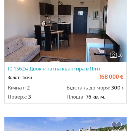
16
ID 15624
Двокімнатна квартира в Ялті
168 000 €
Золоті Піски
Кімнат:
2
Відстань до моря:
300 м.
Поверх:
3
Площа:
76 кв. м.