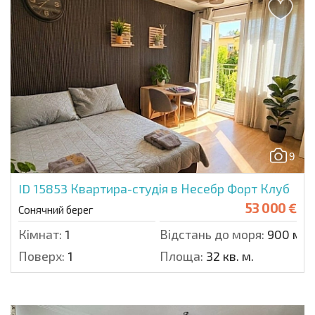
9
ID 15853
Квартира-студія в Несебр Форт Клуб
53 000 €
Сонячний берег
Кімнат:
1
Відстань до моря:
900 м.
Поверх:
1
Площа:
32 кв. м.