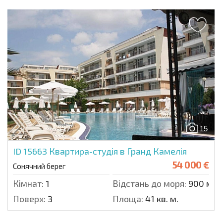
15
ID 15663
Квартира-студія в Гранд Камелія
54 000 €
Сонячний берег
Кімнат:
1
Відстань до моря:
900 м.
Поверх:
3
Площа:
41 кв. м.