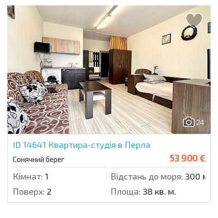
24
ID 14641
Квартира-студія в Перла
53 900 €
Сонячний берег
Кімнат:
1
Відстань до моря:
300 м.
Поверх:
2
Площа:
38 кв. м.