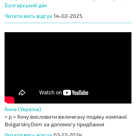
Болгарський дім
Читати весь відгук
14-02-2025
Анна (Україна)
< p > Хочу висловити величезну подяку компанії
BolgarskiyDom за допомогу придбання
Читати весь відгук
03-12-2024