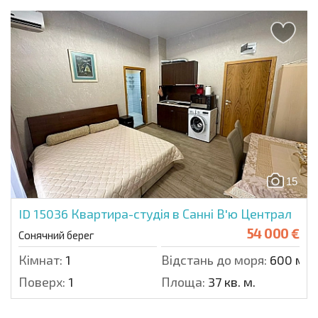
15
ID 15036
Квартира-студія в Санні В'ю Централ
54 000 €
Сонячний берег
Кімнат:
1
Відстань до моря:
600 м.
Поверх:
1
Площа:
37 кв. м.