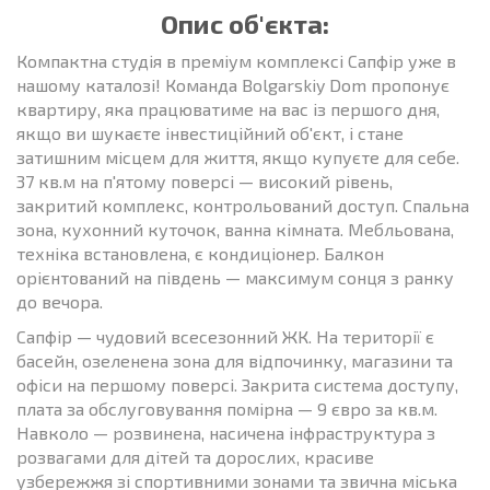
Опис об'єкта:
Компактна студія в преміум комплексі Сапфір уже в
нашому каталозі! Команда Bolgarskiy Dom пропонує
квартиру, яка працюватиме на вас із першого дня,
якщо ви шукаєте інвестиційний об'єкт, і стане
затишним місцем для життя, якщо купуєте для себе.
37 кв.м на п'ятому поверсі — високий рівень,
закритий комплекс, контрольований доступ. Спальна
зона, кухонний куточок, ванна кімната. Мебльована,
техніка встановлена, є кондиціонер. Балкон
орієнтований на південь — максимум сонця з ранку
до вечора.
Сапфір — чудовий всесезонний ЖК. На території є
басейн, озеленена зона для відпочинку, магазини та
офіси на першому поверсі. Закрита система доступу,
плата за обслуговування помірна — 9 євро за кв.м.
Навколо — розвинена, насичена інфраструктура з
розвагами для дітей та дорослих, красиве
узбережжя зі спортивними зонами та звична міська