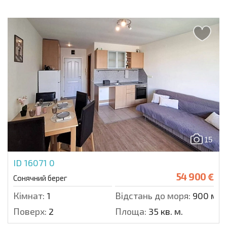
15
ID 16071
0
54 900 €
Сонячний берег
Кімнат:
1
Відстань до моря:
900 м.
Поверх:
2
Площа:
35 кв. м.