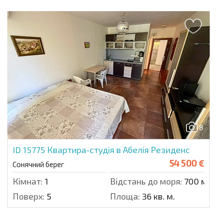
8
ID 15775
Квартира-студія в Абелія Резиденс
54 500 €
Сонячний берег
Кімнат:
1
Відстань до моря:
700 м.
Поверх:
5
Площа:
36 кв. м.