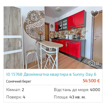
15
ID 15768
Двокімнатна квартира в Sunny Day 6
54 500 €
Сонячний берег
Кімнат:
2
Відстань до моря:
4000 м.
Поверх:
4
Площа:
43 кв. м.