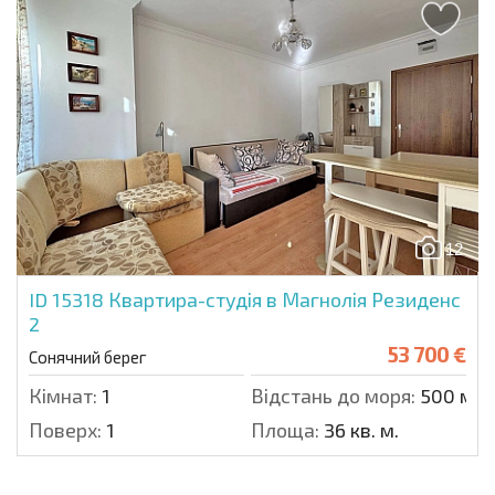
12
ID 15318
Квартира-студія в Магнолія Резиденс
2
53 700 €
Сонячний берег
Кімнат:
1
Відстань до моря:
500 м.
Поверх:
1
Площа:
36 кв. м.