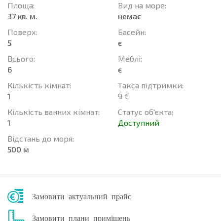
Площа:
Вид на море:
37 кв. м.
немає
Поверх:
Баcейн:
5
є
Всього:
Меблі:
6
є
Кількість кімнат:
Такса підтримки:
1
9 €
Кількість ванних кімнат:
Статус об'єкта:
1
Доступний
Відстань до моря:
500 м
Замовити актуальний прайс
Замовити плани приміщень