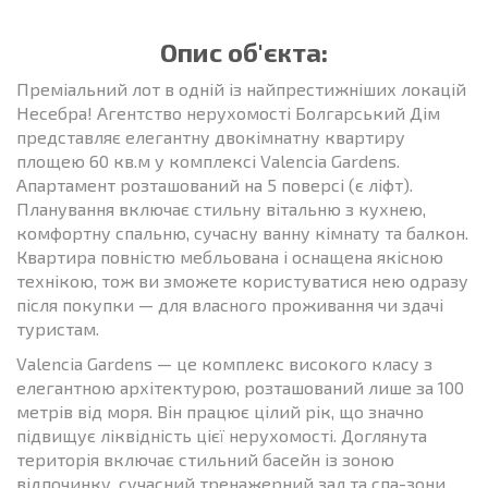
Опис об'єкта:
Преміальний лот в одній із найпрестижніших локацій
Несебра! Агентство нерухомості Болгарський Дім
представляє елегантну двокімнатну квартиру
площею 60 кв.м у комплексі Valencia Gardens.
Апартамент розташований на 5 поверсі (є ліфт).
Планування включає стильну вітальню з кухнею,
комфортну спальню, сучасну ванну кімнату та балкон.
Квартира повністю мебльована і оснащена якісною
технікою, тож ви зможете користуватися нею одразу
після покупки — для власного проживання чи здачі
туристам.
Valencia Gardens — це комплекс високого класу з
елегантною архітектурою, розташований лише за 100
метрів від моря. Він працює цілий рік, що значно
підвищує ліквідність цієї нерухомості. Доглянута
територія включає стильний басейн із зоною
відпочинку, сучасний тренажерний зал та спа-зони.