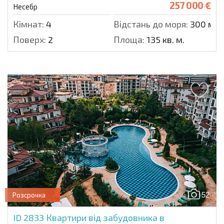
257 000 €
Несебр
Кімнат:
4
Відстань до моря:
300 м.
Поверх:
2
Площа:
135 кв. м.
52
Розсрочка
ID 2833
Квартири від забудовника в