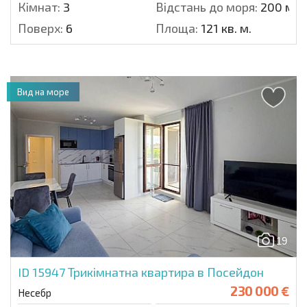
Кімнат:
3
Відстань до моря:
200 м.
Поверх:
6
Площа:
121 кв. м.
Вид на море
19
ID 15947
Трикімнатна квартира в Посейдон
230 000 €
Несебр