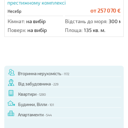
престижному комплексі
от
257 070 €
Несебр
Кімнат:
на вибір
Відстань до моря:
300 м.
Поверх:
на вибір
Площа:
135 кв. м.
Вторинна нерухомість
- 1172
Від забудовника
- 229
Квартири
- 1280
Будинки, Вілли
- 101
Апартаменти
- 544