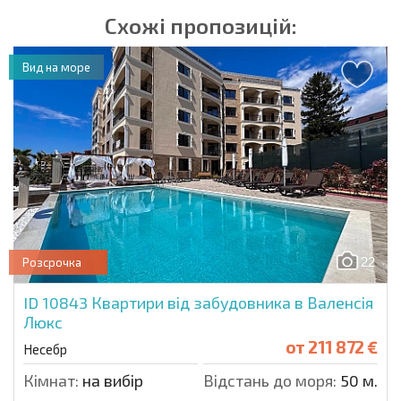
Схожі пропозицій:
Вид на море
22
Розсрочка
ID 10843
Квартири від забудовника в Валенсія
Люкс
от
211 872 €
Несебр
Кімнат:
на вибір
Відстань до моря:
50 м.