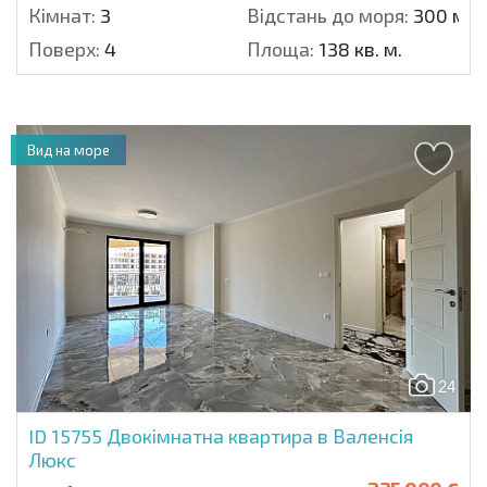
Кімнат:
3
Відстань до моря:
300 м.
Поверх:
4
Площа:
138 кв. м.
Вид на море
24
ID 15755
Двокімнатна квартира в Валенсія
Люкс