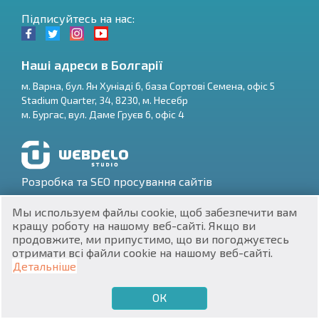
Підписуйтесь на нас:
Наші адреси в Болгарії
м.
Варна
,
бул. Ян Хуніаді 6, база Сортові Семена, офіс 5
Stadium Quarter, 34
,
8230
, м.
Несебр
RU
м.
Бургас
,
вул. Даме Груєв 6, офіс 4
€
EN
$
UA
Розробка та SEO просування сайтів
₽
PL
Мы используем файлы cookie, щоб забезпечити вам
кращу роботу на нашому веб-сайті. Якщо ви
₴
DE
продовжите, ми припустимо, що ви погоджуєтесь
отримати всі файли cookie на нашому веб-сайті.
zł
BG
ЕИК 201160903
Детальніше
Нерухомість в Болгарії © 2026
ОК
€
ХОЧУ ПРОДАТИ
ХОЧУ КУПИТИ
UA