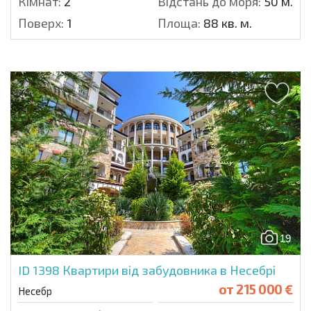
Кімнат:
2
Відстань до моря:
50 м.
Поверх:
1
Площа:
88 кв. м.
19
ID 1398
Квартири від забудовника в Несебрі
от
215 000 €
Несебр