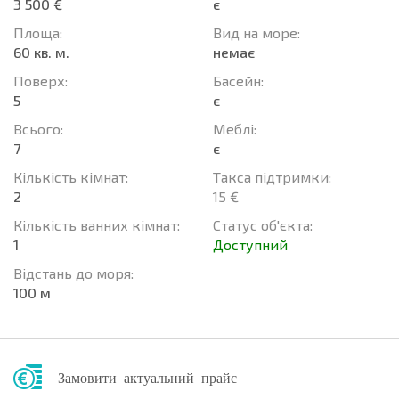
3 500 €
є
Площа:
Вид на море:
60 кв. м.
немає
Поверх:
Баcейн:
5
є
Всього:
Меблі:
7
є
Кількість кімнат:
Такса підтримки:
2
15 €
Кількість ванних кімнат:
Статус об'єкта:
1
Доступний
Відстань до моря:
100 м
Замовити актуальний прайс