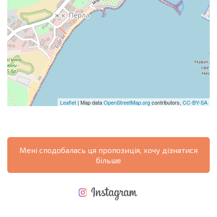
Leaflet
| Map data
OpenStreetMap.org
contributors,
CC-BY-SA
Мені сподобалась ця пропозиція, хочу дізнатися
більше
НОВА РОЗШИРЕНА ПОЛЬОТНА ПРОГРАМА
ВИТРАТИ ПРИ КУПІВЛІ НЕРУХОМОСТІ
ЩОРІЧНІ ВИТРАТИ НА УТРИМАННЯ НЕРУХОМОСТІ