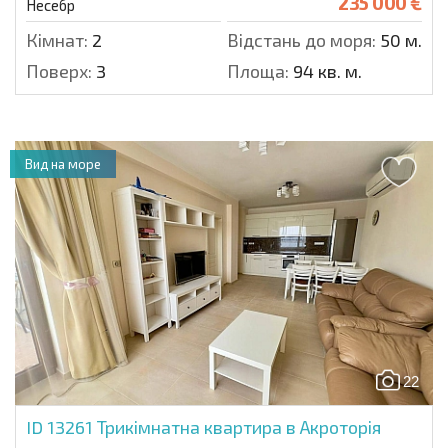
235 000 €
Несебр
Кімнат:
2
Відстань до моря:
50 м.
Поверх:
3
Площа:
94 кв. м.
Вид на море
22
ID 13261
Трикімнатна квартира в Акроторія