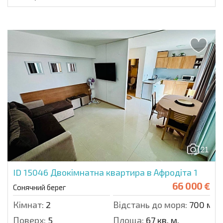
21
ID 15046
Двокімнатна квартира в Афродіта 1
66 000 €
Сонячний берег
Кімнат:
2
Відстань до моря:
700 м.
Поверх:
5
Площа:
67 кв. м.