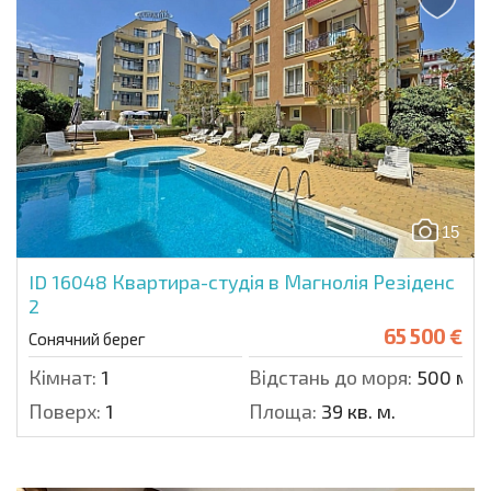
15
ID 16048
Квартира-студія в Магнолія Резіденс
2
65 500 €
Сонячний берег
Кімнат:
1
Відстань до моря:
500 м.
Поверх:
1
Площа:
39 кв. м.