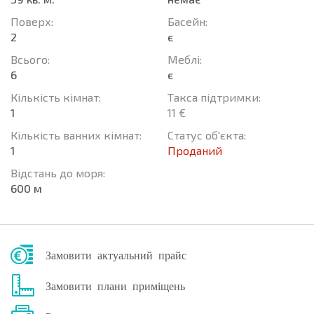
Поверх:
Баcейн:
2
є
Всього:
Меблі:
6
є
Кількість кімнат:
Такса підтримки:
1
11 €
Кількість ванних кімнат:
Статус об'єкта:
1
Проданий
Відстань до моря:
600 м
Замовити актуальний прайс
Замовити плани приміщень