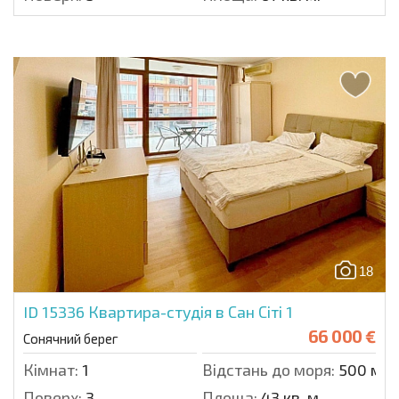
18
ID 15336
Квартира-студія в Сан Сіті 1
66 000 €
Сонячний берег
Кімнат:
1
Відстань до моря:
500 м.
Поверх:
3
Площа:
43 кв. м.