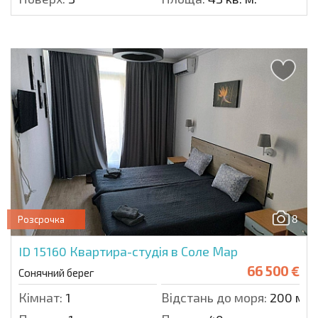
8
Розсрочка
ID 15160
Квартира-студія в Соле Мар
66 500 €
Сонячний берег
Кімнат:
1
Відстань до моря:
200 м.