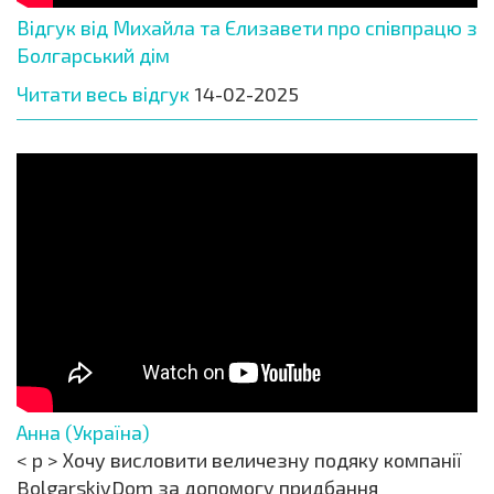
Відгук від Михайла та Єлизавети про співпрацю з
Болгарський дім
Читати весь відгук
14-02-2025
Анна (Україна)
< p > Хочу висловити величезну подяку компанії
BolgarskiyDom за допомогу придбання