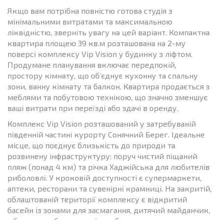
Якщо вам потрібна повністю готова студія з
мінімальними витратами та максимальною
ліквідністю, зверніть увагу на цей варіант. Компактна
квартира площею 39 кв.м розташована на 2-му
поверсі комплексу Vip Vision у будинку з ліфтом.
Продумане планування включає передпокій,
простору кімнату, що об’єднує кухонну та спальну
зони, ванну кімнату та балкон. Квартира продається з
меблями та побутовою технікою, що значно зменшує
ваші витрати при переїзді або здачі в оренду.
Комплекс Vip Vision розташований у затребуваній
південній частині курорту Сонячний Берег. Ідеальне
місце, що поєднує близькість до природи та
розвинену інфраструктуру: поруч чистий піщаний
пляж (понад 4 км) та річка Хаджійська для любителів
риболовлі. У кроковій доступності є супермаркети,
аптеки, ресторани та сувенірні крамниці. На закритій,
облаштованій території комплексу є відкритий
басейн із зонами для засмагання, дитячий майданчик,