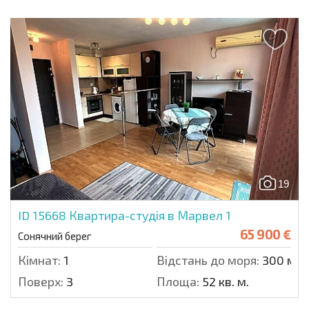
19
ID 15668
Квартира-студія в Марвел 1
65 900 €
Сонячний берег
Кімнат:
1
Відстань до моря:
300 м.
Поверх:
3
Площа:
52 кв. м.