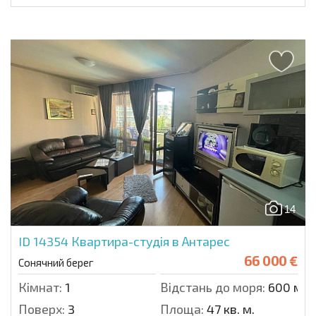
14
ID 14354
Квартира-студія в Антарес
66 000 €
Сонячний берег
Кімнат:
1
Відстань до моря:
600 м.
Поверх:
3
Площа:
47 кв. м.