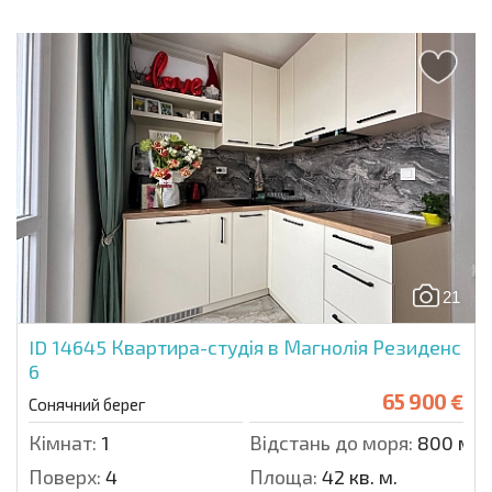
21
ID 14645
Квартира-студія в Магнолія Резиденс
6
65 900 €
Сонячний берег
Кімнат:
1
Відстань до моря:
800 м.
Поверх:
4
Площа:
42 кв. м.