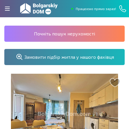
Працюємо прямо зараз!
Почніть пошук нерухомості
Замовити підбір житла у нашого фахівця