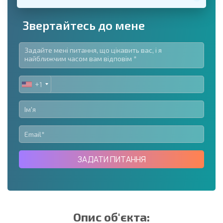
Звертайтесь до мене
+1
UNITED
STATES
+1
ЗАДАТИ ПИТАННЯ
Опис об'єкта: