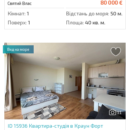
80 000 €
Святий Влас
Кімнат:
1
Відстань до моря:
50 м.
Поверх:
1
Площа:
40 кв. м.
Вид на море
11
ID 15936
Квартира-студія в Краун Форт