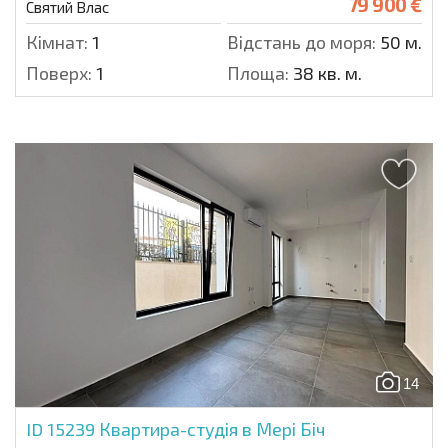
79 900 €
Святий Влас
Кімнат:
1
Відстань до моря:
50 м.
Поверх:
1
Площа:
38 кв. м.
14
ID 15239
Квартира-студія в Мері Біч