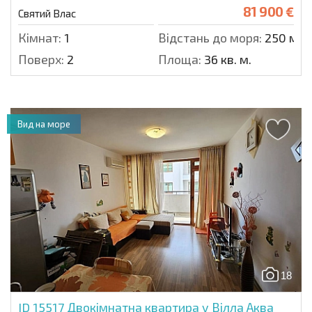
81 900 €
Святий Влас
Кімнат:
1
Відстань до моря:
250 м.
Поверх:
2
Площа:
36 кв. м.
Вид на море
18
ID 15517
Двокімнатна квартира у Вілла Аква