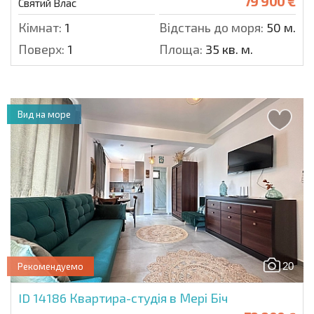
79 900 €
Святий Влас
Кімнат:
1
Відстань до моря:
50 м.
Поверх:
1
Площа:
35 кв. м.
Вид на море
20
Рекомендуемо
ID 14186
Квартира-студія в Мері Біч