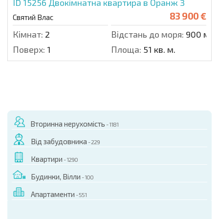
ID 15256
Двокімнатна квартира в Оранж 3
83 900 €
Святий Влас
Кімнат:
2
Відстань до моря:
900 м.
Поверх:
1
Площа:
51 кв. м.
Вторинна нерухомість
- 1181
Від забудовника
- 229
Квартири
- 1290
Будинки, Вілли
- 100
Апартаменти
- 551