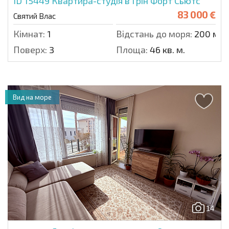
ID 15449
Квартира-студія в Грін Форт Сьютс
83 000 €
Святий Влас
Кімнат:
1
Відстань до моря:
200 м.
Поверх:
3
Площа:
46 кв. м.
Вид на море
14