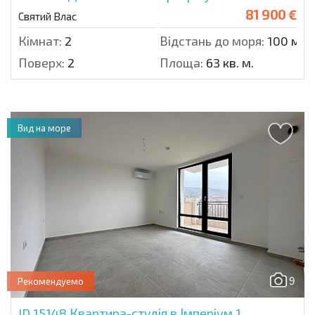
81 900 €
Святий Влас
Кімнат:
2
Відстань до моря:
100 м.
Поверх:
2
Площа:
63 кв. м.
Вид на море
9
Рекомендуемо
ID 15148
Квартира-студія в Імперіум 1