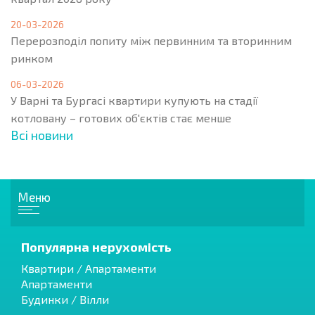
20-03-2026
Перерозподіл попиту між первинним та вторинним
ринком
06-03-2026
У Варні та Бургасі квартири купують на стадії
котловану – готових об'єктів стає менше
Всі новини
Меню
Популярна нерухомість
Квартири / Апартаменти
Апартаменти
Будинки / Вілли