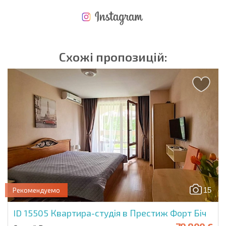
НОВА РОЗШИРЕНА ПОЛЬОТНА ПРОГРАМА
ВИТРАТИ ПРИ КУПІВЛІ НЕРУХОМОСТІ
ЩОРІЧНІ ВИТРАТИ НА УТРИМАННЯ НЕРУХОМОСТІ
Схожі пропозицій:
15
Рекомендуемо
ID 15505
Квартира-студія в Престиж Форт Біч