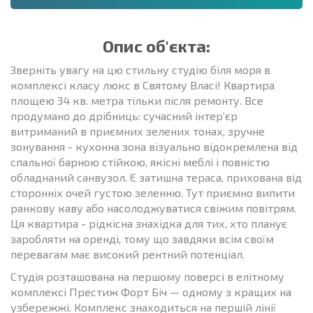
Опис об'єкта:
Зверніть увагу на цю стильну студію біля моря в
комплексі класу люкс в Святому Власі! Квартира
площею 34 кв. метра тільки після ремонту. Все
продумано до дрібниць: сучасний інтер'єр
витриманий в приємних зелених тонах, зручне
зонування - кухонна зона візуально відокремлена від
спальної барною стійкою, якісні меблі і повністю
обладнаний санвузол. Є затишна тераса, прихована від
сторонніх очей густою зеленню. Тут приємно випити
ранкову каву або насолоджуватися свіжим повітрям.
Ця квартира - рідкісна знахідка для тих, хто планує
заробляти на оренді, тому що завдяки всім своїм
перевагам має високий рентний потенціал.
Студія розташована на першому поверсі в елітному
комплексі Престиж Форт Біч — одному з кращих на
узбережжі. Комплекс знаходиться на першій лінії