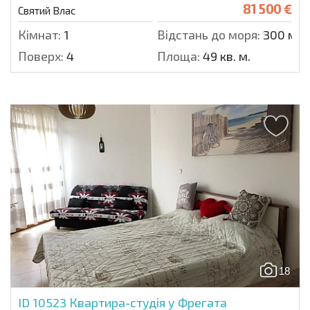
81 500 €
Святий Влас
Кімнат:
1
Відстань до моря:
300 м.
Поверх:
4
Площа:
49 кв. м.
18
ID 10523
Квартира-студія у Фрегата